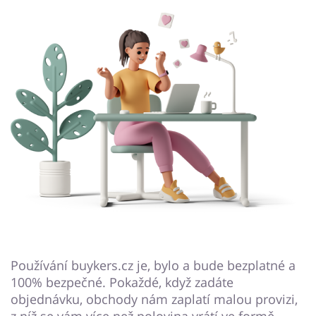
Používání buykers.cz je, bylo a bude bezplatné a
100% bezpečné. Pokaždé, když zadáte
objednávku, obchody nám zaplatí malou provizi,
z níž se vám více než polovina vrátí ve formě