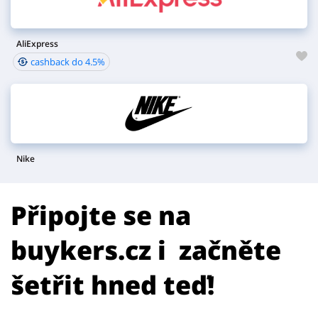
AliExpress
cashback do 4.5%
Nike
Připojte se na
buykers.cz i začněte
šetřit hned teď!