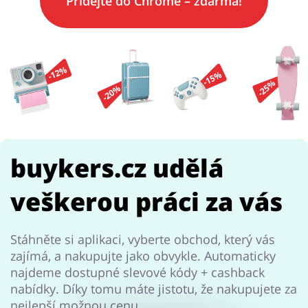
Přidejte do
Chrome
– zdarma!
Pro děti
Dům, interiér a zahrada
Knihy, filmy, hry a hudba
Erotika
buykers.cz udělá
Finance a pojištění
Počítače foto a elektronika
veškerou práci za vás
Stáhněte si aplikaci, vyberte obchod, který vás
zajímá, a nakupujte jako obvykle. Automaticky
Auto
Oblečení, obuv a doplňky
najdeme dostupné slevové kódy + cashback
nabídky. Díky tomu máte jistotu, že nakupujete za
nejlepší možnou cenu.