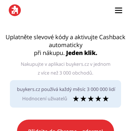
Domovská stránka
Uplatněte slevové kódy a aktivujte Cashback
automaticky
Kategorie
při nákupu.
Jeden klik.
Nakupujte v aplikaci buykers.cz v jednom
Top100
z více než 3 000 obchodů.
Obchody
Kancelářské potřeby
Chovatelské potřeby
buykers.cz používá každý měsíc 3 000 000 lidí
Hodnocení uživatelů
Přihlásit se
Šperky a hodinky
Potraviny
Registrovat