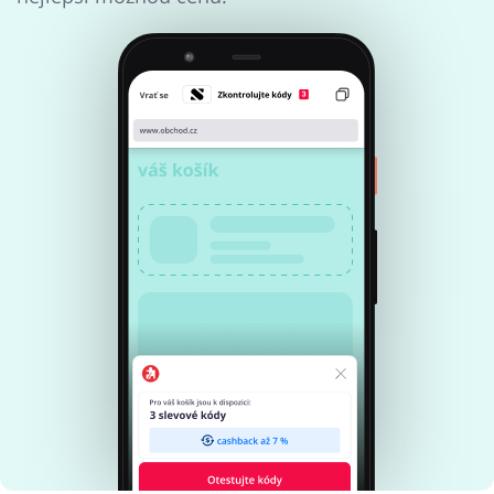
Dárky a gadgety
Sport a hobby
Domácnost a spotřebiče
Turistika a cestování
Služby
Zdraví a krása