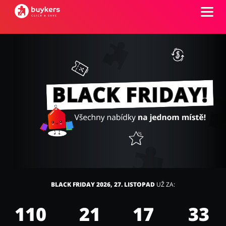
Kategorie
Top100
Obchody
Kancelářské potřeby
Chovatelské potřeby
Přihlásit se
Šperky a hodinky
Potraviny
Registrovat
BLACK FRIDAY 2026, 27. LISTOPAD
UŽ ZA:
110
21
17
32
Pro děti
Dům, interiér a zahrada