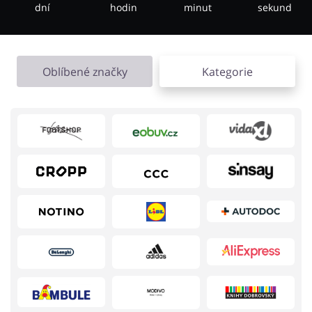
dní
hodin
minut
sekund
Knihy, filmy, hry a hudba
Erotika
Oblíbené značky
Kategorie
Finance a pojištění
Počítače foto a elektronika
Auto
Oblečení, obuv a doplňky
Dárky a gadgety
Sport a hobby