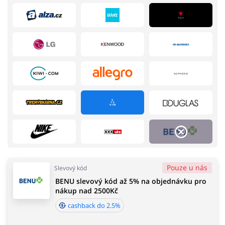
Domácnost a spotřebiče
Turistika a cestování
Služby
Zdraví a krása
Pouze u nás
Slevový kód
BENU slevový kód až 5% na objednávku pro
Chovatelské potřeby
Oblečení, obuv a doplňky
nákup nad 2500Kč
cashback do 2.5%