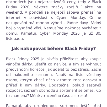
obchodech jsou nejatraktivnější ceny, tedy v Black
Friday 2026. Některé značky rozšiřují akce na
weekend. V pondělí se nejlepší zábava přenáší na
internet v souvislost s Cyber Monday. Online
nakupování má mnoho výhod – žádné davy, žádný
boj o vysněné věci. Nemusíme dokonce vycházet z
domu. Pamatuj, Cyber Monday 2026 je už 30.
listopadu.
Jak nakupovat během Black Friday?
Black Friday 2025 je skvěla příležitost, aby koupit
vánoční dárky, ušetřit co nejvíce, a tím se vyhnout
předvánoční horečce. Jak udělat to bez stresu. Začni
od nákupního seznamu. Napiš na listu všechny
osoby, kterým chceš něco v tomto roce darovat a
přiřaď k nim dárky. Dodatečně, pokud sestavíš
rozpočet, seznam obchodů a sortiment se omezí. Co
to znamená? Méně ztraceného času a stresu!
Pamatuj, aby prohlédnout sortiment ještě před