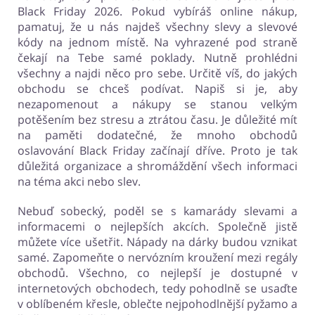
Black Friday 2026. Pokud vybíráš online nákup,
pamatuj, že u nás najdeš všechny slevy a slevové
kódy na jednom místě. Na vyhrazené pod straně
čekají na Tebe samé poklady. Nutně prohlédni
všechny a najdi něco pro sebe. Určitě víš, do jakých
obchodu se chceš podívat. Napiš si je, aby
nezapomenout a nákupy se stanou velkým
potěšením bez stresu a ztrátou času. Je důležité mít
na paměti dodatečné, že mnoho obchodů
oslavování Black Friday začínají dříve. Proto je tak
důležitá organizace a shromáždění všech informaci
na téma akci nebo slev.
Nebuď sobecký, poděl se s kamarády slevami a
informacemi o nejlepších akcích. Společně jistě
můžete více ušetřit. Nápady na dárky budou vznikat
samé. Zapomeňte o nervózním kroužení mezi regály
obchodů. Všechno, co nejlepší je dostupné v
internetových obchodech, tedy pohodlně se usaďte
v oblíbeném křesle, oblečte nejpohodlnější pyžamo a