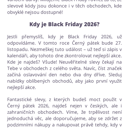
Pro děti
Dům, interiér a zahrada
slevové kódy jsou dokonce i v těch obchodech, kde
obvyklé nejsou dostupné!
Kdy je Black Friday 2026?
Erotika
Finance a pojištění
Jestli přemyslíš, kdy je Black Friday 2026, už
odpovídáme. V tomto roce Černý pátek bude 27.
listopadu. Nezmeškej tuto událost – už teď si zápis v
kalendáři, aby tohoto dne zkontrolovat nejlepší akce.
Kde je najdeš? Všude! Neuvěřitelné slevy čekají na
Auto
Dárky a gadgety
Tebe v obchodech z celého světa. Navíc, číst značek
začíná oslavování den nebo dva dny dříve. Sleduj
nabídky oblíbených obchodů, aby jako první využit
nejlepší akce.
Turistika a cestování
Služby
Fantastické slevy, z kterých budeš moct použit v
Černý pátek 2026, najdeš nejen v českých, ale i
zahraničních obchodech. Víme, že trpělivost není
jednoduchá věc, ale doporučujeme, aby se zdržet z
podzimními nákupy a nakupovat právě tehdy, kdy v