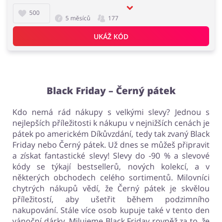
500
Počítače foto a elektronika
Domácnost a spotřebiče
5 měsíců
177
UKÁŽ KÓD
Zdraví a krása
Šperky a hodinky
Black Friday – Černý pátek
Kdo nemá rád nákupy s velkými slevy? Jednou s
nejlepších příležitosti k nákupu v nejnižších cenách je
Knihy, filmy, hry a hudba
Sport a hobby
pátek po americkém Díkůvzdání, tedy tak zvaný Black
Friday nebo Černý pátek. Už dnes se můžeš připravit
a získat fantastické slevy! Slevy do -90 % a slevové
kódy se týkají bestsellerů, nových kolekcí, a v
Kancelářské potřeby
Potraviny
některých obchodech celého sortimentů. Milovníci
chytrých nákupů vědí, že Černý pátek je skvělou
příležitostí, aby ušetřit během podzimního
nakupování. Stále více osob kupuje také v tento den
vánoční dárky. Milujeme Black Friday rovněž za to, že