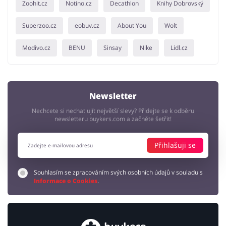
Zoohit.cz
Notino.cz
Decathlon
Knihy Dobrovský
Superzoo.cz
eobuv.cz
About You
Wolt
Modivo.cz
BENU
Sinsay
Nike
Lidl.cz
Newsletter
Nechcete si nechat ujít největší slevy? Přidejte se k odběru
newsletteru buykers.com a začněte šetřit!
Přihlašuji se
Souhlasím se zpracováním svých osobních údajů v souladu s
Informace o Cookies
.