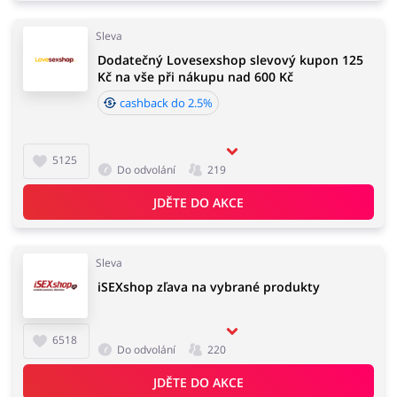
Sleva
Dodatečný Lovesexshop slevový kupon 125
Knihy, filmy, hry a hudba
Erotika
Kč na vše při nákupu nad 600 Kč
cashback do 2.5%
5125
Finance a pojištění
Počítače foto a elektronika
Do odvolání
219
JDĚTE DO AKCE
Auto
Oblečení, obuv a doplňky
Sleva
iSEXshop zľava na vybrané produkty
6518
Do odvolání
220
Dárky a gadgety
Sport a hobby
JDĚTE DO AKCE