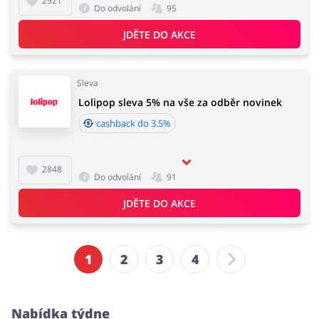
2921
Do odvolání
95
JDĚTE DO AKCE
Sleva
Lolipop sleva 5% na vše za odběr novinek
cashback do 3.5%
2848
Do odvolání
91
JDĚTE DO AKCE
1
2
3
4
Nabídka týdne