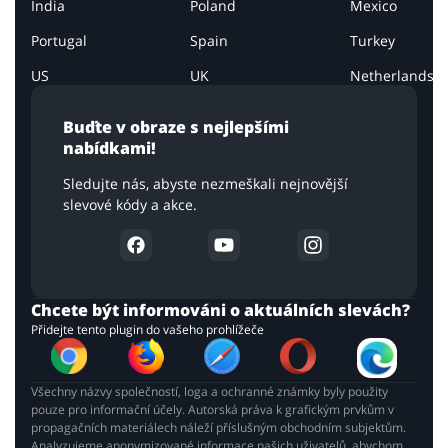
India
Poland
Mexico
Portugal
Spain
Turkey
US
UK
Netherlands
Buďte v obraze s nejlepšími
nabídkami!
Sledujte nás, abyste nezmeškali nejnovější
slevové kódy a akce.
Chcete být informováni o aktuálních slevách?
Přidejte tento plugin do vašeho prohlížeče
Všechny názvy společností, loga a ochranné známky byly použity
pouze pro informační účely. Autorská práva k grafickým prvkům v
propagačních materiálech náleží příslušným obchodním subjektům.
Analyzujeme anonymizované informace našich uživatelů, abychom