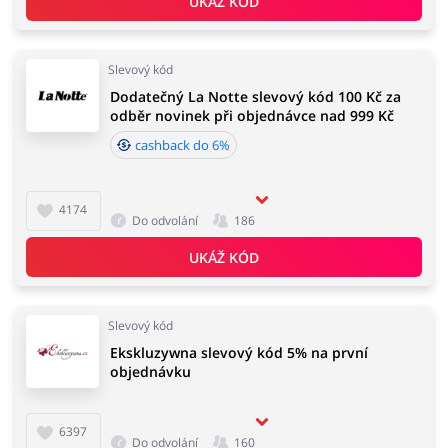
UKÁŽ KÓD
Slevový kód
Dodatečný La Notte slevový kód 100 Kč za
odběr novinek při objednávce nad 999 Kč
cashback do 6%
4174
Do odvolání
186
UKÁŽ KÓD
Slevový kód
Ekskluzywna slevový kód 5% na první
objednávku
6397
Do odvolání
160