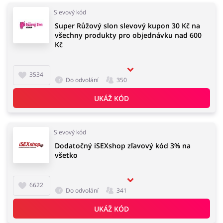
Slevový kód
Super Růžový slon slevový kupon 30 Kč na
všechny produkty pro objednávku nad 600
Kč
3534
Do odvolání
350
UKÁŽ KÓD
Slevový kód
Dodatočný iSEXshop zľavový kód 3% na
všetko
6622
Do odvolání
341
UKÁŽ KÓD