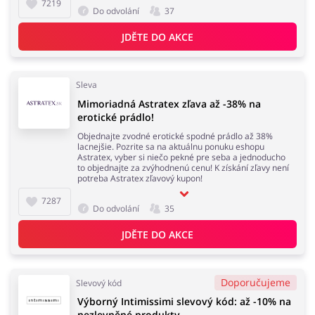
7219
Do odvolání
37
JDĚTE DO AKCE
Sleva
Mimoriadná Astratex zľava až -38% na
erotické prádlo!
Objednajte zvodné erotické spodné prádlo až 38%
lacnejšie. Pozrite sa na aktuálnu ponuku eshopu
Astratex, vyber si niečo pekné pre seba a jednoducho
to objednajte za zvýhodnenú cenu! K získání zľavy není
potreba Astratex zľavový kupon!
7287
Do odvolání
35
JDĚTE DO AKCE
Doporučujeme
Slevový kód
Výborný Intimissimi slevový kód: až -10% na
nezlevněné produkty