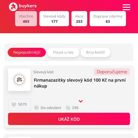
Všechno
Slevové kódy
Akce
Doprava zdarma
493
177
253
63
Kategorie
Top100
Nejpopulárnější
Pouze u nás
Brzy končí!
Obchody
Kancelářské potřeby
Chovatelské potřeby
Doporučujeme
Slevový kód
Firmanazazitky slevový kód 100 Kč na první
Přihlásit se
nákup
Šperky a hodinky
Potraviny
Registrovat
5070
Do odvolání
296
UKÁŽ KÓD
Pro děti
Dům, interiér a zahrada