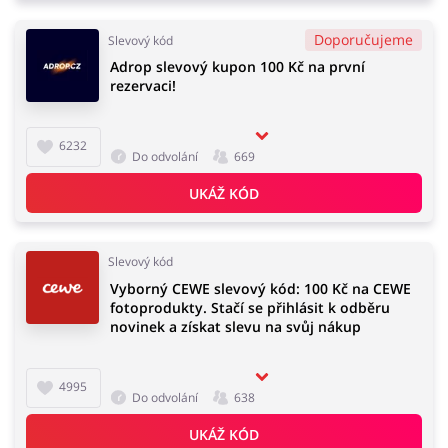
Doporučujeme
Slevový kód
Adrop slevový kupon 100 Kč na první
rezervaci!
6232
Do odvolání
669
UKÁŽ KÓD
Slevový kód
Vyborný CEWE slevový kód: 100 Kč na CEWE
fotoprodukty. Stačí se přihlásit k odběru
novinek a získat slevu na svůj nákup
4995
Do odvolání
638
UKÁŽ KÓD