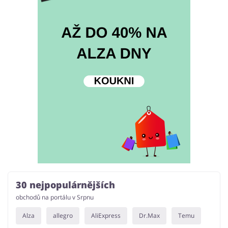
30 nejpopulárnějších
obchodů na portálu v Srpnu
Alza
allegro
AliExpress
Dr.Max
Temu