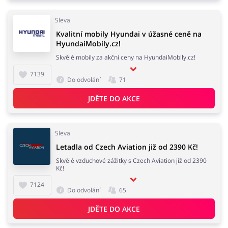
Sleva
Kvalitní mobily Hyundai v úžasné ceně na
HyundaiMobily.cz!
Skvělé mobily za akční ceny na HyundaiMobily.cz!
7139
Do odvolání
71
JDĚTE DO AKCE
Sleva
Letadla od Czech Aviation již od 2390 Kč!
Skvělé vzduchové zážitky s Czech Aviation již od 2390
Kč!
7124
Do odvolání
65
JDĚTE DO AKCE