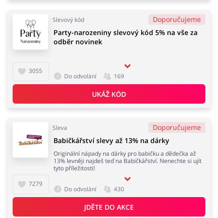
Doporučujeme
Slevový kód
Party-narozeniny slevový kód 5% na vše za
odběr novinek
3055
Do odvolání
169
UKÁŽ KÓD
Doporučujeme
Sleva
Babičkářství slevy až 13% na dárky
Originální nápady na dárky pro babičku a dědečka až
13% levněji najdeš teď na Babičkářství. Nenechte si ujít
tyto příležitosti!
7279
Do odvolání
430
JDĚTE DO AKCE