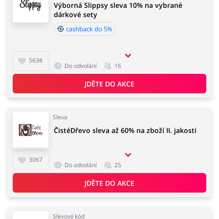
Výborná Slippsy sleva 10% na vybrané
dárkové sety
cashback do 5%
Domácnost a spotřebiče
Turistika a cestování
5638
Do odvolání
16
Služby
Zdraví a krása
JDĚTE DO AKCE
Sleva
ČistéDřevo sleva až 60% na zboží II. jakosti
3067
Do odvolání
25
JDĚTE DO AKCE
Slevový kód