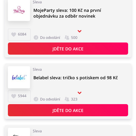
Sleva
MojeParty sleva: 100 Kč na první
objednávku za odběr novinek
Knihy, filmy, hry a hudba
Erotika
6084
Do odvolání
500
JDĚTE DO AKCE
Finance a pojištění
Počítače foto a elektronika
Sleva
Belabel sleva: tričko s potiskem od 98 Kč
Auto
Oblečení, obuv a doplňky
5944
Do odvolání
323
JDĚTE DO AKCE
Dárky a gadgety
Sport a hobby
Sleva