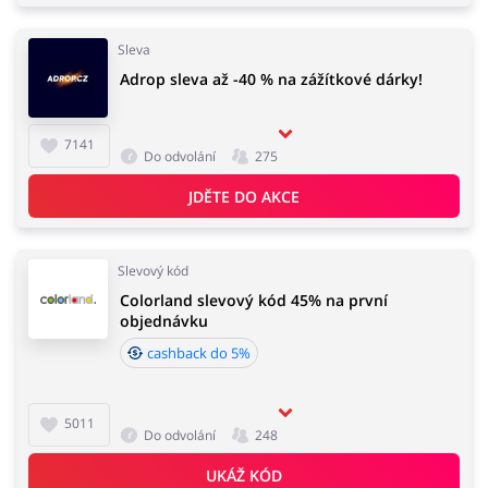
Sleva
Adrop sleva až -40 % na zážítkové dárky!
7141
Do odvolání
275
JDĚTE DO AKCE
Slevový kód
Colorland slevový kód 45% na první
objednávku
cashback do 5%
5011
Do odvolání
248
UKÁŽ KÓD