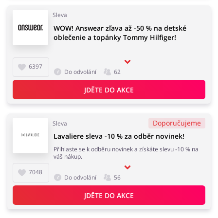
Sleva
WOW! Answear zľava až -50 % na detské
oblečenie a topánky Tommy Hilfiger!
6397
Do odvolání
62
JDĚTE DO AKCE
Doporučujeme
Sleva
Lavaliere sleva -10 % za odběr novinek!
Přihlaste se k odběru novinek a získáte slevu -10 % na
váš nákup.
7048
Do odvolání
56
JDĚTE DO AKCE