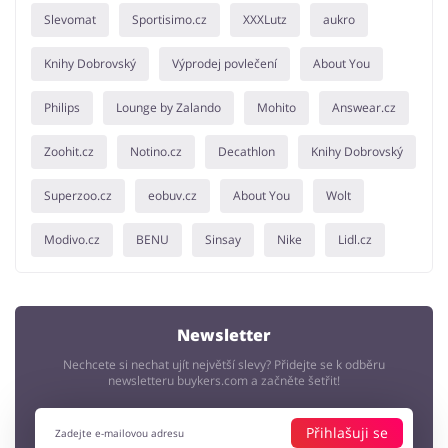
Slevomat
Sportisimo.cz
XXXLutz
aukro
Knihy Dobrovský
Výprodej povlečení
About You
Philips
Lounge by Zalando
Mohito
Answear.cz
Zoohit.cz
Notino.cz
Decathlon
Knihy Dobrovský
Superzoo.cz
eobuv.cz
About You
Wolt
Modivo.cz
BENU
Sinsay
Nike
Lidl.cz
Newsletter
Nechcete si nechat ujít největší slevy? Přidejte se k odběru
newsletteru buykers.com a začněte šetřit!
Přihlašuji se