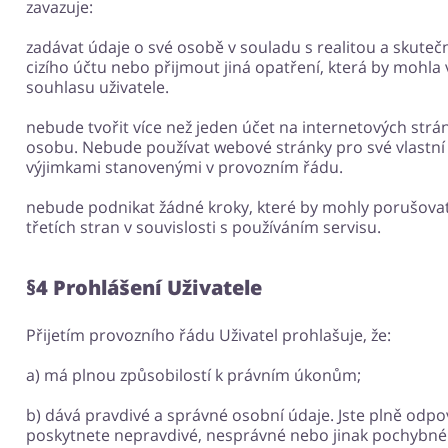
zavazuje:
zadávat údaje o své osobě v souladu s realitou a skute
cizího účtu nebo přijmout jiná opatření, která by mohla 
souhlasu uživatele.
nebude tvořit více než jeden účet na internetových strá
osobu. Nebude používat webové stránky pro své vlastní
výjimkami stanovenými v provozním řádu.
nebude podnikat žádné kroky, které by mohly porušovat p
třetích stran v souvislosti s používáním servisu.
§4 Prohlášení Uživatele
Přijetím provozního řádu Uživatel prohlašuje, že:
a) má plnou způsobilostí k právním úkonům;
b) dává pravdivé a správné osobní údaje. Jste plně odp
poskytnete nepravdivé, nesprávné nebo jinak pochybné d