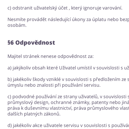
c) odstranit uživatelský účet , který ignoruje varování.
Nesmíte provádět následující úkony za úplatu nebo bezp
osobám.
§6 Odpovědnost
Majitel stránek nenese odpovědnost za:
a) jakýkoliv obsah které Uživatel umístil v souvislosti s u
b) jakékoliv škody vzniklé v souvislosti s předložením ze 
úmyslu nebo znalosti při používání servisu.
c) podvodné používání ze strany uživatelů, v souvislost
průmyslový design, ochranné známky, patenty nebo jiná p
práva k duševnímu vlastnictví, práva průmyslového vlas
dalších platných zákonů.
d) jakékoliv akce uživatele servisu v souvislosti s používá