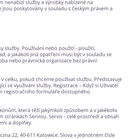
m nenabízí služby a výrobky nabízené na
y jsou poskytovány v souladu s českým právem a
y služby. Používání nebo použití - použití,
d, a jakákoli jiná opatření musi být v souladu se
soba nebo právnická organizace bez právní
t v celku, pokud chceme používat službu. Představuje
í se využívání služby. Registrace – Když si Uživatel
ním registračního formuláře dostupného
úkonům, která těží jakýmkoli způsobem a v jakékoliv
h stránkách Servisu. Servis - celé prostředí a obsah
mi a doplňky.
yczna 22, 40-611 Katowice. Slova v jednotném čísle