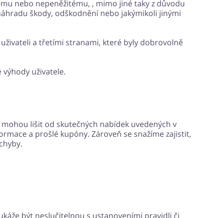
ému nebo nepeněžitému, , mimo jiné taky z důvodu
náhradu škody, odškodnění nebo jakýmikoli jinými
uživateli a třetími stranami, které byly dobrovolně
 výhody uživatele.
mohou lišit od skutečných nabídek uvedených v
rmace a prošlé kupóny. Zároveň se snažíme zajistit,
chyby.
áže být neslučitelnou s ustanoveními pravidli či