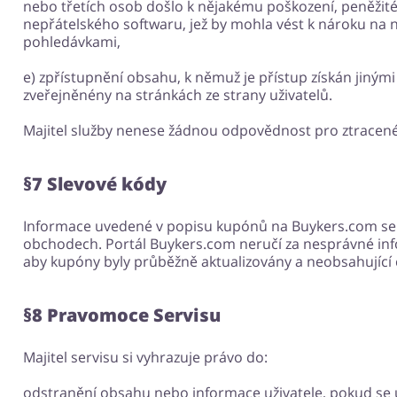
nebo třetích osob došlo k nějakému poškození, peněžit
nepřátelského softwaru, jež by mohla vést k nároku na 
pohledávkami,
e) zpřístupnění obsahu, k němuž je přístup získán jinými 
zveřejněnény na stránkách ze strany uživatelů.
Majitel služby nenese žádnou odpovědnost pro ztracené
§7 Slevové kódy
Informace uvedené v popisu kupónů na Buykers.com se 
obchodech. Portál Buykers.com neručí za nesprávné info
aby kupóny byly průběžně aktualizovány a neobsahující 
§8 Pravomoce Servisu
Majitel servisu si vyhrazuje právo do:
odstranění obsahu nebo informace uživatele, pokud se uk