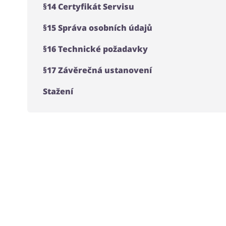
§14 Certyfikát Servisu
§15 Správa osobních údajů
§16 Technické požadavky
§17 Závěrečná ustanovení
Stažení