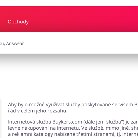
Obchody
y a hudba
Erotika
Finan
a doplňky
Dárky a gadgety
Sp
Zdraví a krása
Aby bylo možné využívat služby poskytované servisem Bu
řád v celém jeho rozsahu.
Internetová služba Buykers.com (dále jen "služba") je
levné nakupování na internetu. Ve službě, mimo jiné, 
a reklamní katalogy nabízené třetími stranami, tj. Intern