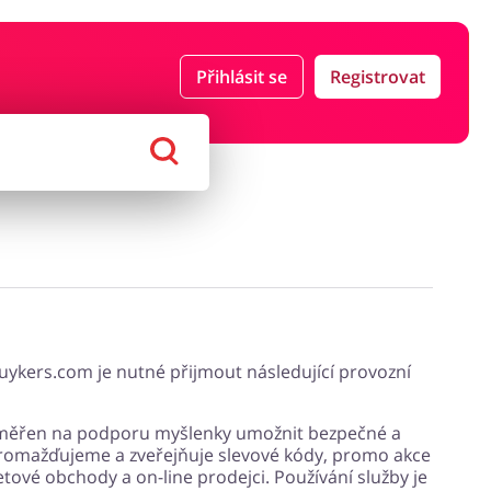
Přihlásit se
Registrovat
ce a pojištění
Počítače foto a elektronika
ort a hobby
Domácnost a spotřebiče
ykers.com je nutné přijmout následující provozní
 zaměřen na podporu myšlenky umožnit bezpečné a
shromažďujeme a zveřejňuje slevové kódy, promo akce
etové obchody a on-line prodejci. Používání služby je