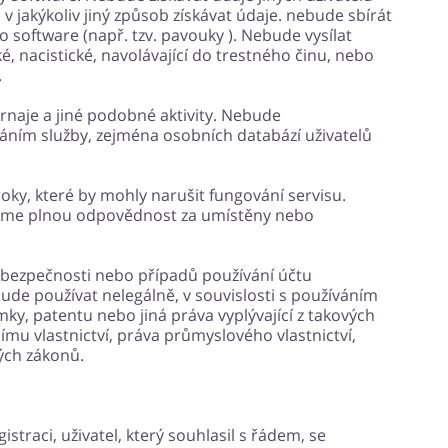
 v jakýkoliv jiný způsob získávat údaje. nebude sbírát
o software (např. tzv. pavouky ). Nebude vysílat
é, nacistické, navolávající do trestného činu, nebo
.
rnaje a jiné podobné aktivity. Nebude
áním služby, zejména osobních databází uživatelů
ky, které by mohly narušit fungování servisu.
zme plnou odpovědnost za umístěny nebo
 bezpečnosti nebo případů používání účtu
ude používat nelegálně, v souvislosti s používáním
y, patentu nebo jiná práva vyplývající z takových
ímu vlastnictví, práva průmyslového vlastnictví,
ých zákonů.
straci, uživatel, který souhlasil s řádem, se