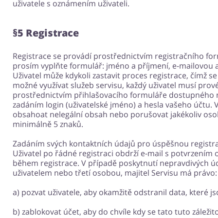
uživatele s oznámením uživateli.
§5 Registrace
Registrace se provádí prostřednictvím registračního for
prosím vyplňte formulář: jméno a příjmení, e-mailovou a
Uživatel může kdykoli zastavit proces registrace, čímž s
možné využívat služeb servisu, každý uživatel musí pro
prostřednictvím přihlašovacího formuláře dostupného 
zadáním login (uživatelské jméno) a hesla vašeho účtu. 
obsahoat nelegální obsah nebo porušovat jakékoliv osobn
minimálně 5 znaků.
Zadáním svých kontaktních údajů pro úspěšnou registrac
Uživatel po řádné registraci obdrží e-mail s potvrzením 
během registrace. V případě poskytnutí nepravdivých ú
uživatelem nebo třetí osobou, majitel Servisu má právo:
a) pozvat uživatele, aby okamžitě odstranil data, které j
b) zablokovat účet, aby do chvíle kdy se tato tuto záležito