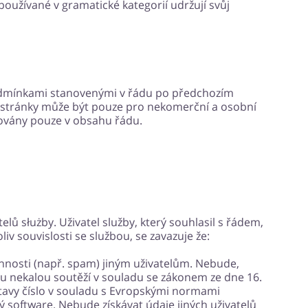
oužívané v gramatické kategorií udržují svůj
odmínkami stanovenými v řádu po předchozím
é stránky může být pouze pro nekomerční a osobní
továny pouze v obsahu řádu.
elů służby. Uživatel služby, který souhlasil s řádem,
liv souvislosti se službou, se zavazuje že:
innosti (např. spam) jiným uživatelům. Nebude,
sou nekalou soutěží v souladu se zákonem ze dne 16.
tavy číslo v souladu s Evropskými normami
livý software. Nebude získávat údaje jiných uživatelů