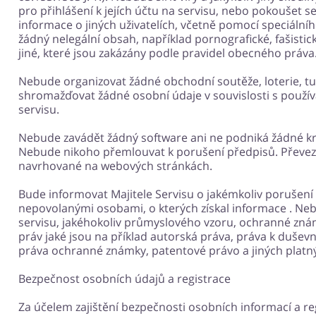
pro přihlášení k jejích účtu na servisu, nebo pokoušet se
informace o jiných uživatelích, včetně pomocí speciálníh
žádný nelegální obsah, například pornografické, fašistick
jiné, které jsou zakázány podle pravidel obecného práva
Nebude organizovat žádné obchodní soutěže, loterie, tu
shromažďovat žádné osobní údaje v souvislosti s použív
servisu.
Nebude zavádět žádný software ani ne podniká žádné kro
Nebude nikoho přemlouvat k porušení předpisů. Převe
navrhované na webových stránkách.
Bude informovat Majitele Servisu o jakémkoliv porušení
nepovolanými osobami, o kterých získal informace . Neb
servisu, jakéhokoliv průmyslového vzoru, ochranné známk
práv jaké jsou na příklad autorská práva, práva k duševn
práva ochranné známky, patentové právo a jiných platn
Bezpečnost osobních údajů a registrace
Za účelem zajištění bezpečnosti osobních informací a regi