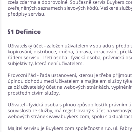
zcela zdarma a dobrovolné. Současně servis Buykers.co
zveřejněných seznamech slevových kódů. Veškeré služb
předpisy servisu.
§1 Definice
Uživatelský účet - založen uživatelem v souladu s předpis
kopírování, distribuce, změna, úprava, zpracování, překla
řádem servisu. Třetí osoba - fyzická osoba, právnická o
subjektivity, která není uživatelem.
Provozní řád - řada ustanovení, kterou je třeba přijmou
úplnou dohodu mezi Uživatelem a majitelem služby týkajíc
založí uživatelský účet na webových stránkách, vyplně
prostřednictvím služby.
Uživatel - fyzická osoba s plnou způsobilostí k právním 
souvislosti ze služby, má registrovaný s účet na webovýc
webových stránek www.buykers.com, spolu s aktualizace
Majitel servisu je Buykers.com společnost s r.o. ul. Fabr