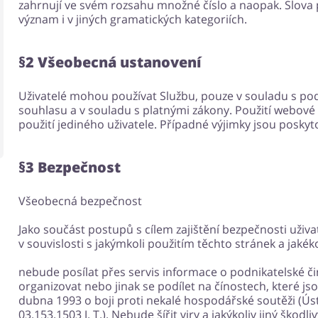
zahrnují ve svém rozsahu množné číslo a naopak. Slova p
význam i v jiných gramatických kategoriích.
§2 Všeobecná ustanovení
Uživatelé mohou používat Službu, pouze v souladu s p
souhlasu a v souladu s platnými zákony. Použití webov
použití jediného uživatele. Případné výjimky jsou posky
§3 Bezpečnost
Všeobecná bezpečnost
Jako součást postupů s cílem zajištění bezpečnosti uživat
v souvislosti s jakýmkoli použitím těchto stránek a jakéko
nebude posílat přes servis informace o podnikatelské č
organizovat nebo jinak se podílet na čínostech, které j
dubna 1993 o boji proti nekalé hospodářské soutěži (Ús
03.153.1503 J. T.). Nebude šířit viry a jakýkoliv jiný škod