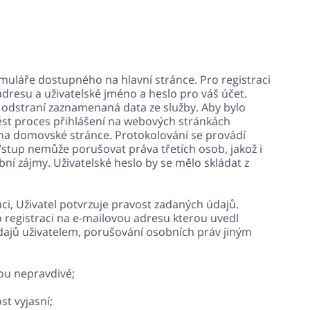
muláře dostupného na hlavní stránce. Pro registraci
dresu a uživatelské jméno a heslo pro váš účet.
e odstraní zaznamenaná data ze služby. Aby bylo
vést proces přihlášení na webových stránkách
na domovské stránce. Protokolování se provádí
Vstup nemůže porušovat práva třetích osob, jakož i
í zájmy. Uživatelské heslo by se mělo skládat z
i, Uživatel potvrzuje pravost zadaných údajů.
o registraci na e-mailovou adresu kterou uvedl
dajů uživatelem, porušování osobních práv jiným
sou nepravdivé;
st vyjasní;