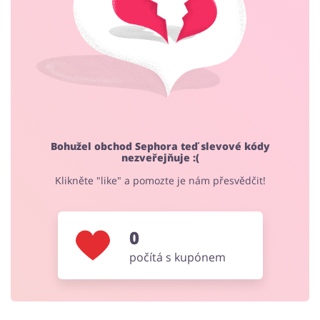
Počítače foto a elektronika
Domácnost a spotřebiče
Zdraví a krása
Šperky a hodinky
Bohužel obchod Sephora teď slevové kódy
nezveřejňuje :(
Knihy, filmy, hry a hudba
Sport a hobby
Klikněte "like" a pomozte je nám přesvědčit!
0
Kancelářské potřeby
Potraviny
počítá s kupónem