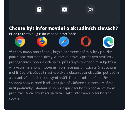
Chcete být informováni o aktuálních slevách?
Přidejte tento plugin do vašeho prohlížeče
Všechny názvy společností, loga a ochranné známky byly použity
pouze pro informační účely. Autorská práva k grafickým prvkům v
propagačních materiálech náleží příslušným obchodním subjektům.
Analyzujeme anonymizované informace našich uživatelů, abychom
mohli lépe přizpůsobit naši nabídku a obsah stránek vašim potřebám
a chránit vás před nepoctivými hráči. Tato stránka také používá
soubory cookie, například k analýze návštěvnosti stránek. Můžete
určit podmínky ukládání nebo přístupu k souborům cookie ve svém
prohlížeči. Více informací najdete v sekci Informace o souborech
cookie.