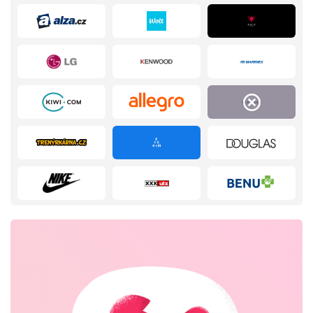
Domácnost a spotřebiče
Turistika a cestování
Služby
Zdraví a krása
Chovatelské potřeby
Oblečení, obuv a doplňky