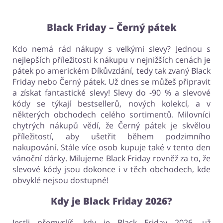
Pro děti
Dům, interiér a zahrada
Black Friday – Černý pátek
Kdo nemá rád nákupy s velkými slevy? Jednou s
nejlepších příležitosti k nákupu v nejnižších cenách je
Erotika
Finance a pojištění
pátek po americkém Díkůvzdání, tedy tak zvaný Black
Friday nebo Černý pátek. Už dnes se můžeš připravit
a získat fantastické slevy! Slevy do -90 % a slevové
kódy se týkají bestsellerů, nových kolekcí, a v
Auto
Dárky a gadgety
některých obchodech celého sortimentů. Milovníci
chytrých nákupů vědí, že Černý pátek je skvělou
příležitostí, aby ušetřit během podzimního
nakupování. Stále více osob kupuje také v tento den
vánoční dárky. Milujeme Black Friday rovněž za to, že
Turistika a cestování
Služby
slevové kódy jsou dokonce i v těch obchodech, kde
obvyklé nejsou dostupné!
Kdy je Black Friday 2026?
Jestli přemyslíš, kdy je Black Friday 2026, už