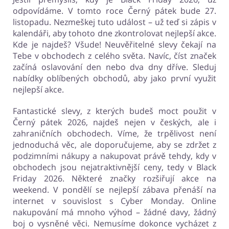
odpovídáme. V tomto roce Černý pátek bude 27.
listopadu. Nezmeškej tuto událost – už teď si zápis v
kalendáři, aby tohoto dne zkontrolovat nejlepší akce.
Kde je najdeš? Všude! Neuvěřitelné slevy čekají na
Tebe v obchodech z celého světa. Navíc, číst značek
začíná oslavování den nebo dva dny dříve. Sleduj
nabídky oblíbených obchodů, aby jako první využit
nejlepší akce.
Fantastické slevy, z kterých budeš moct použit v
Černý pátek 2026, najdeš nejen v českých, ale i
zahraničních obchodech. Víme, že trpělivost není
jednoduchá věc, ale doporučujeme, aby se zdržet z
podzimními nákupy a nakupovat právě tehdy, kdy v
obchodech jsou nejatraktivnější ceny, tedy v Black
Friday 2026. Některé značky rozšiřují akce na
weekend. V pondělí se nejlepší zábava přenáší na
internet v souvislost s Cyber Monday. Online
nakupování má mnoho výhod – žádné davy, žádný
boj o vysněné věci. Nemusíme dokonce vycházet z