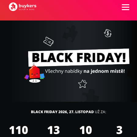
Kategorie
Top100
Obchody
Kancelářské potřeby
Chovatelské potřeby
Přihlásit se
Šperky a hodinky
Potraviny
Registrovat
BLACK FRIDAY 2026, 27. LISTOPAD
UŽ ZA:
110
13
10
2
Pro děti
Dům, interiér a zahrada