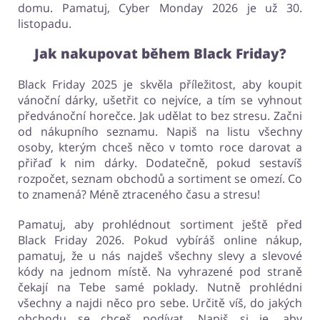
domu. Pamatuj, Cyber Monday 2026 je už 30.
listopadu.
Jak nakupovat během Black Friday?
Black Friday 2025 je skvěla příležitost, aby koupit
vánoční dárky, ušetřit co nejvíce, a tím se vyhnout
předvánoční horečce. Jak udělat to bez stresu. Začni
od nákupního seznamu. Napiš na listu všechny
osoby, kterým chceš něco v tomto roce darovat a
přiřaď k nim dárky. Dodatečně, pokud sestavíš
rozpočet, seznam obchodů a sortiment se omezí. Co
to znamená? Méně ztraceného času a stresu!
Pamatuj, aby prohlédnout sortiment ještě před
Black Friday 2026. Pokud vybíráš online nákup,
pamatuj, že u nás najdeš všechny slevy a slevové
kódy na jednom místě. Na vyhrazené pod straně
čekají na Tebe samé poklady. Nutně prohlédni
všechny a najdi něco pro sebe. Určitě víš, do jakých
obchodu se chceš podívat. Napiš si je, aby