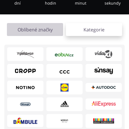
dní
hodin
minut
sekundy
Knihy, filmy, hry a hudba
Erotika
Oblíbené značky
Kategorie
Finance a pojištění
Počítače foto a elektronika
Auto
Oblečení, obuv a doplňky
Dárky a gadgety
Sport a hobby