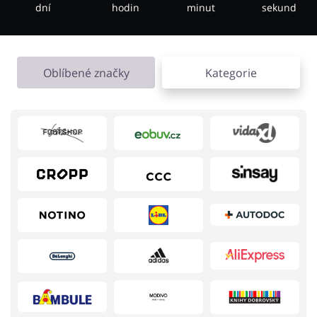
dní
hodin
minut
sekund
Knihy, filmy, hry a hudba
Erotika
Oblíbené značky
Kategorie
Finance a pojištění
Počítače foto a elektronika
Auto
Oblečení, obuv a doplňky
Dárky a gadgety
Sport a hobby