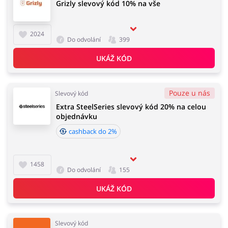
Grizly slevový kód 10% na vše
2024
Do odvolání
399
UKÁŽ KÓD
Pouze u nás
Slevový kód
Extra SteelSeries slevový kód 20% na celou
objednávku
cashback do 2%
1458
Do odvolání
155
UKÁŽ KÓD
Slevový kód