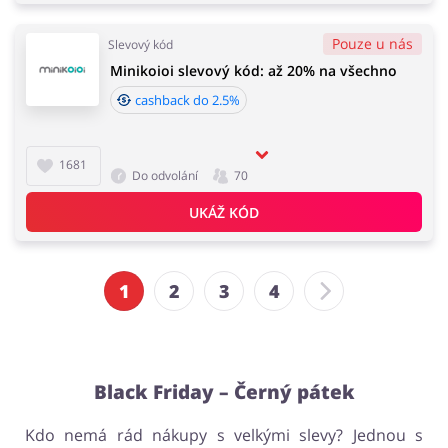
Pouze u nás
Slevový kód
Minikoioi slevový kód: až 20% na všechno
cashback do 2.5%
1681
Do odvolání
70
UKÁŽ KÓD
1
2
3
4
Black Friday – Černý pátek
Kdo nemá rád nákupy s velkými slevy? Jednou s