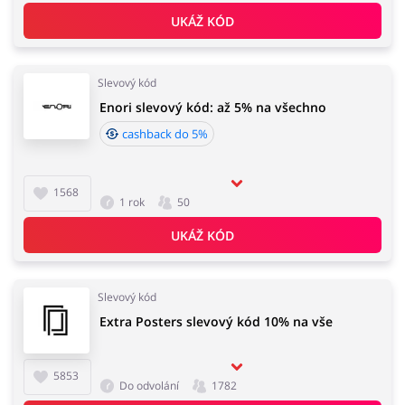
UKÁŽ KÓD
Slevový kód
Enori slevový kód: až 5% na všechno
cashback do 5%
1568
1 rok
50
UKÁŽ KÓD
Slevový kód
Extra Posters slevový kód 10% na vše
5853
Do odvolání
1782