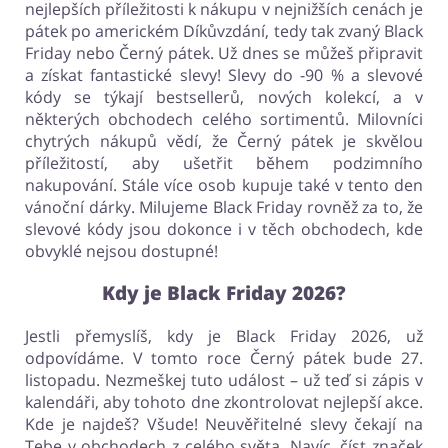
nejlepších příležitosti k nákupu v nejnižších cenách je
pátek po americkém Díkůvzdání, tedy tak zvaný Black
Friday nebo Černý pátek. Už dnes se můžeš připravit
a získat fantastické slevy! Slevy do -90 % a slevové
kódy se týkají bestsellerů, nových kolekcí, a v
některých obchodech celého sortimentů. Milovníci
chytrých nákupů vědí, že Černý pátek je skvělou
příležitostí, aby ušetřit během podzimního
nakupování. Stále více osob kupuje také v tento den
vánoční dárky. Milujeme Black Friday rovněž za to, že
slevové kódy jsou dokonce i v těch obchodech, kde
obvyklé nejsou dostupné!
Kdy je Black Friday 2026?
Jestli přemyslíš, kdy je Black Friday 2026, už
odpovídáme. V tomto roce Černý pátek bude 27.
listopadu. Nezmeškej tuto událost – už teď si zápis v
kalendáři, aby tohoto dne zkontrolovat nejlepší akce.
Kde je najdeš? Všude! Neuvěřitelné slevy čekají na
Tebe v obchodech z celého světa. Navíc, číst značek