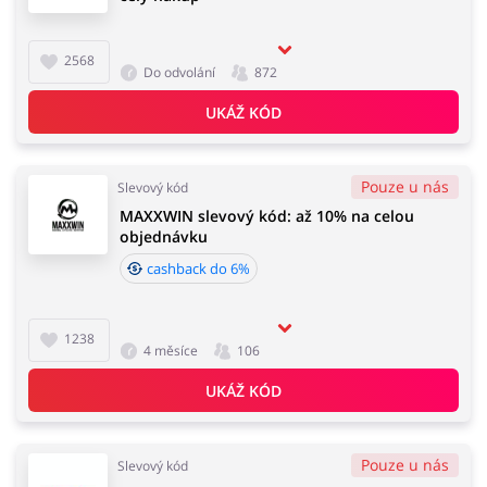
Pro děti
Dům, interiér a zahrada
2568
Do odvolání
872
UKÁŽ KÓD
Erotika
Finance a pojištění
Pouze u nás
Slevový kód
MAXXWIN slevový kód: až 10% na celou
objednávku
Auto
Dárky a gadgety
cashback do 6%
1238
4 měsíce
106
Turistika a cestování
Služby
UKÁŽ KÓD
Pouze u nás
Slevový kód