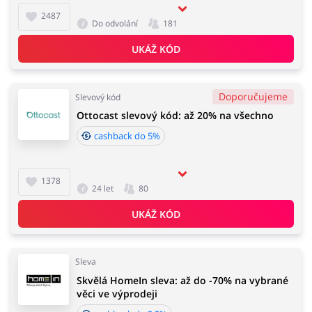
2487
Do odvolání
181
UKÁŽ KÓD
Doporučujeme
Slevový kód
Ottocast slevový kód: až 20% na všechno
cashback do 5%
1378
24 let
80
UKÁŽ KÓD
Sleva
Skvělá HomeIn sleva: až do -70% na vybrané
věci ve výprodeji