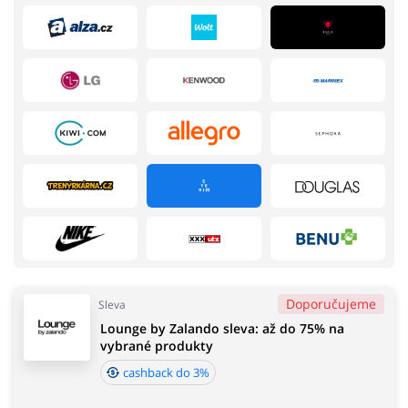
Domácnost a spotřebiče
Turistika a cestování
Služby
Zdraví a krása
Doporučujeme
Sleva
Lounge by Zalando sleva: až do 75% na
Chovatelské potřeby
Oblečení, obuv a doplňky
vybrané produkty
cashback do 3%