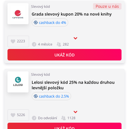
Pouze u nás
Slevový kód
Grada slevový kupon 20% na nové knihy
cashback do 4%
2223
4 měsíce
282
UKÁŽ KÓD
Slevový kód
Lelosi slevový kód 25% na každou druhou
levnější položku
cashback do 2.5%
5226
Do odvolání
1128
UKÁŽ KÓD