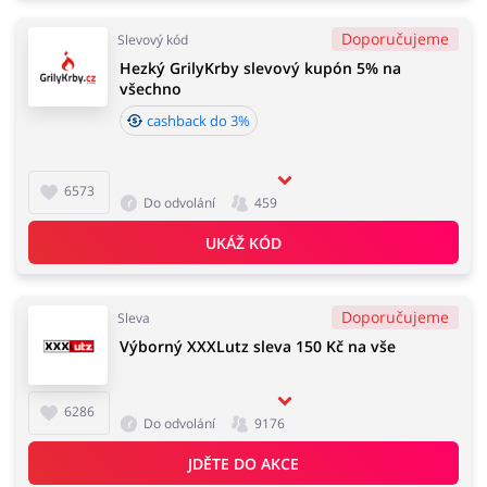
Doporučujeme
Slevový kód
Hezký GrilyKrby slevový kupón 5% na
všechno
cashback do 3%
6573
Do odvolání
459
UKÁŽ KÓD
Doporučujeme
Sleva
Výborný XXXLutz sleva 150 Kč na vše
6286
Do odvolání
9176
JDĚTE DO AKCE