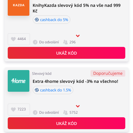
KnihyKazda slevový kód 5% na vše nad 999
Kč
cashback do 5%
4464
Do odvolání
296
UKÁŽ KÓD
Doporučujeme
Slevový kód
Extra 4home slevový kód -3% na všechno!
cashback do 1.5%
7223
Do odvolání
5752
UKÁŽ KÓD