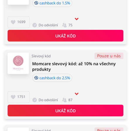
cashback do 1.5%
1699
Do odvolání
75
UKÁŽ KÓD
Pouze u nás
Slevový kód
Momcare slevový kód: až 10% na všechny
produkty
cashback do 2.5%
1751
Do odvolání
87
UKÁŽ KÓD
Pouze u nás
Slevový kód