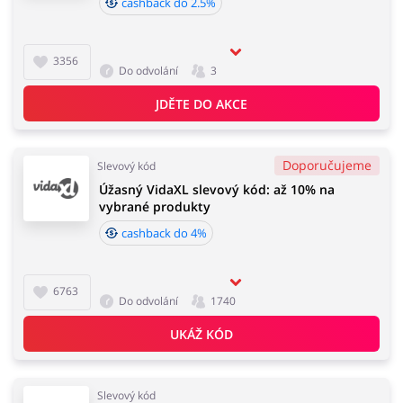
cashback do 2.5%
3356
Do odvolání
3
JDĚTE DO AKCE
Doporučujeme
Slevový kód
Úžasný VidaXL slevový kód: až 10% na
vybrané produkty
cashback do 4%
6763
Do odvolání
1740
UKÁŽ KÓD
Slevový kód