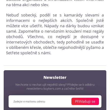
na téma akci nebo slev.
Nebuď sobecký, poděl se s kamarády slevami a
informacemi o nejlepších akcích. Společně jistě
můžete více ušetřit. Nápady na dárky budou vznikat
samé. Zapomeňte o nervózním kroužení mezi regály
obchodů. Všechno, co nejlepší je dostupné v
internetových obchodech, tedy pohodlně se usaďte
v oblíbeném křesle, oblečte nejpohodlnější pyžamo a
šetřete společně s námi.
Newsletter
Nechcete si nechat ujít největší slevy? Přidejte se k odběru
newsletteru buykers.com a začněte šetřit!
Přihlašuji se