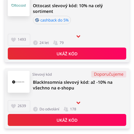
Ottocast slevový kód: 10% na celý
sortiment
cashback do 5%
1493
24 let
79
UKÁŽ KÓD
Doporučujeme
Slevový kód
BlackInsomnia slevový kód: až -10% na
všechno na e-shopu
2639
Do odvolání
178
UKÁŽ KÓD