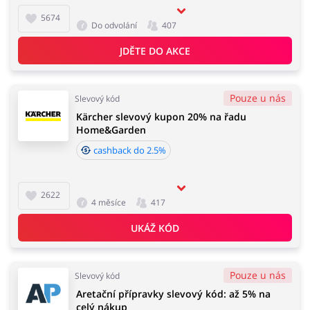
5674
Počítače foto a elektronika
Domácnost a spotřebiče
Do odvolání
407
JDĚTE DO AKCE
Pouze u nás
Zdraví a krása
Šperky a hodinky
Slevový kód
Kärcher slevový kupon 20% na řadu
Home&Garden
cashback do 2.5%
Knihy, filmy, hry a hudba
Sport a hobby
2622
4 měsíce
417
UKÁŽ KÓD
Kancelářské potřeby
Potraviny
Pouze u nás
Slevový kód
Aretační přípravky slevový kód: až 5% na
celý nákup