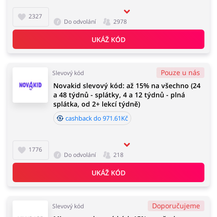
2327
Do odvolání
2978
UKÁŽ KÓD
Pouze u nás
Slevový kód
Novakid slevový kód: až 15% na všechno (24
a 48 týdnů - splátky, 4 a 12 týdnů - plná
splátka, od 2+ lekcí týdně)
cashback do 971.61Kč
1776
Do odvolání
218
UKÁŽ KÓD
Doporučujeme
Slevový kód