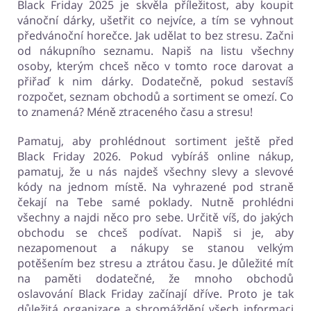
Black Friday 2025 je skvěla příležitost, aby koupit
vánoční dárky, ušetřit co nejvíce, a tím se vyhnout
předvánoční horečce. Jak udělat to bez stresu. Začni
od nákupního seznamu. Napiš na listu všechny
osoby, kterým chceš něco v tomto roce darovat a
přiřaď k nim dárky. Dodatečně, pokud sestavíš
rozpočet, seznam obchodů a sortiment se omezí. Co
to znamená? Méně ztraceného času a stresu!
Pamatuj, aby prohlédnout sortiment ještě před
Black Friday 2026. Pokud vybíráš online nákup,
pamatuj, že u nás najdeš všechny slevy a slevové
kódy na jednom místě. Na vyhrazené pod straně
čekají na Tebe samé poklady. Nutně prohlédni
všechny a najdi něco pro sebe. Určitě víš, do jakých
obchodu se chceš podívat. Napiš si je, aby
nezapomenout a nákupy se stanou velkým
potěšením bez stresu a ztrátou času. Je důležité mít
na paměti dodatečné, že mnoho obchodů
oslavování Black Friday začínají dříve. Proto je tak
důležitá organizace a shromáždění všech informaci