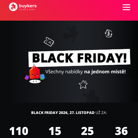
Kategorie
Top100
Obchody
Kancelářské potřeby
Chovatelské potřeby
Přihlásit se
Šperky a hodinky
Potraviny
Registrovat
BLACK FRIDAY 2026, 27. LISTOPAD
UŽ ZA:
110
15
25
35
Pro děti
Dům, interiér a zahrada