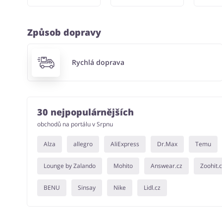
Způsob dopravy
Rychlá doprava
30 nejpopulárnějších
obchodů na portálu v Srpnu
Alza
allegro
AliExpress
Dr.Max
Temu
Lounge by Zalando
Mohito
Answear.cz
Zoohit.
BENU
Sinsay
Nike
Lidl.cz