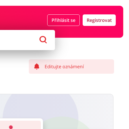
Přihlásit se
Registrovat
ce a pojištění
Počítače foto a elektronika
ort a hobby
Domácnost a spotřebiče
Editujte oznámení