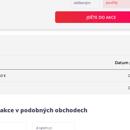
použítý
oblíbeným
JDĚTE DO AKCE
Datum p
50 €
D
D
a akce v podobných obchodech
d-sport.cz