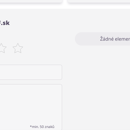
F.sk
Žádné elemen
*min. 50 znaků