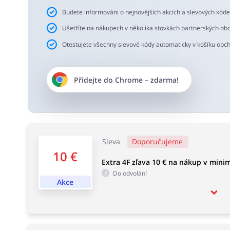
Budete informováni o nejnovějších akcích a slevových kód
Ušetříte na nákupech v několika stovkách partnerských ob
Otestujete všechny slevové kódy automaticky v košíku obc
Přidejte do
Chrome
– zdarma!
Sleva
Doporučujeme
10 €
Extra 4F zľava 10 € na nákup v mini
Do odvolání
Akce