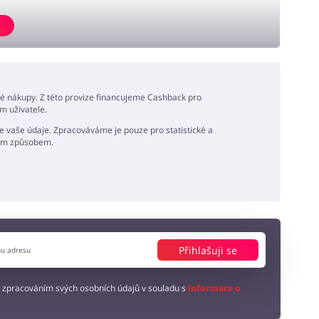
né nákupy. Z této provize financujeme Cashback pro
m uživatele.
 vaše údaje. Zpracováváme je pouze pro statistické a
ným způsobem.
Přihlašuji se
 zpracováním svých osobních údajů v souladu s
Informace o