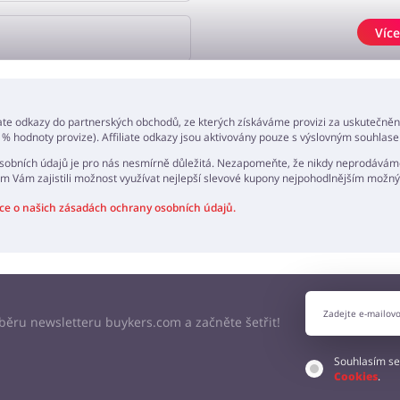
Více
AT NÁZOR
iate odkazy do partnerských obchodů, ze kterých získáváme provizi za uskutečně
 % hodnoty provize). Affiliate odkazy jsou aktivovány pouze s výslovným souhlase
obních údajů je pro nás nesmírně důležitá. Nezapomeňte, že nikdy neprodáváme
m Vám zajistili možnost využívat nejlepší slevové kupony nejpohodlnějším mož
ce o našich zásadách ochrany osobních údajů.
odběru newsletteru buykers.com a začněte šetřit!
Souhlasím se
Cookies
.