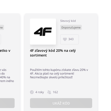
Slevový kód
me
Doporučujeme
343
etko v
4F zľavový kód 20% na celý
sortiment
e vás
Použitím tohto kupónu získate zľavu 20% v
u do
4F. Akcia platí na celý sortiment!
ž 40% na
Nezmeškajte skvelú príležitosť!
krem iného
4 roky
162
UKÁŽ KÓD