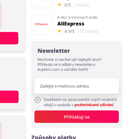
0/5
( hlasů)
8 akcí a slevových kodů
AliExpress
4.9/5
(12 hlasů)
Newsletter
Nechcete si nechat ujít nejlepší akce?
Přihlaste se k odběru newsletteru
buykers.com a začněte šetřit!
Souhlásím se zpracováním svých osobních
údajů v souladu s
podmínkami užívání
Přihlašuji se
Způsoby platby