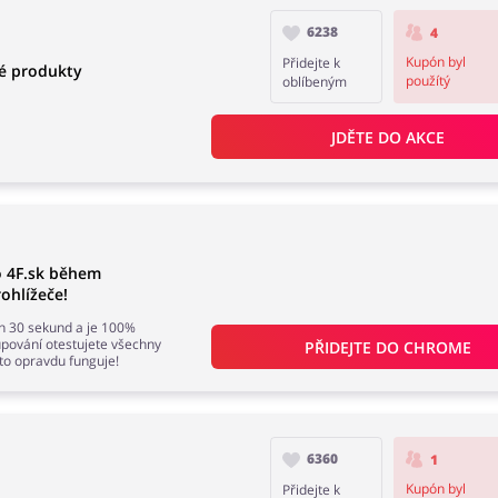
6238
4
Kupón byl
Přidejte k
é produkty
použítý
oblíbeným
JDĚTE DO AKCE
o 4F.sk během
ohlížeče!
en 30 sekund a je 100%
ování otestujete všechny
PŘIDEJTE DO 
CHROME
 to opravdu funguje!
6360
1
Kupón byl
Přidejte k