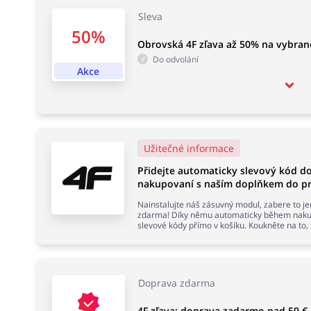
Sleva
50%
Obrovská 4F zľava až 50% na vybran
Do odvolání
Akce
Užitečné informace
Přidejte automaticky slevový kód d
nakupovaní s naším doplňkem do pr
Nainstalujte náš zásuvný modul, zabere to j
zdarma! Díky němu automaticky během nakup
slevové kódy přímo v košíku. Koukněte na to,
Doprava zdarma
4F zľava: doprava zadarmo nad 59 €