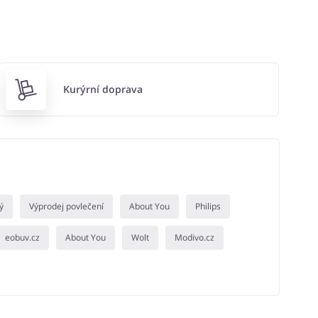
Kurýrní doprava
ý
Výprodej povlečení
About You
Philips
eobuv.cz
About You
Wolt
Modivo.cz