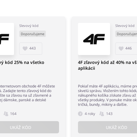
Slevový kód
Slevový kód
Doporučujeme
Doporučuje
443
446
vý kód 25% na všetko
4F zľavový kód až 40% na vš
aplikácii
internetovom obchode 4F môžete
Pokiaľ máte 4F aplikáciu, máme pr
%. Zadajte tento zľavový kód do
skvelú správu. Vložením tohto kód
ešte sa zľavou na už zľavnené a
nákupného košíka získate zľavu a
ej dámske, panské a detské
všetky produkty. V ponuke máte o
tričká, bundy, mikiny a ďalšie.
164
4 roky
143
UKÁŽ KÓD
UKÁŽ KÓD