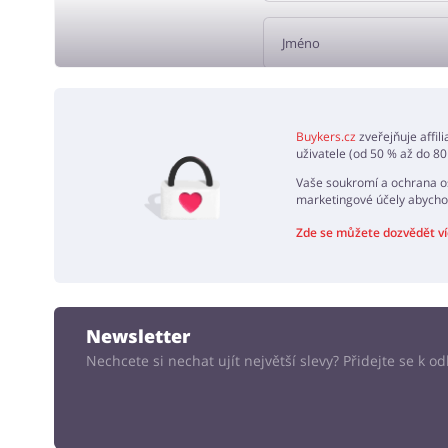
PŘID
Buykers.cz
zveřejňuje affil
uživatele (od 50 % až do 80
Vaše soukromí a ochrana os
marketingové účely abycho
Zde se můžete dozvědět ví
Newsletter
Nechcete si nechat ujít největší slevy? Přidejte se k 