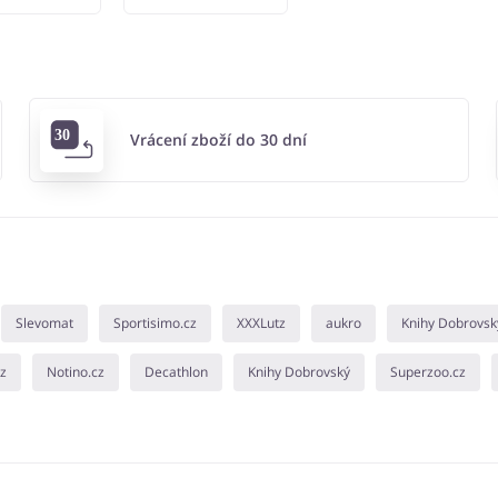
Vrácení zboží do 30 dní
Slevomat
Sportisimo.cz
XXXLutz
aukro
Knihy Dobrovsk
cz
Notino.cz
Decathlon
Knihy Dobrovský
Superzoo.cz