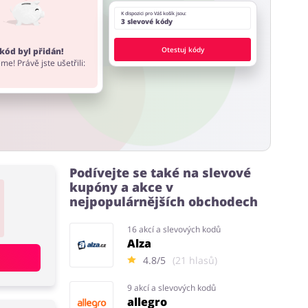
K dispozici pro Váš košík jsou:
3 slevové kódy
Otestuj kódy
kód byl přidán!
me! Právě jste ušetřili:
Podívejte se také na slevové
kupóny a akce v
nejpopulárnějších obchodech
16 akcí a slevových kodů
Alza
4.8/5
(21 hlasů)
9 akcí a slevových kodů
allegro