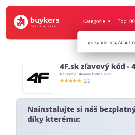
Kategorie
Top100
Dům, interiér a zahrada
Knihy, filmy, hr
Auto
Oblečení, obuv 
4F.sk zľavový kód ◦ 
Nejnovější slevové kódy a akce
Turistika a cestování
Služby
5/5
Nainstalujte si náš bezplatn
díky kterému: