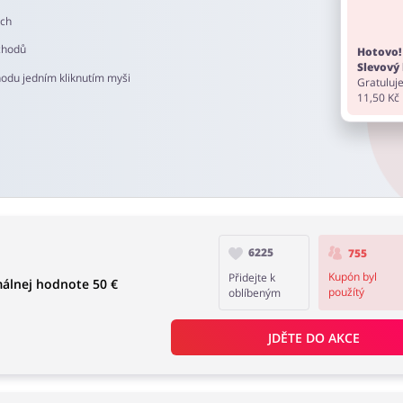
ech
chodů
Hotovo!
Slevový 
hodu jedním kliknutím myši
Gratuluje
11,50 Kč
6225
755
Kupón byl
Přidejte k
málnej hodnote 50 €
použítý
oblíbeným
JDĚTE DO AKCE