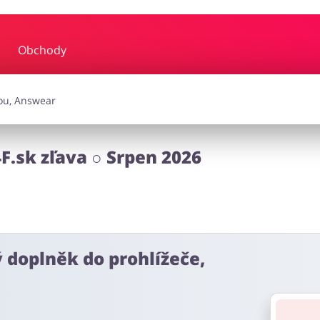
Obchody
y a hudba
Erotika
Finan
a doplňky
Dárky a gadgety
Sp
4F.sk zľava ○ Srpen 2026
Zdraví a krása
ý doplněk do prohlížeče,