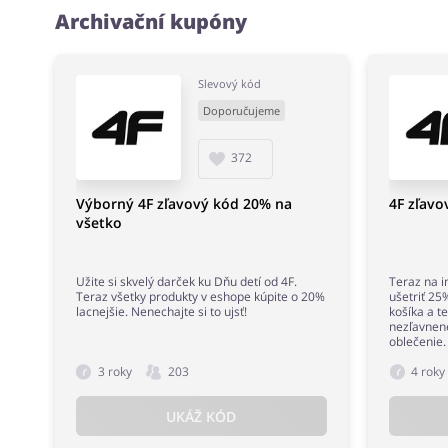
Archivační kupóny
Slevový kód
Doporučujeme
372
Výborný 4F zľavový kód 20% na
4F zľavo
všetko
Užite si skvelý darček ku Dňu detí od 4F.
Teraz na 
Teraz všetky produkty v eshope kúpite o 20%
ušetriť 25
lacnejšie. Nenechajte si to ujsť!
košíka a t
nezľavnen
oblečenie.
3 roky
203
4 roky
UKÁŽ KÓD