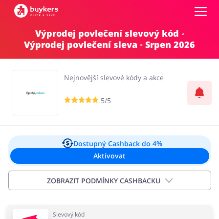
Výprodej povlečení slevový kód ◦
Kategorie
Výprodej povlečení sleva ◦ Srpen 2026
Top100
Nejnovější slevové kódy a akce
Obchody
5/5
Kancelářské potřeby
Chovatelské potřeby
Přihlásit se
Dostupný Cashback
do 4%
Aktivovat
Šperky a hodinky
Potraviny
Registrovat
ZOBRAZIT PODMÍNKY CASHBACKU
Pro děti
Dům, interiér a zahrada
Důležité informace:
Slevový kód
Cashback se objeví na vašem účtu od 2 hodin do 72