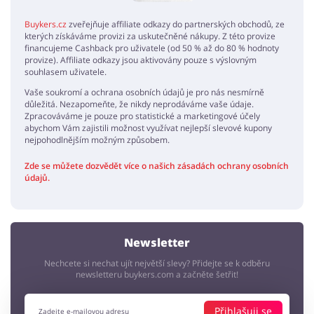
Buykers.cz
zveřejňuje affiliate odkazy do partnerských obchodů, ze
kterých získáváme provizi za uskutečněné nákupy. Z této provize
financujeme Cashback pro uživatele (od 50 % až do 80 % hodnoty
provize). Affiliate odkazy jsou aktivovány pouze s výslovným
souhlasem uživatele.
Vaše soukromí a ochrana osobních údajů je pro nás nesmírně
důležitá. Nezapomeňte, že nikdy neprodáváme vaše údaje.
Zpracováváme je pouze pro statistické a marketingové účely
abychom Vám zajistili možnost využívat nejlepší slevové kupony
nejpohodlnějším možným způsobem.
Zde se můžete dozvědět více o našich zásadách ochrany osobních
údajů.
Newsletter
Nechcete si nechat ujít největší slevy? Přidejte se k odběru
newsletteru buykers.com a začněte šetřit!
Přihlašuji se