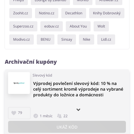
Zoohit.cz
Notino.cz
Decathlon
Knihy Dobrovský
Superzoo.cz
eobuv.cz
About You
Wolt
Modivo.cz
BENU
Sinsay
Nike
Lidl.cz
Archivační kupóny
Slevový kód
Výprodej povlečení slevový kód: 10 % na
celý sortiment kromě výprodeje na vybrané
produkty do ložnice a domácnosti
79
1 měsíc
22
UKÁŽ KÓD