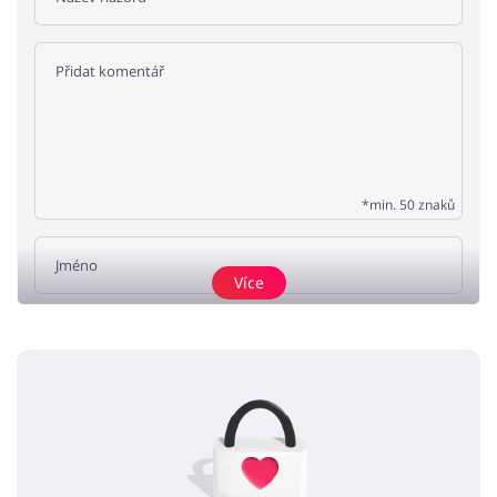
*min. 50 znaků
Více
Přidat názor
Žádné elementy nejsou