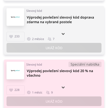
Slevový kód
Výprodej povlečení slevový kód doprava
zdarma na vybrané postele
233
2 měsíce
7
UKÁŽ KÓD
Speciální nabídka
Slevový kód
Výprodej povlečení slevový kód 20 % na
všechno
228
1 měsíc
9
UKÁŽ KÓD