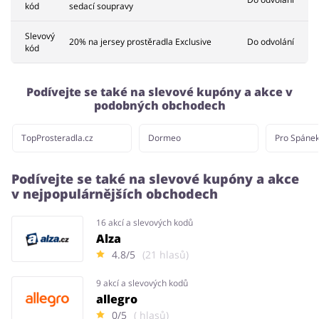
kód
sedací soupravy
Slevový
20% na jersey prostěradla Exclusive
Do odvolání
kód
Podívejte se také na slevové kupóny a akce v
podobných obchodech
TopProsteradla.cz
Dormeo
Pro Spáne
Podívejte se také na slevové kupóny a akce
v nejpopulárnějších obchodech
16 akcí a slevových kodů
Alza
4.8/5
(21 hlasů)
9 akcí a slevových kodů
allegro
0/5
( hlasů)