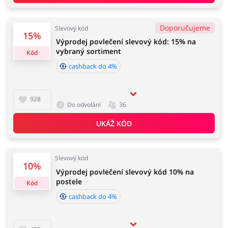
Doporučujeme
Slevový kód
Domácnost a spotřebiče
Turistika a cestování
15%
Výprodej povlečení slevový kód: 15% na
vybraný sortiment
Kód
cashback do 4%
Služby
Zdraví a krása
928
Do odvolání
36
UKÁŽ KÓD
Slevový kód
10%
Výprodej povlečení slevový kód 10% na
postele
Kód
cashback do 4%