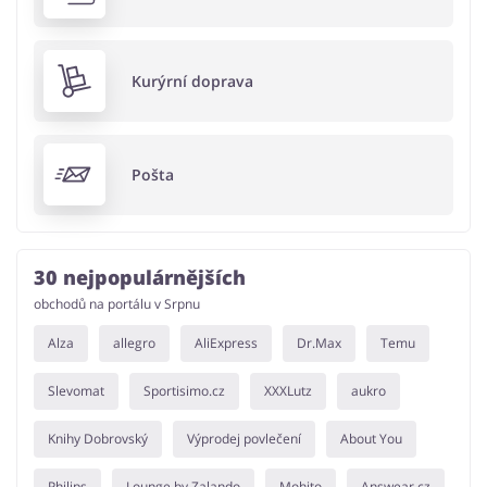
Kurýrní doprava
Pošta
30 nejpopulárnějších
obchodů na portálu v Srpnu
Alza
allegro
AliExpress
Dr.Max
Temu
Slevomat
Sportisimo.cz
XXXLutz
aukro
Knihy Dobrovský
Výprodej povlečení
About You
Philips
Lounge by Zalando
Mohito
Answear.cz