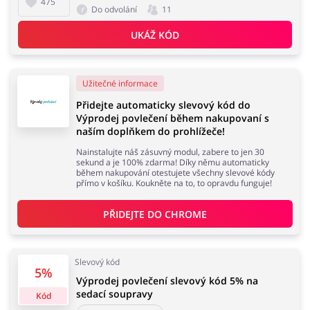
475
Do odvolání
11
UKÁŽ KÓD
Užitečné informace
Přidejte automaticky slevový kód do
Výprodej povlečení během nakupovaní s
naším doplňkem do prohlížeče!
Nainstalujte náš zásuvný modul, zabere to jen 30
sekund a je 100% zdarma! Díky němu automaticky
během nakupování otestujete všechny slevové kódy
přímo v košíku. Koukněte na to, to opravdu funguje!
PŘIDEJTE DO 
CHROME
Slevový kód
5%
Výprodej povlečení slevový kód 5% na
sedací soupravy
Kód