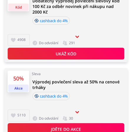
Dodatečný Výprodej povlečení slevový kód
100 Kč za odběr novinek při nákupu nad
Kód
2000 Kč
cashback do 4%
4908
Do odvolání
291
UKÁŽ KÓD
Sleva
50%
Výprodej povlečení sleva až 50% na cenové
trháky
Akce
cashback do 4%
5110
Do odvolání
30
JDĚTE DO AKCE