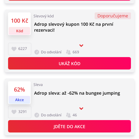
Doporučujeme
Slevový kód
100 Kč
Adrop slevový kupon 100 Kč na první
Knihy, filmy, hry a hudba
Erotika
rezervaci!
Kód
6227
Do odvolání
669
Finance a pojištění
Počítače foto a elektronika
UKÁŽ KÓD
Sleva
62%
Auto
Oblečení, obuv a doplňky
Adrop sleva: až -62% na bungee jumping
Akce
3291
Do odvolání
46
Dárky a gadgety
Sport a hobby
JDĚTE DO AKCE