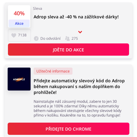
Sleva
40%
Adrop sleva až -40 % na zážítkové dárky!
Domácnost a spotřebiče
Turistika a cestování
Akce
7138
Do odvolání
275
JDĚTE DO AKCE
Služby
Zdraví a krása
Užitečné informace
Přidejte automaticky slevový kód do Adrop
během nakupovaní s naším doplňkem do
prohlížeče!
Nainstalujte náš zásuvný modul, zabere to jen 30
sekund a je 100% zdarma! Díky němu automaticky
během nakupování otestujete všechny slevové kódy
přímo v košíku. Koukněte na to, to opravdu funguje!
PŘIDEJTE DO 
CHROME