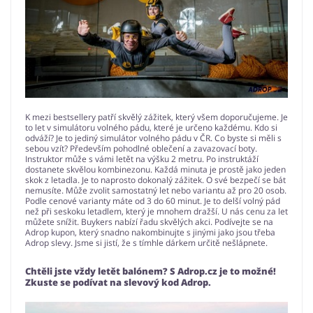
K mezi bestsellery patří skvělý zážitek, který všem doporučujeme. Je
to let v simulátoru volného pádu, které je určeno každému. Kdo si
odváží? Je to jediný simulátor volného pádu v ČR. Co byste si měli s
sebou vzít? Především pohodlné oblečení a zavazovací boty.
Instruktor může s vámi letět na výšku 2 metru. Po instruktáží
dostanete skvělou kombinezonu. Každá minuta je prostě jako jeden
skok z letadla. Je to naprosto dokonalý zážitek. O své bezpečí se bát
nemusíte. Může zvolit samostatný let nebo variantu až pro 20 osob.
Podle cenové varianty máte od 3 do 60 minut. Je to delší volný pád
než při seskoku letadlem, který je mnohem dražší. U nás cenu za let
můžete snížit. Buykers nabízí řadu skvělých akci. Podívejte se na
Adrop kupon, který snadno nakombinujte s jinými jako jsou třeba
Adrop slevy. Jsme si jistí, že s tímhle dárkem určitě nešlápnete.
Chtěli jste vždy letět balónem? S Adrop.cz je to možné!
Zkuste se podívat na slevový kod Adrop.