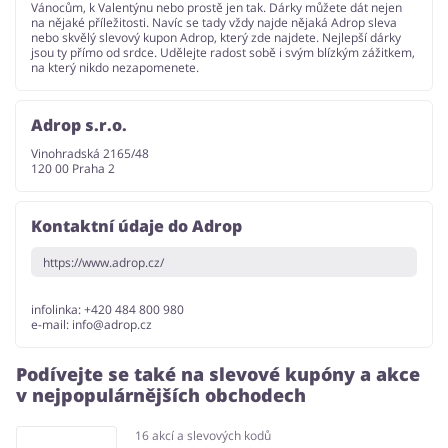
Vánocům, k Valentýnu nebo prostě jen tak. Dárky můžete dát nejen
na nějaké příležitosti. Navíc se tady vždy najde nějaká Adrop sleva
nebo skvělý slevový kupon Adrop, který zde najdete. Nejlepší dárky
jsou ty přímo od srdce. Udělejte radost sobě i svým blízkým zážitkem,
na který nikdo nezapomenete.
Adrop s.r.o.
Vinohradská 2165/48
120 00 Praha 2
Kontaktní údaje do Adrop
https://www.adrop.cz/
infolinka: +420 484 800 980
e-mail:
info@adrop.cz
Podívejte se také na slevové kupóny a akce
v nejpopulárnějších obchodech
16 akcí a slevových kodů