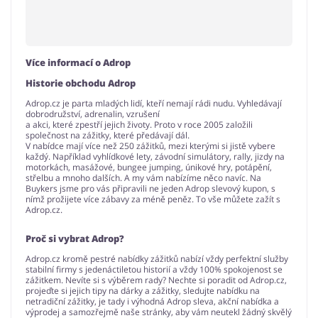
Více informací o Adrop
Historie obchodu Adrop
Adrop.cz je parta mladých lidí, kteří nemají rádi nudu. Vyhledávají
dobrodružství, adrenalin, vzrušení
a akci, které zpestří jejich životy. Proto v roce 2005 založili
společnost na zážitky, které předávají dál.
V nabídce mají více než 250 zážitků, mezi kterými si jistě vybere
každý. Například vyhlídkové lety, závodní simulátory, rally, jizdy na
motorkách, masážové, bungee jumping, únikové hry, potápění,
střelbu a mnoho dalších. A my vám nabízíme něco navíc. Na
Buykers jsme pro vás připravili ne jeden Adrop slevový kupon, s
nímž prožijete více zábavy za méně peněz. To vše můžete zažít s
Adrop.cz.
Proč si vybrat Adrop?
Adrop.cz kromě pestré nabídky zážitků nabízí vždy perfektní služby
stabilní firmy s jedenáctiletou historií a vždy 100% spokojenost se
zážitkem. Nevíte si s výběrem rady? Nechte si poradit od Adrop.cz,
projeďte si jejich tipy na dárky a zážitky, sledujte nabídku na
netradiční zážitky, je tady i výhodná Adrop sleva, akční nabídka a
výprodej a samozřejmě naše stránky, aby vám neutekl žádný skvělý