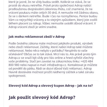
které je jasné, že ne vždy budou sedět. Kolikrát se stává, že se
prostě do vkusu netrefite. Právě proto společnost Adrop nabízí
prodlouženou dvojnásobní zákonnou lhůtu, což znamená, že na
vrácení poukazu máte celých 30 dnů. A nemusíte mít žádnou obavu,
že se s dárkem netrefite. Bude i čas na rozmyšlenou. Peníze budou
Vám co nejrychleji vráceny a to stejným způsobem, který jste zvolili
během placení za nákup. Vůbec nemusíte uvádět důvod vrácení. V
Adrop vrácení zboží je velmi snadne.
Jak mohu reklamovat zboží v Adrop
Podle českého zákona máte možnost jakýkoliv produkt, výrobek
nebo zboží reklamovat. Zážitky, které nabízí Adrop také můžete
reklamovat. Nebo něco nebylo v pořádku? Nesplnilo to vaše
očekávání? Občas se to tak stává. Mrzí nás to. Ale právě proto tým
Adrop.cz se snaží být vždy pro Vás online a hned vyřešit všechny
vaše problémy. Stačí jen zavolat na zákaznickou linku: +420 484
800 980 nebo napsat e-mail:
info@adrop.cz
. Kontaktovat je můžete
od pondělí do pátku. Rádi se dozví důvod Vaši reklamaci. Adrop
hlavně dostáváte možnost prožít nádherný zážitek a také záruku
spokojenosti.
Slevový kód Adrop a slevový kupon Adrop – jak na to?
Jak použit slevový kód Adrop?