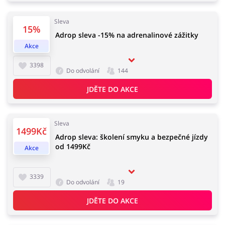
Sleva
15%
Adrop sleva -15% na adrenalinové zážitky
Akce
3398
Do odvolání
144
JDĚTE DO AKCE
Sleva
1499Kč
Adrop sleva: školení smyku a bezpečné jízdy
od 1499Kč
Akce
3339
Do odvolání
19
JDĚTE DO AKCE