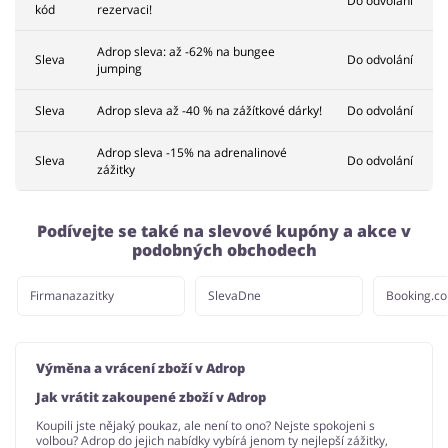
Do odvolání
kód
rezervaci!
Adrop sleva: až -62% na bungee
Sleva
Do odvolání
jumping
Sleva
Adrop sleva až -40 % na zážítkové dárky!
Do odvolání
Adrop sleva -15% na adrenalinové
Sleva
Do odvolání
zážitky
Podívejte se také na slevové kupóny a akce v
podobných obchodech
Firmanazazitky
SlevaDne
Booking.c
Výměna a vrácení zboží v Adrop
Jak vrátit zakoupené zboží v Adrop
Koupili jste nějaký poukaz, ale není to ono? Nejste spokojeni s
volbou? Adrop do jejich nabídky vybírá jenom ty nejlepší zážitky,