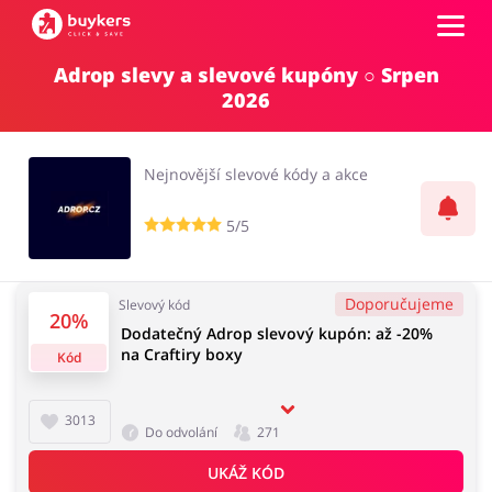
Adrop slevy a slevové kupóny ○ Srpen
Kategorie
2026
Top100
Nejnovější slevové kódy a akce
Obchody
5/5
Kancelářské potřeby
Chovatelské potřeby
Přihlásit se
Doporučujeme
Slevový kód
20%
Dodatečný Adrop slevový kupón: až -20%
Šperky a hodinky
Potraviny
na Craftiry boxy
Registrovat
Kód
3013
Do odvolání
271
Pro děti
Dům, interiér a zahrada
UKÁŽ KÓD