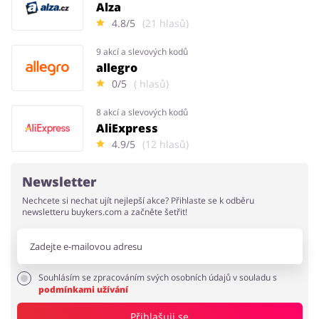
Alza
4.8/5
(21 hlasů)
9 akcí a slevových kodů
allegro
0/5
( hlasů)
8 akcí a slevových kodů
AliExpress
4.9/5
(12 hlasů)
Newsletter
Nechcete si nechat ujít nejlepší akce? Přihlaste se k odběru
newsletteru buykers.com a začněte šetřit!
Souhlásím se zpracováním svých osobních údajů v souladu s
podmínkami užívání
Přihlašuji se