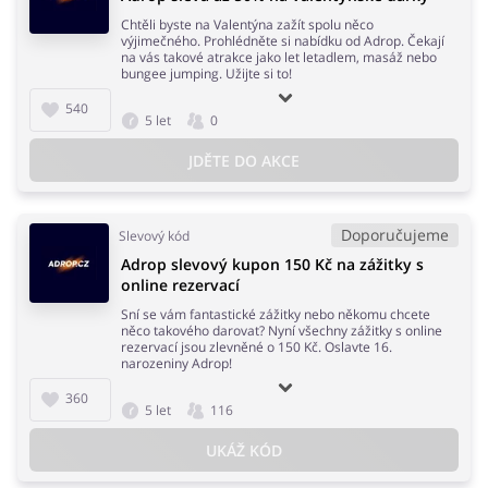
Chtěli byste na Valentýna zažít spolu něco
výjimečného. Prohlédněte si nabídku od Adrop. Čekají
na vás takové atrakce jako let letadlem, masáž nebo
bungee jumping. Užijte si to!
540
5 let
0
JDĚTE DO AKCE
Doporučujeme
Slevový kód
Adrop slevový kupon 150 Kč na zážitky s
online rezervací
Sní se vám fantastické zážitky nebo někomu chcete
něco takového darovat? Nyní všechny zážitky s online
rezervací jsou zlevněné o 150 Kč. Oslavte 16.
narozeniny Adrop!
360
5 let
116
UKÁŽ KÓD