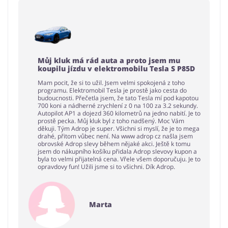
Můj kluk má rád auta a proto jsem mu
koupilu jízdu v elektromobilu Tesla S P85D
Mam pocit, že si to užil. Jsem velmi spokojená z toho
programu. Elektromobil Tesla je prostě jako cesta do
budoucnosti. Přečetla jsem, že tato Tesla mí pod kapotou
700 koni a nádherné zrychlení z 0 na 100 za 3.2 sekundy.
Autopilot AP1 a dojezd 360 kilometrů na jedno nabití. Je to
prostě pecka. Můj kluk byl z toho nadšený. Moc Vám
děkuji. Tým Adrop je super. Všichni si myslí, že je to mega
drahé, přitom vůbec není. Na www adrop cz našla jsem
obrovské Adrop slevy během nějaké akci. Ještě k tomu
jsem do nákupního košíku přidala Adrop slevovy kupon a
byla to velmi přijatelná cena. Vřele všem doporučuju. Je to
opravdovy fun! Užili jsme si to všichni. Dík Adrop.
Marta