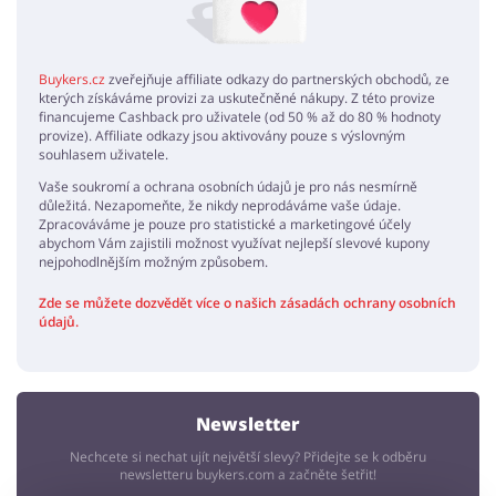
Kúpila som tandemový zoskok pre manžela ako narodeninový darček
a trafila som do čierneho. Doporučuju všetkým, kto chce urobiť
orginálny darček
Buykers.cz
zveřejňuje affiliate odkazy do partnerských obchodů, ze
kterých získáváme provizi za uskutečněné nákupy. Z této provize
financujeme Cashback pro uživatele (od 50 % až do 80 % hodnoty
provize). Affiliate odkazy jsou aktivovány pouze s výslovným
souhlasem uživatele.
Vaše soukromí a ochrana osobních údajů je pro nás nesmírně
důležitá. Nezapomeňte, že nikdy neprodáváme vaše údaje.
Zpracováváme je pouze pro statistické a marketingové účely
abychom Vám zajistili možnost využívat nejlepší slevové kupony
nejpohodlnějším možným způsobem.
Zde se můžete dozvědět více o našich zásadách ochrany osobních
údajů.
Newsletter
Nechcete si nechat ujít největší slevy? Přidejte se k odběru
newsletteru buykers.com a začněte šetřit!