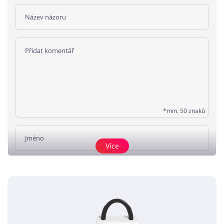
*min. 50 znaků
Více
Přidat názor
odporucam
miska87
5 / 5
12.07.2019