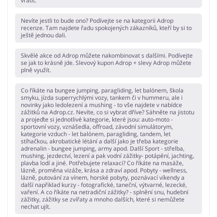
vrátit.
Nevíte jestli to bude ono? Podívejte se na kategorii Adrop
recenze. Tam najdete řadu spokojených zákazníků, kteří by si to
ještě jednou dali.
Skvělé akce od Adrop můžete nakombinovat s dalšími. Podívejte
se jak to krásně jde. Slevový kupon Adrop + slevy Adrop můžete
plně využít.
Co říkáte na bungee jumping, paragliding, let balónem, škola
smyku, jízda superrychlými vozy, tankem či v hummeru, ale i
novinky jako ledolezení a mushing - to vše najdete v nabídce
zážitků na Adrop.cz. Nevíte, co si vybrat dříve? Sáhněte na jistotu
a projeďte si jednotlivé kategorie, které jsou: auto-moto -
sportovní vozy, vznášedla, offroad, závodní simulátorym,
kategorie vzduch - let balónem, paragliding, tandem, let
stíhačkou, akrobatické létání a další jako je třeba kategorie
adrenalin - bungee jumping, army apod. Další Sport - střelba,
mushing, jezdectví, lezení a pak vodní zážitky- potápění, jachting,
plavba lodí a jiné. Potřebujete relaxaci? Co říkáte na masáže,
lázně, proměna vizáže, krása a zdraví apod. Pobyty - wellness,
lázně, putování za vínem, horské pobyty, poznávací víkendy a
další napřiklad kurzy - fotografické, taneční, výtvarné, lezecké,
vaření. A co říkáte na netradiční zážitky? - splnění snu, hudební
zážitky, zážitky se zvířaty a mnoho dalších, které si nemůžete
nechat ujít.