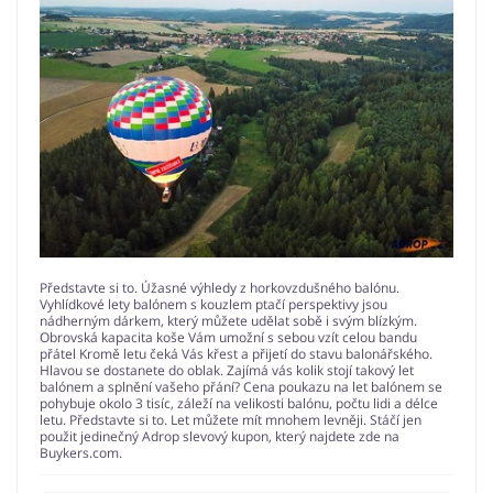
Představte si to. Úžasné výhledy z horkovzdušného balónu.
Vyhlídkové lety balónem s kouzlem ptačí perspektivy jsou
nádherným dárkem, který můžete udělat sobě i svým blízkým.
Obrovská kapacita koše Vám umožní s sebou vzít celou bandu
přátel Kromě letu čeká Vás křest a přijetí do stavu balonářského.
Hlavou se dostanete do oblak. Zajímá vás kolik stojí takový let
balónem a splnění vašeho přání? Cena poukazu na let balónem se
pohybuje okolo 3 tisíc, záleží na velikosti balónu, počtu lidi a délce
letu. Představte si to. Let můžete mít mnohem levněji. Stáčí jen
použit jedinečný Adrop slevový kupon, který najdete zde na
Buykers.com.