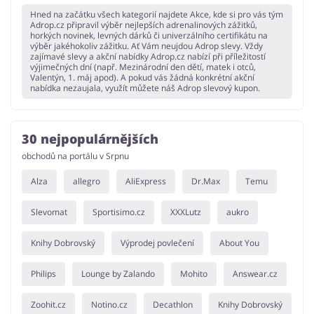
Hned na začátku všech kategorií najdete Akce, kde si pro vás tým
Adrop.cz připravil výběr nejlepších adrenalinových zážitků,
horkých novinek, levných dárků či univerzálního certifikátu na
výběr jakéhokoliv zážitku. Ať Vám neujdou Adrop slevy. Vždy
zajímavé slevy a akční nabídky Adrop.cz nabízí při příležitostí
výjimečných dní (např. Mezinárodní den dětí, matek i otců,
Valentýn, 1. máj apod). A pokud vás žádná konkrétní akční
nabídka nezaujala, využít můžete náš Adrop slevový kupon.
30 nejpopulárnějších
obchodů na portálu v Srpnu
Alza
allegro
AliExpress
Dr.Max
Temu
Slevomat
Sportisimo.cz
XXXLutz
aukro
Knihy Dobrovský
Výprodej povlečení
About You
Philips
Lounge by Zalando
Mohito
Answear.cz
Zoohit.cz
Notino.cz
Decathlon
Knihy Dobrovský