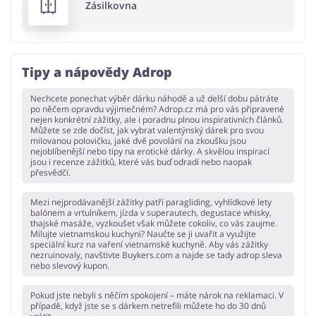
Zásilkovna
Tipy a nápovědy Adrop
Nechcete ponechat výběr dárku náhodě a už delší dobu pátráte
po něčem opravdu výjimečném? Adrop.cz má pro vás připravené
nejen konkrétní zážitky, ale i poradnu plnou inspirativních článků.
Můžete se zde dočíst, jak vybrat valentýnský dárek pro svou
milovanou polovičku, jaké dvě povolání na zkoušku jsou
nejoblíbenější nebo tipy na erotické dárky. A skvělou inspirací
jsou i recenze zážitků, které vás buď odradí nebo naopak
přesvědčí.
Mezi nejprodávanější zážitky patří paragliding, vyhlídkové lety
balónem a vrtulníkem, jízda v superautech, degustace whisky,
thajské masáže, vyzkoušet však můžete cokoliv, co vás zaujme.
Milujte vietnamskou kuchyni? Naučte se ji uvařit a využijte
speciální kurz na vaření vietnamské kuchyně. Aby vás zážitky
nezruinovaly, navštivte Buykers.com a najde se tady adrop sleva
nebo slevový kupon.
Pokud jste nebyli s něčím spokojení – máte nárok na reklamaci. V
případě, když jste se s dárkem netrefili můžete ho do 30 dnů