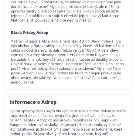
zážitek se slevou. Představte si, že takový voucher dostanete jako
dárek. Není to krásné? Myslíme si, že život je krátký, ale může být
opravdu pestrý. S Adrop zažijete to co jste nikdy v životě nezažili.
Jejich celá nabídka za to stojí. A obzvlášť jejich slevový kód Adrop.
Platnost jejich poukazů je na více než 12 měsíců.
Black Friday Adrop
V rámci kategorie Akce jako je například Adrop Black Friday si pro
Vás obchod připravil slevy a akční nabídky. Navíc při každém nákup
zákazník obdrží slevu na další nákup ve výši 100 Kč. A další slevy
vám nabízí Adrop slevový kupon, který najdete na Buykers. Slevu
lze uplatnit na vybraný zážitek a ušetřit můžete až desítky procent.
Dávání dárku je velmi příjemné i na tom můžete ušetřit. A co jiného
potěší více, než pěkný dárek zakoupený se slevou? My víme! To je
jasné - Adrop Black Friday! Radost tak bude mít nejen překvapený
obdarovaný, ale také vy. Nenechte si ujít to skvělé období, které je
jednou za rok.
Informace o Adrop
Vybrat správný dárek svým blízkým není nijak snadné. Pokud si nevíte
rady, možná nastal čas darovat něco jiného než věc - něco jako
parádní zážitek. Adrop.cz má širokou nabídku zážitků (napřiklad
Bungee, tandemové seskoky, degustaci jidla a alkoholu, vyhlídkové
lety, zážitkovou jízdu skvělým autem nebo třeba let balónem), které
mohou posloužit jako skvělý dárek k narozeninám, k výročí, k