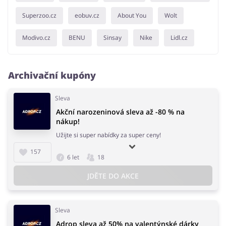
Superzoo.cz
eobuv.cz
About You
Wolt
Modivo.cz
BENU
Sinsay
Nike
Lidl.cz
Archivační kupóny
Sleva
Akční narozeninová sleva až -80 % na
nákup!
Užijte si super nabídky za super ceny!
157
6 let
18
JDĚTE DO AKCE
Sleva
Adrop sleva až 50% na valentýnské dárky