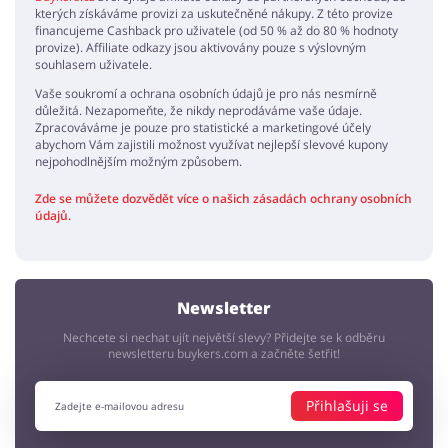
kterých získáváme provizi za uskutečněné nákupy. Z této provize
financujeme Cashback pro uživatele (od 50 % až do 80 % hodnoty
provize). Affiliate odkazy jsou aktivovány pouze s výslovným
souhlasem uživatele.
Vaše soukromí a ochrana osobních údajů je pro nás nesmírně
důležitá. Nezapomeňte, že nikdy neprodáváme vaše údaje.
Zpracováváme je pouze pro statistické a marketingové účely
abychom Vám zajistili možnost využívat nejlepší slevové kupony
nejpohodlnějším možným způsobem.
Zde se můžete dozvědět více o našich zásadách ochrany osobních
údajů.
Newsletter
Nechcete si nechat ujít největší slevy? Přidejte se k odběru
newsletteru buykers.com a začněte šetřit!
Přihlašuji se