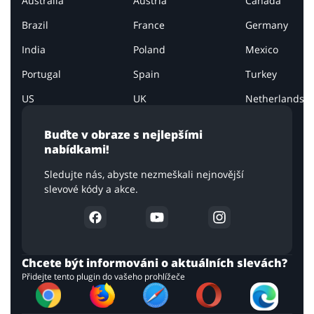
Australia
Austria
Canada
Brazil
France
Germany
India
Poland
Mexico
Portugal
Spain
Turkey
US
UK
Netherlands
Buďte v obraze s nejlepšími
nabídkami!
Sledujte nás, abyste nezmeškali nejnovější
slevové kódy a akce.
Chcete být informováni o aktuálních slevách?
Přidejte tento plugin do vašeho prohlížeče