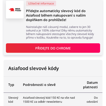
Užitečné informace
Přidejte automaticky slevový kód do
Domácnost a spotřebiče
Turistika a cestování
Asiafood během nakupovaní s naším
doplňkem do prohlížeče!
Nainstalujte náš zásuvný modul, zabere to jen 30
sekund a je 100% zdarma! Díky němu automaticky
během nakupování otestujete všechny slevové kódy
přímo v košíku. Koukněte na to, to opravdu funguje!
Služby
Zdraví a krása
PŘIDEJTE DO 
CHROME
Asiafood slevové kódy
Datum
Typ
Podrobnosti o slevě
platnosti
Slevový
Asiafood slevový kód 150 Kč na vše nad
Do
kód
1500 Kč za odběr newsletteru
odvolání