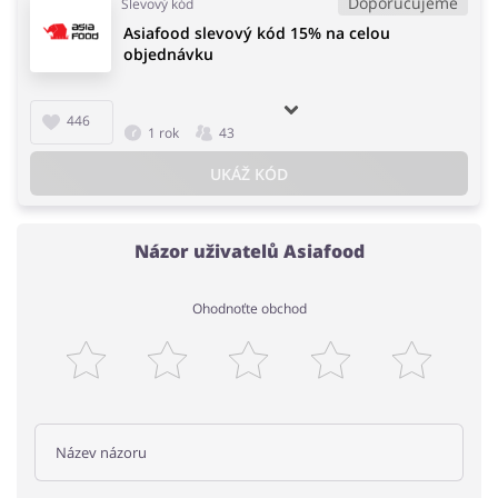
Doporučujeme
Slevový kód
Asiafood slevový kód 15% na celou
objednávku
446
1 rok
43
UKÁŽ KÓD
Názor uživatelů Asiafood
Ohodnoťte obchod