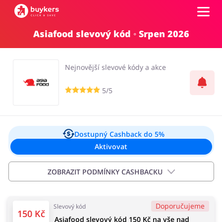
Asiafood slevový kód ◦ Srpen 2026
Kategorie
Nejnovější slevové kódy a akce
Top100
5/5
Obchody
Kancelářské potřeby
Chovatelské potřeby
Přihlásit se
Dostupný Cashback
do 5%
Aktivovat
Šperky a hodinky
Potraviny
Registrovat
ZOBRAZIT PODMÍNKY CASHBACKU
Důležité informace:
Doporučujeme
Slevový kód
Cashback se objeví na vašem účtu od 2 hodin do 72
Pro děti
Dům, interiér a zahrada
150 Kč
Asiafood slevový kód 150 Kč na vše nad
hodin od data podání objednávky. Nevztahuje se na