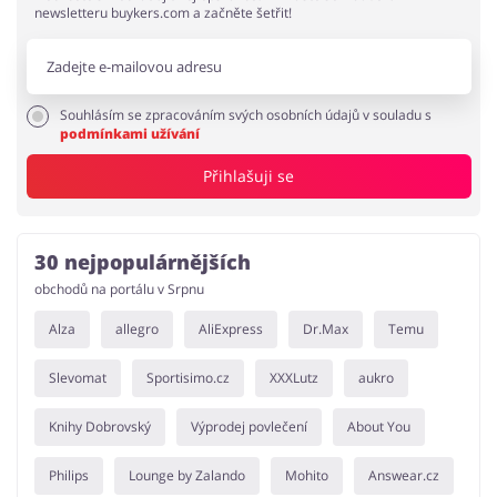
newsletteru buykers.com a začněte šetřit!
Souhlásím se zpracováním svých osobních údajů v souladu s
podmínkami užívání
Přihlašuji se
30 nejpopulárnějších
obchodů na portálu v Srpnu
Alza
allegro
AliExpress
Dr.Max
Temu
Slevomat
Sportisimo.cz
XXXLutz
aukro
Knihy Dobrovský
Výprodej povlečení
About You
Philips
Lounge by Zalando
Mohito
Answear.cz