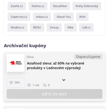
Zoohit.cz
Notino.cz
Decathlon
Knihy Dobrovský
Superzoo.cz
eobuv.cz
About You
Wolt
Modivo.cz
BENU
Sinsay
Nike
Lidl.cz
Archivační kupóny
Doporučujeme
Sleva
Asiafood sleva: až 60% na vybrané
produkty v Lednovém výprodeji
364
1 rok
0
JDĚTE DO AKCE