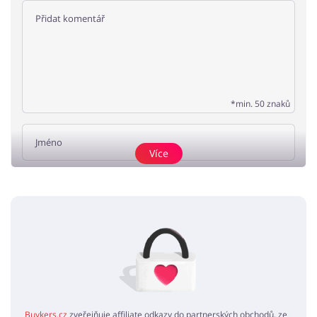
*min. 50 znaků
Více
Přidat názor
Žádné elementy nejsou
Buykers.cz
zveřejňuje affiliate odkazy do partnerských obchodů, ze