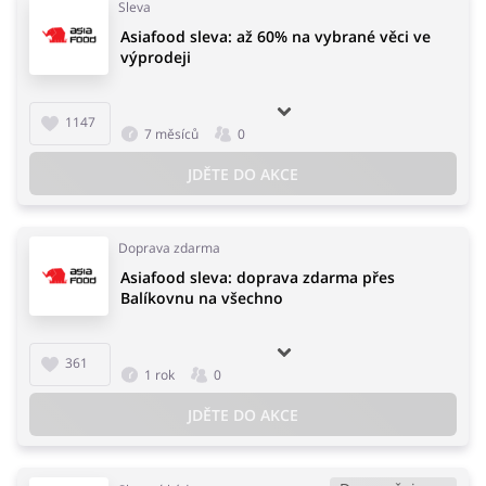
Sleva
Asiafood sleva: až 60% na vybrané věci ve
výprodeji
1147
7 měsíců
0
JDĚTE DO AKCE
Doprava zdarma
Asiafood sleva: doprava zdarma přes
Balíkovnu na všechno
361
1 rok
0
JDĚTE DO AKCE