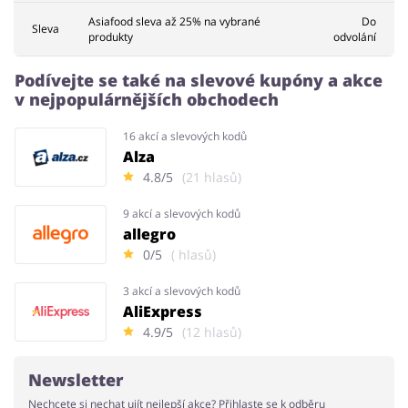
Asiafood sleva až 25% na vybrané
Do
Sleva
produkty
odvolání
Podívejte se také na slevové kupóny a akce
v nejpopulárnějších obchodech
16 akcí a slevových kodů
Alza
4.8/5
(21 hlasů)
9 akcí a slevových kodů
allegro
0/5
( hlasů)
3 akcí a slevových kodů
AliExpress
4.9/5
(12 hlasů)
Newsletter
Nechcete si nechat ujít nejlepší akce? Přihlaste se k odběru