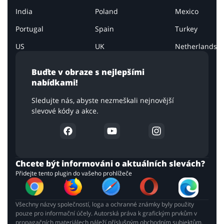
India
Poland
Mexico
Portugal
Spain
Turkey
US
UK
Netherlands
Buďte v obraze s nejlepšími
nabídkami!
Sledujte nás, abyste nezmeškali nejnovější
slevové kódy a akce.
Chcete být informováni o aktuálních slevách?
Přidejte tento plugin do vašeho prohlížeče
Všechny názvy společností, loga a ochranné známky byly použity
pouze pro informační účely. Autorská práva k grafickým prvkům v
propagačních materiálech náleží příslušným obchodním subjektům.