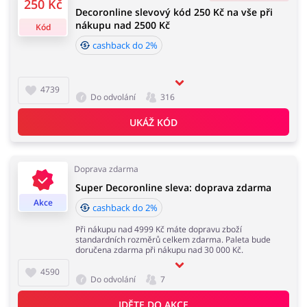
250 Kč
Decoronline slevový kód 250 Kč na vše při
hodin od data podání objednávky. Nevztahuje se na
nákupu nad 2500 Kč
náklady na doručení a může být započítán z čisté
Kód
částky zakázky. Doporučujeme používání doplňku do
cashback do 2%
prohlížeče buykers.cz. Pamatujte, aby před nákupem
Knihy, filmy, hry a hudba
Erotika
vypnout AdBlock a nepoužívat jiné stránky a rozšíření
do prohlížeče, které nabízí slevové kódy a cashback.
4739
Do odvolání
316
UKÁŽ KÓD
Doba akceptace cashbacku:
Finance a pojištění
Počítače foto a elektronika
Průměrná doba akceptace Cashback w Decoronline je
od 60 do 90 dní.
Doprava zdarma
Super Decoronline sleva: doprava zdarma
Auto
Oblečení, obuv a doplňky
Akce
cashback do 2%
Při nákupu nad 4999 Kč máte dopravu zboží
standardních rozměrů celkem zdarma. Paleta bude
doručena zdarma při nákupu nad 30 000 Kč.
4590
Dárky a gadgety
Sport a hobby
Do odvolání
7
JDĚTE DO AKCE