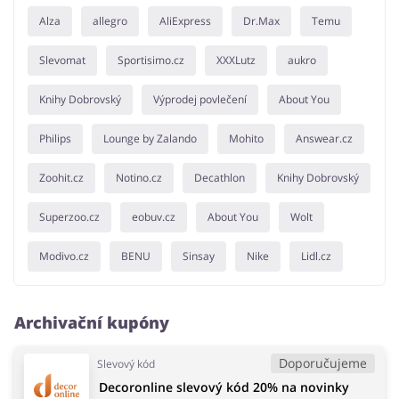
Alza
allegro
AliExpress
Dr.Max
Temu
Slevomat
Sportisimo.cz
XXXLutz
aukro
Knihy Dobrovský
Výprodej povlečení
About You
Philips
Lounge by Zalando
Mohito
Answear.cz
Zoohit.cz
Notino.cz
Decathlon
Knihy Dobrovský
Superzoo.cz
eobuv.cz
About You
Wolt
Modivo.cz
BENU
Sinsay
Nike
Lidl.cz
Archivační kupóny
Doporučujeme
Slevový kód
Decoronline slevový kód 20% na novinky