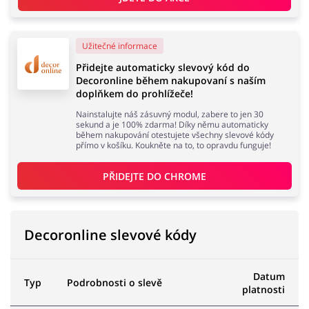
Domácnost a spotřebiče
Turistika a cestování
Užitečné informace
Přidejte automaticky slevový kód do
Decoronline během nakupovaní s naším
doplňkem do prohlížeče!
Služby
Zdraví a krása
Nainstalujte náš zásuvný modul, zabere to jen 30
sekund a je 100% zdarma! Díky němu automaticky
během nakupování otestujete všechny slevové kódy
přímo v košíku. Koukněte na to, to opravdu funguje!
PŘIDEJTE DO 
CHROME
Decoronline slevové kódy
Datum
Typ
Podrobnosti o slevě
platnosti