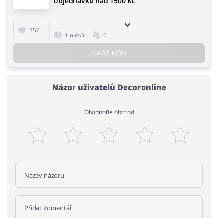
objednávku nad 1500 Kč
357
1 měsíc
0
UKÁŽ KÓD
Názor uživatelů Decoronline
Ohodnoťte obchod