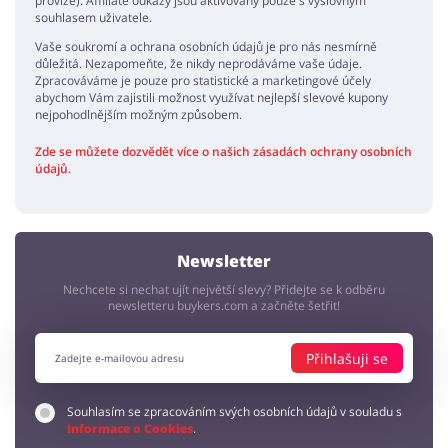
provize). Affiliate odkazy jsou aktivovány pouze s výslovným
souhlasem uživatele.
Vaše soukromí a ochrana osobních údajů je pro nás nesmírně
důležitá. Nezapomeňte, že nikdy neprodáváme vaše údaje.
Zpracováváme je pouze pro statistické a marketingové účely
abychom Vám zajistili možnost využívat nejlepší slevové kupony
nejpohodlnějším možným způsobem.
Zde se můžete dozvědět více o našich zásadách ochrany osobních
údajů.
Newsletter
Nechcete si nechat ujít největší slevy? Přidejte se k odběru
newsletteru buykers.com a začněte šetřit!
Přihlašuji se
Souhlasím se zpracováním svých osobních údajů v souladu s
Informace o Cookies
.