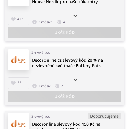
House Nordic pro naše zákazníky
412
2 měsíce
4
UKÁŽ KÓD
Slevový kód
DecorOnline.cz slevový kód 20 % na
nezlevněné květináče Pottery Pots
33
1 měsíc
2
UKÁŽ KÓD
Doporučujeme
Slevový kód
Decoronline slevový kód 150 Kč na