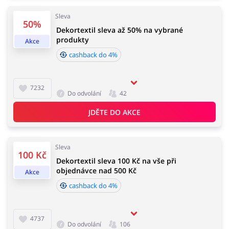
Sleva
50%
Dekortextil sleva až 50% na vybrané
Domácnost a spotřebiče
Turistika a cestování
produkty
Akce
cashback do 4%
Služby
Zdraví a krása
7232
Do odvolání
42
JDĚTE DO AKCE
Sleva
100 Kč
Dekortextil sleva 100 Kč na vše při
objednávce nad 500 Kč
Akce
cashback do 4%
4737
Do odvolání
106