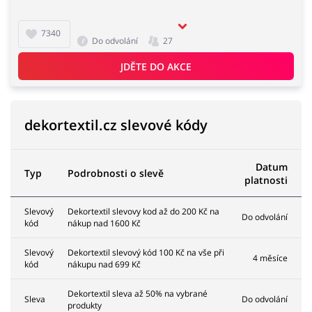
7340
Do odvolání
27
JDĚTE DO AKCE
dekortextil.cz slevové kódy
Datum
Typ
Podrobnosti o slevě
platnosti
Slevový
Dekortextil slevovy kod až do 200 Kč na
Do odvolání
kód
nákup nad 1600 Kč
Slevový
Dekortextil slevový kód 100 Kč na vše při
4 měsíce
kód
nákupu nad 699 Kč
Dekortextil sleva až 50% na vybrané
Sleva
Do odvolání
produkty