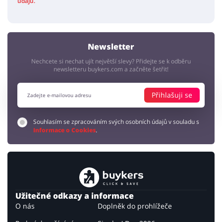
údajů.
Newsletter
Nechcete si nechat ujít největší slevy? Přidejte se k odběru
newsletteru buykers.com a začněte šetřit!
Přihlašuji se
Souhlasím se zpracováním svých osobních údajů v souladu s
Informace o Cookies
.
Užitečné odkazy a informace
O nás
Doplněk do prohlížeče