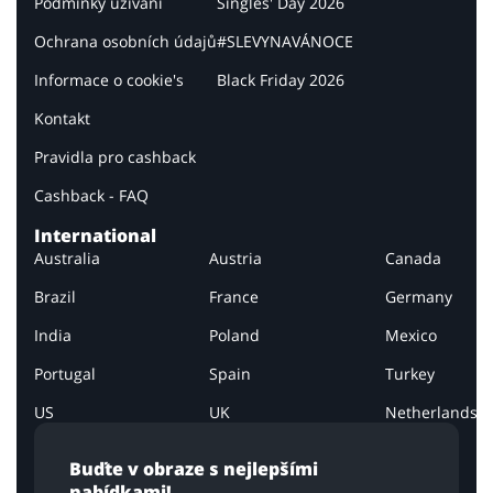
Podmínky užívání
Singles' Day 2026
Ochrana osobních údajů
#SLEVYNAVÁNOCE
Informace o cookie's
Black Friday 2026
Kontakt
Pravidla pro cashback
Cashback - FAQ
International
Australia
Austria
Canada
Brazil
France
Germany
India
Poland
Mexico
Portugal
Spain
Turkey
US
UK
Netherlands
Buďte v obraze s nejlepšími
nabídkami!