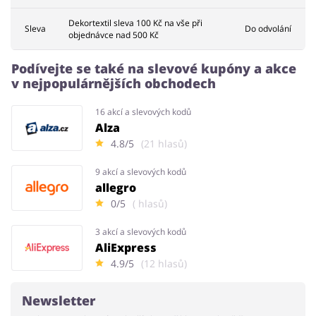
Dekortextil sleva 100 Kč na vše při
Sleva
Do odvolání
objednávce nad 500 Kč
Podívejte se také na slevové kupóny a akce
v nejpopulárnějších obchodech
16 akcí a slevových kodů
Alza
4.8/5
(21 hlasů)
9 akcí a slevových kodů
allegro
0/5
( hlasů)
3 akcí a slevových kodů
AliExpress
4.9/5
(12 hlasů)
Newsletter