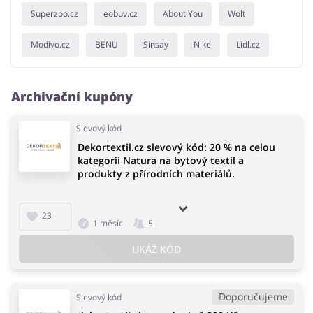
Superzoo.cz
eobuv.cz
About You
Wolt
Modivo.cz
BENU
Sinsay
Nike
Lidl.cz
Archivační kupóny
Slevový kód
Dekortextil.cz slevový kód: 20 % na celou
kategorii Natura na bytový textil a
produkty z přírodních materiálů.
23
1 měsíc
5
UKÁŽ KÓD
Doporučujeme
Slevový kód