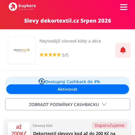
Slevy dekortextil.cz Srpen 2026
Kategorie
Nejnovější slevové kódy a akce
Top100
5/5
Obchody
Kancelářské potřeby
Chovatelské potřeby
Přihlásit se
Dostupný Cashback
do 4%
Aktivovat
Šperky a hodinky
Potraviny
Registrovat
ZOBRAZIT PODMÍNKY CASHBACKU
Důležité informace:
Doporučujeme
až
Slevový kód
Cashback se objeví na vašem účtu od 2 hodin do 72
Pro děti
Dům, interiér a zahrada
200Kč
Dekortextil slevovy kod až do 200 Kč na
hodin od data podání objednávky. Nevztahuje se na