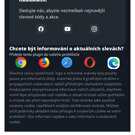
Sledujte nás, abyste nezmeškali nejnovější
slevové kódy a akce.
Chcete být informováni o aktuálních slevách?
Přidejte tento plugin do vašeho prohlížeče
Všechny názvy společností, loga a ochranné známky byly použity
pouze pro informační účely. Autorská práva k grafickým prvkům v
propagačních materiálech náleží příslušným obchodním subjektům.
Analyzujeme anonymizované informace našich uživatelů, abychom
mohli lépe přizpůsobit naši nabídku a obsah stránek vašim potřebám
a chránit vás před nepoctivými hráči. Tato stránka také používá
soubory cookie, například k analýze návštěvnosti stránek. Můžete
určit podmínky ukládání nebo přístupu k souborům cookie ve svém
prohlížeči. Více informací najdete v sekci Informace o souborech
cookie.