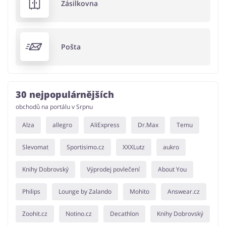
Zásilkovna
Pošta
30 nejpopulárnějších
obchodů na portálu v Srpnu
Alza
allegro
AliExpress
Dr.Max
Temu
Slevomat
Sportisimo.cz
XXXLutz
aukro
Knihy Dobrovský
Výprodej povlečení
About You
Philips
Lounge by Zalando
Mohito
Answear.cz
Zoohit.cz
Notino.cz
Decathlon
Knihy Dobrovský