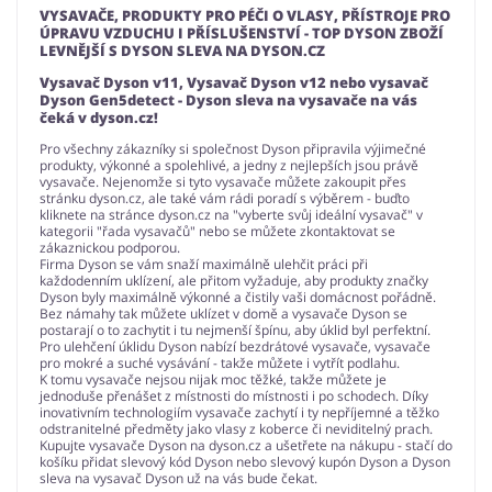
VYSAVAČE, PRODUKTY PRO PÉČI O VLASY, PŘÍSTROJE PRO
ÚPRAVU VZDUCHU I PŘÍSLUŠENSTVÍ - TOP DYSON ZBOŽÍ
LEVNĚJŠÍ S DYSON SLEVA NA DYSON.CZ
Vysavač Dyson v11, Vysavač Dyson v12 nebo vysavač
Dyson Gen5detect - Dyson sleva na vysavače na vás
čeká v dyson.cz!
Pro všechny zákazníky si společnost Dyson připravila výjimečné
produkty, výkonné a spolehlivé, a jedny z nejlepších jsou právě
vysavače. Nejenomže si tyto vysavače můžete zakoupit přes
stránku dyson.cz, ale také vám rádi poradí s výběrem - buďto
kliknete na stránce dyson.cz na "vyberte svůj ideální vysavač" v
kategorii "řada vysavačů" nebo se můžete zkontaktovat se
zákaznickou podporou.
Firma Dyson se vám snaží maximálně ulehčit práci při
každodenním uklízení, ale přitom vyžaduje, aby produkty značky
Dyson byly maximálně výkonné a čistily vaši domácnost pořádně.
Bez námahy tak můžete uklízet v domě a vysavače Dyson se
postarají o to zachytit i tu nejmenší špínu, aby úklid byl perfektní.
Pro ulehčení úklidu Dyson nabízí bezdrátové vysavače, vysavače
pro mokré a suché vysávání - takže můžete i vytřít podlahu.
K tomu vysavače nejsou nijak moc těžké, takže můžete je
jednoduše přenášet z místnosti do místnosti i po schodech. Díky
inovativním technologiím vysavače zachytí i ty nepříjemné a těžko
odstranitelné předměty jako vlasy z koberce či neviditelný prach.
Kupujte vysavače Dyson na dyson.cz a ušetřete na nákupu - stačí do
košíku přidat slevový kód Dyson nebo slevový kupón Dyson a Dyson
sleva na vysavač Dyson už na vás bude čekat.