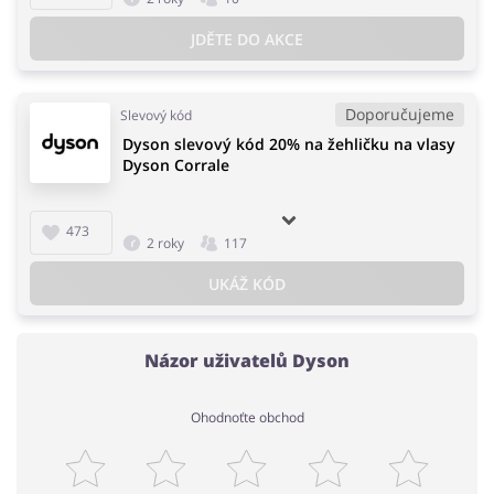
JDĚTE DO AKCE
Doporučujeme
Slevový kód
Dyson slevový kód 20% na žehličku na vlasy
Dyson Corrale
473
2 roky
117
UKÁŽ KÓD
Názor uživatelů Dyson
Ohodnoťte obchod