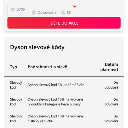
5705
Do odvolání
53
JDĚTE DO AKCE
Dyson slevové kódy
Datum
Typ
Podrobnosti o slevě
platnosti
Slevový
Do
Dyson slevový kód 5% na téměř vše
kód
odvolání
Slevový
Dyson slevový kód 10% na vybrané
Do
kód
produkty z kategorie Péče o vlasy
odvolání
Slevový
Dyson slevový kód 10% na vybrané
Do
kód
čističky vzduchu
odvolání