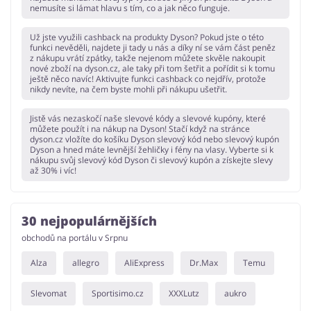
nemusíte si lámat hlavu s tím, co a jak něco funguje.
Už jste využili cashback na produkty Dyson? Pokud jste o této
funkci nevěděli, najdete ji tady u nás a díky ní se vám část peněz
z nákupu vrátí zpátky, takže nejenom můžete skvěle nakoupit
nové zboží na dyson.cz, ale taky při tom šetřit a pořídit si k tomu
ještě něco navíc! Aktivujte funkci cashback co nejdřív, protože
nikdy nevíte, na čem byste mohli při nákupu ušetřit.
Jistě vás nezaskočí naše slevové kódy a slevové kupóny, které
můžete použít i na nákup na Dyson! Stačí když na stránce
dyson.cz vložíte do košíku Dyson slevový kód nebo slevový kupón
Dyson a hned máte levnější žehličky i fény na vlasy. Vyberte si k
nákupu svůj slevový kód Dyson či slevový kupón a získejte slevy
až 30% i víc!
30 nejpopulárnějších
obchodů na portálu v Srpnu
Alza
allegro
AliExpress
Dr.Max
Temu
Slevomat
Sportisimo.cz
XXXLutz
aukro