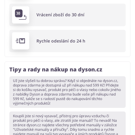
Vrácení zboží do 30 dní
Rychle odeslání do 24 h
Tipy a rady na nákup na dyson.cz
Už jste slyšeli tu dobrou správu? Když si objednáte na dyson.cz,
doprava zdarma je dostupná už při nákupu nad 599 Kč! Přidejte
si do košíku vysavač, produkt pro péči o vlasy nebo cokoliv jiného
z nabídky Dyson a doprava zdarma bude vaše při nákupu nad
599 Kč, takže se s radostí pustě do nakupování těchto
výjimečných produktů!
Koupili jste si nový vysavač, přístroj pro úpravu vzduchu či
produkt pro péči o vlasy, ale ztratili jste manuál? To nevadí! Na
stránce dyson.cz najdete všechny potřebné manuály v záložce
"Uživatelské manuály a příručky". Díky tomu snadno a rychle
najdete manuál na svůj typ vysavače a jiných produktů Dyson a