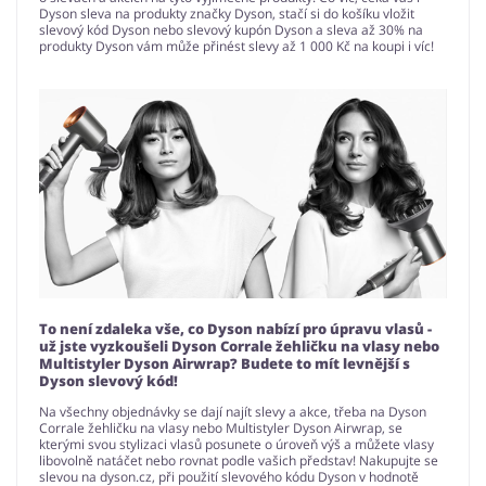
Dyson sleva na produkty značky Dyson, stačí si do košíku vložit
slevový kód Dyson nebo slevový kupón Dyson a sleva až 30% na
produkty Dyson vám může přinést slevy až 1 000 Kč na koupi i víc!
To není zdaleka vše, co Dyson nabízí pro úpravu vlasů -
už jste vyzkoušeli Dyson Corrale žehličku na vlasy nebo
Multistyler Dyson Airwrap? Budete to mít levnější s
Dyson slevový kód!
Na všechny objednávky se dají najít slevy a akce, třeba na Dyson
Corrale žehličku na vlasy nebo Multistyler Dyson Airwrap, se
kterými svou stylizaci vlasů posunete o úroveň výš a můžete vlasy
libovolně natáčet nebo rovnat podle vašich představ! Nakupujte se
slevou na dyson.cz, při použití slevového kódu Dyson v hodnotě