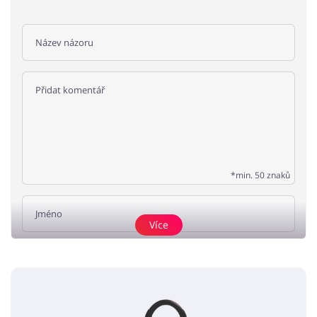
*min. 50 znaků
Více
Přidat názor
Žádné elementy nejsou