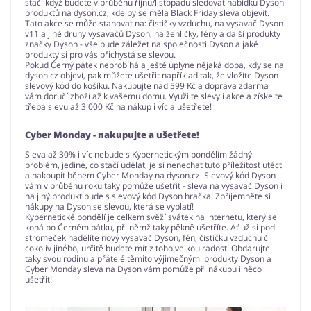
stačí když budete v průběhu říjnu/listopadu sledovat nabídku Dyson
produktů na dyson.cz, kde by se měla Black Friday sleva objevit.
Tato akce se může stahovat na: čističky vzduchu, na vysavač Dyson
v11 a jiné druhy vysavačů Dyson, na žehličky, fény a další produkty
značky Dyson - vše bude záležet na společnosti Dyson a jaké
produkty si pro vás přichystá se slevou.
Pokud Černý pátek neprobíhá a ještě uplyne nějaká doba, kdy se na
dyson.cz objeví, pak můžete ušetřit například tak, že vložíte Dyson
slevový kód do košíku. Nakupujte nad 599 Kč a doprava zdarma
vám doručí zboží až k vašemu domu. Využijte slevy i akce a získejte
třeba slevu až 3 000 Kč na nákup i víc a ušetřete!
Cyber Monday - nakupujte a ušetřete!
Sleva až 30% i víc nebude s Kybernetickým pondělím žádný
problém, jediné, co stačí udělat, je si nenechat tuto příležitost utéct
a nakoupit během Cyber Monday na dyson.cz. Slevový kód Dyson
vám v průběhu roku taky pomůže ušetřit - sleva na vysavač Dyson i
na jiný produkt bude s slevový kód Dyson hračka! Zpříjemněte si
nákupy na Dyson se slevou, která se vyplatí!
Kybernetické pondělí je celkem svěží svátek na internetu, který se
koná po Černém pátku, při němž taky pěkně ušetříte. Ať už si pod
stromeček nadělíte nový vysavač Dyson, fén, čističku vzduchu či
cokoliv jiného, určitě budete mít z toho velkou radost! Obdarujte
taky svou rodinu a přátelé těmito výjimečnými produkty Dyson a
Cyber Monday sleva na Dyson vám pomůže při nákupu i něco
ušetřit!