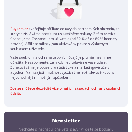
Buykers.cz
zveřejňuje affiliate odkazy do partnerských obchodů, ze
kterých získáváme provizi za uskutečněné nákupy. Z této provize
financujeme Cashback pro uživatele (od 50 % až do 80 % hodnoty
provize). Affiliate odkazy jsou aktivovány pouze s výslovným
souhlasem uživatele.
Vaše soukromí a ochrana osobních údajů je pro nás nesmírně
důležitá. Nezapomeňte, že nikdy neprodáváme vaše údaje.
Zpracováváme je pouze pro statistické a marketingové účely
abychom Vám zajistili možnost využívat nejlepší slevové kupony
nejpohodlnějším možným způsobem.
Zde se můžete dozvědět více o našich zásadách ochrany osobních
údajů.
Newsletter
Nechcete si nechat ujít největší slevy? Přidejte se k odběru