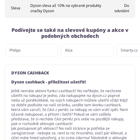
Dyson sleva až 10% na vybrané produkty
Do
Sleva
značky Dyson
odvolání
Podívejte se také na slevové kupóny a akce v
podobných obchodech
Philips
Alza
Smarty.cz
DYSON CASHBACK
Dyson cashback - příležitost ušetřit!
Ještě nemáte aktivní funkci cashback? No neříkejte, že nechcete
ušetřit na nákupu! Je jedno, zda nakupujete na dyson.cz poprvé
nebo už poněkolikáté, na svých nákupech můžete ušetřit vždy! Když
se dobře podíváte na naší stránku, uvidíte tam ikonku cashback,
která vám zaručí, že část z peněz za nákupy se vám vrátí zpět. Není
úžasné nakupovat, a přitom i šetřit? Pokud se vám zalíbila
představa, že si necháte část peněz pro sebe na pozdější nákupy,
pak si rozhodně aktivujte cashback!
Jak postupovat při aktivaci? Na naší stránce je potřeba se
zaregistrovat - nebojte se, není to nic hrozného, stačí pár kliknutí, a
účet máte hned vytvořený, a to zcela zdarma! Následně si aktivujte