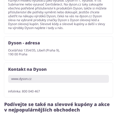
různých modelů vysavačů jako vysavač Dyson v11, vysavač V15s
Submarine nebo vysavač Gen5detect. Na dyson.cz taky zakoupíte
všechno potřebné příslušenství k produktům Dyson, takže si můžete
příslušenství dle potřeby vyměnit nebo dokoupit. Jestliže chcete
ušetřit na nákupu výrobků Dyson, čeká na vás na dyson.cz Dyson
sleva na vybrané produkty značky Dyson s Dyson slevový kód a
Dyson slevový kupón. Slevové kódy a slevové kupóny a další v slevy
na výrobky Dyson najdete i tady u nás.
Dyson - adresa
Ocelářská 1354/35, Libeň (Praha 9),
190 00 Praha
Kontakt na Dyson
www.dyson.cz
infolinka: 800 040 467
Podívejte se také na slevové kupóny a akce
v nejpopulárnějších obchodech