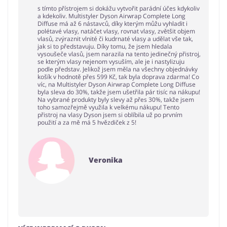
s tímto přístrojem si dokážu vytvořit parádní účes kdykoliv
a kdekoliv. Multistyler Dyson Airwrap Complete Long
Diffuse má až 6 nástavců, díky kterým můžu vyhladit i
polétavé vlasy, natáčet vlasy, rovnat vlasy, zvětšit objem
vlasů, zvýraznit vlnité či kudrnaté vlasy a udělat vše tak,
jak si to představuju. Díky tomu, že jsem hledala
vysoušeče vlasů, jsem narazila na tento jedinečný přistroj,
se kterým vlasy nejenom vysuším, ale je i nastylizuju
podle představ. Jelikož jsem měla na všechny objednávky
košík v hodnotě přes 599 Kč, tak byla doprava zdarma! Co
víc, na Multistyler Dyson Airwrap Complete Long Diffuse
byla sleva do 30%, takže jsem ušetřila pár tisíc na nákupu!
Na vybrané produkty byly slevy až přes 30%, takže jsem
toho samozřejmě využila k velkému nákupu! Tento
přistroj na vlasy Dyson jsem si oblíbila už po prvním
použití a za mě má 5 hvězdiček z 5!
Veronika