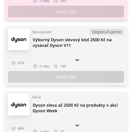
2 roky
189
UKÁŽ KÓD
Doporučujeme
Slevový kód
Výborný Dyson slevový kód 2500 Kč na
vysavač Dyson V11
478
2 roky
149
UKÁŽ KÓD
Sleva
Dyson sleva až 2500 Kč na produkty v akci
Dyson Week
464
2 roky
10