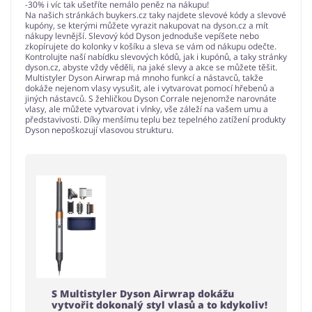
-30% i víc tak ušetříte nemálo peněz na nákupu!
Na našich stránkách buykers.cz taky najdete slevové kódy a slevové
kupóny, se kterými můžete vyrazit nakupovat na dyson.cz a mít
nákupy levnější. Slevový kód Dyson jednoduše vepíšete nebo
zkopírujete do kolonky v košíku a sleva se vám od nákupu odečte.
Kontrolujte naší nabídku slevových kódů, jak i kupónů, a taky stránky
dyson.cz, abyste vždy věděli, na jaké slevy a akce se můžete těšit.
Multistyler Dyson Airwrap má mnoho funkcí a nástavců, takže
dokáže nejenom vlasy vysušit, ale i vytvarovat pomocí hřebenů a
jiných nástavců. S žehličkou Dyson Corrale nejenomže narovnáte
vlasy, ale můžete vytvarovat i vlnky, vše záleží na vašem umu a
představivosti. Díky menšímu teplu bez tepelného zatížení produkty
Dyson nepoškozují vlasovou strukturu.
S Multistyler Dyson Airwrap dokážu
vytvořit dokonalý styl vlasů a to kdykoliv!