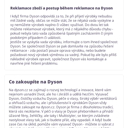
Reklamace zboží a postup během reklamace na Dyson
I když firma Dyson odpovídá za to, že při přijetí výrobky nebudou
mít žádné vady, občas se může stát, že se nějaká vada vyskytne a
vy nemůžete výrobek naplno či vůbec využívat. Do dvou let tak
můžete reklamovat výrobek, který má z nějakého důvodu chybu -
pokud nebyla tato vada způsobená špatným zacházením či jiným
podobným případem či události.
Jestliže se vyskytla vada výrobku, informujte o tom ihned společnost
Dyson. Se společností Dyson se pak domluvíte na způsobu řešení
reklamace - zda postačí pouze oprava výrobku, nebo budete
požadovat nový výrobek výměnou za vadný. Pokud by ale bylo příliš
nákladné výrobek opravit, společnost Dyson vás kontaktuje a
navrhne jiné řešení problému.
Co zakoupíte na Dyson
Na dyson.cz se zajímají o rozvoj technologií a inovace, které vám
nejenom usnadní život, ale ho i zkrášlí a udělá hezčím. Vysavač
Dyson, čističky vzduchu Dyson, péče o vlasy, široký výběr ventilátorů
a ohřívačů vzduchu, ale i příslušenství k výrobkům Dyson vždy
můžete zakoupit na dyson.cz. Dyson je firma z dlouholetou tradicí,
která vás nezklame. V péči o vlasy je Dyson přeborníkem a přináší
úžasné fény, žehličky, ale taky i Multistyler, se kterým zvládnete
nastylovat vlasy tak, jak si budete přát, aby vypadali. A když bude
zase čas na úklid, pomůže vám vysavač Dyson - můžete si vybrat z