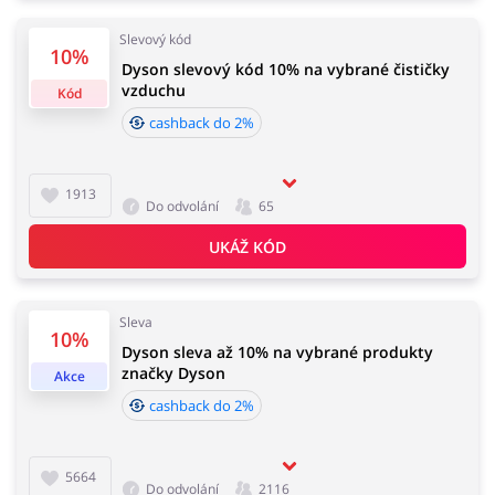
Slevový kód
10%
Domácnost a spotřebiče
Turistika a cestování
Dyson slevový kód 10% na vybrané čističky
vzduchu
Kód
cashback do 2%
Služby
Zdraví a krása
1913
Do odvolání
65
UKÁŽ KÓD
Sleva
10%
Dyson sleva až 10% na vybrané produkty
značky Dyson
Akce
cashback do 2%
5664
Do odvolání
2116