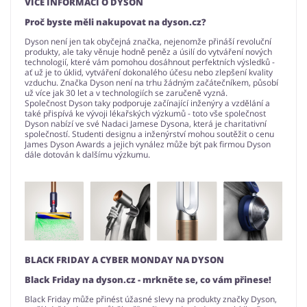
VÍCE INFORMACÍ O DYSON
Proč byste měli nakupovat na dyson.cz?
Dyson není jen tak obyčejná značka, nejenomže přináší revoluční
produkty, ale taky věnuje hodně peněz a úsilí do vytváření nových
technologií, které vám pomohou dosáhnout perfektních výsledků -
ať už je to úklid, vytváření dokonalého účesu nebo zlepšení kvality
vzduchu. Značka Dyson není na trhu žádným začátečníkem, působí
už více jak 30 let a v technologiích se zaručeně vyzná.
Společnost Dyson taky podporuje začínající inženýry a vzdělání a
také přispívá ke vývoji lékařských výzkumů - toto vše společnost
Dyson nabízí ve své Nadaci Jamese Dysona, která je charitativní
společností. Studenti designu a inženýrství mohou soutěžit o cenu
James Dyson Awards a jejich vynález může být pak firmou Dyson
dále dotován k dalšímu výzkumu.
BLACK FRIDAY A CYBER MONDAY NA DYSON
Black Friday na dyson.cz - mrkněte se, co vám přinese!
Black Friday může přinést úžasné slevy na produkty značky Dyson,