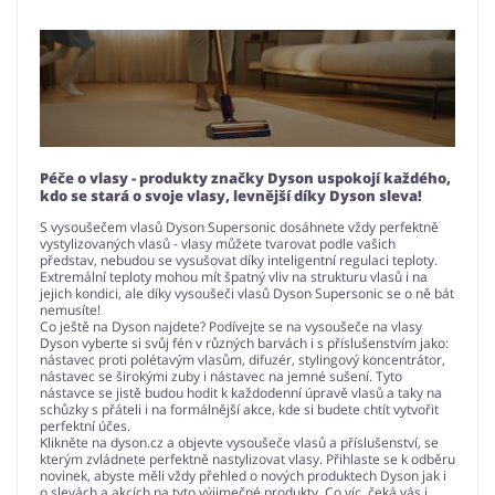
Péče o vlasy - produkty značky Dyson uspokojí každého,
kdo se stará o svoje vlasy, levnější díky Dyson sleva!
S vysoušečem vlasů Dyson Supersonic dosáhnete vždy perfektně
vystylizovaných vlasů - vlasy můžete tvarovat podle vašich
představ, nebudou se vysušovat díky inteligentní regulaci teploty.
Extremální teploty mohou mít špatný vliv na strukturu vlasů i na
jejich kondici, ale díky vysoušeči vlasů Dyson Supersonic se o ně bát
nemusíte!
Co ještě na Dyson najdete? Podívejte se na vysoušeče na vlasy
Dyson vyberte si svůj fén v různých barvách i s příslušenstvím jako:
nástavec proti polétavým vlasům, difuzér, stylingový koncentrátor,
nástavec se širokými zuby i nástavec na jemné sušení. Tyto
nástavce se jistě budou hodit k každodenní úpravě vlasů a taky na
schůzky s přáteli i na formálnější akce, kde si budete chtít vytvořit
perfektní účes.
Klikněte na dyson.cz a objevte vysoušeče vlasů a příslušenství, se
kterým zvládnete perfektně nastylizovat vlasy. Přihlaste se k odběru
novinek, abyste měli vždy přehled o nových produktech Dyson jak i
o slevách a akcích na tyto výjimečné produkty. Co víc, čeká vás i