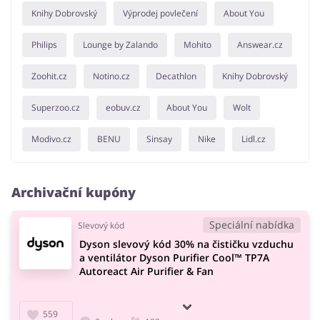
Knihy Dobrovský
Výprodej povlečení
About You
Philips
Lounge by Zalando
Mohito
Answear.cz
Zoohit.cz
Notino.cz
Decathlon
Knihy Dobrovský
Superzoo.cz
eobuv.cz
About You
Wolt
Modivo.cz
BENU
Sinsay
Nike
Lidl.cz
Archivační kupóny
Speciální nabídka
Slevový kód
Dyson slevový kód 30% na čističku vzduchu
a ventilátor Dyson Purifier Cool™ TP7A
Autoreact Air Purifier & Fan
559