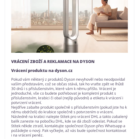
VRÁCENÍ ZBOŽÍ A REKLAMACE NA DYSON
Vrácení produktu na dyson.cz
Pokud vám některý z produktů Dyson nevyhověl nebo neodpovídal
vaším představám, což se občas stává, tak ho vraťte zpět ve lhůtě
30 dnů i s příslušenstvím, které vám k němu přišlo. Vrácení je
jednoduché, vše co budete potřebovat je kompletní produkt s
příslušenstvím, krabici či obal (nejlíp původní) a etiketu k vrácení i
potvrzení vrácení.
Nejdříve zabalte produkt společně s příslušenstvím (pokud jste ho k
němu obdrželi) do krabice společně s potvrzením o vrácení.
Následně na krabici nalepte štítek pro vrácení DHL a takto zabalený
balík zaneste na pobočku DHL, kde se dá zboží odeslat. Pokud se
štítek někde ztratil, kontaktujte společnost Dyson přes Whatsapp a
požádejte o nový. Pak vyčkejte, až vás bude společnost kontaktovat
i na vrácení peněz.