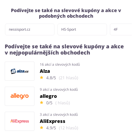
Podívejte se také na slevové kupóny a akce v
podobných obchodech
nessisport.cz
HS-Sport
4F
Podívejte se také na slevové kupóny a akce
v nejpopulárnějších obchodech
16 akcí a slevových kodů
Alza
4.8/5
(21 hlasů)
9 akcí a slevových kodů
allegro
0/5
( hlasů)
3 akcí a slevových kodů
AliExpress
4.9/5
(12 hlasů)