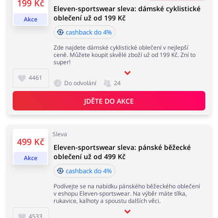
199 Kč
Eleven-sportswear sleva: dámské cyklistické
hodin od data podání objednávky. Nevztahuje se na
oblečení už od 199 Kč
náklady na doručení a může být započítán z čisté
Akce
částky zakázky. Doporučujeme používání doplňku do
cashback do 4%
prohlížeče buykers.cz. Pamatujte, aby před nákupem
Knihy, filmy, hry a hudba
Erotika
vypnout AdBlock a nepoužívat jiné stránky a rozšíření
Zde najdete dámské cyklistické oblečení v nejlepší
do prohlížeče, které nabízí slevové kódy a cashback.
ceně. Můžete koupit skvělé zboží už od 199 Kč. Zní to
super!
4461
Do odvolání
24
Doba akceptace cashbacku:
Finance a pojištění
Počítače foto a elektronika
Průměrná doba akceptace Cashback w Eleven-
JDĚTE DO AKCE
sportswear je od 60 do 90 dní.
Sleva
499 Kč
Auto
Oblečení, obuv a doplňky
Eleven-sportswear sleva: pánské běžecké
oblečení už od 499 Kč
Akce
cashback do 4%
Podívejte se na nabídku pánského běžeckého oblečení
v eshopu Eleven-sportswear. Na výběr máte tílka,
Dárky a gadgety
Sport a hobby
rukavice, kalhoty a spoustu dalších věci.
4533