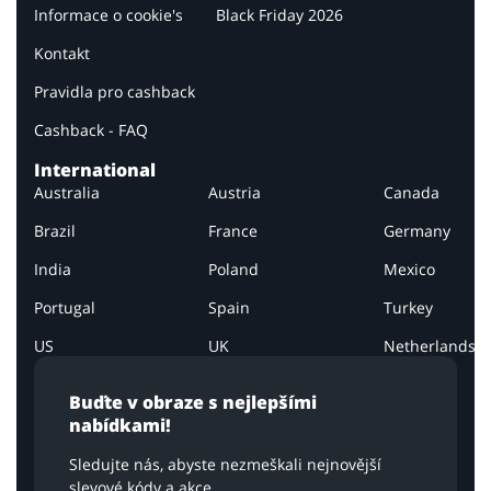
Informace o cookie's
Black Friday 2026
Kontakt
Pravidla pro cashback
Cashback - FAQ
International
Australia
Austria
Canada
Brazil
France
Germany
India
Poland
Mexico
Portugal
Spain
Turkey
US
UK
Netherlands
Buďte v obraze s nejlepšími
nabídkami!
Sledujte nás, abyste nezmeškali nejnovější
slevové kódy a akce.