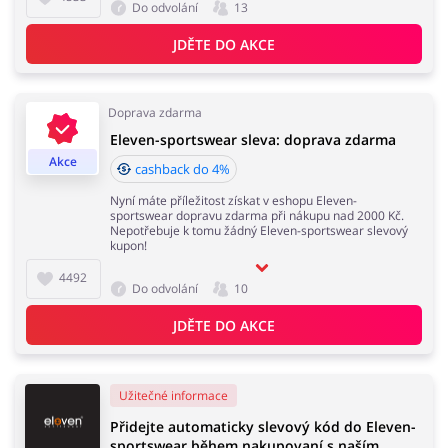
Do odvolání
13
JDĚTE DO AKCE
Domácnost a spotřebiče
Turistika a cestování
Doprava zdarma
Eleven-sportswear sleva: doprava zdarma
Akce
Služby
Zdraví a krása
cashback do 4%
Nyní máte příležitost získat v eshopu Eleven-
sportswear dopravu zdarma při nákupu nad 2000 Kč.
Nepotřebuje k tomu žádný Eleven-sportswear slevový
kupon!
4492
Do odvolání
10
JDĚTE DO AKCE
Užitečné informace
Přidejte automaticky slevový kód do Eleven-
sportswear během nakupovaní s naším