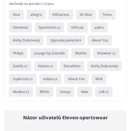
obchodů na portálu v Srpnu
Alza
allegro
AliExpress
Dr.Max
Temu
Slevomat
Sportisimo.cz
XXXLutz
aukro
Knihy Dobrovský
Výprodej povlečení
About You
Philips
Lounge by Zalando
Mohito
Answear.cz
Zoohit.cz
Notino.cz
Decathlon
Knihy Dobrovský
Superzoo.cz
eobuv.cz
About You
Wolt
Modivo.cz
BENU
Sinsay
Nike
Lidl.cz
Názor uživatelů Eleven-sportswear