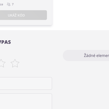
íce
7
UKÁŽ KÓD
EVPAS
Žádné elemen