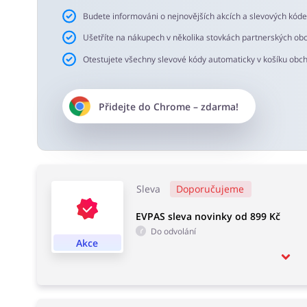
Budete informováni o nejnovějších akcích a slevových kód
Ušetříte na nákupech v několika stovkách partnerských ob
Otestujete všechny slevové kódy automaticky v košíku obc
Přidejte do
Chrome
– zdarma!
Sleva
Doporučujeme
EVPAS sleva novinky od 899 Kč
Do odvolání
Akce