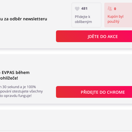
481
0
Kupón byl
Přidejte k
u za odběr newsletteru
použítý
oblíbeným
JDĚTE DO AKCE
do EVPAS během
ohlížeče!
en 30 sekund a je 100%
ování otestujete všechny
PŘIDEJTE DO 
CHROME
 to opravdu funguje!