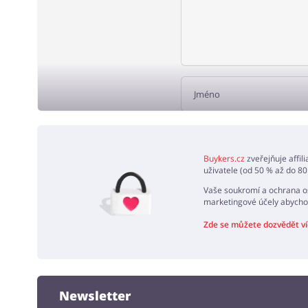
PŘID
Buykers.cz
zveřejňuje affil
uživatele (od 50 % až do 80
Vaše soukromí a ochrana os
marketingové účely abycho
Zde se můžete dozvědět ví
Newsletter