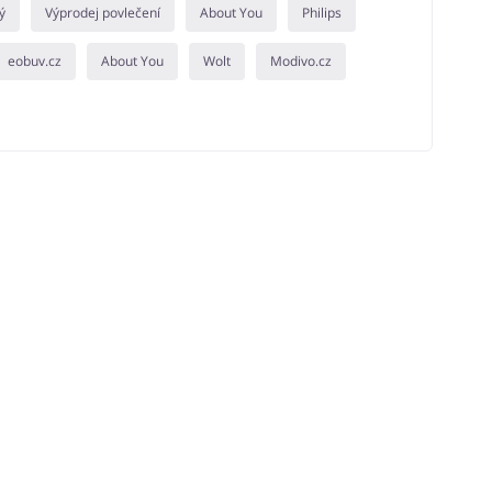
ý
Výprodej povlečení
About You
Philips
eobuv.cz
About You
Wolt
Modivo.cz