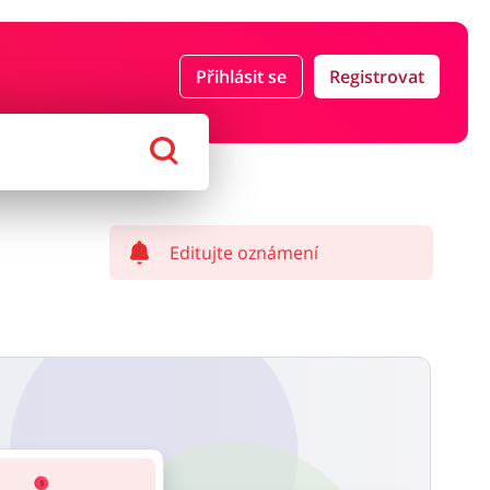
Přihlásit se
Registrovat
ce a pojištění
Počítače foto a elektronika
ort a hobby
Domácnost a spotřebiče
Editujte oznámení