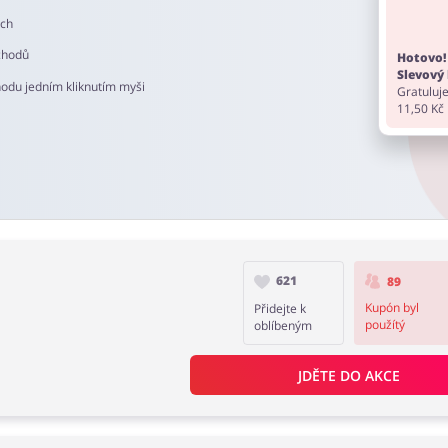
ech
chodů
Hotovo!
Slevový 
hodu jedním kliknutím myši
Gratuluje
11,50 Kč
621
89
Kupón byl
Přidejte k
použítý
oblíbeným
JDĚTE DO AKCE