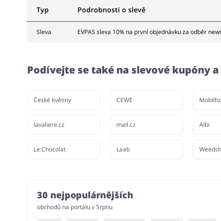
Typ
Podrobnosti o slevě
Sleva
EVPAS sleva 10% na první objednávku za odběr news
Podívejte se také na slevové kupóny 
České květiny
CEWE
Mobilfo
lavaliere.cz
mall.cz
Albi
Le Chocolat
Laab
Weedsh
30 nejpopulárnějších
obchodů na portálu v Srpnu