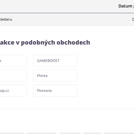
Datum p
letteru
D
a akce v podobných obchodech
x
GAMEBOOST
Florea
op.cz
Floreana