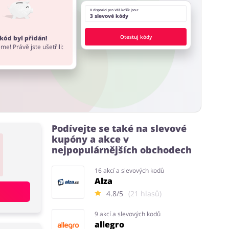
K dispozici pro Váš košík jsou:
3 slevové kódy
Otestuj kódy
kód byl přidán!
me! Právě jste ušetřili:
Podívejte se také na slevové
kupóny a akce v
nejpopulárnějších obchodech
16 akcí a slevových kodů
Alza
4.8/5
(21 hlasů)
9 akcí a slevových kodů
allegro