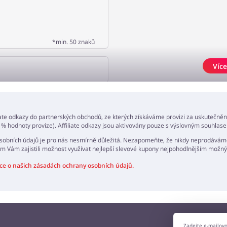
*min. 50 znaků
Více
AT NÁZOR
iate odkazy do partnerských obchodů, ze kterých získáváme provizi za uskutečně
 % hodnoty provize). Affiliate odkazy jsou aktivovány pouze s výslovným souhlase
obních údajů je pro nás nesmírně důležitá. Nezapomeňte, že nikdy neprodáváme
m Vám zajistili možnost využívat nejlepší slevové kupony nejpohodlnějším mož
ce o našich zásadách ochrany osobních údajů.