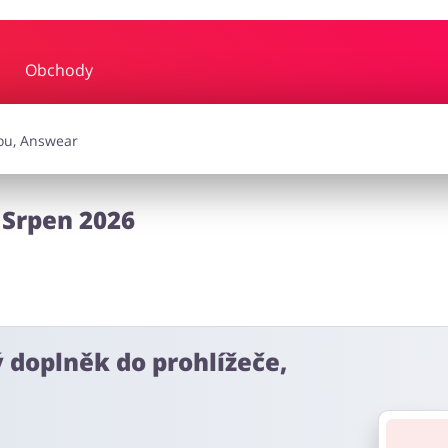
Obchody
y a hudba
Erotika
Finan
a doplňky
Dárky a gadgety
Sp
 Srpen 2026
Zdraví a krása
ý doplněk do prohlížeče,