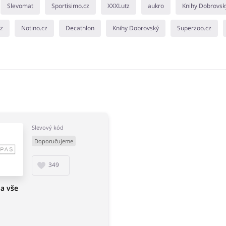
Slevomat
Sportisimo.cz
XXXLutz
aukro
Knihy Dobrovsk
cz
Notino.cz
Decathlon
Knihy Dobrovský
Superzoo.cz
Slevový kód
Doporučujeme
349
a vše