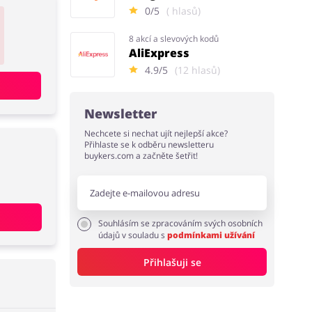
0/5
( hlasů)
8 akcí a slevových kodů
AliExpress
4.9/5
(12 hlasů)
Newsletter
Nechcete si nechat ujít nejlepší akce?
Přihlaste se k odběru newsletteru
buykers.com a začněte šetřit!
Souhlásím se zpracováním svých osobních
údajů v souladu s
podmínkami užívání
Přihlašuji se