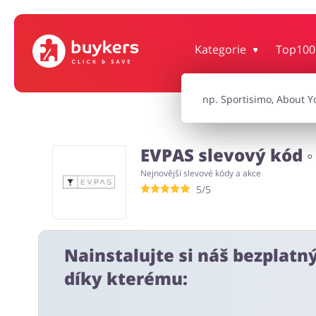
Kategorie
Top100
Dům, interiér a zahrada
Knihy, filmy, hr
Auto
Oblečení, obuv 
EVPAS slevový kód ◦
Nejnovější slevové kódy a akce
Turistika a cestování
Služby
5/5
Nainstalujte si náš bezplatn
díky kterému: