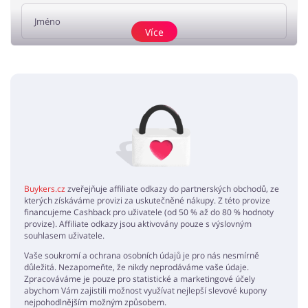
Více
Přidat názor
Žádné elementy nejsou
Buykers.cz
zveřejňuje affiliate odkazy do partnerských obchodů, ze
kterých získáváme provizi za uskutečněné nákupy. Z této provize
financujeme Cashback pro uživatele (od 50 % až do 80 % hodnoty
provize). Affiliate odkazy jsou aktivovány pouze s výslovným
souhlasem uživatele.
Vaše soukromí a ochrana osobních údajů je pro nás nesmírně
důležitá. Nezapomeňte, že nikdy neprodáváme vaše údaje.
Zpracováváme je pouze pro statistické a marketingové účely
abychom Vám zajistili možnost využívat nejlepší slevové kupony
nejpohodlnějším možným způsobem.