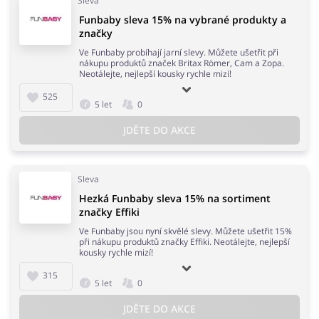
Sleva
Funbaby sleva 15% na vybrané produkty a
značky
Ve Funbaby probíhají jarní slevy. Můžete ušetřit při
nákupu produktů značek Britax Römer, Cam a Zopa.
Neotálejte, nejlepší kousky rychle mizí!
525
5 let
0
JDĚTE DO AKCE
Sleva
Hezká Funbaby sleva 15% na sortiment
značky Effiki
Ve Funbaby jsou nyní skvělé slevy. Můžete ušetřit 15%
při nákupu produktů značky Effiki. Neotálejte, nejlepší
kousky rychle mizí!
315
5 let
0
JDĚTE DO AKCE