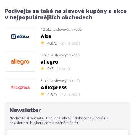
Podívejte se také na slevové kupóny a akce
v nejpopulárnějších obchodech
12 akcí a slevových kodů
Alza
4.8/5
(21 hlasů)
9 akcí a slevových kodů
allegro
0/5
( hlasů)
3 akcí a slevových kodů
AliExpress
4.9/5
(12 hlasů)
Newsletter
Nechcete si nechat ujít nejlepší akce? Přihlaste se k odběru
newsletteru buykers.com a začněte šetřit!