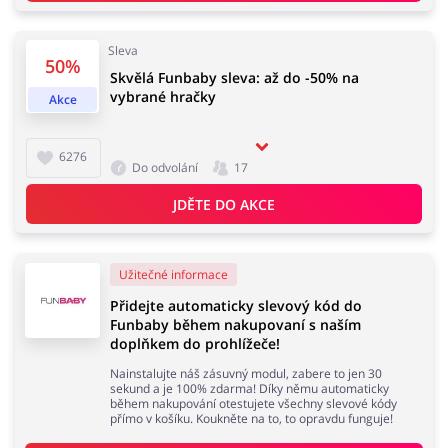
Sleva
50%
Skvělá Funbaby sleva: až do -50% na
Knihy, filmy, hry a hudba
Erotika
vybrané hračky
Akce
6276
Do odvolání
17
Finance a pojištění
Počítače foto a elektronika
JDĚTE DO AKCE
Užitečné informace
Auto
Oblečení, obuv a doplňky
Přidejte automaticky slevový kód do
Funbaby během nakupovaní s naším
doplňkem do prohlížeče!
Nainstalujte náš zásuvný modul, zabere to jen 30
sekund a je 100% zdarma! Díky němu automaticky
Dárky a gadgety
Sport a hobby
během nakupování otestujete všechny slevové kódy
přímo v košíku. Koukněte na to, to opravdu funguje!