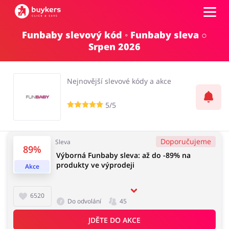
Funbaby slevový kód ◦ Funbaby sleva ○
Kategorie
Srpen 2026
Top100
Nejnovější slevové kódy a akce
Obchody
5/5
Kancelářské potřeby
Chovatelské potřeby
Přihlásit se
Doporučujeme
Sleva
89%
Výborná Funbaby sleva: až do -89% na
Šperky a hodinky
Potraviny
produkty ve výprodeji
Registrovat
Akce
6520
Do odvolání
45
Pro děti
Dům, interiér a zahrada
JDĚTE DO AKCE