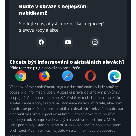
Buďte v obraze s nejlepšími
nabídkami!
Sledujte nás, abyste nezmeškali nejnovější
slevové kódy a akce.
Chcete být informováni o aktuálních slevách?
Přidejte tento plugin do vašeho prohlížeče
Všechny názvy společností, loga a ochranné známky byly použity
pouze pro informační účely. Autorská práva k grafickým prvkům v
propagačních materiálech náleží příslušným obchodním subjektům.
Analyzujeme anonymizované informace našich uživatelů, abychom
mohli lépe přizpůsobit naši nabídku a obsah stránek vašim potřebám
a chránit vás před nepoctivými hráči. Tato stránka také používá
soubory cookie, například k analýze návštěvnosti stránek. Můžete
určit podmínky ukládání nebo přístupu k souborům cookie ve svém
prohlížeči. Více informací najdete v sekci Informace o souborech
cookie.