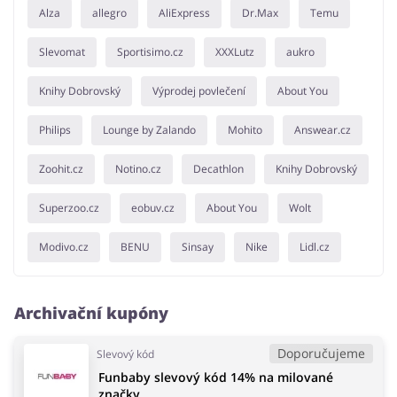
Alza
allegro
AliExpress
Dr.Max
Temu
Slevomat
Sportisimo.cz
XXXLutz
aukro
Knihy Dobrovský
Výprodej povlečení
About You
Philips
Lounge by Zalando
Mohito
Answear.cz
Zoohit.cz
Notino.cz
Decathlon
Knihy Dobrovský
Superzoo.cz
eobuv.cz
About You
Wolt
Modivo.cz
BENU
Sinsay
Nike
Lidl.cz
Archivační kupóny
Doporučujeme
Slevový kód
Funbaby slevový kód 14% na milované
značky