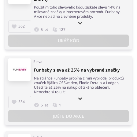
Použitím toho slevového kódu získáte slevu 14% na
milované značky v internetovém obchodu Funbaby.
Akce neplatí na zlevněné produkty.
362
5 let
127
UKÁŽ KÓD
Sleva
Funbaby sleva až 25% na vybrané značky
Na stránce Funbaby probíhá zimní výprodej produktů
značek Bjällra Of Sweden, Elodie Details a Lodger.
Ušetříte až 25% na nákup dětského oblečení.
Nenechte si to ujít!
534
5 let
1
JDĚTE DO AKCE