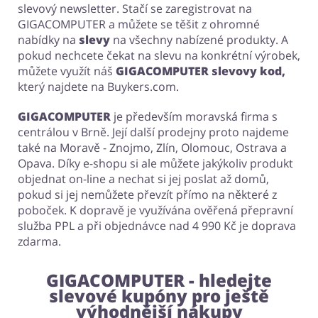
slevový newsletter. Stačí se zaregistrovat na
GIGACOMPUTER a můžete se těšit z ohromné
nabídky na
slevy
na všechny nabízené produkty. A
pokud nechcete čekat na slevu na konkrétní výrobek,
můžete využít náš
GIGACOMPUTER slevovy kod,
který najdete na Buykers.com.
GIGACOMPUTER
je především moravská firma s
centrálou v Brně. Její další prodejny proto najdeme
také na Moravě - Znojmo, Zlín, Olomouc, Ostrava a
Opava. Díky e-shopu si ale můžete jakýkoliv produkt
objednat on-line a nechat si jej poslat až domů,
pokud si jej nemůžete převzít přímo na některé z
poboček. K dopravě je využívána ověřená přepravní
služba PPL a při objednávce nad 4 990 Kč je doprava
zdarma.
GIGACOMPUTER - hledejte
slevové kupóny pro ještě
výhodnější nákupy