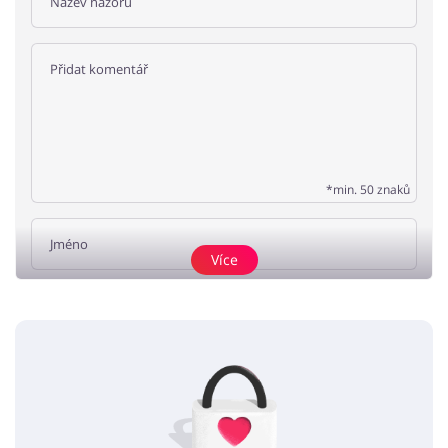
*min. 50 znaků
Více
Přidat názor
Žádné elementy nejsou