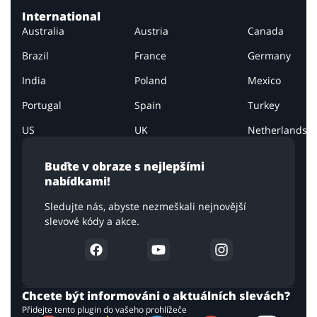
International
Australia
Austria
Canada
Brazil
France
Germany
India
Poland
Mexico
Portugal
Spain
Turkey
US
UK
Netherlands
Buďte v obraze s nejlepšími
nabídkami!
Sledujte nás, abyste nezmeškali nejnovější
slevové kódy a akce.
Chcete být informováni o aktuálních slevách?
Přidejte tento plugin do vašeho prohlížeče