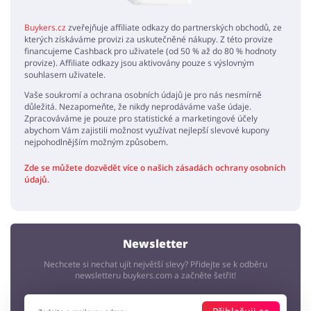
Buykers.cz
zveřejňuje affiliate odkazy do partnerských obchodů, ze
kterých získáváme provizi za uskutečněné nákupy. Z této provize
financujeme Cashback pro uživatele (od 50 % až do 80 % hodnoty
provize). Affiliate odkazy jsou aktivovány pouze s výslovným
souhlasem uživatele.
Vaše soukromí a ochrana osobních údajů je pro nás nesmírně
důležitá. Nezapomeňte, že nikdy neprodáváme vaše údaje.
Zpracováváme je pouze pro statistické a marketingové účely
abychom Vám zajistili možnost využívat nejlepší slevové kupony
nejpohodlnějším možným způsobem.
Zde se můžete dozvědět více o našich zásadách ochrany osobních
údajů.
Newsletter
Nechcete si nechat ujít největší slevy? Přidejte se k odběru
newsletteru buykers.com a začněte šetřit!