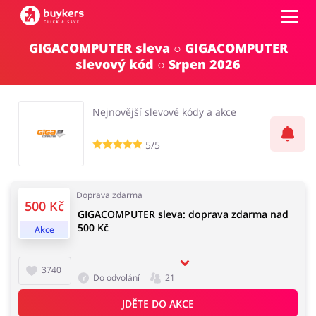
GIGACOMPUTER sleva ○ GIGACOMPUTER
Kategorie
slevový kód ○ Srpen 2026
Top100
Nejnovější slevové kódy a akce
Obchody
5/5
Kancelářské potřeby
Chovatelské potřeby
Přihlásit se
Doprava zdarma
500 Kč
GIGACOMPUTER sleva: doprava zdarma nad
Šperky a hodinky
Potraviny
500 Kč
Registrovat
Akce
3740
Do odvolání
21
Pro děti
Dům, interiér a zahrada
JDĚTE DO AKCE