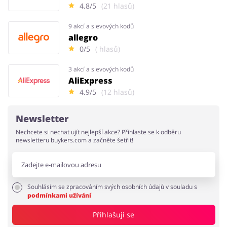
4.8/5
(21 hlasů)
9 akcí a slevových kodů
allegro
0/5
( hlasů)
3 akcí a slevových kodů
AliExpress
4.9/5
(12 hlasů)
Newsletter
Nechcete si nechat ujít nejlepší akce? Přihlaste se k odběru
newsletteru buykers.com a začněte šetřit!
Souhlásím se zpracováním svých osobních údajů v souladu s
podmínkami užívání
Přihlašuji se