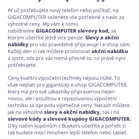
Ať už potřebujete nový telefon nebo počítač, na
GIGACOMPUTER seženete vše potřebné a navíc za
výhodné ceny. My vám k tomu
nabídneme
GIGACOMPUTER slevovy kod,
se
kterým ušetříte ještě více peníze.
Slevy a akční
nabídky
pro vás pravidelně připravuje i e-shop sám.
Každý den si tak můžete prolistovat
akční nabídku
a zjistit, zda pro vás nemá přesně to, co právě nyní
potřebujete.
Ceny kvalitní výpočetní techniky nejsou nízké. To
však neplatí pro gigantický e-shop GIGACOMPUTER,
který má pro své zákazníky připravenou nejen
novou, ale i použitou a repasovanou výpočetní
techniku za opravdu výjimečné ceny. Narazit můžete
jak na výhodné
slevy a akční nabídky,
tak i na
slevové kódy a slevové kupóny GIGACOMPUTER.
Díky našim kupónům z Buykers ušetříte a pořídit si
tak budete moci mnohem lepší telefon nebo tablet.