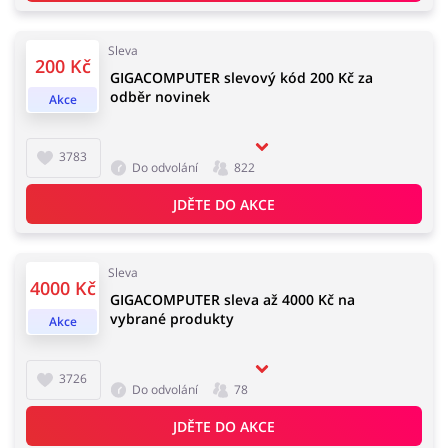
Sleva
200 Kč
GIGACOMPUTER slevový kód 200 Kč za
Knihy, filmy, hry a hudba
Erotika
odběr novinek
Akce
3783
Do odvolání
822
Finance a pojištění
Počítače foto a elektronika
JDĚTE DO AKCE
Sleva
4000 Kč
Auto
Oblečení, obuv a doplňky
GIGACOMPUTER sleva až 4000 Kč na
vybrané produkty
Akce
3726
Do odvolání
78
Dárky a gadgety
Sport a hobby
JDĚTE DO AKCE