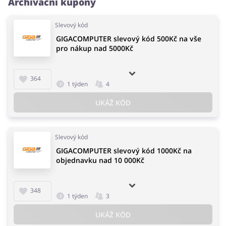
Archivační kupóny
Slevový kód
GIGACOMPUTER slevový kód 500Kč na vše
pro nákup nad 5000Kč
364
1 týden
4
UKÁŽ KÓD
Slevový kód
GIGACOMPUTER slevový kód 1000Kč na
objednavku nad 10 000Kč
348
1 týden
3
UKÁŽ KÓD