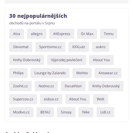
30 nejpopulárnějších
obchodů na portálu v Srpnu
Alza
allegro
AliExpress
Dr.Max
Temu
Slevomat
Sportisimo.cz
XXXLutz
aukro
Knihy Dobrovský
Výprodej povlečení
About You
Philips
Lounge by Zalando
Mohito
Answear.cz
Zoohit.cz
Notino.cz
Decathlon
Knihy Dobrovský
Superzoo.cz
eobuv.cz
About You
Wolt
Modivo.cz
BENU
Sinsay
Nike
Lidl.cz