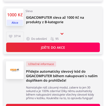
Sleva
1000 Kč
Domácnost a spotřebiče
Turistika a cestování
GIGACOMPUTER sleva až 1000 Kč na
produkty z B-kategorie
Akce
3714
Do odvolání
95
Služby
Zdraví a krása
JDĚTE DO AKCE
Užitečné informace
Přidejte automaticky slevový kód do
GIGACOMPUTER během nakupovaní s naším
doplňkem do prohlížeče!
Nainstalujte náš zásuvný modul, zabere to jen 30
sekund a je 100% zdarma! Díky němu automaticky
během nakupování otestujete všechny slevové kódy
přímo v košíku. Koukněte na to, to opravdu funguje!