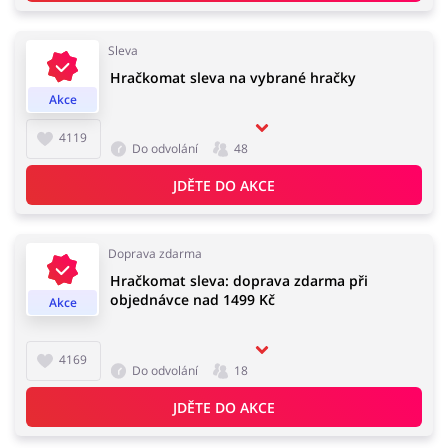
Sleva
Hračkomat sleva na vybrané hračky
Knihy, filmy, hry a hudba
Erotika
Akce
4119
Do odvolání
48
JDĚTE DO AKCE
Finance a pojištění
Počítače foto a elektronika
Doprava zdarma
Hračkomat sleva: doprava zdarma při
Auto
Oblečení, obuv a doplňky
objednávce nad 1499 Kč
Akce
4169
Do odvolání
18
Dárky a gadgety
Sport a hobby
JDĚTE DO AKCE