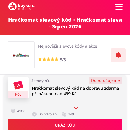
Hračkomat slevový kód ◦ Hračkomat sleva
Kategorie
◦ Srpen 2026
Top100
Nejnovější slevové kódy a akce
Obchody
5/5
Kancelářské potřeby
Chovatelské potřeby
Přihlásit se
Doporučujeme
Slevový kód
Hračkomat slevový kód na dopravu zdarma
Šperky a hodinky
Potraviny
při nákupu nad 499 Kč
Registrovat
Kód
4188
Do odvolání
449
Pro děti
Dům, interiér a zahrada
UKÁŽ KÓD