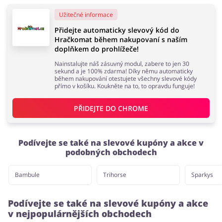
Užitečné informace
Domácnost a spotřebiče
Turistika a cestování
Přidejte automaticky slevový kód do
Hračkomat během nakupovaní s naším
doplňkem do prohlížeče!
Nainstalujte náš zásuvný modul, zabere to jen 30
sekund a je 100% zdarma! Díky němu automaticky
během nakupování otestujete všechny slevové kódy
Služby
Zdraví a krása
přímo v košíku. Koukněte na to, to opravdu funguje!
PŘIDEJTE DO 
CHROME
Podívejte se také na slevové kupóny a akce v
podobných obchodech
Bambule
Trihorse
Sparkys
Podívejte se také na slevové kupóny a akce
v nejpopulárnějších obchodech