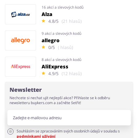
16 akcí a slevových kodů
Alza
4.8/5
(21 hlasů)
9 akcí a slevových kodů
allegro
0/5
( hlasů)
8 akcí a slevových kodů
AliExpress
4.9/5
(12 hlasů)
Newsletter
Nechcete si nechat ujít nejlepší akce? Přihlaste se k odběru
newsletteru buykers.com a začněte šetřit!
Souhlásím se zpracováním svých osobních údajů v souladu s
podmínkami užívání