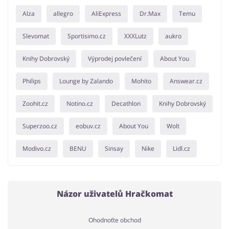
Alza
allegro
AliExpress
Dr.Max
Temu
Slevomat
Sportisimo.cz
XXXLutz
aukro
Knihy Dobrovský
Výprodej povlečení
About You
Philips
Lounge by Zalando
Mohito
Answear.cz
Zoohit.cz
Notino.cz
Decathlon
Knihy Dobrovský
Superzoo.cz
eobuv.cz
About You
Wolt
Modivo.cz
BENU
Sinsay
Nike
Lidl.cz
Názor uživatelů Hračkomat
Ohodnoťte obchod