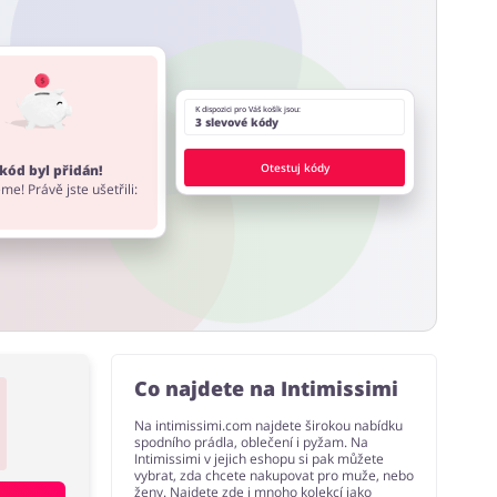
 stránky a rozšíření do prohlížeče, které nabízí
K dispozici pro Váš košík jsou:
3 slevové kódy
Otestuj kódy
kód byl přidán!
me! Právě jste ušetřili:
Co najdete na Intimissimi
Na intimissimi.com najdete širokou nabídku
spodního prádla, oblečení i pyžam. Na
Intimissimi v jejich eshopu si pak můžete
vybrat, zda chcete nakupovat pro muže, nebo
ženy. Najdete zde i mnoho kolekcí jako