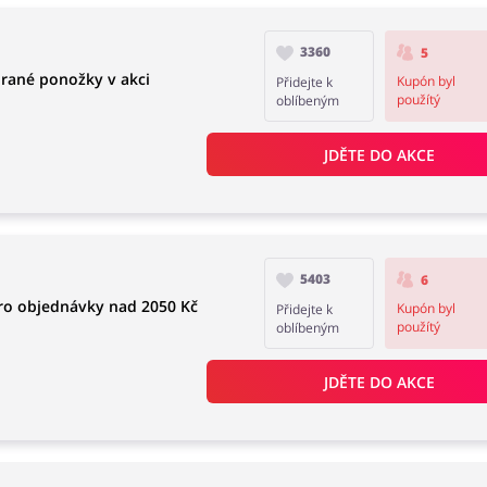
3360
5
brané ponožky v akci
Kupón byl
Přidejte k
použítý
oblíbeným
JDĚTE DO AKCE
5403
6
pro objednávky nad 2050 Kč
Kupón byl
Přidejte k
použítý
oblíbeným
JDĚTE DO AKCE