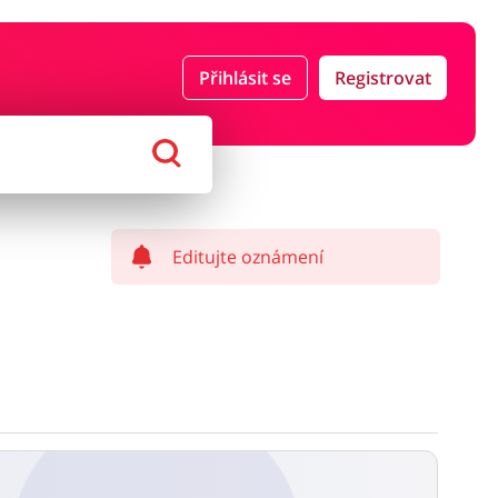
Přihlásit se
Registrovat
ce a pojištění
Počítače foto a elektronika
ort a hobby
Domácnost a spotřebiče
Editujte oznámení
í a může být započítán z čisté částky zakázky.