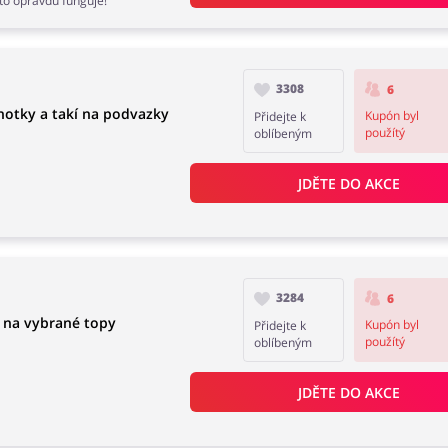
 to opravdu funguje!
3308
6
lhotky a takí na podvazky
Kupón byl
Přidejte k
použítý
oblíbeným
JDĚTE DO AKCE
3284
6
a na vybrané topy
Kupón byl
Přidejte k
použítý
oblíbeným
JDĚTE DO AKCE