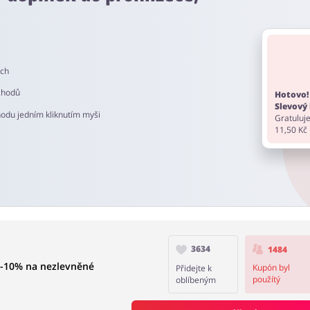
z. Pamatujte, aby před nákupem vypnout AdBlock a nepoužívat jiné
ech
60 do 90 dní.
chodů
Hotovo!
Slevový 
hodu jedním kliknutím myši
Gratuluje
11,50 Kč
3634
1484
 -10% na nezlevněné
Kupón byl
Přidejte k
použítý
oblíbeným