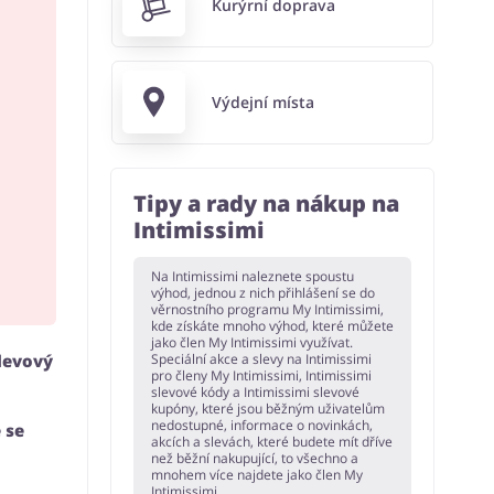
Kurýrní doprava
Výdejní místa
Tipy a rady na nákup na
Intimissimi
Na Intimissimi naleznete spoustu
výhod, jednou z nich přihlášení se do
věrnostního programu My Intimissimi,
kde získáte mnoho výhod, které můžete
jako člen My Intimissimi využívat.
slevový
Speciální akce a slevy na Intimissimi
pro členy My Intimissimi, Intimissimi
slevové kódy a Intimissimi slevové
kupóny, které jsou běžným uživatelům
nedostupné, informace o novinkách,
 se
akcích a slevách, které budete mít dříve
než běžní nakupující, to všechno a
mnohem více najdete jako člen My
Intimissimi.