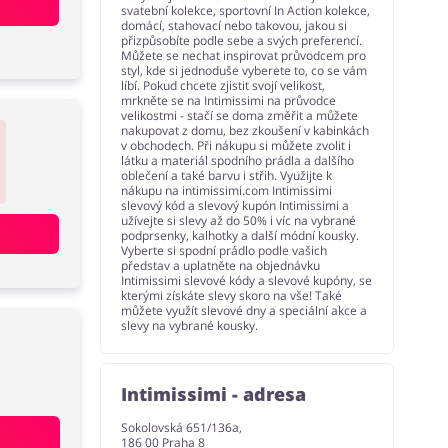
svatební kolekce, sportovní In Action kolekce,
domácí, stahovací nebo takovou, jakou si
přizpůsobíte podle sebe a svých preferencí.
Můžete se nechat inspirovat průvodcem pro
styl, kde si jednoduše vyberete to, co se vám
líbí. Pokud chcete zjistit svojí velikost,
mrkněte se na Intimissimi na průvodce
velikostmi - stačí se doma změřit a můžete
nakupovat z domu, bez zkoušení v kabinkách
v obchodech. Při nákupu si můžete zvolit i
látku a materiál spodního prádla a dalšího
oblečení a také barvu i střih. Využijte k
nákupu na intimissimi.com Intimissimi
slevový kód a slevový kupón Intimissimi a
užívejte si slevy až do 50% i víc na vybrané
podprsenky, kalhotky a další módní kousky.
Vyberte si spodní prádlo podle vašich
představ a uplatněte na objednávku
Intimissimi slevové kódy a slevové kupóny, se
kterými získáte slevy skoro na vše! Také
můžete využít slevové dny a speciální akce a
slevy na vybrané kousky.
Intimissimi - adresa
Sokolovská 651/136a,
186 00 Praha 8