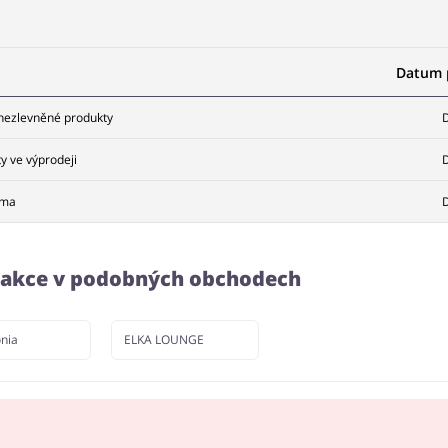
Datum p
 nezlevněné produkty
D
y ve výprodeji
D
ama
D
a akce v podobných obchodech
nia
ELKA LOUNGE