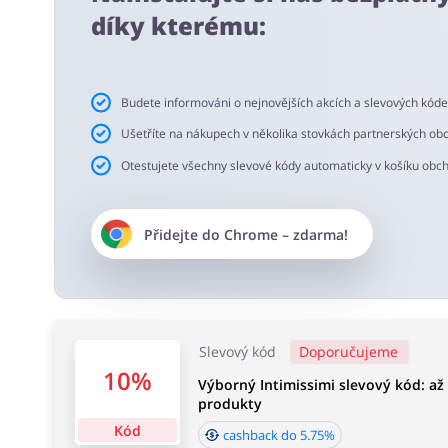
Doporučujeme používání doplňku do prohlížeče buykers.c
díky kterému:
slevové kódy a cashback.
Doba akceptace cashbacku:
Budete informováni o nejnovějších akcích a slevových kód
Průměrná doba akceptace Cashback w Intimissimi je od 
Ušetříte na nákupech v několika stovkách partnerských ob
Otestujete všechny slevové kódy automaticky v košíku obc
Přidejte do
Chrome
– zdarma!
Slevový kód
Doporučujeme
10%
Výborný Intimissimi slevový kód: až
produkty
Kód
cashback do 5.75%