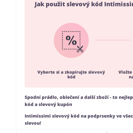
Jak použit slevový kód Intimiss
Vyberte si a zkopírujte slevový
Vložte
kód
n
Spodní prádlo, oblečení a další zboží - to nejle
kód a slevový kupón
Intimissimi slevový kód na podprsenky ve všech
slevou!