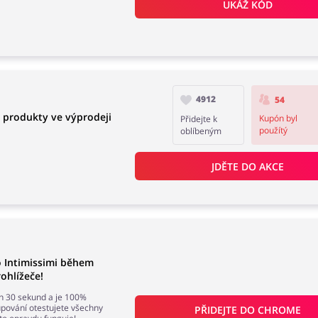
UKÁŽ KÓD
4912
54
é produkty ve výprodeji
Kupón byl
Přidejte k
použítý
oblíbeným
JDĚTE DO AKCE
o Intimissimi během
ohlížeče!
en 30 sekund a je 100%
ování otestujete všechny
PŘIDEJTE DO 
CHROME