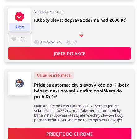
Doprava zdarma
Domácnost a spotřebiče
Turistika a cestování
KKboty sleva: doprava zdarma nad 2000 Kč
Akce
4211
Do odvolání
14
Služby
Zdraví a krása
JDĚTE DO AKCE
Užitečné informace
Přidejte automaticky slevový kód do KKboty
během nakupovaní s naším doplňkem do
prohlížeče!
Nainstalujte náš zásuvný modul, zabere to jen 30
sekund a je 100% zdarma! Díky němu automaticky
během nakupování otestujete všechny slevové kódy
přímo v košíku. Koukněte na to, to opravdu funguje!
PŘIDEJTE DO 
CHROME