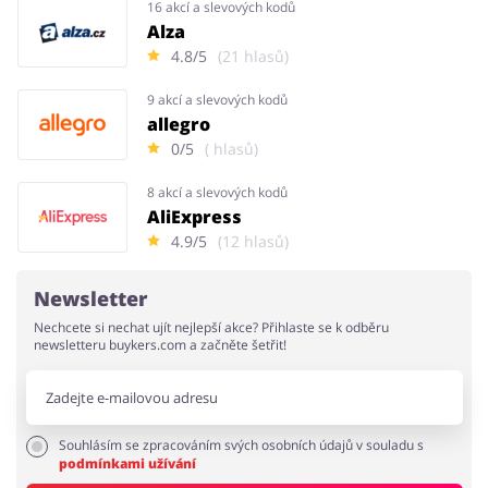
16 akcí a slevových kodů
Alza
4.8/5
(21 hlasů)
9 akcí a slevových kodů
allegro
0/5
( hlasů)
8 akcí a slevových kodů
AliExpress
4.9/5
(12 hlasů)
Newsletter
Nechcete si nechat ujít nejlepší akce? Přihlaste se k odběru
newsletteru buykers.com a začněte šetřit!
Souhlásím se zpracováním svých osobních údajů v souladu s
podmínkami užívání