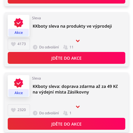
Sleva
Knihy, filmy, hry a hudba
Erotika
KKboty sleva na produkty ve výprodeji
Akce
4173
Do odvolání
11
Finance a pojištění
Počítače foto a elektronika
JDĚTE DO AKCE
Sleva
KKboty sleva: doprava zdarma až za 49 Kč
Auto
Oblečení, obuv a doplňky
na výdejní místa Zásilkovny
Akce
2320
Do odvolání
1
Dárky a gadgety
Sport a hobby
JDĚTE DO AKCE