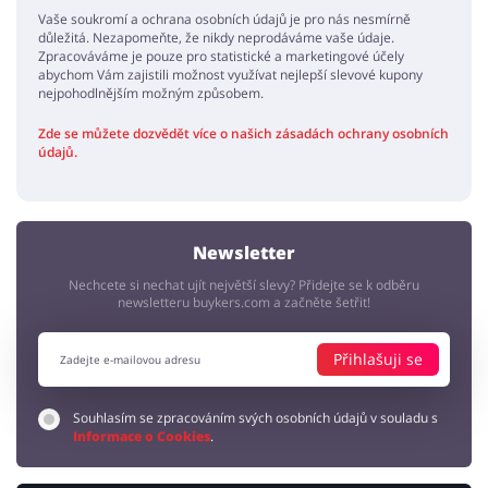
Vaše soukromí a ochrana osobních údajů je pro nás nesmírně
důležitá. Nezapomeňte, že nikdy neprodáváme vaše údaje.
Zpracováváme je pouze pro statistické a marketingové účely
abychom Vám zajistili možnost využívat nejlepší slevové kupony
nejpohodlnějším možným způsobem.
Zde se můžete dozvědět více o našich zásadách ochrany osobních
údajů.
Newsletter
Nechcete si nechat ujít největší slevy? Přidejte se k odběru
newsletteru buykers.com a začněte šetřit!
Přihlašuji se
Souhlasím se zpracováním svých osobních údajů v souladu s
Informace o Cookies
.