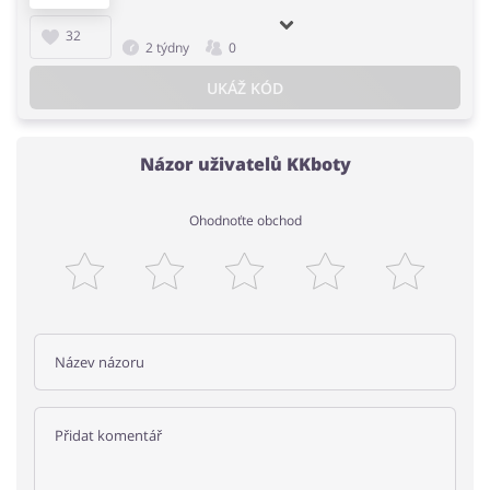
32
2 týdny
0
UKÁŽ KÓD
Názor uživatelů KKboty
Ohodnoťte obchod