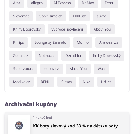
Alza
allegro
AliExpress
Dr.Max
Temu
Slevomat
Sportisimo.cz
XXXLutz
aukro
Knihy Dobrovský
Výprodej povlečení
About You
Philips
Lounge by Zalando
Mohito
Answear.cz
Zoohit.cz
Notino.cz
Decathlon
Knihy Dobrovský
Superzoo.cz
eobuv.cz
About You
Wolt
Modivo.cz
BENU
Sinsay
Nike
Lidl.cz
Archivační kupóny
Slevový kód
KK boty slevový kód 33 % na dětské boty