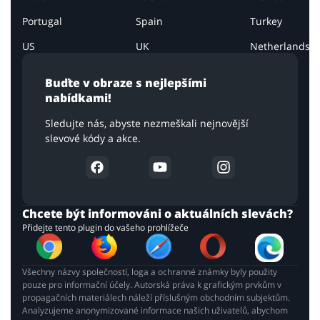
Portugal
Spain
Turkey
US
UK
Netherlands
Buďte v obraze s nejlepšími
nabídkami!
Sledujte nás, abyste nezmeškali nejnovější
slevové kódy a akce.
Chcete být informováni o aktuálních slevách?
Přidejte tento plugin do vašeho prohlížeče
Všechny názvy společností, loga a ochranné známky byly použity
pouze pro informační účely. Autorská práva k grafickým prvkům v
propagačních materiálech náleží příslušným obchodním subjektům.
Analyzujeme anonymizované informace našich uživatelů, abychom