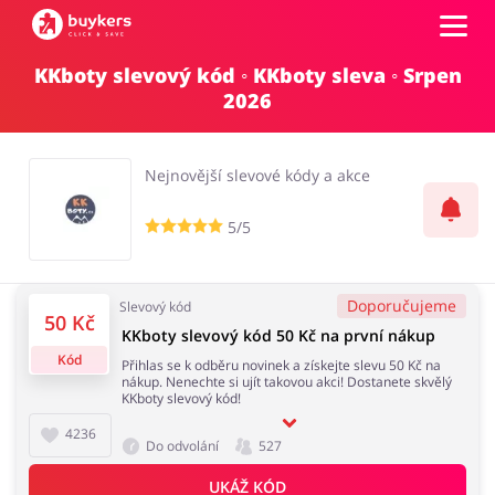
KKboty slevový kód ◦ KKboty sleva ◦ Srpen
Kategorie
2026
Top100
Nejnovější slevové kódy a akce
Obchody
5/5
Kancelářské potřeby
Chovatelské potřeby
Přihlásit se
Doporučujeme
Slevový kód
50 Kč
KKboty slevový kód 50 Kč na první nákup
Šperky a hodinky
Potraviny
Registrovat
Kód
Přihlas se k odběru novinek a získejte slevu 50 Kč na
nákup. Nenechte si ujít takovou akci! Dostanete skvělý
KKboty slevový kód!
4236
Do odvolání
527
Pro děti
Dům, interiér a zahrada
UKÁŽ KÓD