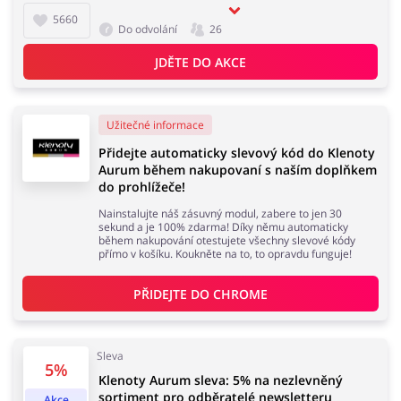
5660
Do odvolání
26
JDĚTE DO AKCE
Užitečné informace
Přidejte automaticky slevový kód do Klenoty
Aurum během nakupovaní s naším doplňkem
do prohlížeče!
Nainstalujte náš zásuvný modul, zabere to jen 30
sekund a je 100% zdarma! Díky němu automaticky
během nakupování otestujete všechny slevové kódy
přímo v košíku. Koukněte na to, to opravdu funguje!
PŘIDEJTE DO 
CHROME
Sleva
5%
Klenoty Aurum sleva: 5% na nezlevněný
sortiment pro odběratelé newsletteru
Akce