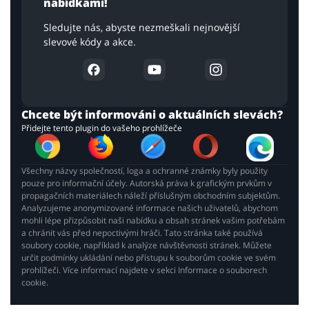
nabídkami!
Sledujte nás, abyste nezmeškali nejnovější
slevové kódy a akce.
Chcete být informováni o aktuálních slevách?
Přidejte tento plugin do vašeho prohlížeče
Všechny názvy společností, loga a ochranné známky byly použity
pouze pro informační účely. Autorská práva k grafickým prvkům v
propagačních materiálech náleží příslušným obchodním subjektům.
Analyzujeme anonymizované informace našich uživatelů, abychom
mohli lépe přizpůsobit naši nabídku a obsah stránek vašim potřebám
a chránit vás před nepoctivými hráči. Tato stránka také používá
soubory cookie, například k analýze návštěvnosti stránek. Můžete
určit podmínky ukládání nebo přístupu k souborům cookie ve svém
prohlížeči. Více informací najdete v sekci Informace o souborech
cookie.