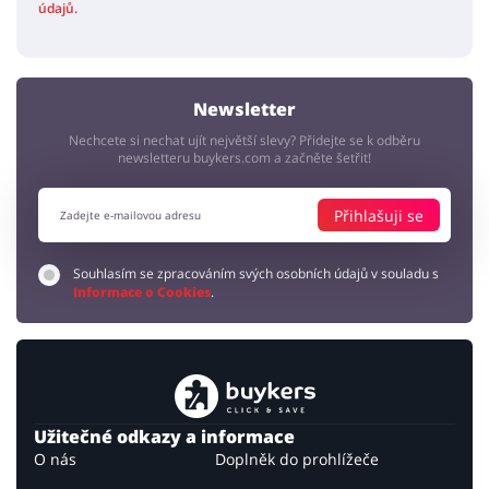
údajů.
Newsletter
Nechcete si nechat ujít největší slevy? Přidejte se k odběru
newsletteru buykers.com a začněte šetřit!
Přihlašuji se
Souhlasím se zpracováním svých osobních údajů v souladu s
Informace o Cookies
.
Užitečné odkazy a informace
O nás
Doplněk do prohlížeče