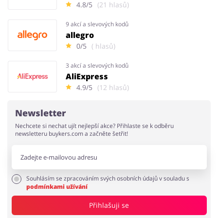
4.8/5
(21 hlasů)
9 akcí a slevových kodů
allegro
0/5
( hlasů)
3 akcí a slevových kodů
AliExpress
4.9/5
(12 hlasů)
Newsletter
Nechcete si nechat ujít nejlepší akce? Přihlaste se k odběru
newsletteru buykers.com a začněte šetřit!
Souhlásím se zpracováním svých osobních údajů v souladu s
podmínkami užívání
Přihlašuji se