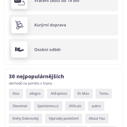
Vrácení zboží do 14 dní
Kurýrní doprava
Osobní odběr
30 nejpopulárnějších
obchodů na portálu v Srpnu
Alza
allegro
AliExpress
Dr.Max
Temu
Slevomat
Sportisimo.cz
XXXLutz
aukro
Knihy Dobrovský
Výprodej povlečení
About You