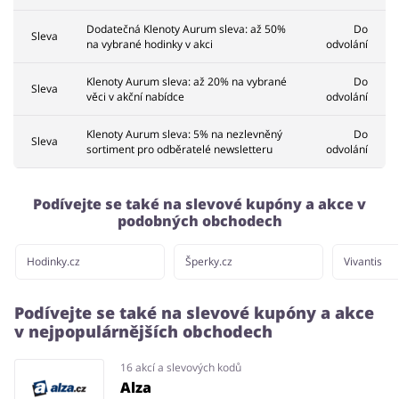
Dodatečná Klenoty Aurum sleva: až 50%
Do
Sleva
na vybrané hodinky v akci
odvolání
Klenoty Aurum sleva: až 20% na vybrané
Do
Sleva
věci v akční nabídce
odvolání
Klenoty Aurum sleva: 5% na nezlevněný
Do
Sleva
sortiment pro odběratelé newsletteru
odvolání
Podívejte se také na slevové kupóny a akce v
podobných obchodech
Hodinky.cz
Šperky.cz
Vivantis
Podívejte se také na slevové kupóny a akce
v nejpopulárnějších obchodech
16 akcí a slevových kodů
Alza