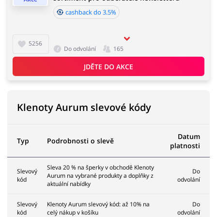
cashback do 3.5%
5256
Do odvolání
165
JDĚTE DO AKCE
Klenoty Aurum slevové kódy
Datum
Typ
Podrobnosti o slevě
platnosti
Sleva 20 % na šperky v obchodě Klenoty
Slevový
Do
Aurum na vybrané produkty a doplňky z
kód
odvolání
aktuální nabídky
Slevový
Klenoty Aurum slevový kód: až 10% na
Do
kód
celý nákup v košíku
odvolání