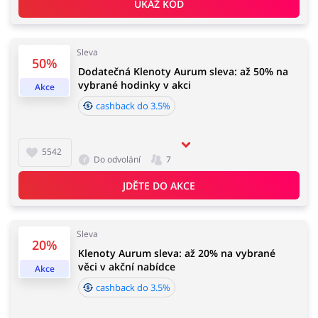
UKÁŽ KÓD
Domácnost a spotřebiče
Turistika a cestování
Sleva
50%
Dodatečná Klenoty Aurum sleva: až 50% na
vybrané hodinky v akci
Akce
cashback do 3.5%
Služby
Zdraví a krása
5542
Do odvolání
7
JDĚTE DO AKCE
Sleva
20%
Klenoty Aurum sleva: až 20% na vybrané
věci v akční nabídce
Akce
cashback do 3.5%