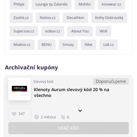
Philips
Lounge by Zalando
Mohito
Answear.cz
Zoohit.cz
Notino.cz
Decathlon
Knihy Dobrovský
Superzoo.cz
eobuv.cz
About You
Wolt
Modivo.cz
BENU
Sinsay
Nike
Lidl.cz
Archivační kupóny
Doporučujeme
Slevový kód
Klenoty Aurum slevový kód 20 % na
všechno
347
2 měsíce
6
UKÁŽ KÓD