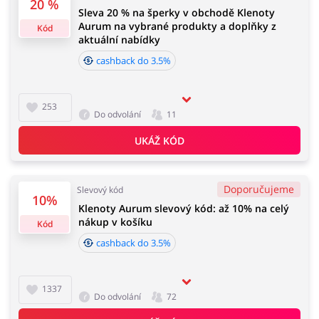
20 %
Sleva 20 % na šperky v obchodě Klenoty
hodin od data podání objednávky. Nevztahuje se na
Aurum na vybrané produkty a doplňky z
náklady na doručení a může být započítán z čisté
Kód
aktuální nabídky
částky zakázky. Doporučujeme používání doplňku do
prohlížeče buykers.cz. Pamatujte, aby před nákupem
Knihy, filmy, hry a hudba
Erotika
cashback do 3.5%
vypnout AdBlock a nepoužívat jiné stránky a rozšíření
do prohlížeče, které nabízí slevové kódy a cashback.
253
Do odvolání
11
Doba akceptace cashbacku:
Finance a pojištění
Počítače foto a elektronika
UKÁŽ KÓD
Průměrná doba akceptace Cashback w Klenoty Aurum
je od 60 do 90 dní.
Doporučujeme
Slevový kód
10%
Klenoty Aurum slevový kód: až 10% na celý
Auto
Oblečení, obuv a doplňky
nákup v košíku
Kód
cashback do 3.5%
Dárky a gadgety
Sport a hobby
1337
Do odvolání
72