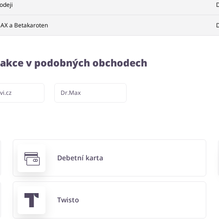
odeji
D
 MAX a Betakaroten
D
a akce v podobných obchodech
vi.cz
Dr.Max
Debetní karta
Twisto