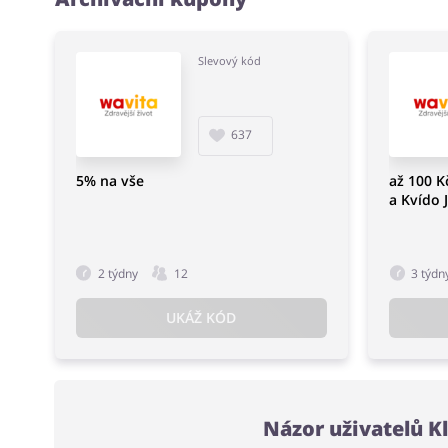
Slevový kód
637
5% na vše
až 100 
a Kvído 
2 týdny
12
3 týdn
UKÁŽ KÓD
Názor uživatelů K