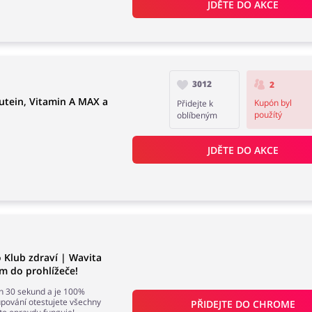
JDĚTE DO AKCE
3012
2
Lutein, Vitamin A MAX a
Kupón byl
Přidejte k
použítý
oblíbeným
JDĚTE DO AKCE
 Klub zdraví | Wavita
 do prohlížeče!
en 30 sekund a je 100%
ování otestujete všechny
PŘIDEJTE DO 
CHROME