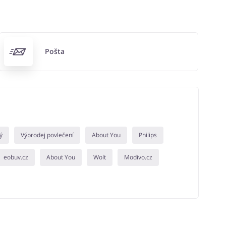
Pošta
ý
Výprodej povlečení
About You
Philips
eobuv.cz
About You
Wolt
Modivo.cz