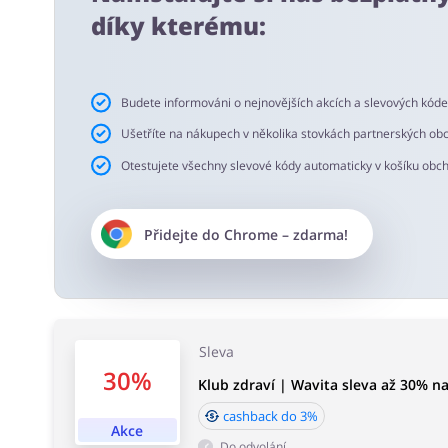
Doporučujeme používání doplňku do prohlížeče buykers.c
díky kterému:
slevové kódy a cashback.
Doba akceptace cashbacku:
Budete informováni o nejnovějších akcích a slevových kód
Průměrná doba akceptace Cashback w Klub zdraví | Wavi
Ušetříte na nákupech v několika stovkách partnerských ob
Otestujete všechny slevové kódy automaticky v košíku obc
Přidejte do
Chrome
– zdarma!
Sleva
30%
Klub zdraví | Wavita sleva až 30% n
cashback do 3%
Akce
Do odvolání