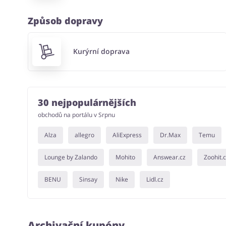
Způsob dopravy
Kurýrní doprava
30 nejpopulárnějších
obchodů na portálu v Srpnu
Alza
allegro
AliExpress
Dr.Max
Temu
Lounge by Zalando
Mohito
Answear.cz
Zoohit.
BENU
Sinsay
Nike
Lidl.cz
Archivační kupóny