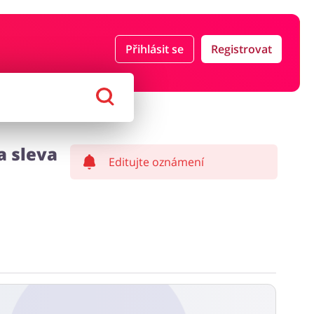
Přihlásit se
Registrovat
ce a pojištění
Počítače foto a elektronika
ort a hobby
Domácnost a spotřebiče
a sleva
Editujte oznámení
í a může být započítán z čisté částky zakázky.