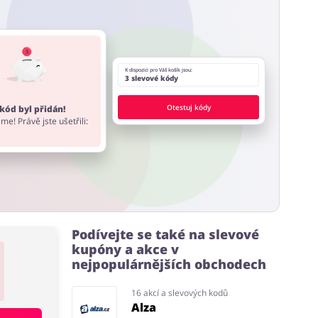
 stránky a rozšíření do prohlížeče, které nabízí
K dispozici pro Váš košík jsou:
3 slevové kódy
Otestuj kódy
kód byl přidán!
me! Právě jste ušetřili:
Podívejte se také na slevové
kupóny a akce v
nejpopulárnějších obchodech
16 akcí a slevových kodů
Alza