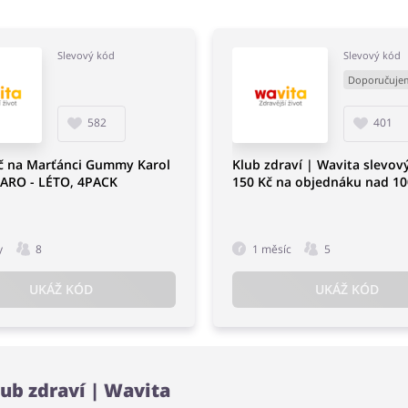
Slevový kód
Slevový kód
Doporučuje
582
401
Kč na Marťánci Gummy Karol
Klub zdraví | Wavita slevo
JARO - LÉTO, 4PACK
150 Kč na objednáku nad 10
y
8
1 měsíc
5
UKÁŽ KÓD
UKÁŽ KÓD
lub zdraví | Wavita