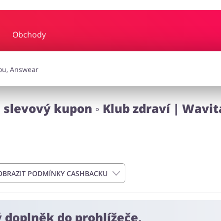
Obchody
y a hudba
Erotika
Finan
a doplňky
Dárky a gadgety
Sp
 slevový kupon ◦ Klub zdraví | Wavit
Zdraví a krása
OBRAZIT PODMÍNKY CASHBACKU
ý doplněk do prohlížeče,
n od data podání objednávky. Nevztahuje se na náklady na doručen