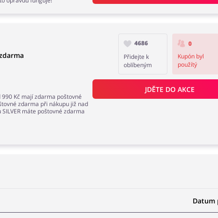
 to opravdu funguje!
4686
0
 zdarma
Kupón byl
Přidejte k
použítý
oblíbeným
JDĚTE DO AKCE
d 990 Kč mají zdarma poštovné
poštovné zdarma při nákupu již nad
mu SILVER máte poštovné zdarma
Datum p