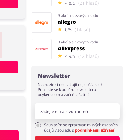
4.8/5
(21 hlasů)
9 akcí a slevových kodů
allegro
0/5
( hlasů)
8 akcí a slevových kodů
AliExpress
4.9/5
(12 hlasů)
Newsletter
Nechcete si nechat ujít nejlepší akce?
Přihlaste se k odběru newsletteru
buykers.com a začněte šetřit!
Souhlásím se zpracováním svých osobních
údajů v souladu s
podmínkami užívání