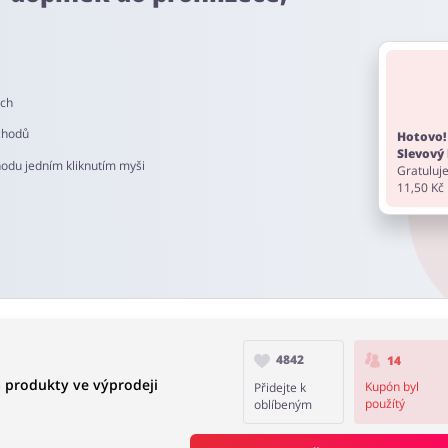
z. Pamatujte, aby před nákupem vypnout AdBlock a nepoužívat jiné
ech
ta je od 60 do 90 dní.
chodů
Hotovo!
Slevový 
hodu jedním kliknutím myši
Gratuluje
11,50 Kč
4842
14
a produkty ve výprodeji
Kupón byl
Přidejte k
použítý
oblíbeným