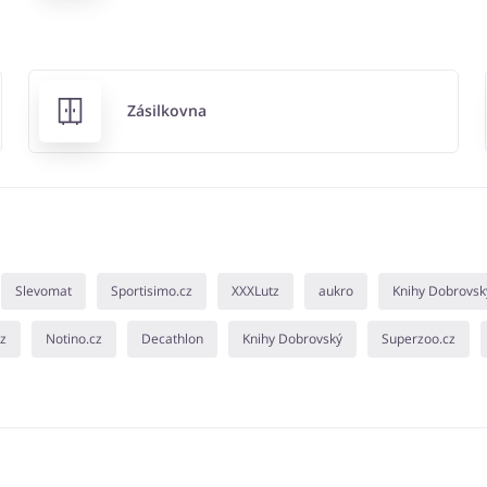
Zásilkovna
Slevomat
Sportisimo.cz
XXXLutz
aukro
Knihy Dobrovsk
cz
Notino.cz
Decathlon
Knihy Dobrovský
Superzoo.cz