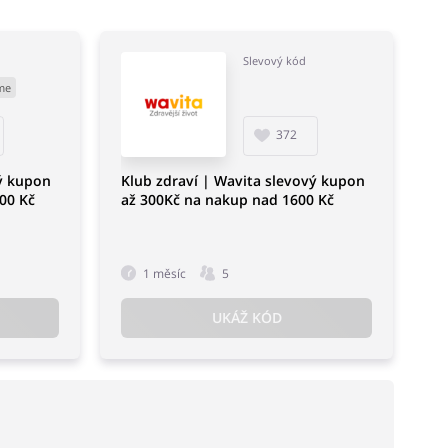
Slevový kód
me
372
vý kupon
Klub zdraví | Wavita slevový kupon
00 Kč
až 300Kč na nakup nad 1600 Kč
1 měsíc
5
UKÁŽ KÓD