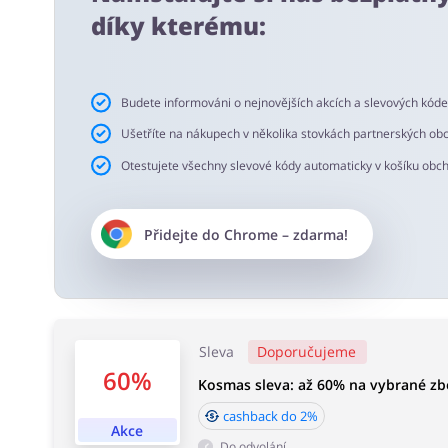
Doporučujeme používání doplňku do prohlížeče buykers.c
díky kterému:
slevové kódy a cashback.
Doba akceptace cashbacku:
Budete informováni o nejnovějších akcích a slevových kód
Průměrná doba akceptace Cashback w Kosmas je od 60 
Ušetříte na nákupech v několika stovkách partnerských ob
Otestujete všechny slevové kódy automaticky v košíku obc
Přidejte do
Chrome
– zdarma!
Sleva
Doporučujeme
60%
Kosmas sleva: až 60% na vybrané zbo
cashback do 2%
Akce
Do odvolání