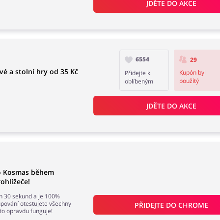
JDĚTE DO AKCE
6554
29
é a stolní hry od 35 Kč
Kupón byl
Přidejte k
použítý
oblíbeným
JDĚTE DO AKCE
do Kosmas během
ohlížeče!
en 30 sekund a je 100%
ování otestujete všechny
PŘIDEJTE DO 
CHROME
 to opravdu funguje!