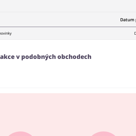
Datum p
novinky
D
a akce v podobných obchodech