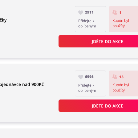
2911
1
íčky
Kupón byl
Přidejte k
použítý
oblíbeným
JDĚTE DO AKCE
6995
13
objednávce nad 900Kč
Kupón byl
Přidejte k
použítý
oblíbeným
JDĚTE DO AKCE