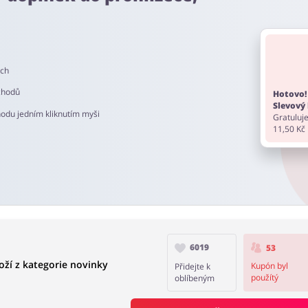
z. Pamatujte, aby před nákupem vypnout AdBlock a nepoužívat jiné
ech
do 90 dní.
chodů
Hotovo!
Slevový 
hodu jedním kliknutím myši
Gratuluje
11,50 Kč
6019
53
ží z kategorie novinky
Kupón byl
Přidejte k
použítý
oblíbeným