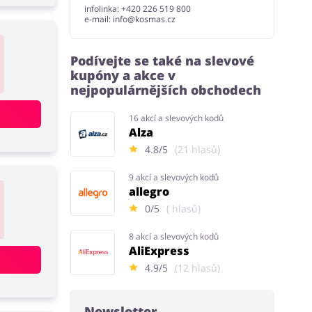
infolinka: +420 226 519 800
e-mail:
info@kosmas.cz
Podívejte se také na slevové
kupóny a akce v
nejpopulárnějších obchodech
16 akcí a slevových kodů
Alza
4.8/5
(21 hlasů)
9 akcí a slevových kodů
allegro
0/5
( hlasů)
8 akcí a slevových kodů
AliExpress
4.9/5
(12 hlasů)
Newsletter