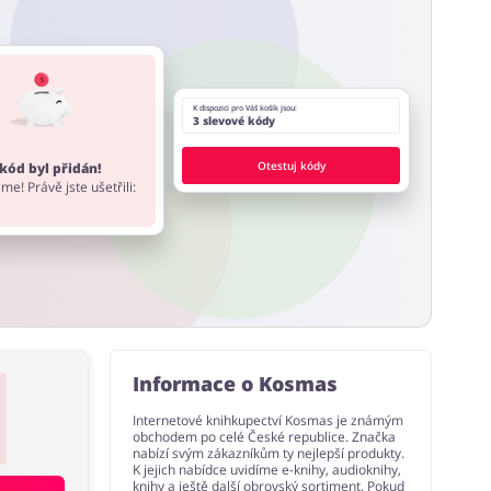
 stránky a rozšíření do prohlížeče, které nabízí
K dispozici pro Váš košík jsou:
3 slevové kódy
Otestuj kódy
kód byl přidán!
me! Právě jste ušetřili:
Informace o Kosmas
Internetové knihkupectví Kosmas je známým
obchodem po celé České republice. Značka
nabízí svým zákazníkům ty nejlepší produkty.
K jejich nabídce uvidíme e-knihy, audioknihy,
knihy a ještě další obrovský sortiment. Pokud