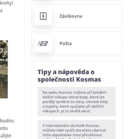
 knihy!
na
Zásilkovna
Pošta
Tipy a nápověda o
společnosti Kosmas
Na webu Kosmas můžete při každém
dalším nákupu sbírat body, které lze
později vyměnit za slevy, slevové kódy
a kupóny, které využijete při dalších
nákupech. je to skvělá akce!
a budou
V internetovém obchodě Kosmas
ustu
můžete také využít doručení zdarma!
užijte
Vaše objednávka musí přesáhnout