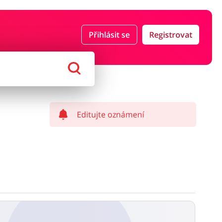
Přihlásit se
Registrovat
ce a pojištění
Počítače foto a elektronika
ort a hobby
Domácnost a spotřebiče
Editujte oznámení
í a může být započítán z čisté částky zakázky.