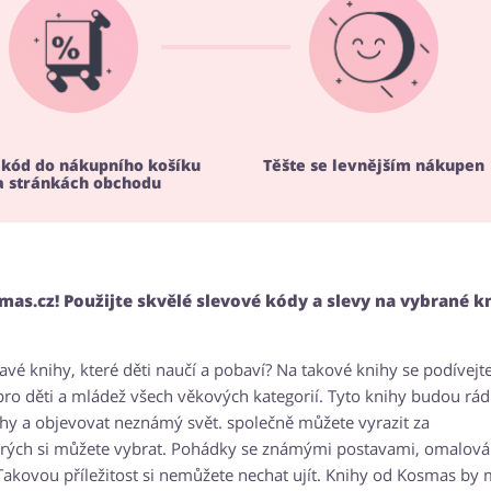
 kód do nákupního košíku
Těšte se levnějším nákupen
a stránkách obchodu
as.cz! Použijte skvělé slevové kódy a slevy na vybrané k
avé knihy, které děti naučí a pobaví? Na takové knihy se podívejt
o děti a mládež všech věkových kategorií. Tyto knihy budou rádi 
nihy a objevovat neznámý svět. společně můžete vyrazit za
terých si můžete vybrat. Pohádky se známými postavami, omalová
akovou příležitost si nemůžete nechat ujít. Knihy od Kosmas by 