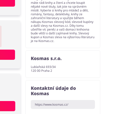
máte rádi knihy a čtení a chcete koupit
nějaké nové tituly, tak jste na správném
místě. Vyberte si knihy pro mládež a děti,
romány, fantasy, detektivky, knihy ze
zahraniční literatury a využijte během
nákupu Kosmas slevový kód, slevové kupóny
a další slevy na Kosmas.cz. Díky tomu
ušetříte víc peněz a vaši domaci knihovna
bude větší o další zajímavé knihy. Slevový
kupon a Kosmas sleva na výbornou líteraturu
je na Kosmas.cz.
Kosmas s.r.o.
Lublaňská 693/34
120 00 Praha 2
Kontaktní údaje do
Kosmas
https://www.kosmas.cz/