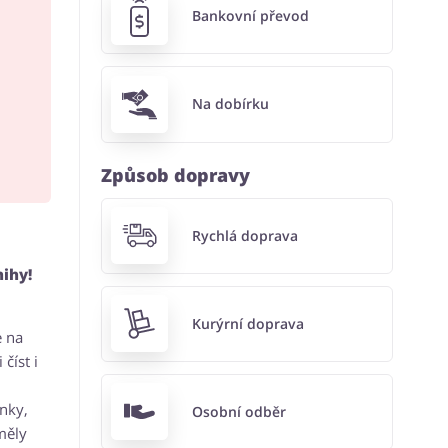
Bankovní převod
Na dobírku
Způsob dopravy
Rychlá doprava
nihy!
Kurýrní doprava
e na
číst i
nky,
Osobní odběr
měly