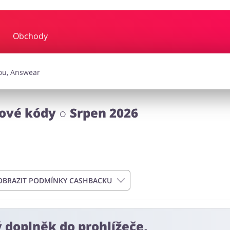
Obchody
y a hudba
Erotika
Finan
a doplňky
Dárky a gadgety
Sp
ové kódy ○ Srpen 2026
Zdraví a krása
OBRAZIT PODMÍNKY CASHBACKU
ý doplněk do prohlížeče,
n od data podání objednávky. Nevztahuje se na náklady na doručen