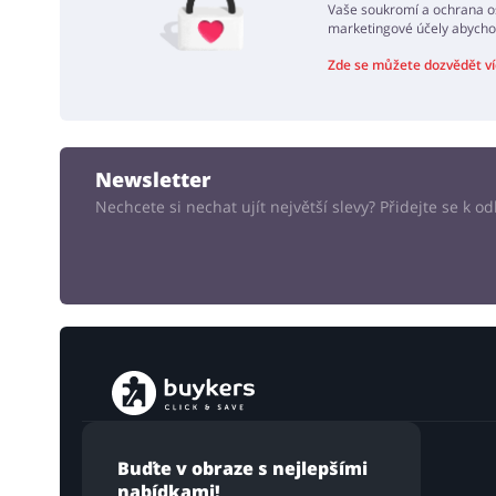
Vaše soukromí a ochrana os
marketingové účely abycho
Zde se můžete dozvědět ví
Newsletter
Nechcete si nechat ujít největší slevy? Přidejte se k 
Buďte v obraze s nejlepšími
nabídkami!