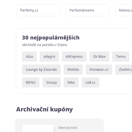
Parfemy.cz
Parfumdreams
Notino.
30 nejpopulárnějších
obchodů na portálu v Srpnu
Alza
allegro
AliExpress
Dr.Max
Temu
Lounge by Zalando
Mohito
Answear.cz
Zoohit.
BENU
Sinsay
Nike
Lidl.cz
Archivační kupóny
Slevový kód