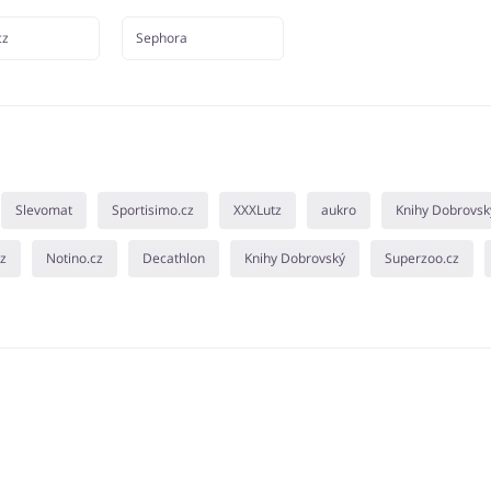
cz
Sephora
Slevomat
Sportisimo.cz
XXXLutz
aukro
Knihy Dobrovsk
cz
Notino.cz
Decathlon
Knihy Dobrovský
Superzoo.cz