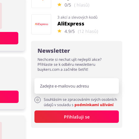
0/5
( hlasů)
3 akcí a slevových kodů
AliExpress
4.9/5
(12 hlasů)
Newsletter
Nechcete si nechat ujít nejlepší akce?
Přihlaste se k odběru newsletteru
buykers.com a začněte šetřit!
Souhlásím se zpracováním svých osobních
údajů v souladu s
podmínkami užívání
Přihlašuji se