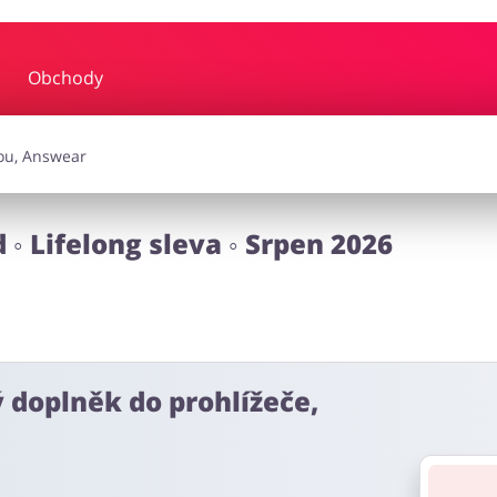
Obchody
y a hudba
Erotika
Finan
a doplňky
Dárky a gadgety
Sp
 ◦ Lifelong sleva ◦ Srpen 2026
Zdraví a krása
ý doplněk do prohlížeče,