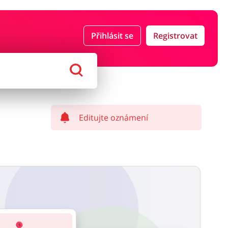
Přihlásit se
Registrovat
ce a pojištění
Počítače foto a elektronika
ort a hobby
Domácnost a spotřebiče
Editujte oznámení