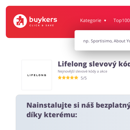
Kategorie
Top100
Dům, interiér a zahrada
Knihy, filmy, hr
Auto
Oblečení, obuv 
Lifelong slevový kód
Nejnovější slevové kódy a akce
Turistika a cestování
Služby
5/5
Nainstalujte si náš bezplatn
díky kterému: