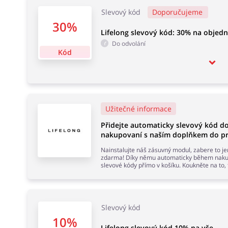
Slevový kód
Doporučujeme
30%
Lifelong slevový kód: 30% na objed
Do odvolání
Kód
Užitečné informace
Přidejte automaticky slevový kód d
nakupovaní s naším doplňkem do pr
Nainstalujte náš zásuvný modul, zabere to j
zdarma! Díky němu automaticky během nakup
slevové kódy přímo v košíku. Koukněte na to,
Slevový kód
10%
Lifelong slevový kód 10% na vše