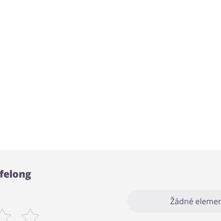
ifelong
Žádné elemen