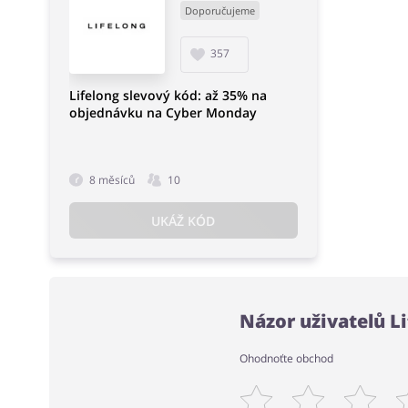
Doporučujeme
357
Lifelong slevový kód: až 35% na
objednávku na Cyber Monday
8 měsíců
10
UKÁŽ KÓD
Názor uživatelů L
Ohodnoťte obchod