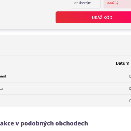
použítý
oblíbeným
UKÁŽ KÓD
Datum p
ment
D
ku
D
D
a akce v podobných obchodech