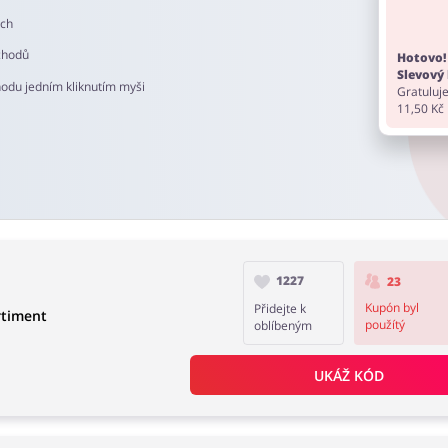
ech
chodů
Hotovo!
Slevový 
hodu jedním kliknutím myši
Gratuluje
11,50 Kč
1227
23
Kupón byl
Přidejte k
rtiment
použítý
oblíbeným
UKÁŽ KÓD