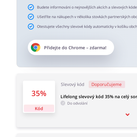
Budete informováni o nejnovějších akcích a slevových kód
Ušetříte na nákupech v několika stovkách partnerských ob
Otestujete všechny slevové kódy automaticky v košíku obc
Přidejte do
Chrome
– zdarma!
Slevový kód
Doporučujeme
35%
Lifelong slevový kód 35% na celý so
Do odvolání
Kód