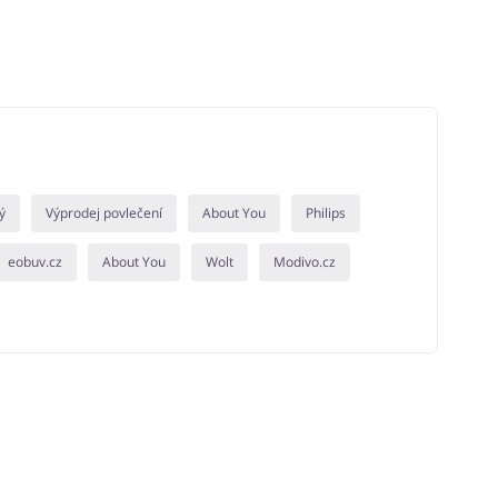
ý
Výprodej povlečení
About You
Philips
eobuv.cz
About You
Wolt
Modivo.cz