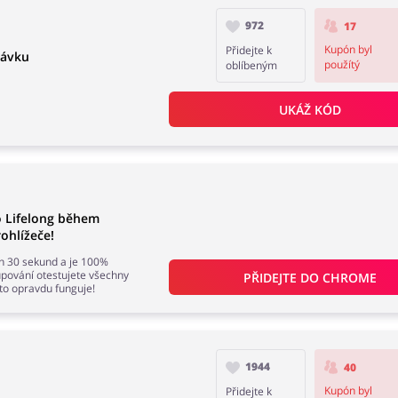
972
17
Kupón byl
Přidejte k
návku
použítý
oblíbeným
UKÁŽ KÓD
o Lifelong během
ohlížeče!
en 30 sekund a je 100%
ování otestujete všechny
PŘIDEJTE DO 
CHROME
 to opravdu funguje!
1944
40
Kupón byl
Přidejte k