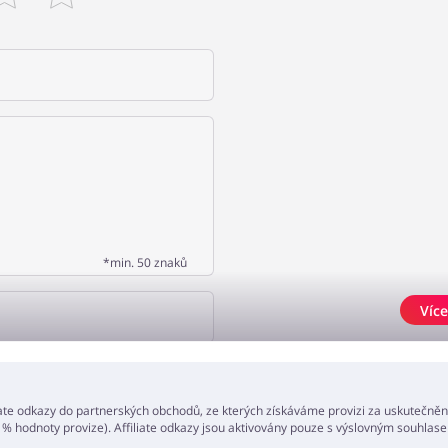
*min. 50 znaků
Více
AT NÁZOR
iate odkazy do partnerských obchodů, ze kterých získáváme provizi za uskutečně
 % hodnoty provize). Affiliate odkazy jsou aktivovány pouze s výslovným souhlase