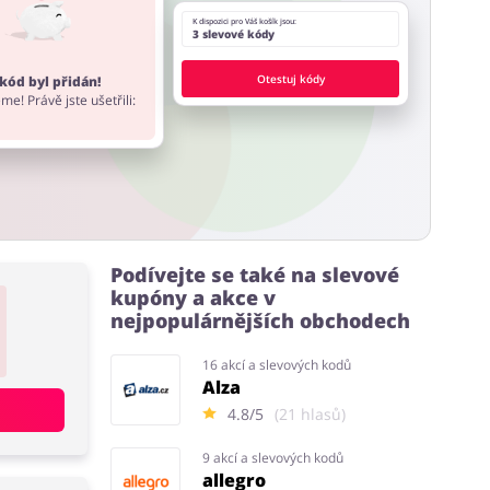
K dispozici pro Váš košík jsou:
3 slevové kódy
Otestuj kódy
kód byl přidán!
me! Právě jste ušetřili:
Podívejte se také na slevové
kupóny a akce v
nejpopulárnějších obchodech
16 akcí a slevových kodů
Alza
4.8/5
(21 hlasů)
9 akcí a slevových kodů
allegro