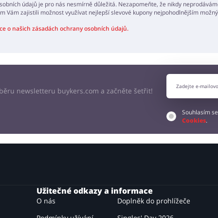
obních údajů je pro nás nesmírně důležitá. Nezapomeňte, že nikdy neprodáváme
m Vám zajistili možnost využívat nejlepší slevové kupony nejpohodlnějším mož
ce o našich zásadách ochrany osobních údajů.
odběru newsletteru buykers.com a začněte šetřit!
Souhlasím se
Cookies
.
Užitečné odkazy a informace
O nás
Doplněk do prohlížeče
Podmínky užívání
Singles' Day 2026