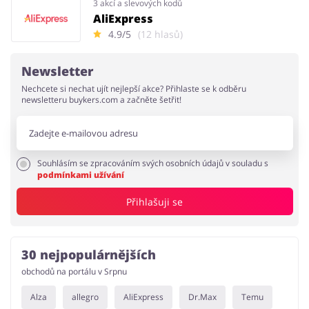
3 akcí a slevových kodů
AliExpress
4.9/5
(12 hlasů)
Newsletter
Nechcete si nechat ujít nejlepší akce? Přihlaste se k odběru
newsletteru buykers.com a začněte šetřit!
Souhlásím se zpracováním svých osobních údajů v souladu s
podmínkami užívání
Přihlašuji se
30 nejpopulárnějších
obchodů na portálu v Srpnu
Alza
allegro
AliExpress
Dr.Max
Temu