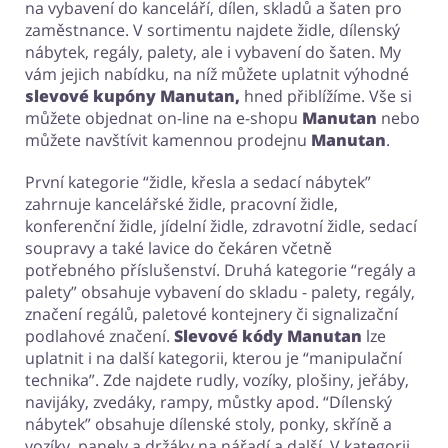
na vybavení do kanceláří, dílen, skladů a šaten pro
zaměstnance. V sortimentu najdete židle, dílenský
nábytek, regály, palety, ale i vybavení do šaten. My
vám jejich nabídku, na níž můžete uplatnit výhodné
slevové kupóny Manutan,
hned přiblížíme. Vše si
můžete objednat on-line na e-shopu
Manutan
nebo
můžete navštívit kamennou prodejnu
Manutan
.
První kategorie “židle, křesla a sedací nábytek”
zahrnuje kancelářské židle, pracovní židle,
konferenční židle, jídelní židle, zdravotní židle, sedací
soupravy a také lavice do čekáren včetně
potřebného příslušenství. Druhá kategorie “regály a
palety” obsahuje vybavení do skladu - palety, regály,
značení regálů, paletové kontejnery či signalizační
podlahové značení.
Slevové kódy Manutan
lze
uplatnit i na další kategorii, kterou je “manipulační
technika”. Zde najdete rudly, vozíky, plošiny, jeřáby,
navijáky, zvedáky, rampy, můstky apod. “Dílenský
nábytek” obsahuje dílenské stoly, ponky, skříně a
vozíky, panely a držáky na nářadí a další. V kategorii