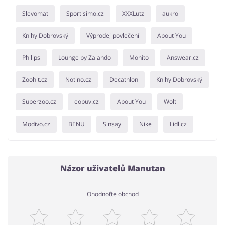
Slevomat
Sportisimo.cz
XXXLutz
aukro
Knihy Dobrovský
Výprodej povlečení
About You
Philips
Lounge by Zalando
Mohito
Answear.cz
Zoohit.cz
Notino.cz
Decathlon
Knihy Dobrovský
Superzoo.cz
eobuv.cz
About You
Wolt
Modivo.cz
BENU
Sinsay
Nike
Lidl.cz
Názor uživatelů Manutan
Ohodnoťte obchod