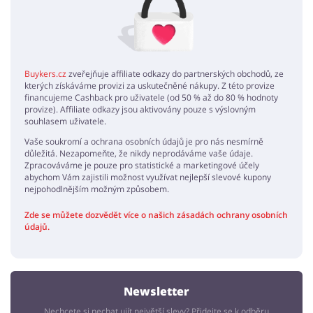
Buykers.cz
zveřejňuje affiliate odkazy do partnerských obchodů, ze
kterých získáváme provizi za uskutečněné nákupy. Z této provize
financujeme Cashback pro uživatele (od 50 % až do 80 % hodnoty
provize). Affiliate odkazy jsou aktivovány pouze s výslovným
souhlasem uživatele.
Vaše soukromí a ochrana osobních údajů je pro nás nesmírně
důležitá. Nezapomeňte, že nikdy neprodáváme vaše údaje.
Zpracováváme je pouze pro statistické a marketingové účely
abychom Vám zajistili možnost využívat nejlepší slevové kupony
nejpohodlnějším možným způsobem.
Zde se můžete dozvědět více o našich zásadách ochrany osobních
údajů.
Newsletter
Nechcete si nechat ujít největší slevy? Přidejte se k odběru