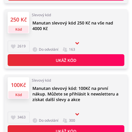
Slevový kód
250 Kč
Manutan slevový kód 250 Kč na vše nad
Knihy, filmy, hry a hudba
Erotika
4000 Kč
Kód
2619
Do odvolání
163
Finance a pojištění
Počítače foto a elektronika
UKÁŽ KÓD
Slevový kód
100Kč
Auto
Oblečení, obuv a doplňky
Manutan slevový kód: 100Kč na první
nákup. Můžete se přihlásit k newsletteru a
Kód
získat další slevy a akce
3463
Dárky a gadgety
Sport a hobby
Do odvolání
300
UKÁŽ KÓD