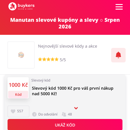
Manutan slevové kupóny a slevy ○ Srpen
Kategorie
2026
Top100
Nejnovější slevové kódy a akce
Obchody
5/5
Kancelářské potřeby
Chovatelské potřeby
Přihlásit se
Slevový kód
1000 Kč
Slevový kód 1000 Kč pro váš první nákup
Šperky a hodinky
Potraviny
nad 5000 Kč!
Registrovat
Kód
557
Do odvolání
48
Pro děti
Dům, interiér a zahrada
UKÁŽ KÓD