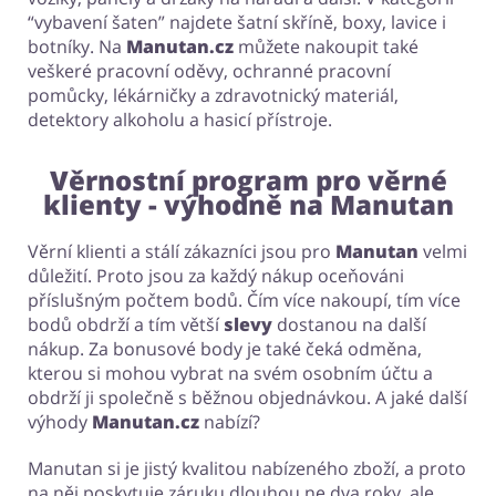
“vybavení šaten” najdete šatní skříně, boxy, lavice i
botníky. Na
Manutan.cz
můžete nakoupit také
veškeré pracovní oděvy, ochranné pracovní
pomůcky, lékárničky a zdravotnický materiál,
detektory alkoholu a hasicí přístroje.
Věrnostní program pro věrné
klienty - výhodně na Manutan
Věrní klienti a stálí zákazníci jsou pro
Manutan
velmi
důležití. Proto jsou za každý nákup oceňováni
příslušným počtem bodů. Čím více nakoupí, tím více
bodů obdrží a tím větší
slevy
dostanou na další
nákup. Za bonusové body je také čeká odměna,
kterou si mohou vybrat na svém osobním účtu a
obdrží ji společně s běžnou objednávkou. A jaké další
výhody
Manutan.cz
nabízí?
Manutan si je jistý kvalitou nabízeného zboží, a proto
na něj poskytuje záruku dlouhou ne dva roky, ale