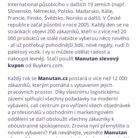
International působícího v dalších 19 zemích (např.
Slovensko, Německo, Polsko, Maďarsko, Itálie,
Francie, Finsko, Švédsko, Norsko a další). V České
republice začal působit v roce 2005. Každý den se na
stránkách objeví 200 zákazníků, kteří si z více než 20
000 produktů ve stálé nabídce vyberou něco nového
- ať už potřebují pohodlnější židli, nové regály, rudl či
paletový vozík. I vy si můžete udělat radost a
nakoupit levněji. Stačí použít
Manutan slevový
kupon
od Buykers.com.
Každý rok se
Manutan.cz
postará o více než 12 000
zákazníků, kterým pomáhá s vybavením jejich
pracovních prostor. Díky vlastnímu logistickému
zázemí splňující všechny požadavky na moderní
vybavení, call centrum pro vyřízení všech objednávek
a profesionálů v obchodním i marketingovém
oddělení se daří obsloužit všechny zákazníky k
oboustranné spokojenosti. Zrovna nyní přemýšlíte o
novém vybavení? Pak neváhejte, vezměte
Manutan