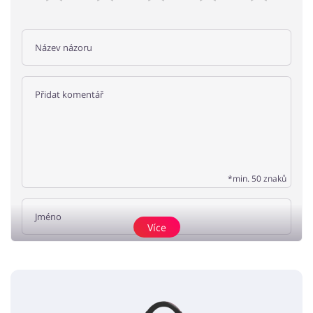
*min. 50 znaků
Více
Přidat názor
Žádné elementy nejsou