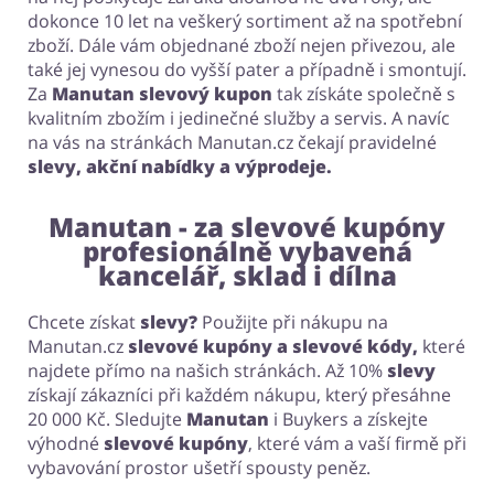
dokonce 10 let na veškerý sortiment až na spotřební
zboží. Dále vám objednané zboží nejen přivezou, ale
také jej vynesou do vyšší pater a případně i smontují.
Za
Manutan slevový kupon
tak získáte společně s
kvalitním zbožím i jedinečné služby a servis. A navíc
na vás na stránkách Manutan.cz čekají pravidelné
slevy, akční nabídky a výprodeje.
Manutan - za slevové kupóny
profesionálně vybavená
kancelář, sklad i dílna
Chcete získat
slevy?
Použijte při nákupu na
Manutan.cz
slevové kupóny a slevové kódy,
které
najdete přímo na našich stránkách. Až 10%
slevy
získají zákazníci při každém nákupu, který přesáhne
20 000 Kč. Sledujte
Manutan
i Buykers a získejte
výhodné
slevové kupóny
, které vám a vaší firmě při
vybavování prostor ušetří spousty peněz.