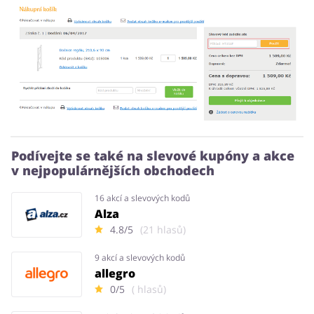
Podívejte se také na slevové kupóny a akce
v nejpopulárnějších obchodech
16 akcí a slevových kodů
Alza
4.8/5
(21 hlasů)
9 akcí a slevových kodů
allegro
0/5
( hlasů)