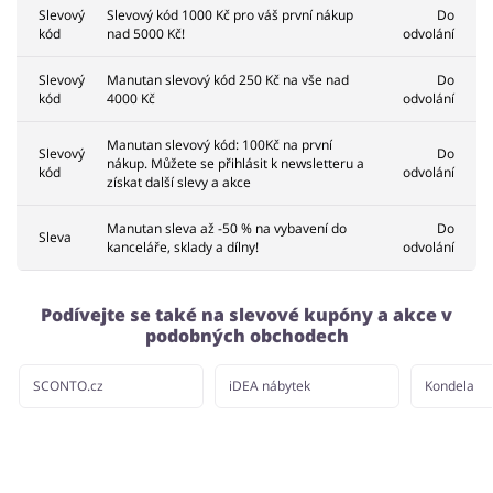
Slevový
Slevový kód 1000 Kč pro váš první nákup
Do
kód
nad 5000 Kč!
odvolání
Slevový
Manutan slevový kód 250 Kč na vše nad
Do
kód
4000 Kč
odvolání
Manutan slevový kód: 100Kč na první
Slevový
Do
nákup. Můžete se přihlásit k newsletteru a
kód
odvolání
získat další slevy a akce
Manutan sleva až -50 % na vybavení do
Do
Sleva
kanceláře, sklady a dílny!
odvolání
Podívejte se také na slevové kupóny a akce v
podobných obchodech
SCONTO.cz
iDEA nábytek
Kondela