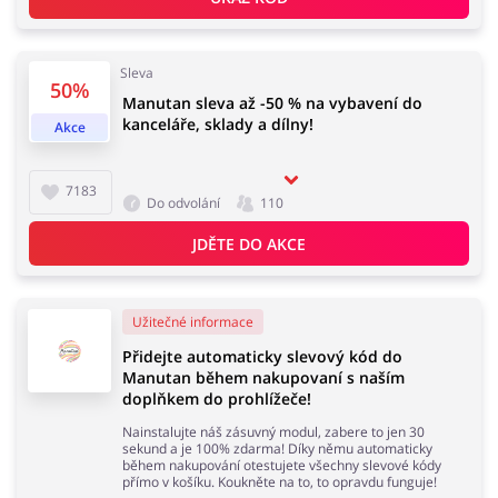
Domácnost a spotřebiče
Turistika a cestování
Sleva
50%
Manutan sleva až -50 % na vybavení do
kanceláře, sklady a dílny!
Akce
Služby
Zdraví a krása
7183
Do odvolání
110
JDĚTE DO AKCE
Užitečné informace
Přidejte automaticky slevový kód do
Manutan během nakupovaní s naším
doplňkem do prohlížeče!
Nainstalujte náš zásuvný modul, zabere to jen 30
sekund a je 100% zdarma! Díky němu automaticky
během nakupování otestujete všechny slevové kódy
přímo v košíku. Koukněte na to, to opravdu funguje!