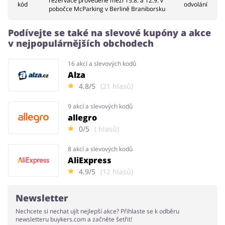
rezervace provedene mezi 15.8. a 12.9. v
kód
odvolání
pobočce McParking v Berlině Braniborsku
Podívejte se také na slevové kupóny a akce
v nejpopulárnějších obchodech
16 akcí a slevových kodů
Alza
4.8/5
(21 hlasů)
9 akcí a slevových kodů
allegro
0/5
( hlasů)
8 akcí a slevových kodů
AliExpress
4.9/5
(12 hlasů)
Newsletter
Nechcete si nechat ujít nejlepší akce? Přihlaste se k odběru
newsletteru buykers.com a začněte šetřit!