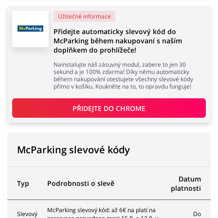
Užitečné informace
Domácnost a spotřebiče
Turistika a cestování
Přidejte automaticky slevový kód do
McParking během nakupovaní s naším
doplňkem do prohlížeče!
Nainstalujte náš zásuvný modul, zabere to jen 30
sekund a je 100% zdarma! Díky němu automaticky
během nakupování otestujete všechny slevové kódy
Služby
Zdraví a krása
přímo v košíku. Koukněte na to, to opravdu funguje!
PŘIDEJTE DO 
CHROME
McParking slevové kódy
Datum
Typ
Podrobnosti o slevě
platnosti
McParking slevový kód: až 6€ na platí na
Slevový
Do