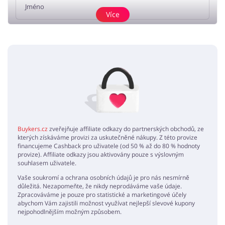
Více
Přidat názor
Žádné elementy nejsou
Buykers.cz
zveřejňuje affiliate odkazy do partnerských obchodů, ze
kterých získáváme provizi za uskutečněné nákupy. Z této provize
financujeme Cashback pro uživatele (od 50 % až do 80 % hodnoty
provize). Affiliate odkazy jsou aktivovány pouze s výslovným
souhlasem uživatele.
Vaše soukromí a ochrana osobních údajů je pro nás nesmírně
důležitá. Nezapomeňte, že nikdy neprodáváme vaše údaje.
Zpracováváme je pouze pro statistické a marketingové účely
abychom Vám zajistili možnost využívat nejlepší slevové kupony
nejpohodlnějším možným způsobem.