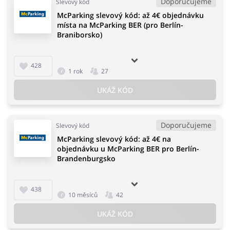
Doporučujeme
Slevový kód
McParking slevový kód: až 4€ objednávku
místa na McParking BER (pro Berlín-
Braniborsko)
428
1 rok
27
UKÁŽ KÓD
Doporučujeme
Slevový kód
McParking slevový kód: až 4€ na
objednávku u McParking BER pro Berlín-
Brandenburgsko
438
10 měsíců
42
UKÁŽ KÓD