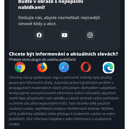
Buďte v obraze s nejlepšími
nabídkami!
Sledujte nás, abyste nezmeškali nejnovější
slevové kódy a akce.
Chcete být informováni o aktuálních slevách?
Přidejte tento plugin do vašeho prohlížeče
Všechny názvy společností, loga a ochranné známky byly použity
pouze pro informační účely. Autorská práva k grafickým prvkům v
propagačních materiálech náleží příslušným obchodním subjektům.
Analyzujeme anonymizované informace našich uživatelů, abychom
mohli lépe přizpůsobit naši nabídku a obsah stránek vašim potřebám
a chránit vás před nepoctivými hráči. Tato stránka také používá
soubory cookie, například k analýze návštěvnosti stránek. Můžete
určit podmínky ukládání nebo přístupu k souborům cookie ve svém
prohlížeči. Více informací najdete v sekci Informace o souborech
cookie.