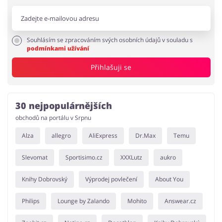
Souhlásím se zpracováním svých osobních údajů v souladu s
podmínkami užívání
Přihlašuji se
30 nejpopulárnějších
obchodů na portálu v Srpnu
Alza
allegro
AliExpress
Dr.Max
Temu
Slevomat
Sportisimo.cz
XXXLutz
aukro
Knihy Dobrovský
Výprodej povlečení
About You
Philips
Lounge by Zalando
Mohito
Answear.cz