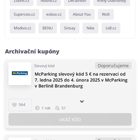
Zoohit.cz
Notino.cz
Decathlon
Knihy Dobrovský
Superzoo.cz
eobuv.cz
About You
Wolt
Modivo.cz
BENU
Sinsay
Nike
Lidl.cz
Archivační kupóny
Doporučujeme
Slevový kód
McParking slevový kód 5 € na rezervaci od
7. ledna 2025 do 4. února 2025 v McParking
v Berlíně Brandenburg
564
1 rok
51
UKÁŽ KÓD