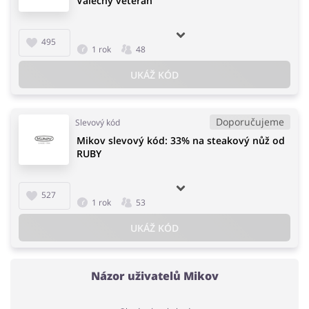
Válečný veterán
495
1 rok
48
UKÁŽ KÓD
Doporučujeme
Slevový kód
Mikov slevový kód: 33% na steakový nůž od
RUBY
527
1 rok
53
UKÁŽ KÓD
Názor uživatelů Mikov