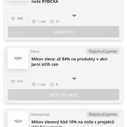
nože RYBIČKA
388
1 rok
51
UKÁŽ KÓD
Doporučujeme
Sleva
Mikov sleva: až 84% na produkty v akci
Jarní střih cen
416
1 rok
0
JDĚTE DO AKCE
Doporučujeme
Slevový kód
Mikov slevový kód 10% na nože z projektů