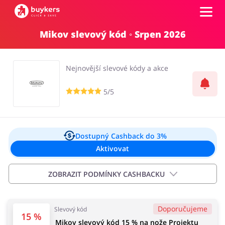
Mikov slevový kód ◦ Srpen 2026
Kategorie
Nejnovější slevové kódy a akce
Top100
5/5
Obchody
Kancelářské potřeby
Chovatelské potřeby
Přihlásit se
Dostupný Cashback
do 3%
Aktivovat
Šperky a hodinky
Potraviny
Registrovat
ZOBRAZIT PODMÍNKY CASHBACKU
Důležité informace:
Doporučujeme
Slevový kód
Cashback se objeví na vašem účtu od 2 hodin do 72
Pro děti
Dům, interiér a zahrada
15 %
Mikov slevový kód 15 % na nože Projektu
hodin od data podání objednávky. Nevztahuje se na