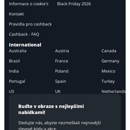
Informace o cookie's
Black Friday 2026
Kontakt
Pravidla pro cashback
Cashback - FAQ
International
Australia
Austria
Canada
Brazil
France
Germany
India
Poland
Mexico
Portugal
Spain
Turkey
US
UK
Netherlands
Buďte v obraze s nejlepšími
nabídkami!
Sledujte nás, abyste nezmeškali nejnovější
slevové kódy a akce.