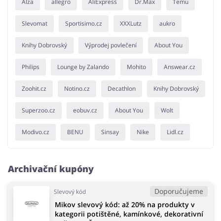
Alza
allegro
AliExpress
Dr.Max
Temu
Slevomat
Sportisimo.cz
XXXLutz
aukro
Knihy Dobrovský
Výprodej povlečení
About You
Philips
Lounge by Zalando
Mohito
Answear.cz
Zoohit.cz
Notino.cz
Decathlon
Knihy Dobrovský
Superzoo.cz
eobuv.cz
About You
Wolt
Modivo.cz
BENU
Sinsay
Nike
Lidl.cz
Archivační kupóny
Doporučujeme
Slevový kód
Mikov slevový kód: až 20% na produkty v
kategorii potištěné, kamínkové, dekorativní