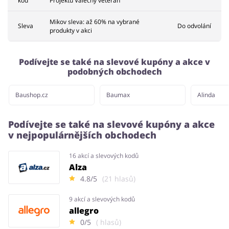
kód
Projektu Válečný veterán
Mikov sleva: až 60% na vybrané
Sleva
Do odvolání
produkty v akci
Podívejte se také na slevové kupóny a akce v
podobných obchodech
Baushop.cz
Baumax
Alinda
Podívejte se také na slevové kupóny a akce
v nejpopulárnějších obchodech
16 akcí a slevových kodů
Alza
4.8/5
(21 hlasů)
9 akcí a slevových kodů
allegro
0/5
( hlasů)