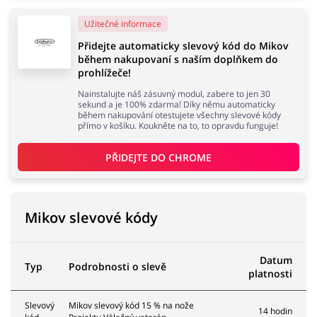
Užitečné informace
Domácnost a spotřebiče
Turistika a cestování
Přidejte automaticky slevový kód do Mikov
během nakupovaní s naším doplňkem do
prohlížeče!
Nainstalujte náš zásuvný modul, zabere to jen 30
sekund a je 100% zdarma! Díky němu automaticky
během nakupování otestujete všechny slevové kódy
Služby
Zdraví a krása
přímo v košíku. Koukněte na to, to opravdu funguje!
PŘIDEJTE DO 
CHROME
Mikov slevové kódy
Datum
Typ
Podrobnosti o slevě
platnosti
Slevový
Mikov slevový kód 15 % na nože
14 hodin