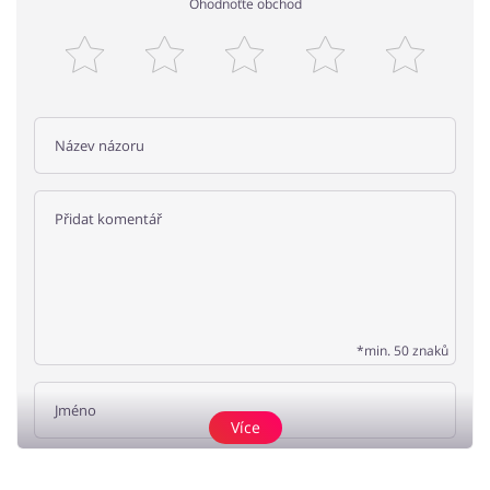
Ohodnoťte obchod
*min. 50 znaků
Více
Přidat názor