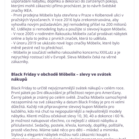
uspořádání nábytku, doplňků a dekorací do zařízených pokojů,
kterými mohli zákazníci přímo procházet. Je to návrh švédské
značky IKEA.
- První prodejna Möbelix byla otevřena v Praze v Kolbenově ulici v
pražských Vysočanech. V roce 2016 byla zrekonstruována, aby
vyhověla novým požadavkům. Její remodeling přišel na 200 milionů
Kč. Udělejte si remodeling bytu a použijte si slevový kupon Möbelix.
- V roce 2005 v rodinném Rakousku Möbelix začal prodávat nábytek
online a byla to jedna z prvních značek, která to udělala.
- V únoru 2019 se ukázalo nové logo značky Möbelix, které bylo
měně pestré než to předchozí.
- Möbelix je součástí velkého rakouského koncernu XXXLutz a je
nejrychleji rostoucí sítí v Evropě. Sleva Möbelix čeká na věrné
zákazníky.
Black Friday v obchodě Möbelix – slevy ve svátek
nákupů
Black Friday to určitě nejvýznamnější svátek nákupů v celém roce.
První pátek po Dni díkuvzdání je příležitost nejen pro Američany.
Černý pátek je známý po celém světě. Značka Möbelix samozřejmě
nezapomíná na své zákazníky a datum Black Friday je pro ni velmi
důležitá. Každý rok připravujeme slevový kupon Möbelix pro
každého, kdo má chuť na nejpopulárnější a nejkvalitnější modely
nábytku. Klienti můžou očekávat slevy 10, 30, 40 a dokonce i 60 %.
Je možnost nakupovat všechno, co nejlepší z oblasti nábytku a
příslušenství. Sedačky, postele, křesla, komody, doplňky, polštáře,
prostě všechno. Máme také něco pro děti – mládež a miminka.
Stylový a elegantní nábytek můžou naši zákazníci koupit s