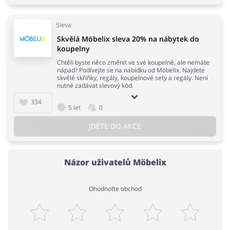
Sleva
Skvělá Möbelix sleva 20% na nábytek do
koupelny
Chtěli byste něco změnit ve své koupelně, ale nemáte
nápad? Podívejte se na nabídku od Möbelix. Najdete
skvělé skříňky, regály, koupelnové sety a regály. Není
nutné zadávat slevový kód.
334
5 let
0
JDĚTE DO AKCE
Názor uživatelů Möbelix
Ohodnoťte obchod