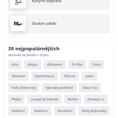
Kurýrní doprava
Osobní odběr
30 nejpopulárnějších
obchodů na portálu v Srpnu
Alza
allegro
AliExpress
Dr.Max
Temu
Slevomat
Sportisimo.cz
XXXLutz
aukro
Knihy Dobrovský
Výprodej povlečení
About You
Philips
Lounge by Zalando
Mohito
Answear.cz
Zoohit.cz
Notino.cz
Decathlon
Knihy Dobrovský