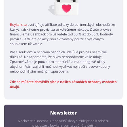
Buykers.cz
zveřejňuje affiliate odkazy do partnerských obchodů, ze
kterých získáváme provizi za uskutečněné nákupy. Z této provize
financujeme Cashback pro uživatele (od 50 % až do 80 % hodnoty
provize). Affiliate odkazy jsou aktivovány pouze s výslovným
souhlasem uživatele.
Vaše soukromí a ochrana osobních údajů je pro nás nesmírně
důležitá. Nezapomeňte, že nikdy neprodáváme vaše údaje.
Zpracováváme je pouze pro statistické a marketingové účely
abychom Vám zajistili možnost využívat nejlepší slevové kupony
nejpohodlnějším možným způsobem.
Zde se můžete dozvědět více o našich zásadách ochrany osobních
údajů.
Newsletter
Nechcete si nechat ujít největší slevy? Přidejte se k odběru
newsletteru buykers.com a začněte šetřit!