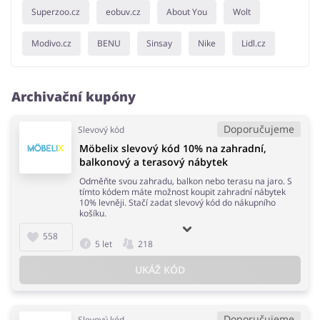
Superzoo.cz
eobuv.cz
About You
Wolt
Modivo.cz
BENU
Sinsay
Nike
Lidl.cz
Archivační kupóny
Doporučujeme
Slevový kód
Möbelix slevový kód 10% na zahradní,
balkonový a terasový nábytek
Odměňte svou zahradu, balkon nebo terasu na jaro. S
tímto kódem máte možnost koupit zahradní nábytek
10% levněji. Stačí zadat slevový kód do nákupního
košíku.
558
5 let
218
UKÁŽ KÓD
Doporučujeme
Slevový kód