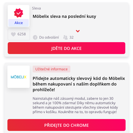
Sleva
Möbelix sleva na poslední kusy
Domácnost a spotřebiče
Turistika a cestování
Akce
6258
Do odvolání
32
JDĚTE DO AKCE
Služby
Zdraví a krása
Užitečné informace
Přidejte automaticky slevový kód do Möbelix
během nakupovaní s naším doplňkem do
prohlížeče!
Nainstalujte náš zásuvný modul, zabere to jen 30
sekund a je 100% zdarma! Díky němu automaticky
během nakupování otestujete všechny slevové kódy
přímo v košíku. Koukněte na to, to opravdu funguje!
PŘIDEJTE DO 
CHROME