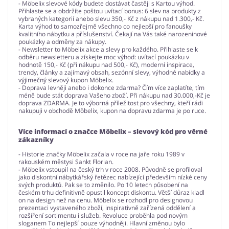
- Möbelix slevové kódy budete dostávat častěji s Kartou výhod.
Přihlaste se a obdržíte poštou uvítací bonus: 6 slev na produkty z
vybraných kategorií anebo slevu 350,- Kč z nákupu nad 1.300,- Kč.
Karta výhod to samozřejmě všechno co nejlepší pro fanoušky
kvalitního nábytku a příslušenství. Čekají na Vás také narozeninové
poukázky a odměny za nákupy.
- Newsletter to Möbelix akce a slevy pro každého. Přihlaste se k
odběru newsletteru a získejte moc výhod: uvítací poukázku v
hodnotě 150,- Kč (při nákupu nad 500,- Kč), moderní inspirace,
trendy, články a zajímavý obsah, sezónní slevy, výhodné nabídky a
výjimečný slevový kupon Möbelix.
- Doprava levněji anebo i dokonce zdarma? Čím více zaplatíte, tím
méně bude stát doprava Vašeho zboží. Při nákupu nad 30.000,-Kč je
doprava ZDARMA. Je to výborná příležitost pro všechny, kteří rádi
nakupuji v obchodě Möbelix, kupon na dopravu zdarma je po ruce.
Více informací o značce Möbelix – slevový kód pro věrné
zákazníky
- Historie značky Möbelix začala v roce na jaře roku 1989 v
rakouském městysi Sankt Florian.
- Möbelix vstoupil na český trh v roce 2008. Původně se profiloval
jako diskontní nábytkářský řetězec nabízející především nízké ceny
svých produktů. Pak se to změnilo. Po 10 letech působení na
českém trhu definitivně opustil koncept diskontu. Větší důraz kladl
on na design než na cenu. Möbelix se rozhodl pro designovou
prezentaci vystaveného zboží, inspirativně zařízená oddělení a
rozšíření sortimentu i služeb. Revoluce proběhla pod novým
sloganem To nejlepší pouze výhodněji. Hlavní změnou bylo