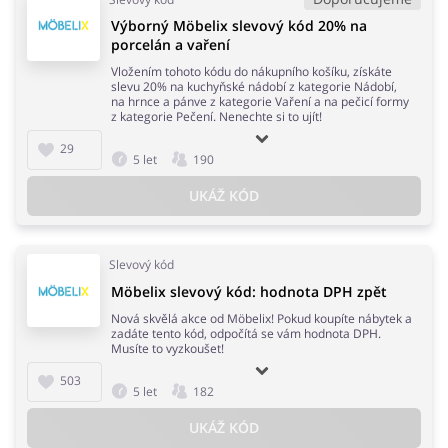
Výborný Möbelix slevový kód 20% na
porcelán a vaření
Vložením tohoto kódu do nákupního košíku, získáte
slevu 20% na kuchyňské nádobí z kategorie Nádobí,
na hrnce a pánve z kategorie Vaření a na pečicí formy
z kategorie Pečení. Nenechte si to ujít!
29
5 let
190
UKÁŽ KÓD
Slevový kód
Möbelix slevový kód: hodnota DPH zpět
Nová skvělá akce od Möbelix! Pokud koupíte nábytek a
zadáte tento kód, odpočítá se vám hodnota DPH.
Musíte to vyzkoušet!
503
5 let
182
UKÁŽ KÓD