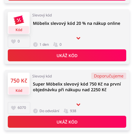
Slevový kód
Möbelix slevový kód 20 % na nákup online
Knihy, filmy, hry a hudba
Erotika
Kód
0
1 den
0
UKÁŽ KÓD
Finance a pojištění
Počítače foto a elektronika
Doporučujeme
Slevový kód
750 Kč
Super Möbelix slevový kód 750 Kč na první
Auto
Oblečení, obuv a doplňky
objednávku při nákupu nad 2250 Kč
Kód
6070
Do odvolání
938
Dárky a gadgety
Sport a hobby
UKÁŽ KÓD