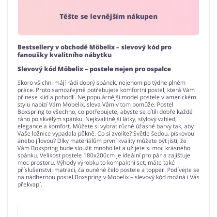
Těšte se levnějším nákupen
Bestsellery v obchodě Möbelix – slevový kód pro
fanoušky kvalitního nábytku
Slevový kód Möbelix – postele nejen pro ospalce
Skoro všichni májí rádi dobrý spánek, nejenom po týdne plném
práce. Proto samozřejmě potřebujete komfortní postel, která Vám
přinese klid a pohodlí. Nejpopulárnější model postele v americkém
stylu nabízí Vám Möbelix, sleva Vám v tom pomůže. Postel
Boxspring to všechno, co potřebujete, abyste se cítili dobře každé
ráno po skvělým spánku. Nejkvalitnější látky, stylový vzhled,
elegance a komfort. Můžete si vybrat různé úžasné barvy tak, aby
Vaše ložnice vypadala pěkně. Co si zvolíte? Světle šedou, pískovou
anebo jílovou? Díky materiálům první kvality můžete být jistí, že
Vám Boxspring bude sloužit mnoho let a užijete si moc krásného
spánku. Velikost postele 180x200cm je ideální pro pár a zajišťuje
moc prostoru. Výhody výrobku to kompaktní set, máte také
příslušenství: matraci, čalouněné čelo postele a topper. Podívejte se
na nádhernou postel Boxspring v Mobelix – slevový kód možná i Vás
překvapí.