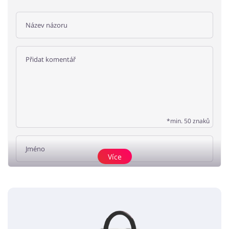
*min. 50 znaků
Více
Přidat názor
Žádné elementy nejsou