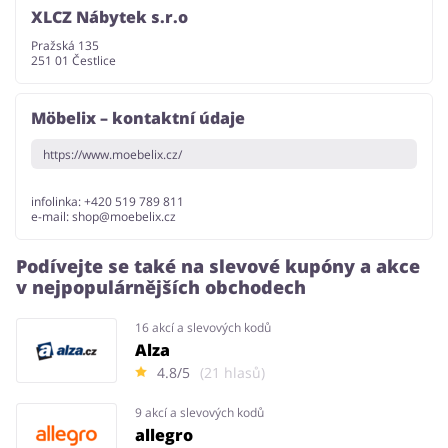
XLCZ Nábytek s.r.o
Pražská 135
251 01 Čestlice
Möbelix – kontaktní údaje
https://www.moebelix.cz/
infolinka: +420 519 789 811
e-mail:
shop@moebelix.cz
Podívejte se také na slevové kupóny a akce
v nejpopulárnějších obchodech
16 akcí a slevových kodů
Alza
4.8/5
(21 hlasů)
9 akcí a slevových kodů
allegro