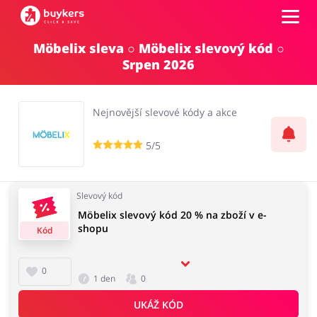
Möbelix sleva ○ Möbelix slevový kód ○
Kategorie
Srpen 2026
Top100
Nejnovější slevové kódy a akce
Obchody
5/5
Kancelářské potřeby
Chovatelské potřeby
Přihlásit se
Slevový kód
Möbelix slevový kód 20 % na zboží v e-
Šperky a hodinky
Potraviny
shopu
Registrovat
Kód
0
1 den
0
Pro děti
Dům, interiér a zahrada
UKÁŽ KÓD