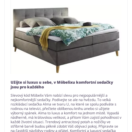
Užijte si luxus u sebe, v Möbelixu komfortní sedačky
jsou pro každého
Slevový kód Möbelix Vám nabízí slevu pro nejpopulárnější a
nejkomfortnější sedačky. Podívejte se ale na hvězdu. To velká
rozkládací sedačka Alma ve tvaru U, na které se spolu podíváte s
rodinou na televizi, přečtete oblíbenou knihu anebo si užijete
výborný spánek. Alma to luxus a komfort na jednom místě. Vypadá
nádherně, má královskou velikost, a přitom Vám zajistí pohodlnost v
každé životní situaci. Trendový antracitový potah a nožičky ve
stříbrné barvě budou pěkně zdobit Váš obývací pokoj. Připravte se
na častější návštěvy rodiny a přátel. Komfortní a luxusní sedačka