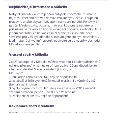
Nejdůležitější informace o Möbelix
Nábytek, nábytek a ještě jednou nábytek. To v Möbelixu máme
nejradší. Všechno pro Váš domov. Pro kuchyni, ložnici, koupelnu,
pracovnu anebo obývák. Nezapomínáme ani na děti. Pohovky a
gauče, křesla, stolky, postele, matrace, kuchyňský nábytek a
příslušenství, závěsy a záclony, osvětlení, koberce a rohožky. To je
jenom část toho, co na Vás čeká. V Möbelixu si koupíte něco
skvělého pro Váš byt, ale také si naplánujete kuchyni od základu.
Jestli máte rádi kvalitní nábytek, podívejte se do nabídky obchodu
Möbelix – sleva je blízko.
Vrácení zboží v Möbelix
Zboží nakoupené v Möbelix můžete vrátit do 14 kalendářních dnů
od jeho převzetí. A nemusíte přitom udávat žádný důvod. Jak to
všechno uděláte? Sledujte následující pokyny.
Měli byste:
1. důkladně zabalit zboží tak, aby se nepoškodilo
2. ke zboží přiložit vyplněný formulář o vrácení a výměně zboží
(faktura není nutná)
3. vyplnit výměnný formulář, který naleznete ve VOP a označit
"žádám o vrácení peněz", uvést číslo Vašeho účtu
4. zaslat zboží poštou, nejlépe doporučeně
Reklamace zboží v Möbelix