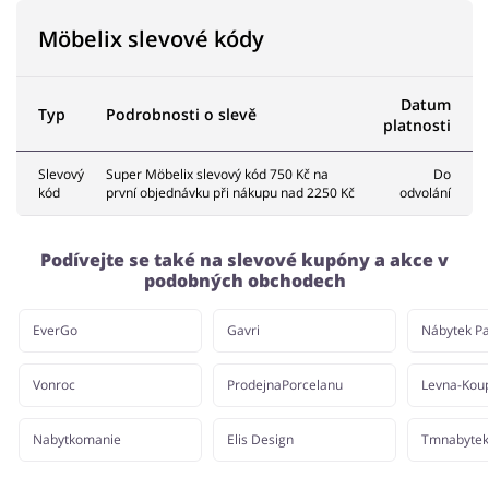
Möbelix slevové kódy
Datum
Typ
Podrobnosti o slevě
platnosti
Slevový
Super Möbelix slevový kód 750 Kč na
Do
kód
první objednávku při nákupu nad 2250 Kč
odvolání
Podívejte se také na slevové kupóny a akce v
podobných obchodech
EverGo
Gavri
Nábytek Pa
Vonroc
ProdejnaPorcelanu
Levna-Kou
Nabytkomanie
Elis Design
Tmnabytek