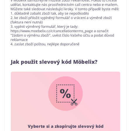
V Möbelix samozřejmě můžete zboží reklamovat. Pokud to chcete
udělat, kontaktujte nás prostřednictvím call centra nebo e-mailem.
Můžete také sledovat následující kroky. V tomto případě byste měli:
1. důkladně zabalit zboží tak, aby se nepoškodilo
2. ke zboží přiložit vyplněný formulář o vrácení a výměně zboží
(faktura není nutná)
3. vyplnit výměnný formulář, který je tady:
https://www.moebelix.cz/c/cancellationterms_page a označit
"žádám o výměnu zboží", uvést číslo Vašeho účtu a podat důvod
reklamace
4. zaslat zboží poštou, nejlépe doporučeně
Jak použit slevový kód Möbelix?
Vyberte si a zkopírujte slevový kód