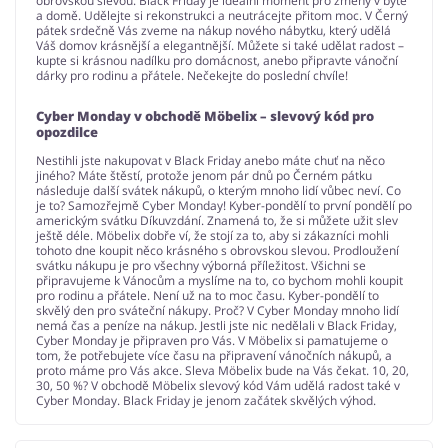
obrovskou slevou. Black Friday je ideální moment pro změny v bytě
a domě. Udělejte si rekonstrukci a neutrácejte přitom moc. V Černý
pátek srdečně Vás zveme na nákup nového nábytku, který udělá
Váš domov krásnější a elegantnější. Můžete si také udělat radost –
kupte si krásnou nadílku pro domácnost, anebo připravte vánoční
dárky pro rodinu a přátele. Nečekejte do poslední chvíle!
Cyber Monday v obchodě Möbelix – slevový kód pro
opozdilce
Nestihli jste nakupovat v Black Friday anebo máte chuť na něco
jiného? Máte štěstí, protože jenom pár dnů po Černém pátku
následuje další svátek nákupů, o kterým mnoho lidí vůbec neví. Co
je to? Samozřejmě Cyber Monday! Kyber-pondělí to první pondělí po
americkým svátku Díkuvzdání. Znamená to, že si můžete užit slev
ještě déle. Möbelix dobře ví, že stojí za to, aby si zákazníci mohli
tohoto dne koupit něco krásného s obrovskou slevou. Prodloužení
svátku nákupu je pro všechny výborná příležitost. Všichni se
připravujeme k Vánocům a myslíme na to, co bychom mohli koupit
pro rodinu a přátele. Není už na to moc času. Kyber-pondělí to
skvělý den pro sváteční nákupy. Proč? V Cyber Monday mnoho lidí
nemá čas a peníze na nákup. Jestli jste nic nedělali v Black Friday,
Cyber Monday je připraven pro Vás. V Möbelix si pamatujeme o
tom, že potřebujete více času na připravení vánočních nákupů, a
proto máme pro Vás akce. Sleva Möbelix bude na Vás čekat. 10, 20,
30, 50 %? V obchodě Möbelix slevový kód Vám udělá radost také v
Cyber Monday. Black Friday je jenom začátek skvělých výhod.