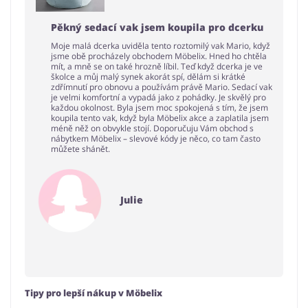
Pěkný sedací vak jsem koupila pro dcerku
Moje malá dcerka uviděla tento roztomilý vak Mario, když
jsme obě procházely obchodem Möbelix. Hned ho chtěla
mít, a mně se on také hrozně líbil. Teď když dcerka je ve
školce a můj malý synek akorát spí, dělám si krátké
zdřímnutí pro obnovu a používám právě Mario. Sedací vak
je velmi komfortní a vypadá jako z pohádky. Je skvělý pro
každou okolnost. Byla jsem moc spokojená s tím, že jsem
koupila tento vak, když byla Möbelix akce a zaplatila jsem
méně něž on obvykle stojí. Doporučuju Vám obchod s
nábytkem Möbelix – slevové kódy je něco, co tam často
můžete shánět.
Julie
Tipy pro lepší nákup v Möbelix