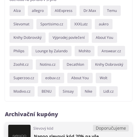
Alza
allegro
AliExpress
Dr.Max
Temu
Slevomat
Sportisimo.cz
XXXLutz
aukro
Knihy Dobrovský
Výprodej povlečení
About You
Philips
Lounge by Zalando
Mohito
Answear.cz
Zoohit.cz
Notino.cz
Decathlon
Knihy Dobrovský
Superzoo.cz
eobuv.cz
About You
Wolt
Modivo.cz
BENU
Sinsay
Nike
Lidl.cz
Archivační kupóny
Doporučujeme
Slevový kód
Nanoo slevový kód 20% na vše