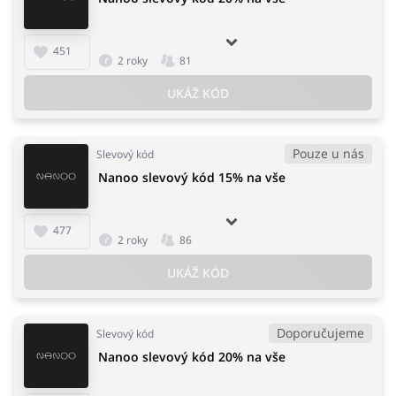
451
2 roky
81
UKÁŽ KÓD
Pouze u nás
Slevový kód
Nanoo slevový kód 15% na vše
477
2 roky
86
UKÁŽ KÓD
Doporučujeme
Slevový kód
Nanoo slevový kód 20% na vše