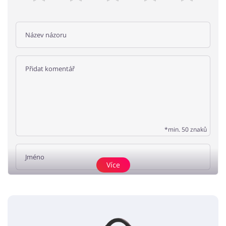
*min. 50 znaků
Více
Přidat názor
Žádné elementy nejsou