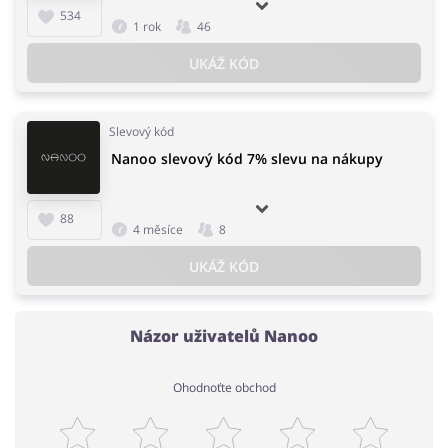
534
1 rok
46
UKÁŽ KÓD
Slevový kód
Nanoo slevový kód 7% slevu na nákupy
88
4 měsíce
8
UKÁŽ KÓD
Názor uživatelů Nanoo
Ohodnoťte obchod