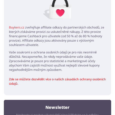
Buykers.cz
zveřejňuje affiliate odkazy do partnerských obchodů, ze
kterých získáváme provizi za uskutečněné nákupy. Z této provize
financujeme Cashback pro uživatele (od 50 % až do 80 % hodnoty
provize). Affiliate odkazy jsou aktivovány pouze s výslovným
souhlasem uživatele.
Vaše soukromí a ochrana osobních údajů je pro nás nesmírně
důležitá. Nezapomeňte, že nikdy neprodáváme vaše údaje.
Zpracováváme je pouze pro statistické a marketingové účely
abychom Vám zajistili možnost využívat nejlepší slevové kupony
nejpohodlnějším možným způsobem.
Zde se můžete dozvědět více o našich zásadách ochrany osobních
údajů.
Newsletter
Nechcete si nechat ujít největší slevy? Přidejte se k odběru