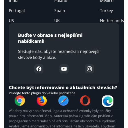
India
Poland
Mexico
Portugal
Spain
Turkey
US
UK
Netherlands
Buďte v obraze s nejlepšími
nabídkami!
Sledujte nás, abyste nezmeškali nejnovější
slevové kódy a akce.
Chcete být informováni o aktuálních slevách?
Přidejte tento plugin do vašeho prohlížeče
Všechny názvy společností, loga a ochranné známky byly použity
pouze pro informační účely. Autorská práva k grafickým prvkům v
propagačních materiálech náleží příslušným obchodním subjektům.
Analyzujeme anonymizované informace našich uživatelů, abychom