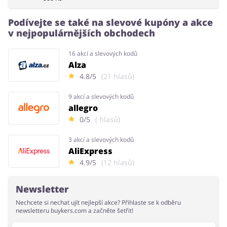
Podívejte se také na slevové kupóny a akce
Domácnost a spotřebiče
Turistika a cestování
v nejpopulárnějších obchodech
16 akcí a slevových kodů
Alza
4.8/5
(21 hlasů)
Služby
Zdraví a krása
9 akcí a slevových kodů
allegro
0/5
( hlasů)
3 akcí a slevových kodů
AliExpress
4.9/5
(12 hlasů)
Newsletter
Nechcete si nechat ujít nejlepší akce? Přihlaste se k odběru
newsletteru buykers.com a začněte šetřit!