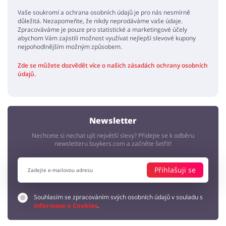
Vaše soukromí a ochrana osobních údajů je pro nás nesmírně
důležitá. Nezapomeňte, že nikdy neprodáváme vaše údaje.
Zpracováváme je pouze pro statistické a marketingové účely
abychom Vám zajistili možnost využívat nejlepší slevové kupony
nejpohodlnějším možným způsobem.
Zde se můžete dozvědět více o našich zásadách ochrany osobních
údajů.
Newsletter
Nechcete si nechat ujít největší slevy? Přidejte se k odběru
newsletteru buykers.com a začněte šetřit!
Přihlašuji se
Souhlasím se zpracováním svých osobních údajů v souladu s
Informace o Cookies
.