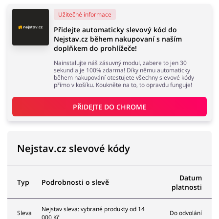
Užitečné informace
Přidejte automaticky slevový kód do
Nejstav.cz během nakupovaní s naším
Knihy, filmy, hry a hudba
Erotika
doplňkem do prohlížeče!
Nainstalujte náš zásuvný modul, zabere to jen 30
sekund a je 100% zdarma! Díky němu automaticky
během nakupování otestujete všechny slevové kódy
přímo v košíku. Koukněte na to, to opravdu funguje!
Finance a pojištění
Počítače foto a elektronika
PŘIDEJTE DO 
CHROME
Auto
Oblečení, obuv a doplňky
Nejstav.cz slevové kódy
Datum
Typ
Podrobnosti o slevě
platnosti
Dárky a gadgety
Sport a hobby
Nejstav sleva: vybrané produkty od 14
Sleva
Do odvolání
000 Kč