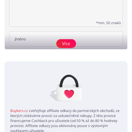
*min. 50 znaků
Více
Přidat názor
Žádné elementy nejsou
Buykers.cz
zveřejňuje affiliate odkazy do partnerských obchodů, ze
kterých získáváme provizi za uskutečněné nákupy. Z této provize
financujeme Cashback pro uživatele (od 50 % až do 80 % hodnoty
provize). Affiliate odkazy jsou aktivovány pouze s výslovným
souhlasem uživatele.