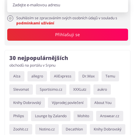
Souhlásím se zpracováním svých osobních údajů v souladu s
podmínkami užívání
Přihlašuji se
30 nejpopulárnějších
obchodů na portálu v Srpnu
Alza
allegro
AliExpress
Dr.Max
Temu
Slevomat
Sportisimo.cz
XXXLutz
aukro
Knihy Dobrovský
Výprodej povlečení
About You
Philips
Lounge by Zalando
Mohito
Answear.cz
Zoohit.cz
Notino.cz
Decathlon
Knihy Dobrovský