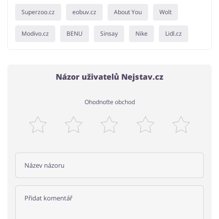
Superzoo.cz
eobuv.cz
About You
Wolt
Modivo.cz
BENU
Sinsay
Nike
Lidl.cz
Názor uživatelů Nejstav.cz
Ohodnoťte obchod