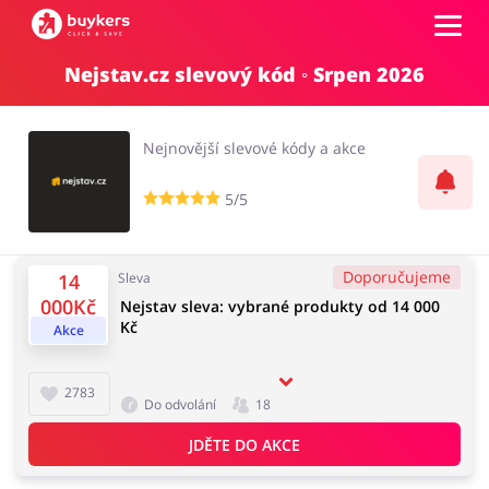
Nejstav.cz slevový kód ◦ Srpen 2026
Kategorie
Nejnovější slevové kódy a akce
Top100
5/5
Obchody
Kancelářské potřeby
Chovatelské potřeby
Doporučujeme
14
Sleva
Přihlásit se
000Kč
Nejstav sleva: vybrané produkty od 14 000
Kč
Akce
Šperky a hodinky
Potraviny
Registrovat
2783
Do odvolání
18
JDĚTE DO AKCE
Pro děti
Dům, interiér a zahrada