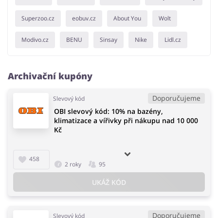
Superzoo.cz
eobuv.cz
About You
Wolt
Modivo.cz
BENU
Sinsay
Nike
Lidl.cz
Archivační kupóny
Doporučujeme
Slevový kód
OBI slevový kód: 10% na bazény,
klimatizace a vířivky při nákupu nad 10 000
Kč
458
2 roky
95
UKÁŽ KÓD
Doporučujeme
Slevový kód