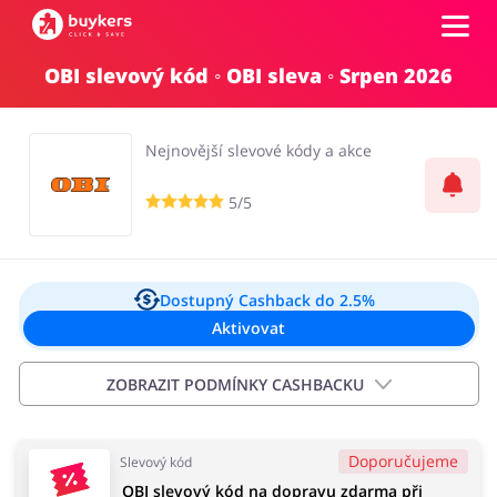
OBI slevový kód ◦ OBI sleva ◦ Srpen 2026
Kategorie
Nejnovější slevové kódy a akce
Top100
5/5
Obchody
Kancelářské potřeby
Chovatelské potřeby
Přihlásit se
Dostupný Cashback
do 2.5%
Aktivovat
Šperky a hodinky
Potraviny
Registrovat
ZOBRAZIT PODMÍNKY CASHBACKU
Vyloučení:
Doporučujeme
Slevový kód
Cashback platí pouze pro objednávky s doručením
Pro děti
Dům, interiér a zahrada
OBI slevový kód na dopravu zdarma při
domů. Objedávky s vyzvednutím na prodejně jsou bez