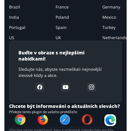
Brazil
France
Germany
India
Poland
Mexico
Portugal
Spain
Turkey
US
UK
Netherlands
Buďte v obraze s nejlepšími
nabídkami!
Sledujte nás, abyste nezmeškali nejnovější
slevové kódy a akce.
Chcete být informováni o aktuálních slevách?
Přidejte tento plugin do vašeho prohlížeče
Všechny názvy společností, loga a ochranné známky byly použity