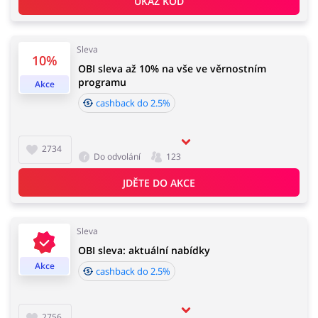
UKÁŽ KÓD
Domácnost a spotřebiče
Turistika a cestování
Sleva
10%
OBI sleva až 10% na vše ve věrnostním
programu
Akce
cashback do 2.5%
Služby
Zdraví a krása
2734
Do odvolání
123
JDĚTE DO AKCE
Sleva
OBI sleva: aktuální nabídky
Akce
cashback do 2.5%
2756