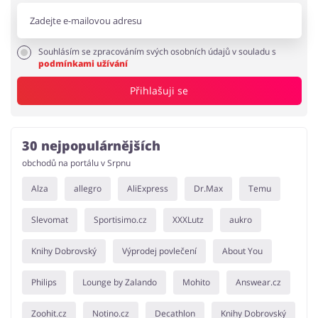
Souhlásím se zpracováním svých osobních údajů v souladu s
podmínkami užívání
Přihlašuji se
30 nejpopulárnějších
obchodů na portálu v Srpnu
Alza
allegro
AliExpress
Dr.Max
Temu
Slevomat
Sportisimo.cz
XXXLutz
aukro
Knihy Dobrovský
Výprodej povlečení
About You
Philips
Lounge by Zalando
Mohito
Answear.cz
Zoohit.cz
Notino.cz
Decathlon
Knihy Dobrovský