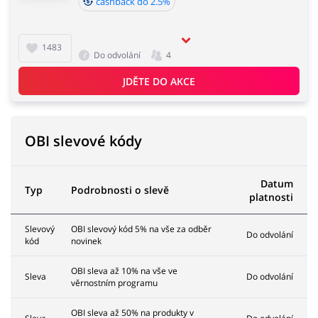
cashback do 2.5%
1483
Do odvolání
4
JDĚTE DO AKCE
OBI slevové kódy
Datum
Typ
Podrobnosti o slevě
platnosti
Slevový
OBI slevový kód 5% na vše za odběr
Do odvolání
kód
novinek
OBI sleva až 10% na vše ve
Sleva
Do odvolání
věrnostním programu
OBI sleva až 50% na produkty v