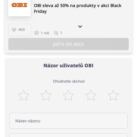
OBI sleva až 50% na produkty v akci Black
Friday
469
1 rok
1
JDĚTE DO AKCE
Názor uživatelů OBI
Ohodnoťte obchod