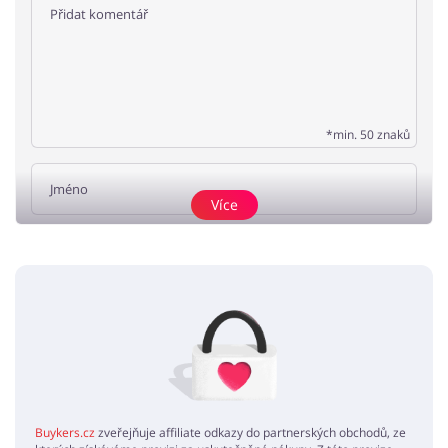
*min. 50 znaků
Více
Přidat názor
Žádné elementy nejsou
Buykers.cz
zveřejňuje affiliate odkazy do partnerských obchodů, ze