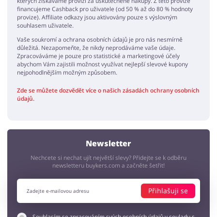
kterých získáváme provizi za uskutečněné nákupy. Z této provize
financujeme Cashback pro uživatele (od 50 % až do 80 % hodnoty
provize). Affiliate odkazy jsou aktivovány pouze s výslovným
souhlasem uživatele.
Vaše soukromí a ochrana osobních údajů je pro nás nesmírně
důležitá. Nezapomeňte, že nikdy neprodáváme vaše údaje.
Zpracováváme je pouze pro statistické a marketingové účely
abychom Vám zajistili možnost využívat nejlepší slevové kupony
nejpohodlnějším možným způsobem.
Zde se můžete dozvědět více o našich zásadách ochrany osobních
údajů.
Newsletter
Nechcete si nechat ujít největší slevy? Přidejte se k odběru
newsletteru buykers.com a začněte šetřit!
Přihlašuji se
Souhlasím se zpracováním svých osobních údajů v souladu s