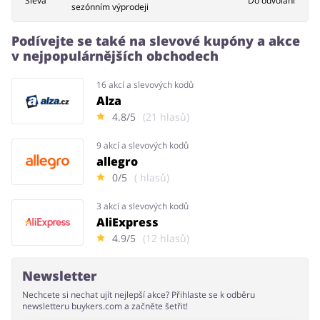
Sleva
Do odvolání
sezónním výprodeji
Podívejte se také na slevové kupóny a akce
v nejpopulárnějších obchodech
16 akcí a slevových kodů
Alza
4.8/5
(21 hlasů)
9 akcí a slevových kodů
allegro
0/5
( hlasů)
3 akcí a slevových kodů
AliExpress
4.9/5
(12 hlasů)
Newsletter
Nechcete si nechat ujít nejlepší akce? Přihlaste se k odběru
newsletteru buykers.com a začněte šetřit!