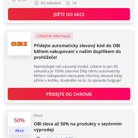
Do odvolání
14
JDĚTE DO AKCE
Užitečné informace
Přidejte automaticky slevový kód do OBI
během nakupovaní s naším doplňkem do
prohlížeče!
Nainstalujte náš zásuvný modul, zabere to jen 30
sekund a je 100% zdarma! Díky němu automaticky
během nakupování otestujete všechny slevové kódy
přímo v košíku. Koukněte na to, to opravdu funguje!
PŘIDEJTE DO 
CHROME
Sleva
50%
OBI sleva až 50% na produkty v sezónním
výprodeji
Akce