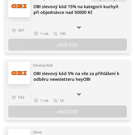
OBI slevový kód 15% na kategorii kuchyň
při objednávce nad 50000 Kč
497
1 rok
100
UKÁŽ KÓD
Slevový kód
OBI slevový kód 5% na vše za přihlášení k
odběru newsletteru heyOBI
542
1 rok
18
UKÁŽ KÓD
Sleva