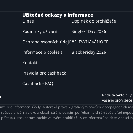
Užitečné odkazy a informace
O nás
Doplněk do prohlížeče
Podmínky užívání
Singles' Day 2026
Ochrana osobních údajů
#SLEVYNAVÁNOCE
Informace o cookie's
Black Friday 2026
Kontakt
Pravidla pro cashback
Cashback - FAQ
Přidejte tento plug
?
vašeho prohlížeče
ouze pro informační účely. Autorská práva k grafickým prvkům v propagačních m
působit naši nabídku a obsah stránek vašim potřebám a chránit vás před nepocti
 přístupu k souborům cookie ve svém prohlížeči. Více informací najdete v sekci 