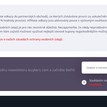
AT NÁZOR
iate odkazy do partnerských obchodů, ze kterých získáváme provizi za uskutečně
 % hodnoty provize). Affiliate odkazy jsou aktivovány pouze s výslovným souhlase
obních údajů je pro nás nesmírně důležitá. Nezapomeňte, že nikdy neprodáváme
m Vám zajistili možnost využívat nejlepší slevové kupony nejpohodlnějším mož
ce o našich zásadách ochrany osobních údajů.
odběru newsletteru buykers.com a začněte šetřit!
Souhlasím se
Cookies
.