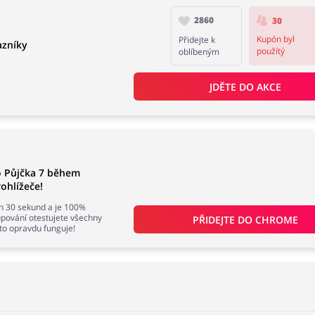
2860
30
Kupón byl
Přidejte k
azníky
použítý
oblíbeným
JDĚTE DO AKCE
o Půjčka 7 během
ohlížeče!
en 30 sekund a je 100%
ování otestujete všechny
PŘIDEJTE DO 
CHROME
 to opravdu funguje!