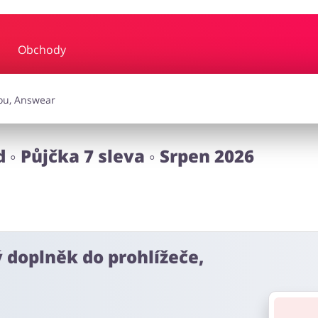
Obchody
y a hudba
Erotika
Finan
a doplňky
Dárky a gadgety
Sp
 ◦ Půjčka 7 sleva ◦ Srpen 2026
Zdraví a krása
ý doplněk do prohlížeče,