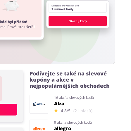
K dispozici pro Váš košík jsou:
3 slevové kódy
Otestuj kódy
kód byl přidán!
me! Právě jste ušetřili:
Podívejte se také na slevové
kupóny a akce v
nejpopulárnějších obchodech
16 akcí a slevových kodů
Alza
4.8/5
(21 hlasů)
9 akcí a slevových kodů
allegro