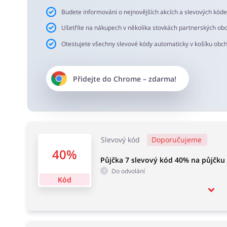
Budete informováni o nejnovějších akcích a slevových kód
Ušetříte na nákupech v několika stovkách partnerských ob
Otestujete všechny slevové kódy automaticky v košíku obc
Přidejte do
Chrome
– zdarma!
Slevový kód
Doporučujeme
40%
Půjčka 7 slevový kód 40% na půjčku
Do odvolání
Kód