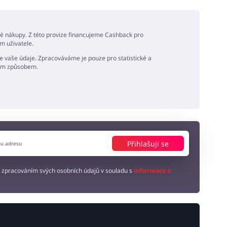
né nákupy. Z této provize financujeme Cashback pro
m uživatele.
 vaše údaje. Zpracováváme je pouze pro statistické a
ným způsobem.
Přihlašuji se
 zpracováním svých osobních údajů v souladu s
Informace o