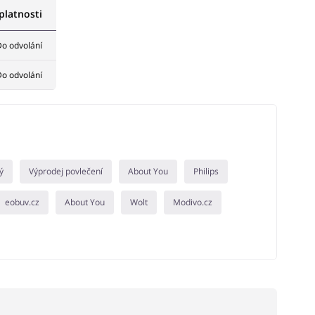
latnosti
o odvolání
o odvolání
ý
Výprodej povlečení
About You
Philips
eobuv.cz
About You
Wolt
Modivo.cz