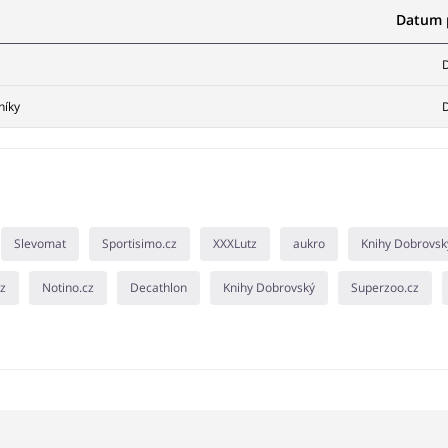
Datum p
D
níky
D
Slevomat
Sportisimo.cz
XXXLutz
aukro
Knihy Dobrovsk
cz
Notino.cz
Decathlon
Knihy Dobrovský
Superzoo.cz