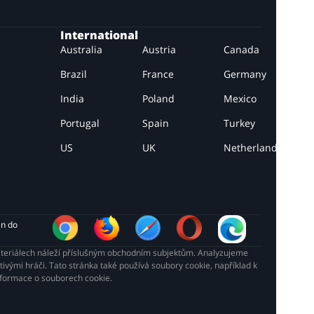
International
Australia
Austria
Canada
Brazil
France
Germany
India
Poland
Mexico
Portugal
Spain
Turkey
US
UK
Netherlands
in do 
ateriálech náleží příslušným obchodním subjektům. Analyzujeme
vými hráči. Tato stránka také používá soubory cookie, například k
Informace o souborech cookie.