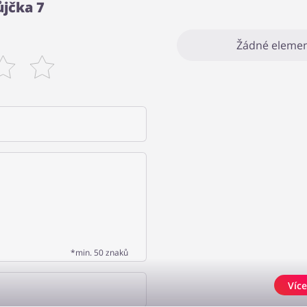
ůjčka 7
Žádné elemen
*min. 50 znaků
Více