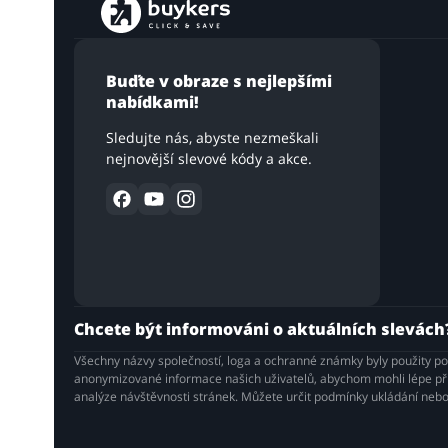
Buďte v obraze s nejlepšími
nabídkami!
Sledujte nás, abyste nezmeškali
nejnovější slevové kódy a akce.
Chcete být informováni o aktuálních slevách
Všechny názvy společností, loga a ochranné známky byly použity p
anonymizované informace našich uživatelů, abychom mohli lépe přiz
analýze návštěvnosti stránek. Můžete určit podmínky ukládání nebo