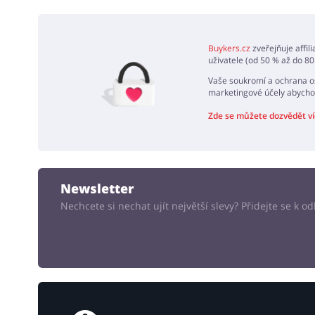
PŘID
Buykers.cz
zveřejňuje affil
uživatele (od 50 % až do 80
Vaše soukromí a ochrana os
marketingové účely abycho
Zde se můžete dozvědět ví
Newsletter
Nechcete si nechat ujít největší slevy? Přidejte se k 