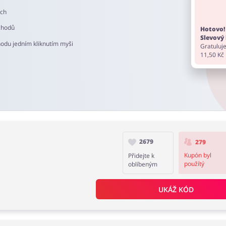
ech
chodů
Hotovo!
Slevový 
hodu jedním kliknutím myši
Gratuluje
11,50 Kč
2679
279
Kupón byl
Přidejte k
použítý
oblíbeným
UKÁŽ KÓD