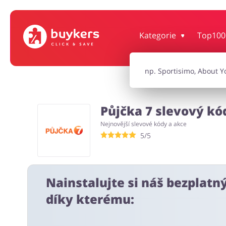
Kategorie
Top100
Dům, interiér a zahrada
Knihy, filmy, hr
Auto
Oblečení, obuv 
Půjčka 7 slevový kód
Nejnovější slevové kódy a akce
Turistika a cestování
Služby
5/5
Nainstalujte si náš bezplatn
díky kterému: