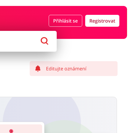
Přihlásit se
Registrovat
ce a pojištění
Počítače foto a elektronika
ort a hobby
Domácnost a spotřebiče
Editujte oznámení