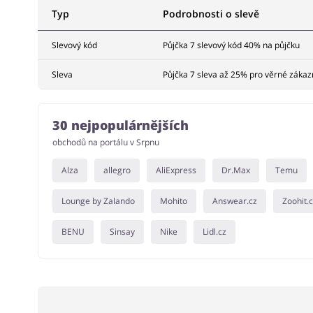
Typ
Podrobnosti o slevě
Slevový kód
Půjčka 7 slevový kód 40% na půjčku
Sleva
Půjčka 7 sleva až 25% pro věrné zákaz
30 nejpopulárnějších
obchodů na portálu v Srpnu
Alza
allegro
AliExpress
Dr.Max
Temu
Lounge by Zalando
Mohito
Answear.cz
Zoohit.
BENU
Sinsay
Nike
Lidl.cz