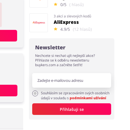
0/5
( hlasů)
3 akcí a slevových kodů
AliExpress
4.9/5
(12 hlasů)
Newsletter
Nechcete si nechat ujít nejlepší akce?
Přihlaste se k odběru newsletteru
buykers.com a začněte šetřit!
Souhlásím se zpracováním svých osobních
údajů v souladu s
podmínkami užívání
Přihlašuji se