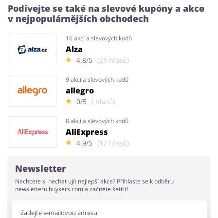
Podívejte se také na slevové kupóny a akce
v nejpopulárnějších obchodech
16 akcí a slevových kodů
Alza
4.8/5
(21 hlasů)
9 akcí a slevových kodů
allegro
0/5
( hlasů)
8 akcí a slevových kodů
AliExpress
4.9/5
(12 hlasů)
Newsletter
Nechcete si nechat ujít nejlepší akce? Přihlaste se k odběru
newsletteru buykers.com a začněte šetřit!