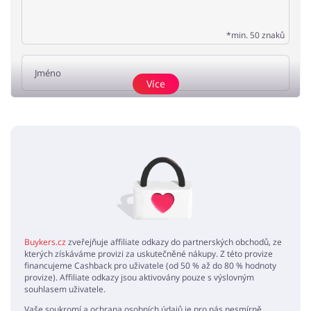
*min. 50 znaků
Více
Přidat názor
Žádné elementy nejsou
Buykers.cz
zveřejňuje affiliate odkazy do partnerských obchodů, ze
kterých získáváme provizi za uskutečněné nákupy. Z této provize
financujeme Cashback pro uživatele (od 50 % až do 80 % hodnoty
provize). Affiliate odkazy jsou aktivovány pouze s výslovným
souhlasem uživatele.
Vaše soukromí a ochrana osobních údajů je pro nás nesmírně