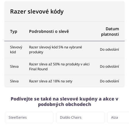
Razer slevové kódy
Datum
Typ
Podrobnosti o slevě
platnosti
Slevový
Razer slevový kód 5% na vybrané
Do odvolání
kód
produkty
Razer sleva až 50% na produkty v akci
Sleva
Do odvolání
Final Round
Sleva
Razer sleva až 18% na sety
Do odvolání
Podívejte se také na slevové kupóny a akce v
podobných obchodech
SteelSeries
Diablo Chairs
Alza