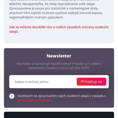
důležitá. Nezapomeňte, že nikdy neprodáváme vaše údaje.
Zpracováváme je pouze pro statistické a marketingové účely
abychom Vám zajistili možnost využívat nejlepší slevové kupony
nejpohodlnějším možným způsobem.
Zde se můžete dozvědět více o našich zásadách ochrany osobních
údajů.
Newsletter
Nechcete si nechat ujít největší slevy? Přidejte se k odběru
newsletteru buykers.com a začněte šetřit!
Přihlašuji se
Souhlasím se zpracováním svých osobních údajů v souladu s
Informace o Cookies
.