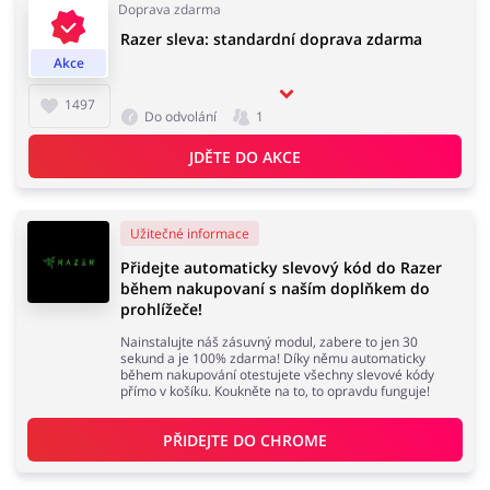
Doprava zdarma
Razer sleva: standardní doprava zdarma
Akce
Domácnost a spotřebiče
Turistika a cestování
1497
Do odvolání
1
JDĚTE DO AKCE
Služby
Zdraví a krása
Užitečné informace
Přidejte automaticky slevový kód do Razer
během nakupovaní s naším doplňkem do
prohlížeče!
Nainstalujte náš zásuvný modul, zabere to jen 30
sekund a je 100% zdarma! Díky němu automaticky
během nakupování otestujete všechny slevové kódy
přímo v košíku. Koukněte na to, to opravdu funguje!
PŘIDEJTE DO 
CHROME