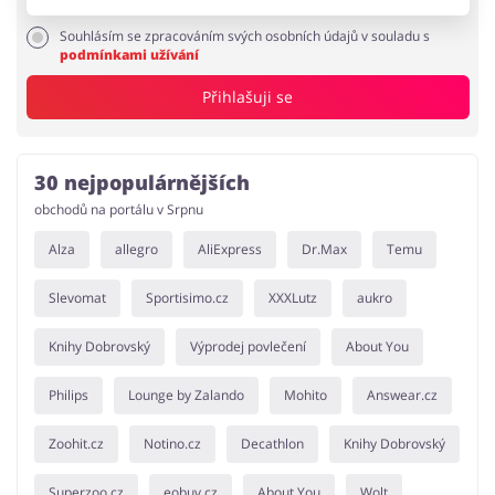
Souhlásím se zpracováním svých osobních údajů v souladu s
podmínkami užívání
Přihlašuji se
30 nejpopulárnějších
obchodů na portálu v Srpnu
Alza
allegro
AliExpress
Dr.Max
Temu
Slevomat
Sportisimo.cz
XXXLutz
aukro
Knihy Dobrovský
Výprodej povlečení
About You
Philips
Lounge by Zalando
Mohito
Answear.cz
Zoohit.cz
Notino.cz
Decathlon
Knihy Dobrovský
Superzoo.cz
eobuv.cz
About You
Wolt