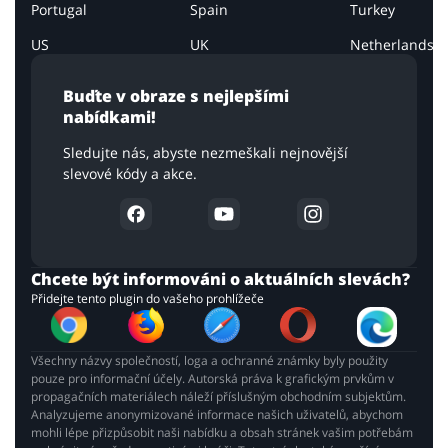
Portugal
Spain
Turkey
US
UK
Netherlands
Buďte v obraze s nejlepšími
nabídkami!
Sledujte nás, abyste nezmeškali nejnovější
slevové kódy a akce.
Chcete být informováni o aktuálních slevách?
Přidejte tento plugin do vašeho prohlížeče
Všechny názvy společností, loga a ochranné známky byly použity
pouze pro informační účely. Autorská práva k grafickým prvkům v
propagačních materiálech náleží příslušným obchodním subjektům.
Analyzujeme anonymizované informace našich uživatelů, abychom
mohli lépe přizpůsobit naši nabídku a obsah stránek vašim potřebám