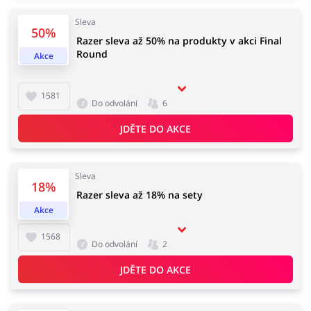
Sleva
50%
Razer sleva až 50% na produkty v akci Final
Round
Akce
Knihy, filmy, hry a hudba
Erotika
1581
Do odvolání
6
JDĚTE DO AKCE
Finance a pojištění
Počítače foto a elektronika
Sleva
18%
Razer sleva až 18% na sety
Auto
Oblečení, obuv a doplňky
Akce
1568
Do odvolání
2
JDĚTE DO AKCE
Dárky a gadgety
Sport a hobby