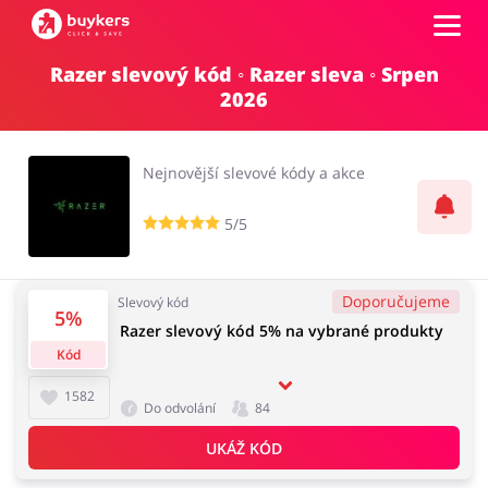
Razer slevový kód ◦ Razer sleva ◦ Srpen
Kategorie
2026
Top100
Nejnovější slevové kódy a akce
Obchody
5/5
Kancelářské potřeby
Chovatelské potřeby
Přihlásit se
Doporučujeme
Slevový kód
5%
Razer slevový kód 5% na vybrané produkty
Šperky a hodinky
Potraviny
Registrovat
Kód
1582
Do odvolání
84
UKÁŽ KÓD
Pro děti
Dům, interiér a zahrada