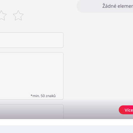
Žádné elemen
*min. 50 znaků
Více
AT NÁZOR