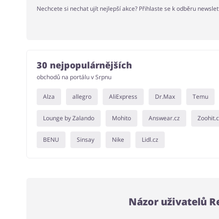
Nechcete si nechat ujít nejlepší akce? Přihlaste se k odběru newsle
30 nejpopulárnějších
obchodů na portálu v Srpnu
Alza
allegro
AliExpress
Dr.Max
Temu
Lounge by Zalando
Mohito
Answear.cz
Zoohit.
BENU
Sinsay
Nike
Lidl.cz
Názor uživatelů 