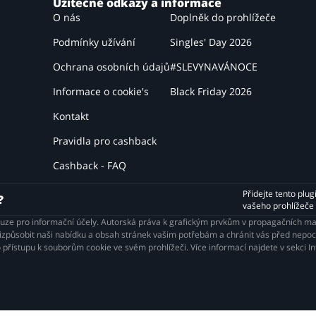
Užitečné odkazy a informace
O nás
Doplněk do prohlížeče
Podmínky užívání
Singles' Day 2026
Ochrana osobních údajů
#SLEVYNAVÁNOCE
Informace o cookie's
Black Friday 2026
Kontakt
Pravidla pro cashback
Cashback - FAQ
Přidejte tento plug
?
vašeho prohlížeče
ouze pro informační účely. Autorská práva k grafickým prvkům v propagačních m
působit naši nabídku a obsah stránek vašim potřebám a chránit vás před nepocti
 přístupu k souborům cookie ve svém prohlížeči. Více informací najdete v sekci 