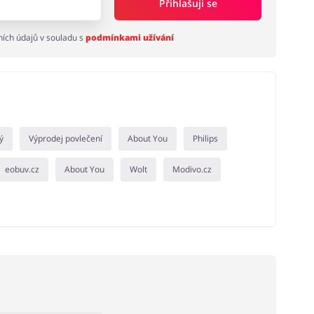
Přihlašuji se
ích údajů v souladu s
podmínkami užívání
ý
Výprodej povlečení
About You
Philips
eobuv.cz
About You
Wolt
Modivo.cz