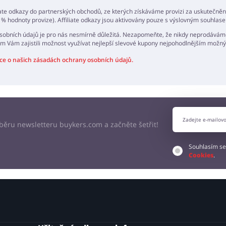
iate odkazy do partnerských obchodů, ze kterých získáváme provizi za uskutečně
 % hodnoty provize). Affiliate odkazy jsou aktivovány pouze s výslovným souhlase
obních údajů je pro nás nesmírně důležitá. Nezapomeňte, že nikdy neprodáváme
m Vám zajistili možnost využívat nejlepší slevové kupony nejpohodlnějším mož
ce o našich zásadách ochrany osobních údajů.
odběru newsletteru buykers.com a začněte šetřit!
Souhlasím se
Cookies
.