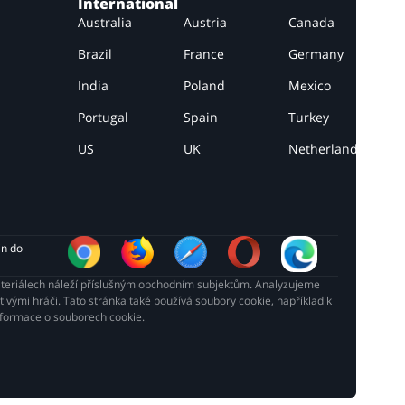
International
Australia
Austria
Canada
Brazil
France
Germany
India
Poland
Mexico
Portugal
Spain
Turkey
US
UK
Netherlands
in do 
ateriálech náleží příslušným obchodním subjektům. Analyzujeme
vými hráči. Tato stránka také používá soubory cookie, například k
Informace o souborech cookie.