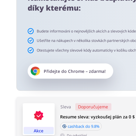
Doporučujeme používání doplňku do prohlížeče buykers.c
díky kterému:
slevové kódy a cashback.
Doba akceptace cashbacku:
Budete informováni o nejnovějších akcích a slevových kód
Průměrná doba akceptace Cashback w Resume je od 60 
Ušetříte na nákupech v několika stovkách partnerských ob
Otestujete všechny slevové kódy automaticky v košíku obc
Přidejte do
Chrome
– zdarma!
Sleva
Doporučujeme
Resume sleva: vyzkoušej plán za 0 $
cashback do 9.8%
Akce
Do odvolání