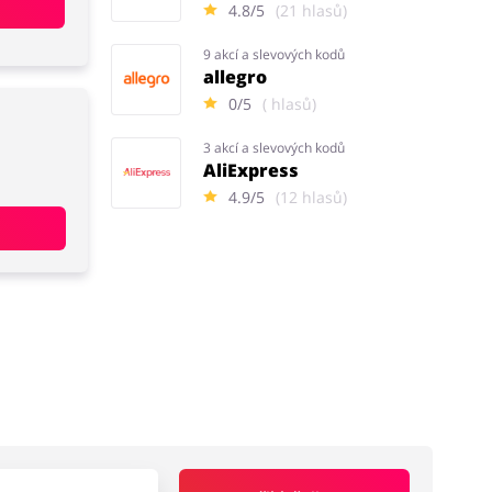
4.8/5
(21 hlasů)
9 akcí a slevových kodů
allegro
0/5
( hlasů)
3 akcí a slevových kodů
AliExpress
4.9/5
(12 hlasů)