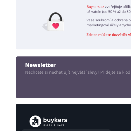
Buykers.cz
zveřejňuje affil
uživatele (od 50 % až do 80
Vaše soukromí a ochrana os
marketingové účely abycho
Zde se můžete dozvědět ví
Newsletter
Nechcete si nechat ujít největší slevy? Přidejte se k 