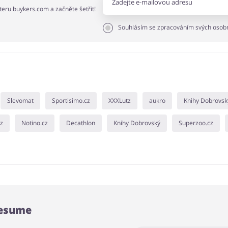
tteru buykers.com a začněte šetřit!
Souhlásím se zpracováním svých osobn
Slevomat
Sportisimo.cz
XXXLutz
aukro
Knihy Dobrovsk
cz
Notino.cz
Decathlon
Knihy Dobrovský
Superzoo.cz
Resume