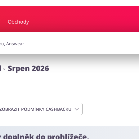
Obchody
y a hudba
Erotika
Finan
a doplňky
Dárky a gadgety
Sp
 ◦ Srpen 2026
Zdraví a krása
ZOBRAZIT PODMÍNKY CASHBACKU
ý doplněk do prohlížeče,
n od data podání objednávky. Nevztahuje se na náklady na doručen