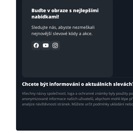
Buďte v obraze s nejlepšími
nabídkami!
Sledujte nás, abyste nezmeškali
nejnovější slevové kódy a akce.
Chcete být informováni o aktuálních slevách
Všechny názvy společností, loga a ochranné známky byly použity p
anonymizované informace našich uživatelů, abychom mohli lépe přiz
analýze návštěvnosti stránek. Můžete určit podmínky ukládání nebo