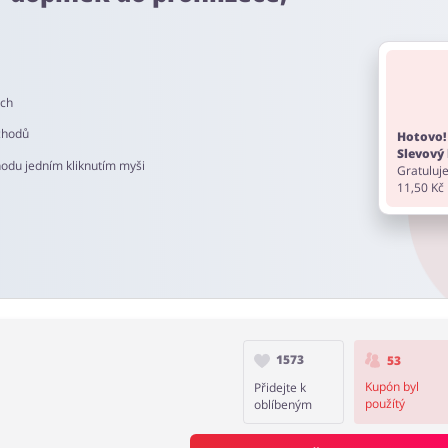
z. Pamatujte, aby před nákupem vypnout AdBlock a nepoužívat jiné
ech
do 90 dní.
chodů
Hotovo!
Slevový 
hodu jedním kliknutím myši
Gratuluje
11,50 Kč
1573
53
Kupón byl
Přidejte k
použítý
oblíbeným