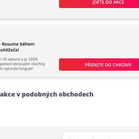
JDĚTE DO AKCE
do Resume během
ohlížeče!
en 30 sekund a je 100%
ování otestujete všechny
PŘIDEJTE DO 
CHROME
 to opravdu funguje!
a akce v podobných obchodech