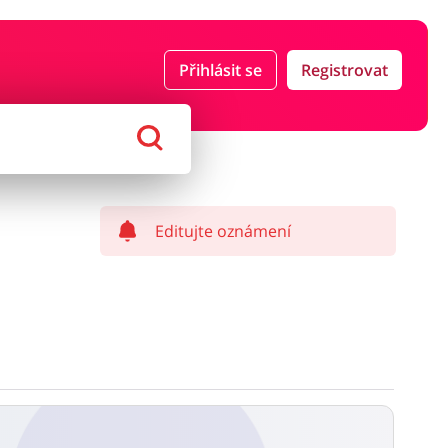
Přihlásit se
Registrovat
ce a pojištění
Počítače foto a elektronika
ort a hobby
Domácnost a spotřebiče
Editujte oznámení
í a může být započítán z čisté částky zakázky.