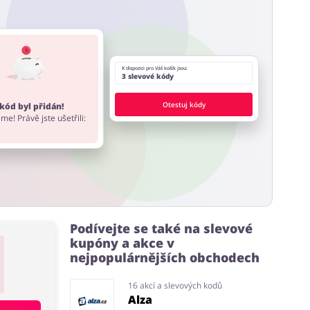
 stránky a rozšíření do prohlížeče, které nabízí
K dispozici pro Váš košík jsou:
3 slevové kódy
Otestuj kódy
kód byl přidán!
me! Právě jste ušetřili:
Podívejte se také na slevové
kupóny a akce v
nejpopulárnějších obchodech
16 akcí a slevových kodů
Alza