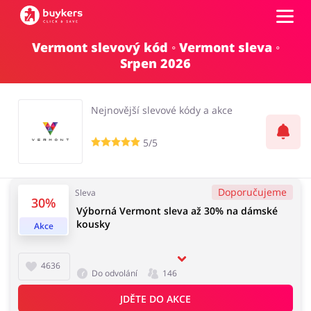
Vermont slevový kód ◦ Vermont sleva ◦
Kategorie
Srpen 2026
Top100
Nejnovější slevové kódy a akce
Obchody
5/5
Kancelářské potřeby
Chovatelské potřeby
Přihlásit se
Doporučujeme
Sleva
30%
Výborná Vermont sleva až 30% na dámské
Šperky a hodinky
Potraviny
kousky
Registrovat
Akce
4636
Do odvolání
146
Pro děti
Dům, interiér a zahrada
JDĚTE DO AKCE