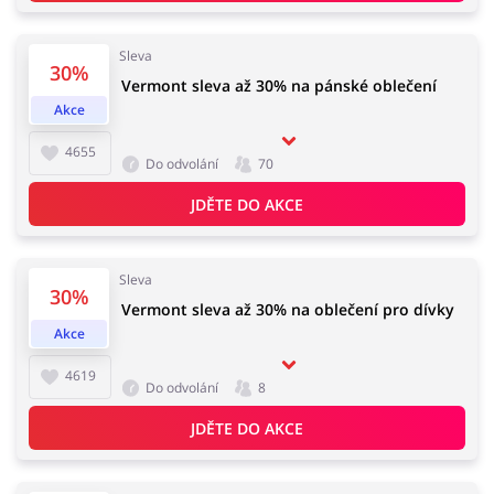
Sleva
30%
Vermont sleva až 30% na pánské oblečení
Knihy, filmy, hry a hudba
Erotika
Akce
4655
Do odvolání
70
JDĚTE DO AKCE
Finance a pojištění
Počítače foto a elektronika
Sleva
30%
Vermont sleva až 30% na oblečení pro dívky
Auto
Oblečení, obuv a doplňky
Akce
4619
Do odvolání
8
JDĚTE DO AKCE
Dárky a gadgety
Sport a hobby