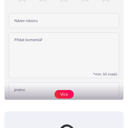
*min. 50 znaků
Více
Přidat názor
Žádné elementy nejsou