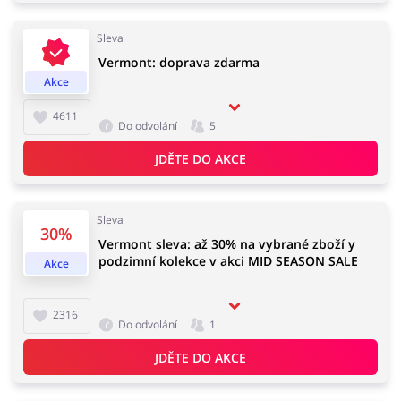
Sleva
Vermont: doprava zdarma
Akce
4611
Do odvolání
5
JDĚTE DO AKCE
Sleva
30%
Vermont sleva: až 30% na vybrané zboží y
podzimní kolekce v akci MID SEASON SALE
Akce
2316
Do odvolání
1
JDĚTE DO AKCE