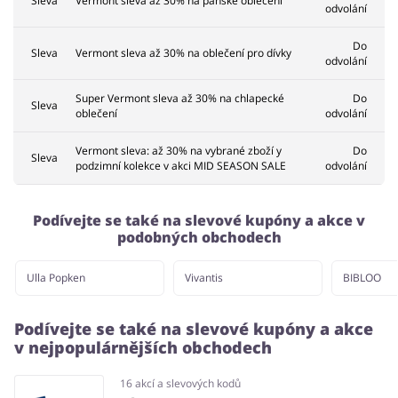
Sleva
Vermont sleva až 30% na pánské oblečení
odvolání
Do
Sleva
Vermont sleva až 30% na oblečení pro dívky
odvolání
Super Vermont sleva až 30% na chlapecké
Do
Sleva
oblečení
odvolání
Vermont sleva: až 30% na vybrané zboží y
Do
Sleva
podzimní kolekce v akci MID SEASON SALE
odvolání
Podívejte se také na slevové kupóny a akce v
podobných obchodech
Ulla Popken
Vivantis
BIBLOO
Podívejte se také na slevové kupóny a akce
v nejpopulárnějších obchodech
16 akcí a slevových kodů