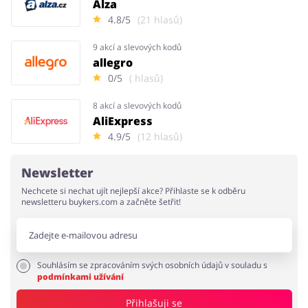
Alza
4.8/5
(21 hlasů)
9 akcí a slevových kodů
allegro
0/5
( hlasů)
8 akcí a slevových kodů
AliExpress
4.9/5
(12 hlasů)
Newsletter
Nechcete si nechat ujít nejlepší akce? Přihlaste se k odběru
newsletteru buykers.com a začněte šetřit!
Souhlásím se zpracováním svých osobních údajů v souladu s
podmínkami užívání
Přihlašuji se