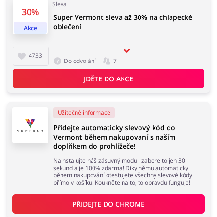
Sleva
30%
Super Vermont sleva až 30% na chlapecké
oblečení
Akce
Domácnost a spotřebiče
Turistika a cestování
4733
Do odvolání
7
JDĚTE DO AKCE
Služby
Zdraví a krása
Užitečné informace
Přidejte automaticky slevový kód do
Vermont během nakupovaní s naším
doplňkem do prohlížeče!
Nainstalujte náš zásuvný modul, zabere to jen 30
sekund a je 100% zdarma! Díky němu automaticky
během nakupování otestujete všechny slevové kódy
přímo v košíku. Koukněte na to, to opravdu funguje!
PŘIDEJTE DO 
CHROME