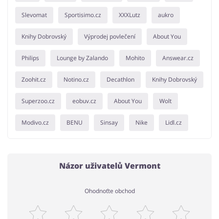
Slevomat
Sportisimo.cz
XXXLutz
aukro
Knihy Dobrovský
Výprodej povlečení
About You
Philips
Lounge by Zalando
Mohito
Answear.cz
Zoohit.cz
Notino.cz
Decathlon
Knihy Dobrovský
Superzoo.cz
eobuv.cz
About You
Wolt
Modivo.cz
BENU
Sinsay
Nike
Lidl.cz
Názor uživatelů Vermont
Ohodnoťte obchod