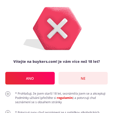
Slevy VinoVyhodne.cz Srpen 2026
Kategorie
Nejnovější slevové kódy a akce
Top100
5/5
Obchody
Kancelářské potřeby
Chovatelské potřeby
Vítejte na buykers.com! Je vám více než 18 let?
Slevový kód
Přihlásit se
Víno Výhodně slevový kód 15 % na bílá vína
Kód
ANO
NE
Šperky a hodinky
Potraviny
Registrovat
0
3 týdny
0
* Prohlašuji, že jsem starší 18 let, seznámil/a jsem se a akceptuji
UKÁŽ KÓD
Podmínky užívání (přečtěte si
regulamin
) a potvrzuji chuť
seznámení se s obsahem stránky
Pro děti
Dům, interiér a zahrada
* Potvrzuji svou chuť seznámení se s nabídkou alkoholických