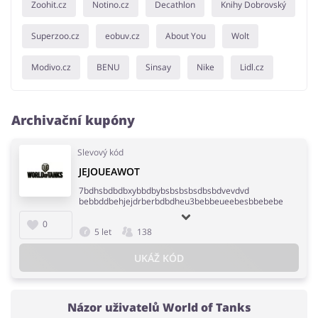
Zoohit.cz
Notino.cz
Decathlon
Knihy Dobrovský
Superzoo.cz
eobuv.cz
About You
Wolt
Modivo.cz
BENU
Sinsay
Nike
Lidl.cz
Archivační kupóny
Slevový kód
JEJOUEAWOT
7bdhsbdbdbxybbdbybsbsbsbsdbsbdvevdvd
bebbddbehjejdrberbdbdheu3bebbeueebesbbebebe
0
5 let
138
UKÁŽ KÓD
Názor uživatelů World of Tanks