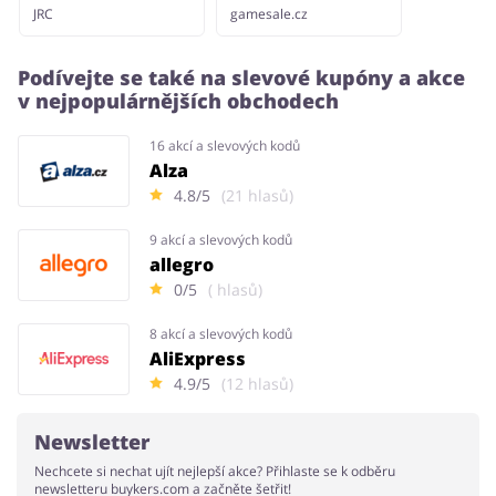
JRC
gamesale.cz
Podívejte se také na slevové kupóny a akce
v nejpopulárnějších obchodech
16 akcí a slevových kodů
Alza
4.8/5
(21 hlasů)
9 akcí a slevových kodů
allegro
0/5
( hlasů)
8 akcí a slevových kodů
AliExpress
4.9/5
(12 hlasů)
Newsletter
Nechcete si nechat ujít nejlepší akce? Přihlaste se k odběru
newsletteru buykers.com a začněte šetřit!