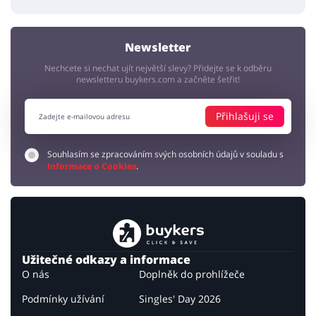
Newsletter
Nechcete si nechat ujít největší slevy? Přidejte se k odběru
newsletteru buykers.com a začněte šetřit!
Přihlašuji se
Souhlasím se zpracováním svých osobních údajů v souladu s
Informace o Cookies
.
Užitečné odkazy a informace
O nás
Doplněk do prohlížeče
Podmínky užívání
Singles' Day 2026