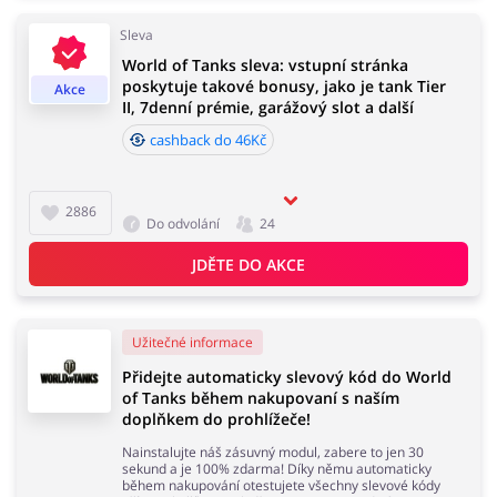
Sleva
World of Tanks sleva: vstupní stránka
Domácnost a spotřebiče
Turistika a cestování
poskytuje takové bonusy, jako je tank Tier
Akce
II, 7denní prémie, garážový slot a další
cashback do 46Kč
Služby
Zdraví a krása
2886
Do odvolání
24
JDĚTE DO AKCE
Užitečné informace
Přidejte automaticky slevový kód do World
of Tanks během nakupovaní s naším
doplňkem do prohlížeče!
Nainstalujte náš zásuvný modul, zabere to jen 30
sekund a je 100% zdarma! Díky němu automaticky
během nakupování otestujete všechny slevové kódy