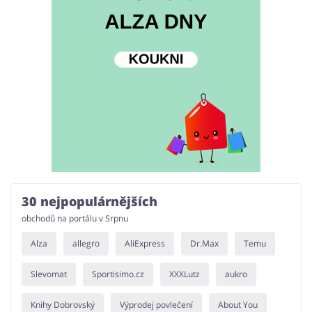
30 nejpopulárnějších
obchodů na portálu v Srpnu
Alza
allegro
AliExpress
Dr.Max
Temu
Slevomat
Sportisimo.cz
XXXLutz
aukro
Knihy Dobrovský
Výprodej povlečení
About You