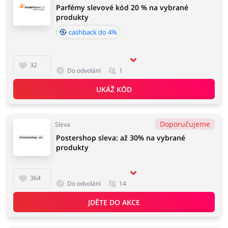
Parfémy slevové kód 20 % na vybrané
produkty
cashback do 4%
Knihy, filmy, hry a hudba
Erotika
32
Do odvolání
1
UKÁŽ KÓD
Finance a pojištění
Počítače foto a elektronika
Doporučujeme
Sleva
Postershop sleva: až 30% na vybrané
produkty
Auto
Oblečení, obuv a doplňky
364
Do odvolání
14
JDĚTE DO AKCE
Dárky a gadgety
Sport a hobby