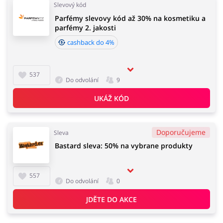
Slevový kód
Parfémy slevovy kód až 30% na kosmetiku a
parfémy 2. jakosti
cashback do 4%
537
Do odvolání
9
UKÁŽ KÓD
Doporučujeme
Sleva
Bastard sleva: 50% na vybrane produkty
557
Do odvolání
0
JDĚTE DO AKCE