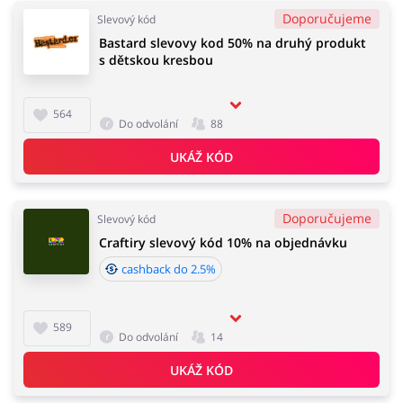
Doporučujeme
Slevový kód
Bastard slevovy kod 50% na druhý produkt
s dětskou kresbou
564
Do odvolání
88
UKÁŽ KÓD
Doporučujeme
Slevový kód
Craftiry slevový kód 10% na objednávku
cashback do 2.5%
589
Do odvolání
14
UKÁŽ KÓD