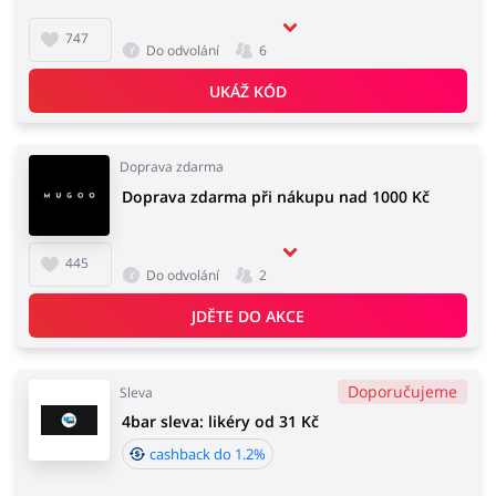
747
Do odvolání
6
UKÁŽ KÓD
Doprava zdarma
Doprava zdarma při nákupu nad 1000 Kč
445
Do odvolání
2
JDĚTE DO AKCE
Doporučujeme
Sleva
4bar sleva: likéry od 31 Kč
cashback do 1.2%