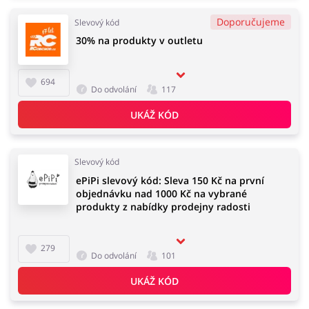
Doporučujeme
Slevový kód
30% na produkty v outletu
694
Do odvolání
117
UKÁŽ KÓD
Slevový kód
ePiPi slevový kód: Sleva 150 Kč na první
objednávku nad 1000 Kč na vybrané
produkty z nabídky prodejny radosti
279
Do odvolání
101
UKÁŽ KÓD