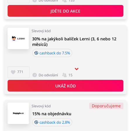
Do odvolání
155
JDĚTE DO AKCE
Slevový kód
30% na jakýkoli balíček Lerni (3, 6 nebo 12
měsíců)
cashback do 7.5%
771
Do odvolání
15
UKÁŽ KÓD
Doporučujeme
Slevový kód
15% na objednávku
cashback do 2.8%