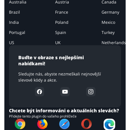
Australia
Austria
Canada
Brazil
France
Germany
India
Poland
Mexico
Portugal
Spain
Turkey
US
UK
Netherlands
Buďte v obraze s nejlepšími
nabídkami!
Sledujte nás, abyste nezmeškali nejnovější
slevové kódy a akce.
Chcete být informováni o aktuálních slevách?
Přidejte tento plugin do vašeho prohlížeče