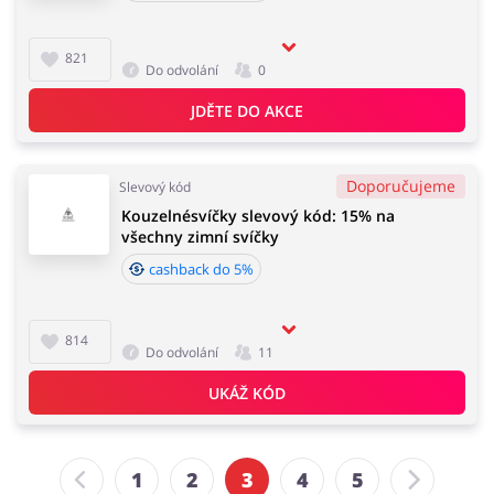
821
Do odvolání
0
JDĚTE DO AKCE
Doporučujeme
Slevový kód
Kouzelnésvíčky slevový kód: 15% na
všechny zimní svíčky
cashback do 5%
814
Do odvolání
11
UKÁŽ KÓD
1
2
3
4
5