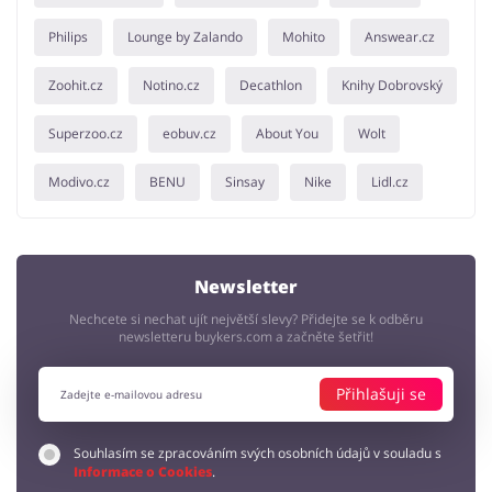
Philips
Lounge by Zalando
Mohito
Answear.cz
Zoohit.cz
Notino.cz
Decathlon
Knihy Dobrovský
Superzoo.cz
eobuv.cz
About You
Wolt
Modivo.cz
BENU
Sinsay
Nike
Lidl.cz
Newsletter
Nechcete si nechat ujít největší slevy? Přidejte se k odběru
newsletteru buykers.com a začněte šetřit!
Přihlašuji se
Souhlasím se zpracováním svých osobních údajů v souladu s
Informace o Cookies
.