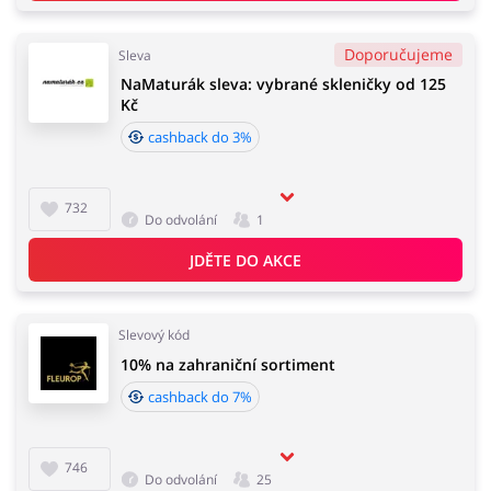
Doporučujeme
Sleva
NaMaturák sleva: vybrané skleničky od 125
Kč
cashback do 3%
732
Do odvolání
1
JDĚTE DO AKCE
Slevový kód
10% na zahraniční sortiment
cashback do 7%
746
Do odvolání
25