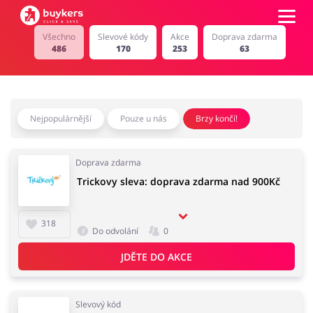
Všechno
Slevové kódy
Akce
Doprava zdarma
486
170
253
63
Kategorie
Top100
Nejpopulárnější
Pouze u nás
Brzy končí!
Obchody
Kancelářské potřeby
Chovatelské potřeby
Doprava zdarma
Trickovy sleva: doprava zdarma nad 900Kč
Přihlásit se
Šperky a hodinky
318
Potraviny
Registrovat
Do odvolání
0
JDĚTE DO AKCE
Pro děti
Dům, interiér a zahrada
Slevový kód