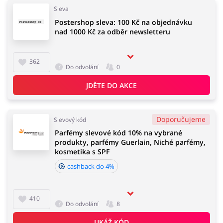
Sleva
Postershop sleva: 100 Kč na objednávku
Domácnost a spotřebiče
Turistika a cestování
nad 1000 Kč za odběr newsletteru
362
Do odvolání
0
Služby
Zdraví a krása
JDĚTE DO AKCE
Doporučujeme
Slevový kód
Parfémy slevové kód 10% na vybrané
produkty, parfémy Guerlain, Niché parfémy,
kosmetika s SPF
cashback do 4%
410
Do odvolání
8
UKÁŽ KÓD