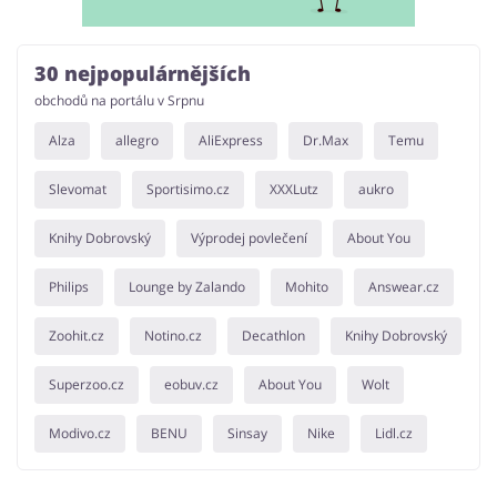
Domácnost a spotřebiče
Turistika a cestování
30 nejpopulárnějších
obchodů na portálu v Srpnu
Alza
allegro
AliExpress
Dr.Max
Temu
Služby
Zdraví a krása
Slevomat
Sportisimo.cz
XXXLutz
aukro
Knihy Dobrovský
Výprodej povlečení
About You
Philips
Lounge by Zalando
Mohito
Answear.cz
Zoohit.cz
Notino.cz
Decathlon
Knihy Dobrovský
Superzoo.cz
eobuv.cz
About You
Wolt
Modivo.cz
BENU
Sinsay
Nike
Lidl.cz