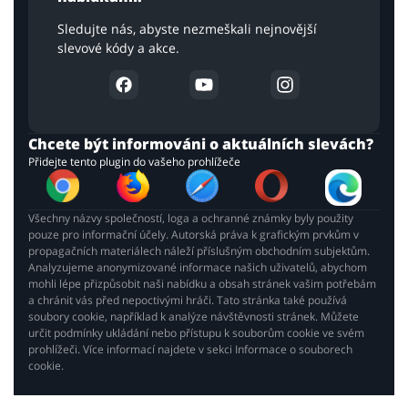
Sledujte nás, abyste nezmeškali nejnovější
slevové kódy a akce.
Chcete být informováni o aktuálních slevách?
Přidejte tento plugin do vašeho prohlížeče
Všechny názvy společností, loga a ochranné známky byly použity
pouze pro informační účely. Autorská práva k grafickým prvkům v
propagačních materiálech náleží příslušným obchodním subjektům.
Analyzujeme anonymizované informace našich uživatelů, abychom
mohli lépe přizpůsobit naši nabídku a obsah stránek vašim potřebám
a chránit vás před nepoctivými hráči. Tato stránka také používá
soubory cookie, například k analýze návštěvnosti stránek. Můžete
určit podmínky ukládání nebo přístupu k souborům cookie ve svém
prohlížeči. Více informací najdete v sekci Informace o souborech
cookie.