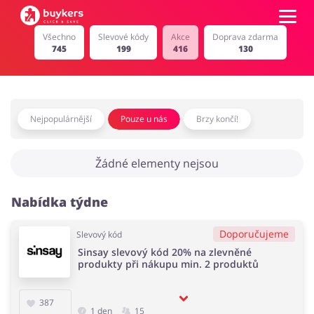
Všechno
Slevové kódy
Akce
Doprava zdarma
745
199
416
130
Kategorie
Top100
Nejpopulárnější
Pouze u nás
Brzy končí!
Obchody
Kancelářské potřeby
Chovatelské potřeby
Žádné elementy nejsou
Přihlásit se
Nabídka týdne
Šperky a hodinky
Potraviny
Registrovat
Doporučujeme
Slevový kód
Sinsay slevový kód 20% na zlevněné
produkty při nákupu min. 2 produktů
Pro děti
Dům, interiér a zahrada
387
1 den
15