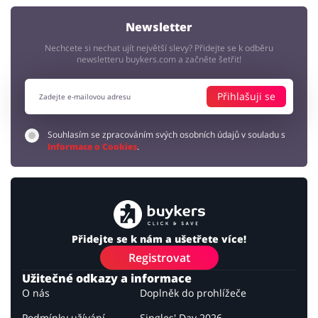
Newsletter
Nechcete si nechat ujít největší slevy? Přidejte se k odběru
newsletteru buykers.com a začněte šetřit!
Přihlašuji se
Souhlasím se zpracováním svých osobních údajů v souladu s
Informace o Cookies
.
Přidejte se k nám a ušetřete více!
Registrovat
Užitečné odkazy a informace
O nás
Doplněk do prohlížeče
Podmínky užívání
Singles' Day 2026