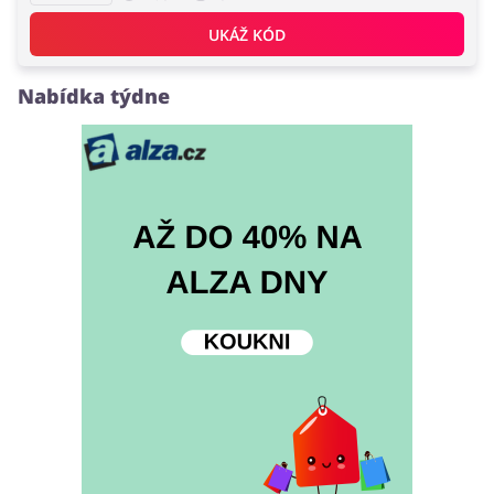
UKÁŽ KÓD
Nabídka týdne
Knihy, filmy, hry a hudba
Erotika
Finance a pojištění
Počítače foto a elektronika
Auto
Oblečení, obuv a doplňky
Dárky a gadgety
Sport a hobby