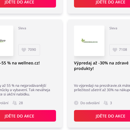
JDĚTE DO AKCE
JDĚTE DO AKCE
Sleva
Sleva
7090
7108
 -55 % na wellneo.cz!
Výpredaj až -30% na zdravé
produkty!
vy až 55 % na nejprodávanější
Vo výpredaji na prezdravie.sk mát
můcky a vybavení. Tak neváheja
príležitosť ušetriť až 30% na nákup
e si akční nabídku.
olání
28
Do odvolání
3
JDĚTE DO AKCE
JDĚTE DO AKCE