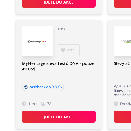
JDĚTE DO AKCE
Sleva
6609
MyHeritage sleva testů DNA - pouze
Slevy až
49 US$!
Využij sle
cashback do 3.89%
fitness po
prohlédnět
1 rok
72
Do odv
JDĚTE DO AKCE