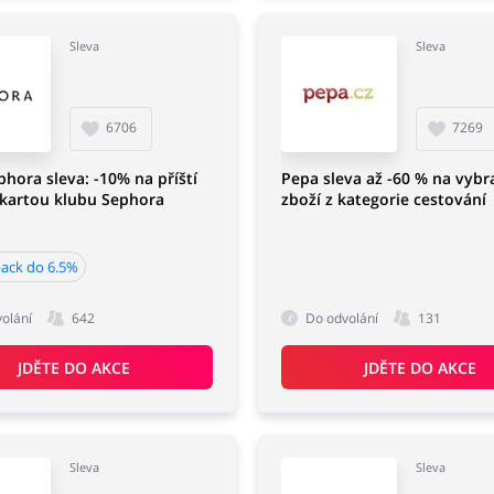
Sleva
Sleva
6706
7269
phora sleva: -10% na příští
Pepa sleva až -60 % na vybr
 kartou klubu Sephora
zboží z kategorie cestování
ack do 6.5%
olání
642
Do odvolání
131
JDĚTE DO AKCE
JDĚTE DO AKCE
Sleva
Sleva