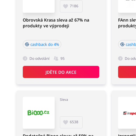
7186
Obrovská Krasa sleva až 67% na
FAnn sle
produkty ve výprodeji
produkt
cashback do 4%
cashb
Do odvolání
95
Do odv
JDĚTE DO AKCE
Sleva
6538
Dodatečná Biooo sleva: až 50% na
Insportl