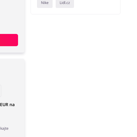
Nike
Lidl.cz
 EUR na
skajte