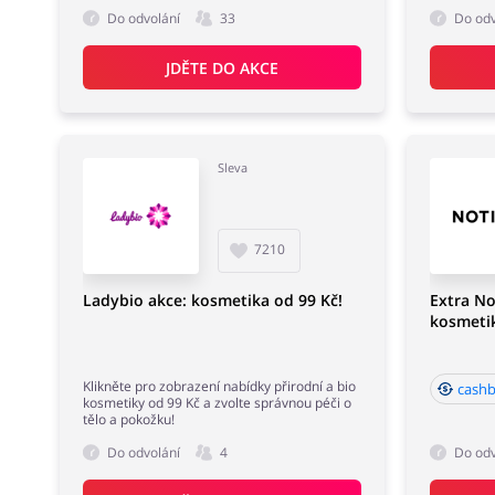
Do odvolání
33
Do odv
JDĚTE DO AKCE
Sleva
7210
Ladybio akce: kosmetika od 99 Kč!
Extra No
kosmetik
Klikněte pro zobrazení nabídky přirodní a bio
cashb
kosmetiky od 99 Kč a zvolte správnou péči o
tělo a pokožku!
Do odvolání
4
Do odv