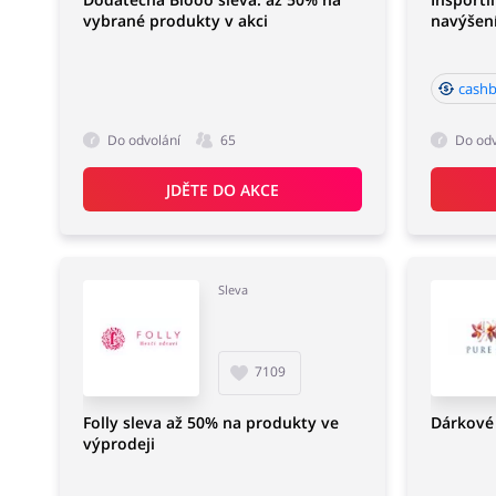
vybrané produkty v akci
navýšen
cashb
Do odvolání
65
Do odv
JDĚTE DO AKCE
Sleva
7109
Folly sleva až 50% na produkty ve
Dárkové 
výprodeji