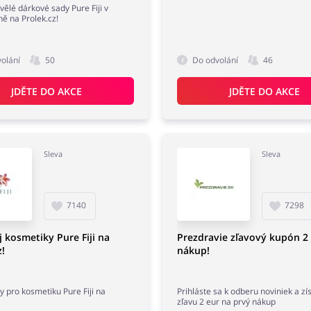
vělé dárkové sady Pure Fiji v
ě na Prolek.cz!
olání
50
Do odvolání
46
JDĚTE DO AKCE
JDĚTE DO AKCE
Sleva
Sleva
7140
7298
 kosmetiky Pure Fiji na
Prezdravie zľavový kupón 2
z!
nákup!
y pro kosmetiku Pure Fiji na
Prihláste sa k odberu noviniek a zí
zľavu 2 eur na prvý nákup