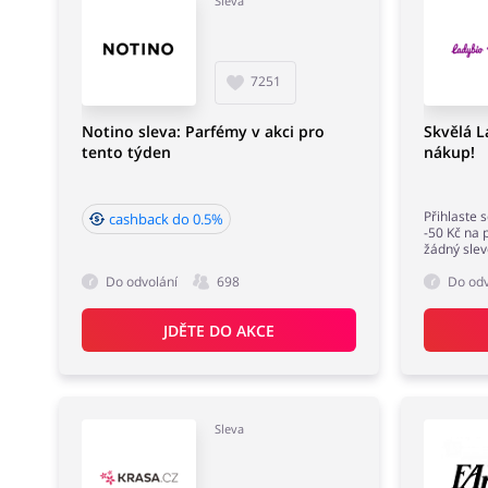
Sleva
7251
Notino sleva: Parfémy v akci pro
Skvělá L
tento týden
nákup!
Přihlaste 
cashback do 0.5%
-50 Kč na 
žádný slev
Do odvolání
698
Do odv
JDĚTE DO AKCE
Sleva