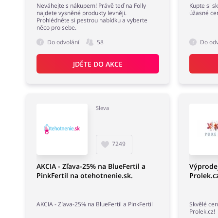
Neváhejte s nákupem! Právě teď na Folly
Kupte si sk
najdete vysněné produkty levněji.
úžasné cen
Prohlédněte si pestrou nabídku a vyberte
něco pro sebe.
Do odvolání
58
Do odv
JDĚTE DO AKCE
Sleva
7249
AKCIA - Zľava-25% na BlueFertil a
Výprodej
PinkFertil na otehotnenie.sk.
Prolek.c
AKCIA - Zľava-25% na BlueFertil a PinkFertil
Skvělé cen
Prolek.cz!