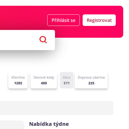
Přihlásit se
Registrovat
ce a pojištění
Počítače foto a elektronika
ort a hobby
Domácnost a spotřebiče
Všechno
Slevové kódy
Akce
Doprava zdarma
1285
489
571
225
Nabídka týdne