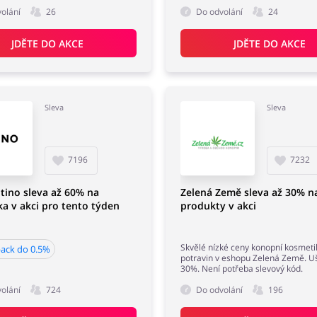
olání
26
Do odvolání
24
JDĚTE DO AKCE
JDĚTE DO AKCE
Sleva
Sleva
7196
7232
tino sleva až 60% na
Zelená Země sleva až 30% n
a v akci pro tento týden
produkty v akci
Skvělé nízké ceny konopní kosmeti
ack do 0.5%
potravin v eshopu Zelená Země. Uš
30%. Není potřeba slevový kód.
olání
724
Do odvolání
196