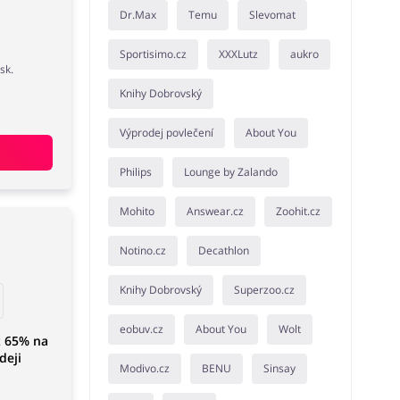
Dr.Max
Temu
Slevomat
Sportisimo.cz
XXXLutz
aukro
sk.
Knihy Dobrovský
Výprodej povlečení
About You
Philips
Lounge by Zalando
Mohito
Answear.cz
Zoohit.cz
Notino.cz
Decathlon
Knihy Dobrovský
Superzoo.cz
eobuv.cz
About You
Wolt
ž 65% na
deji
Modivo.cz
BENU
Sinsay