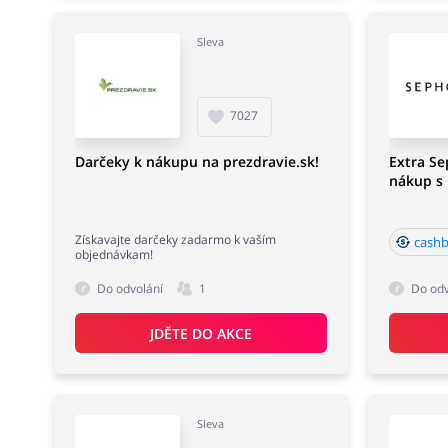
Sleva
7027
Darčeky k nákupu na prezdravie.sk!
Extra Se
nákup s
Získavajte darčeky zadarmo k vaším
cashb
objednávkam!
Do odvolání
1
Do odv
JDĚTE DO AKCE
Sleva