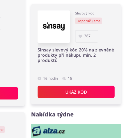
Slevový kód
Doporučujeme
387
Sinsay slevový kód 20% na zlevněné
produkty při nákupu min. 2
produktů
16 hodin
15
UKÁŽ KÓD
Nabídka týdne
me