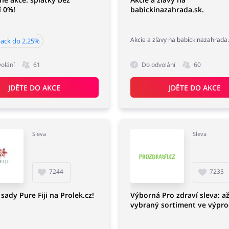
í 0%!
babickinazahrada.sk.
Akcie a zľavy na babickinazahrada.
ack do 2.25%
olání
61
Do odvolání
60
JDĚTE DO AKCE
JDĚTE DO AKCE
Sleva
Sleva
7244
7235
sady Pure Fiji na Prolek.cz!
Výborná Pro zdraví sleva: a
vybraný sortiment ve výpro