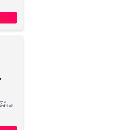
a
ky a
etříš až