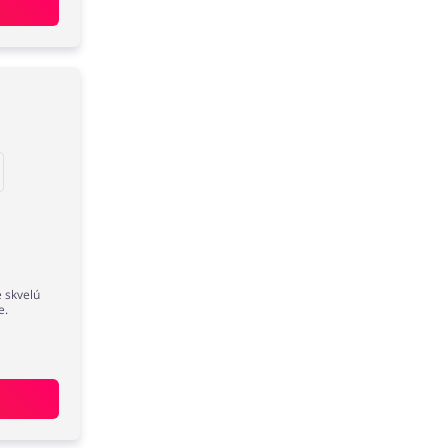
e skvelú
e.