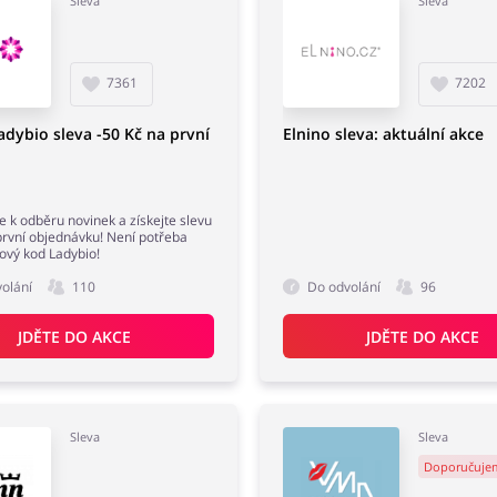
Sleva
Sleva
7361
7202
adybio sleva -50 Kč na první
Elnino sleva: aktuální akce
se k odběru novinek a získejte slevu
první objednávku! Není potřeba
ový kod Ladybio!
olání
110
Do odvolání
96
JDĚTE DO AKCE
JDĚTE DO AKCE
Sleva
Sleva
Doporučuje