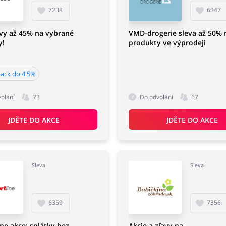
7238
6347
vy až 45% na vybrané
VMD-drogerie sleva až 50% 
y!
produkty ve výprodeji
ack do 4.5%
olání
73
Do odvolání
67
JDĚTE DO AKCE
JDĚTE DO AKCE
Sleva
Sleva
6359
7356
ine akce: splátky bez
Akcie a zľavy na