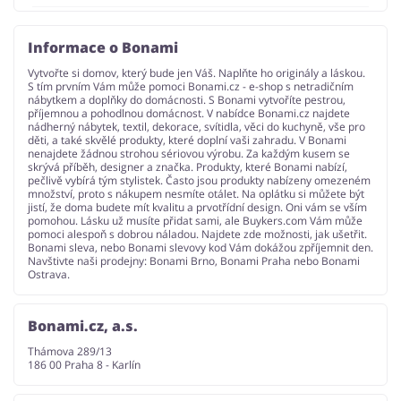
Informace o Bonami
Vytvořte si domov, který bude jen Váš. Naplňte ho originály a láskou.
S tím prvním Vám může pomoci Bonami.cz - e-shop s netradičním
nábytkem a doplňky do domácnosti. S Bonami vytvoříte pestrou,
příjemnou a pohodlnou domácnost. V nabídce Bonami.cz najdete
nádherný nábytek, textil, dekorace, svítidla, věci do kuchyně, vše pro
děti, a také skvělé produkty, které doplní vaši zahradu. V Bonami
nenajdete žádnou strohou sériovou výrobu. Za každým kusem se
skrývá příběh, designer a značka. Produkty, které Bonami nabízí,
pečlivě vybírá tým stylistek. Často jsou produkty nabízeny omezeném
množství, proto s nákupem nesmíte otálet. Na oplátku si můžete být
jistí, že doma budete mít kvalitu a prvotřídní design. Oni vám se vším
pomohou. Lásku už musíte přidat sami, ale Buykers.com Vám může
pomoci alespoň s dobrou náladou. Najdete zde možnosti, jak ušetřit.
Bonami sleva, nebo Bonami slevovy kod Vám dokážou zpříjemnit den.
Navštivte naši prodejny: Bonami Brno, Bonami Praha nebo Bonami
Ostrava.
Bonami.cz, a.s.
Thámova 289/13
186 00 Praha 8 - Karlín