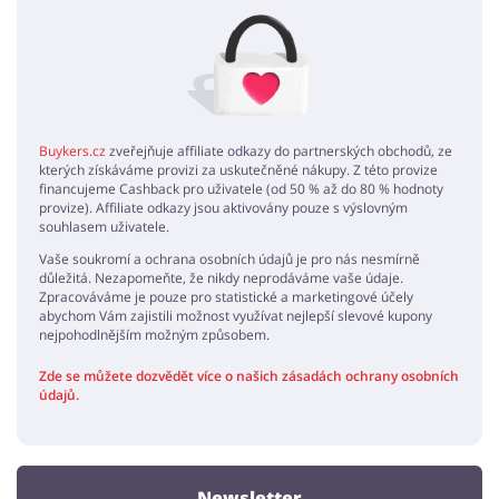
.
Marek
5 / 5
10.02.2020
Dobré Bonami slevy a věrnostní program! Vřele všem doporučuji!
moooc hezky
Buykers.cz
zveřejňuje affiliate odkazy do partnerských obchodů, ze
terezka32
5 / 5
14.02.2020
kterých získáváme provizi za uskutečněné nákupy. Z této provize
financujeme Cashback pro uživatele (od 50 % až do 80 % hodnoty
Bonami má skvělou nabídku, objednala jsem si nějaké ty doplňky do
provize). Affiliate odkazy jsou aktivovány pouze s výslovným
bytu a jsem spokojená
souhlasem uživatele.
Vaše soukromí a ochrana osobních údajů je pro nás nesmírně
paráda
důležitá. Nezapomeňte, že nikdy neprodáváme vaše údaje.
bara68
5 / 5
03.01.2020
Zpracováváme je pouze pro statistické a marketingové účely
abychom Vám zajistili možnost využívat nejlepší slevové kupony
No povlečení z Bonami je parádní... Kvalita sama o sobě, doporučuju
nejpohodlnějším možným způsobem.
všem
Zde se můžete dozvědět více o našich zásadách ochrany osobních
údajů.
Newsletter