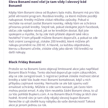
Sleva Bonami není vše! Je tam vždy i slevový kód
Bonami!
Kdyby Vám Bonami sleva od Buykers byla málo, Bonami má pro Vás
ještě věrnostní program. Rozdává kredity, za které můžete později
nakupovat. Kredity můžete získat několika způsoby. Pokud si
necháte na email zasílat Bonami novinky, někdy Vám ve schránce
přistanou právě kredity. Stejně tak, pokud sledujete jejich Facebook,
občas zde najdete návod, jak se ke kreditům dostat. Byli jste
spokojeni a myslíte, že by zde Vaši přátelé objevili také něco
hezkého? V tom případě můžete Bonami doporučit, a pokud se zde
Vaši známí zaregistrují, získáte 200 kreditů, které můžete při
nákupu proměnit na 200 Kč. A hlavně, za každou objednávku,
kterou u Bonami učiníte, získáte vždy jako dárek 100 kreditů na
další nákupy.
Black Friday Bonami
Protože se na Bonami často objevují limitované akce jako například
Bonami Black Friday. Tento obchod doporučuje svým zákazníkům,
aby se zde zaregistrovali. S registrací jednak získáte možnost sbírat
kredity a také Vás bude moci Bonami kontaktovat, když u nich
přibydou zajímavé novinky. Nemusíte se ale bát spamu vaší
emailové schránky. Můžete si zde sami nastavit, jak často Vám
mohou poslat email. A aby Vám neutekla žádní Bonami sleva, to už
za Vás pohlídá Buykers.com. A na Bonami Black Friday je těch slev
hodně. Kromě slev je tam vždy nějaký slevový kupon Bonami
Nenechte si ujít skvělé kusy nábytku do vaše domácnosti! Taková
akce je jenom jednou za rok.