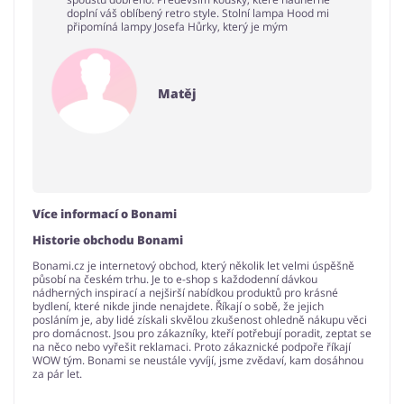
doplní váš oblíbený retro style. Stolní lampa Hood mi
připomíná lampy Josefa Hůrky, který je mým
Matěj
Více informací o Bonami
Historie obchodu Bonami
Bonami.cz je internetový obchod, který několik let velmi úspěšně
působí na českém trhu. Je to e-shop s každodenní dávkou
nádherných inspirací a nejširší nabídkou produktů pro krásné
bydlení, které nikde jinde nenajdete. Říkají o sobě, že jejich
posláním je, aby lidé získali skvělou zkušenost ohledně nákupu věci
pro domácnost. Jsou pro zákazníky, kteří potřebují poradit, zeptat se
na něco nebo vyřešit reklamaci. Proto zákaznické podpoře říkají
WOW tým. Bonami se neustále vyvíjí, jsme zvědaví, kam dosáhnou
za pár let.