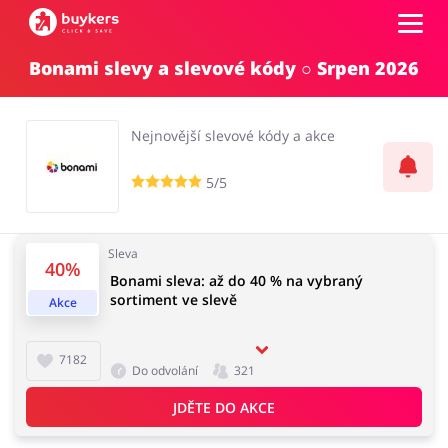
Bonami slevy a slevové kódy ○ Srpen 2026
Kategorie
Nejnovější slevové kódy a akce
Top100
5/5
Obchody
Kancelářské potřeby
Chovatelské potřeby
Sleva
Přihlásit se
40%
Bonami sleva: až do 40 % na vybraný
sortiment ve slevě
Akce
Šperky a hodinky
Potraviny
Registrovat
7182
Do odvolání
321
JDĚTE DO AKCE
Pro děti
Dům, interiér a zahrada