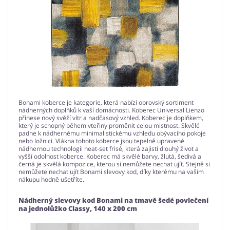
Bonami koberce je kategorie, která nabízí obrovský sortiment
nádherných doplňků k vaší domácnosti. Koberec Universal Lienzo
přinese nový svěží vítr a nadčasový vzhled. Koberec je doplňkem,
který je schopný během vteřiny proměnit celou mistnost. Skvělé
padne k nádhernému minimalistickému vzhledu obývacího pokoje
nebo ložnici. Vlákna tohoto koberce jsou tepelně upravené
nádhernou technologii heat-set frisé, která zajistí dlouhý život a
vyšší odolnost koberce. Koberec má skvělé barvy, žlutá, šedivá a
černá je skvělá kompozice, kterou si nemůžete nechat ujít. Stejně si
nemůžete nechat ujít Bonami slevovy kod, díky kterému na vaším
nákupu hodně ušetříte.
Nádherný slevovy kod Bonami na tmavě šedé povlečení
na jednolůžko Classy, 140 x 200 cm