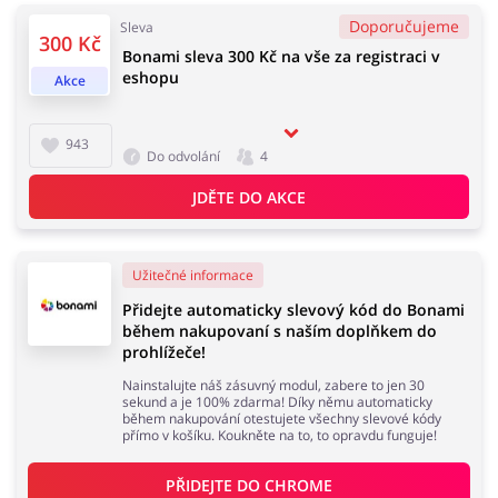
Doporučujeme
Sleva
300 Kč
Bonami sleva 300 Kč na vše za registraci v
Domácnost a spotřebiče
Turistika a cestování
eshopu
Akce
943
Do odvolání
4
Služby
Zdraví a krása
JDĚTE DO AKCE
Užitečné informace
Přidejte automaticky slevový kód do Bonami
během nakupovaní s naším doplňkem do
prohlížeče!
Nainstalujte náš zásuvný modul, zabere to jen 30
sekund a je 100% zdarma! Díky němu automaticky
během nakupování otestujete všechny slevové kódy
přímo v košíku. Koukněte na to, to opravdu funguje!
PŘIDEJTE DO 
CHROME