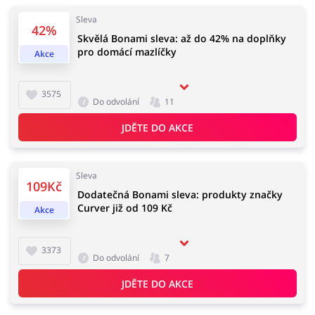
Sleva
42%
Skvělá Bonami sleva: až do 42% na doplňky
pro domácí mazlíčky
Akce
Knihy, filmy, hry a hudba
Erotika
3575
Do odvolání
11
JDĚTE DO AKCE
Finance a pojištění
Počítače foto a elektronika
Sleva
109Kč
Dodatečná Bonami sleva: produkty značky
Curver již od 109 Kč
Auto
Oblečení, obuv a doplňky
Akce
3373
Do odvolání
7
Dárky a gadgety
Sport a hobby
JDĚTE DO AKCE