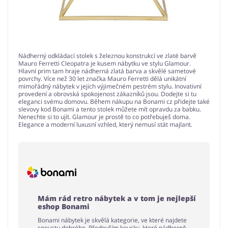
Nádherný odkládací stolek s železnou konstrukcí ve zlaté barvě
Mauro Ferretti Cleopatra je kusem nábytku ve stylu Glamour.
Hlavní prim tam hraje nádherná zlatá barva a skvělé sametové
povrchy. Více než 30 let značka Mauro Ferretti dělá unikátní
mimořádný nábytek v jejich výjimečném pestrém stylu. Inovativní
provedení a obrovská spokojenost zákazníků jsou. Dodejte si tu
eleganci svému domovu. Během nákupu na Bonami cz přidejte také
slevovy kod Bonami a tento stolek můžete mít opravdu za babku.
Nenechte si to ujít. Glamour je prostě to co potřebuješ doma.
Elegance a moderní luxusní vzhled, který nemusí stát majlant.
Mám rád retro nábytek a v tom je nejlepší
eshop Bonami
Bonami nábytek je skvělá kategorie, ve které najdete
spoustu dobrého. Především kousky, které nádherně