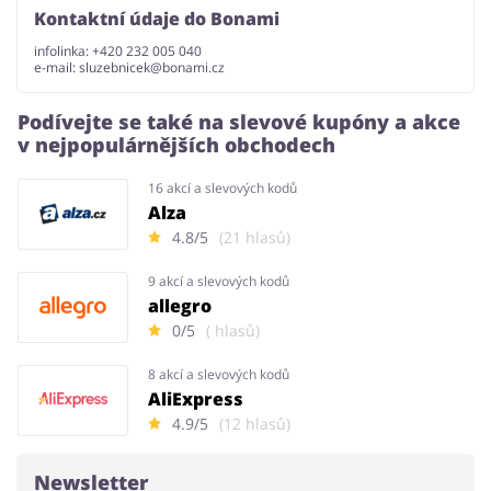
Kontaktní údaje do Bonami
infolinka: +420 232 005 040
e-mail:
sluzebnicek@bonami.cz
Podívejte se také na slevové kupóny a akce
v nejpopulárnějších obchodech
16 akcí a slevových kodů
Alza
4.8/5
(21 hlasů)
9 akcí a slevových kodů
allegro
0/5
( hlasů)
8 akcí a slevových kodů
AliExpress
4.9/5
(12 hlasů)
Newsletter