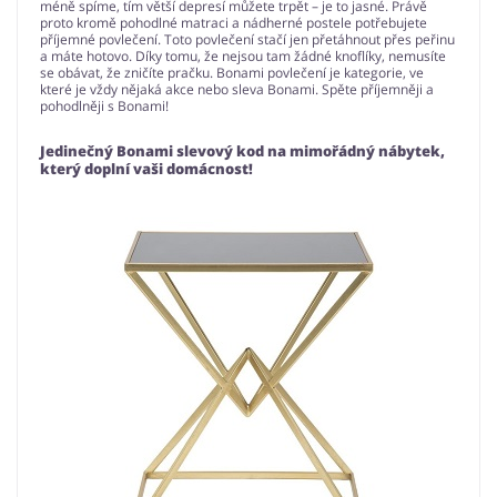
méně spíme, tím větší depresí můžete trpět – je to jasné. Právě
proto kromě pohodlné matraci a nádherné postele potřebujete
příjemné povlečení. Toto povlečení stačí jen přetáhnout přes peřinu
a máte hotovo. Díky tomu, že nejsou tam žádné knoflíky, nemusíte
se obávat, že zničíte pračku. Bonami povlečení je kategorie, ve
které je vždy nějaká akce nebo sleva Bonami. Spěte příjemněji a
pohodlněji s Bonami!
Jedinečný Bonami slevový kod na mimořádný nábytek,
který doplní vaši domácnost!