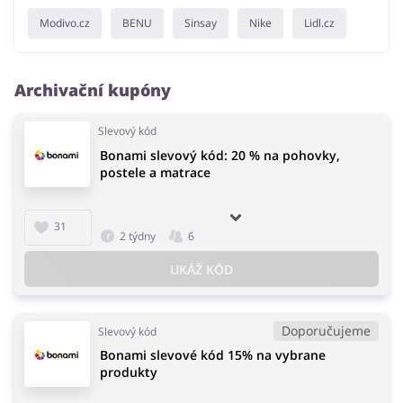
Modivo.cz
BENU
Sinsay
Nike
Lidl.cz
Archivační kupóny
Slevový kód
Bonami slevový kód: 20 % na pohovky,
postele a matrace
31
2 týdny
6
UKÁŽ KÓD
Doporučujeme
Slevový kód
Bonami slevové kód 15% na vybrane
produkty