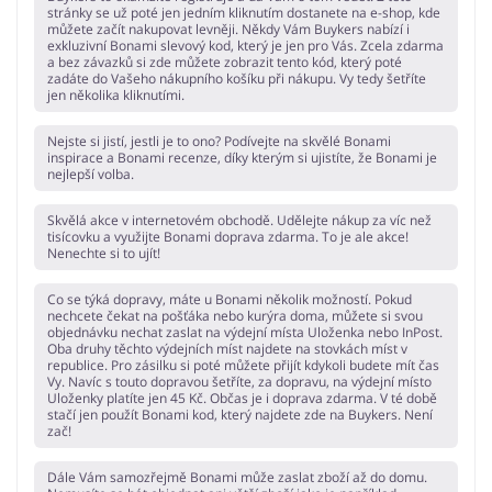
stránky se už poté jen jedním kliknutím dostanete na e-shop, kde
můžete začít nakupovat levněji. Někdy Vám Buykers nabízí i
exkluzivní Bonami slevový kod, který je jen pro Vás. Zcela zdarma
a bez závazků si zde můžete zobrazit tento kód, který poté
zadáte do Vašeho nákupního košíku při nákupu. Vy tedy šetříte
jen několika kliknutími.
Nejste si jistí, jestli je to ono? Podívejte na skvělé Bonami
inspirace a Bonami recenze, díky kterým si ujistíte, že Bonami je
nejlepší volba.
Skvělá akce v internetovém obchodě. Udělejte nákup za víc než
tisícovku a využijte Bonami doprava zdarma. To je ale akce!
Nenechte si to ujít!
Co se týká dopravy, máte u Bonami několik možností. Pokud
nechcete čekat na pošťáka nebo kurýra doma, můžete si svou
objednávku nechat zaslat na výdejní místa Uloženka nebo InPost.
Oba druhy těchto výdejních míst najdete na stovkách míst v
republice. Pro zásilku si poté můžete přijít kdykoli budete mít čas
Vy. Navíc s touto dopravou šetříte, za dopravu, na výdejní místo
Uloženky platíte jen 45 Kč. Občas je i doprava zdarma. V té době
stačí jen použít Bonami kod, který najdete zde na Buykers. Není
zač!
Dále Vám samozřejmě Bonami může zaslat zboží až do domu.