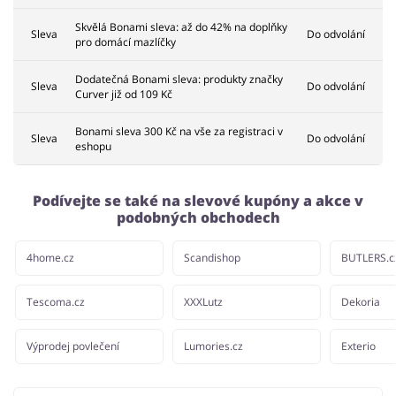
Skvělá Bonami sleva: až do 42% na doplňky
Sleva
Do odvolání
pro domácí mazlíčky
Dodatečná Bonami sleva: produkty značky
Sleva
Do odvolání
Curver již od 109 Kč
Bonami sleva 300 Kč na vše za registraci v
Sleva
Do odvolání
eshopu
Podívejte se také na slevové kupóny a akce v
podobných obchodech
4home.cz
Scandishop
BUTLERS.c
Tescoma.cz
XXXLutz
Dekoria
Výprodej povlečení
Lumories.cz
Exterio