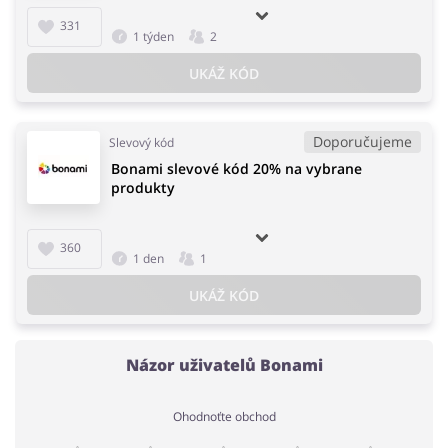
331
1 týden
2
UKÁŽ KÓD
Doporučujeme
Slevový kód
Bonami slevové kód 20% na vybrane
produkty
360
1 den
1
UKÁŽ KÓD
Názor uživatelů Bonami
Ohodnoťte obchod