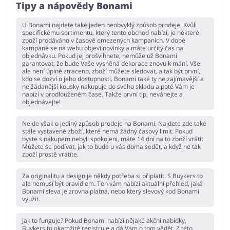
Tipy a nápovědy Bonami
U Bonami najdete také jeden neobvyklý způsob prodeje. Kvůli
specifickému sortimentu, který tento obchod nabízí, je některé
zboží prodáváno v časově omezených kampaních. V době
kampaně se na webu objeví novinky a máte určitý čas na
objednávku. Pokud jej prošvihnete, nemůže už Bonami
garantovat, že bude Vaše vysněná dekorace znovu k mání. Vše
ale není úplně ztraceno, zboží můžete sledovat, a tak být první,
kdo se dozví o jeho dostupnosti. Bonami také ty nejzajímavější a
nejžádanější kousky nakupuje do svého skladu a poté Vám je
nabízí v prodlouženém čase. Takže první tip, neváhejte a
objednávejte!
Nejde však o jediný způsob prodeje na Bonami. Najdete zde také
stále vystavené zboží, které nemá žádný časový limit. Pokud
byste s nákupem nebyli spokojeni, máte 14 dní na to zboží vrátit.
Můžete se podívat, jak to bude u vás doma sedět, a když ne tak
zboží prostě vrátíte.
Za originalitu a design je někdy potřeba si připlatit. S Buykers to
ale nemusí být pravidlem. Ten vám nabízí aktuální přehled, jaká
Bonami sleva je zrovna platná, nebo který slevový kod Bonami
využít.
Jak to funguje? Pokud Bonami nabízí nějaké akční nabídky,
Buykers to okamžitě registruje a dá Vám o tom vědět. Z této