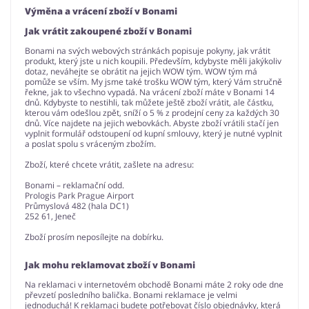
Výměna a vrácení zboží v Bonami
Jak vrátit zakoupené zboží v Bonami
Bonami na svých webových stránkách popisuje pokyny, jak vrátit
produkt, který jste u nich koupili. Především, kdybyste měli jakýkoliv
dotaz, neváhejte se obrátit na jejich WOW tým. WOW tým má
pomůže se vším. My jsme také trošku WOW tým, který Vám stručně
řekne, jak to všechno vypadá. Na vrácení zboží máte v Bonami 14
dnů. Kdybyste to nestihli, tak můžete ještě zboží vrátit, ale částku,
kterou vám odešlou zpět, sníží o 5 % z prodejní ceny za každých 30
dnů. Více najdete na jejich webovkách. Abyste zboží vrátili stačí jen
vyplnit formulář odstoupení od kupní smlouvy, který je nutné vyplnit
a poslat spolu s vráceným zbožím.
Zboží, které chcete vrátit, zašlete na adresu:
Bonami – reklamační odd.
Prologis Park Prague Airport
Průmyslová 482 (hala DC1)
252 61, Jeneč
Zboží prosím neposílejte na dobírku.
Jak mohu reklamovat zboží v Bonami
Na reklamaci v internetovém obchodě Bonami máte 2 roky ode dne
převzetí posledního balička. Bonami reklamace je velmi
jednoduchá! K reklamaci budete potřebovat číslo objednávky, která