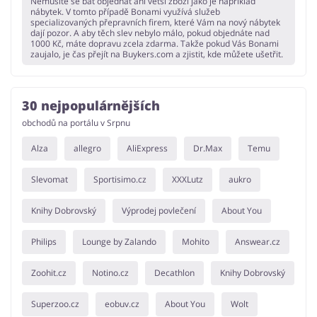
Nemusíte se bát objednat ani větší zboží jako je například
nábytek. V tomto případě Bonami využívá služeb
specializovaných přepravních firem, které Vám na nový nábytek
dají pozor. A aby těch slev nebylo málo, pokud objednáte nad
1000 Kč, máte dopravu zcela zdarma. Takže pokud Vás Bonami
zaujalo, je čas přejít na Buykers.com a zjistit, kde můžete ušetřit.
30 nejpopulárnějších
obchodů na portálu v Srpnu
Alza
allegro
AliExpress
Dr.Max
Temu
Slevomat
Sportisimo.cz
XXXLutz
aukro
Knihy Dobrovský
Výprodej povlečení
About You
Philips
Lounge by Zalando
Mohito
Answear.cz
Zoohit.cz
Notino.cz
Decathlon
Knihy Dobrovský
Superzoo.cz
eobuv.cz
About You
Wolt