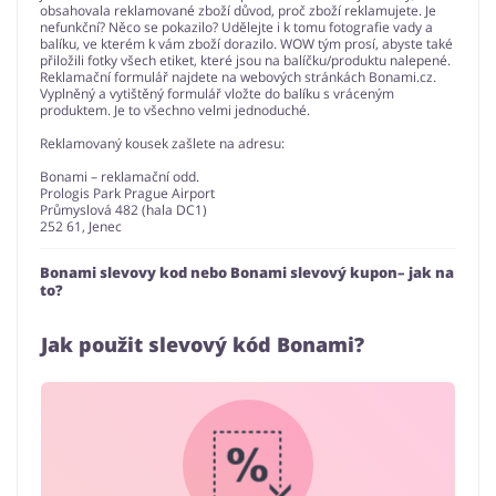
obsahovala reklamované zboží důvod, proč zboží reklamujete. Je
nefunkční? Něco se pokazilo? Udělejte i k tomu fotografie vady a
balíku, ve kterém k vám zboží dorazilo. WOW tým prosí, abyste také
přiložili fotky všech etiket, které jsou na balíčku/produktu nalepené.
Reklamační formulář najdete na webových stránkách Bonami.cz.
Vyplněný a vytištěný formulář vložte do balíku s vráceným
produktem. Je to všechno velmi jednoduché.
Reklamovaný kousek zašlete na adresu:
Bonami – reklamační odd.
Prologis Park Prague Airport
Průmyslová 482 (hala DC1)
252 61, Jenec
Bonami slevovy kod nebo Bonami slevový kupon– jak na
to?
Jak použit slevový kód Bonami?