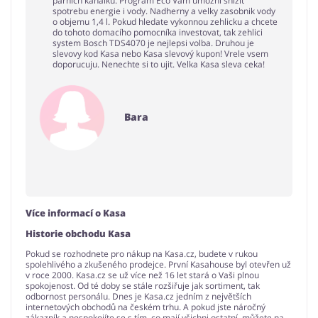
parnich kanalku. Program Eco Vam umozni snizit
spotrebu energie i vody. Nadherny a velky zasobnik vody
o objemu 1,4 l. Pokud hledate vykonnou zehlicku a chcete
do tohoto domacího pomocníka investovat, tak zehlici
system Bosch TDS4070 je nejlepsi volba. Druhou je
slevovy kod Kasa nebo Kasa slevový kupon! Vrele vsem
doporucuju. Nenechte si to ujit. Velka Kasa sleva ceka!
Bara
Více informací o Kasa
Historie obchodu Kasa
Pokud se rozhodnete pro nákup na Kasa.cz, budete v rukou
spolehlivého a zkušeného prodejce. První Kasahouse byl otevřen už
v roce 2000. Kasa.cz se už více než 16 let stará o Vaši plnou
spokojenost. Od té doby se stále rozšiřuje jak sortiment, tak
odbornost personálu. Dnes je Kasa.cz jedním z největších
internetových obchodů na českém trhu. A pokud jste náročný
zákazník a nespokojíte se s tím, co mají všichni ostatní, můžete na