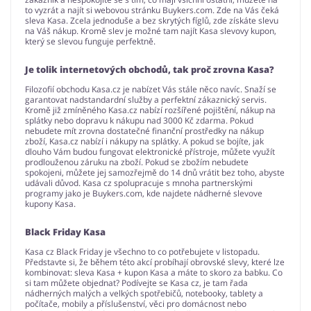
to vyzrát a najít si webovou stránku Buykers.com. Zde na Vás čeká
sleva Kasa. Zcela jednoduše a bez skrytých fíglů, zde získáte slevu
na Váš nákup. Kromě slev je možné tam najít Kasa slevovy kupon,
který se slevou funguje perfektně.
Je tolik internetových obchodů, tak proč zrovna Kasa?
Filozofií obchodu Kasa.cz je nabízet Vás stále něco navíc. Snaží se
garantovat nadstandardní služby a perfektní zákaznický servis.
Kromě již zmíněného Kasa.cz nabízí rozšířené pojištění, nákup na
splátky nebo dopravu k nákupu nad 3000 Kč zdarma. Pokud
nebudete mít zrovna dostatečné finanční prostředky na nákup
zboží, Kasa.cz nabízí i nákupy na splátky. A pokud se bojíte, jak
dlouho Vám budou fungovat elektronické přístroje, můžete využít
prodlouženou záruku na zboží. Pokud se zbožím nebudete
spokojeni, můžete jej samozřejmě do 14 dnů vrátit bez toho, abyste
udávali důvod. Kasa cz spolupracuje s mnoha partnerskými
programy jako je Buykers.com, kde najdete nádherné slevove
kupony Kasa.
Black Friday Kasa
Kasa cz Black Friday je všechno to co potřebujete v listopadu.
Představte si, že během této akcí probíhají obrovské slevy, které lze
kombinovat: sleva Kasa + kupon Kasa a máte to skoro za babku. Co
si tam můžete objednat? Podívejte se Kasa cz, je tam řada
nádherných malých a velkých spotřebičů, notebooky, tablety a
počítače, mobily a příslušenství, věci pro domácnost nebo