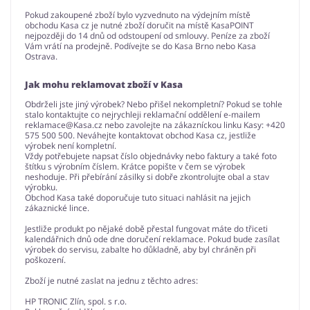
Pokud zakoupené zboží bylo vyzvednuto na výdejním místě
obchodu Kasa cz je nutné zboží doručit na místě KasaPOINT
nejpozději do 14 dnů od odstoupení od smlouvy. Peníze za zboží
Vám vrátí na prodejně. Podívejte se do Kasa Brno nebo Kasa
Ostrava.
Jak mohu reklamovat zboží v Kasa
Obdrželi jste jiný výrobek? Nebo přišel nekompletní? Pokud se tohle
stalo kontaktujte co nejrychleji reklamační oddělení e-mailem
reklamace@Kasa.cz
nebo zavolejte na zákazníckou linku Kasy: +420
575 500 500. Neváhejte kontaktovat obchod Kasa cz, jestliže
výrobek není kompletní.
Vždy potřebujete napsat číslo objednávky nebo faktury a také foto
štítku s výrobním číslem. Krátce popište v čem se výrobek
neshoduje. Při přebírání zásilky si dobře zkontrolujte obal a stav
výrobku.
Obchod Kasa také doporučuje tuto situaci nahlásit na jejich
zákaznické lince.
Jestliže produkt po nějaké době přestal fungovat máte do třiceti
kalendářnich dnů ode dne doručení reklamace. Pokud bude zasílat
výrobek do servisu, zabalte ho důkladně, aby byl chráněn při
poškození.
Zboží je nutné zaslat na jednu z těchto adres:
HP TRONIC Zlín, spol. s r.o.