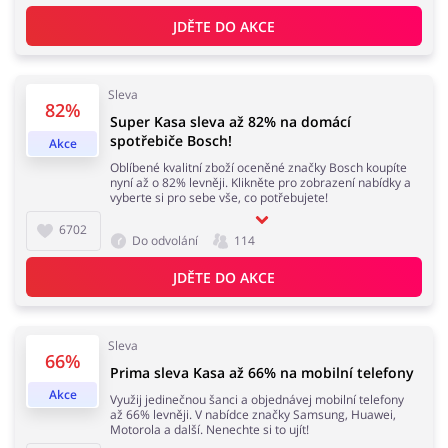
JDĚTE DO AKCE
Knihy, filmy, hry a hudba
Erotika
Sleva
82%
Super Kasa sleva až 82% na domácí
spotřebiče Bosch!
Akce
Oblíbené kvalitní zboží oceněné značky Bosch koupíte
nyní až o 82% levněji. Klikněte pro zobrazení nabídky a
Finance a pojištění
Počítače foto a elektronika
vyberte si pro sebe vše, co potřebujete!
6702
Do odvolání
114
JDĚTE DO AKCE
Auto
Oblečení, obuv a doplňky
Sleva
66%
Prima sleva Kasa až 66% na mobilní telefony
Akce
Využij jedinečnou šanci a objednávej mobilní telefony
Dárky a gadgety
Sport a hobby
až 66% levněji. V nabídce značky Samsung, Huawei,
Motorola a další. Nenechte si to ujít!