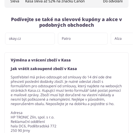
Sleva
Kasa sleva až 52% na značku Canon
Do odvolání
Podívejte se také na slevové kupóny a akce v
podobných obchodech
okay.cz
Patro
Alza
Výměna a vrácení zboží v Kasa
Jak vrátit zakoupené zboží v Kasa
Spotřebitel má právo odstoupit od smlouvy do 14 dní ode dne
převzetí poslední dodávky zboží. Je nutné odeslat zboží s
formulářem pro odstoupení od smlouvy, který najdete na webových
stránkách Kasa.cz. Kupující musí tento formulář také poslat pomocí
e mailové zprávy. Zboží musí být doručené na vlastní náklady a
nesmí být poškozené a nekompletní. Nejlépe v původním,
neporušeném obalu. Neposílejte je na dobírku a pojistěte si ho.
Adresa
HP TRONIC Zlín, spol. s r.o.
Reklamační oddělení
hala DC6, Poděbradská 772
250 90 Jirny