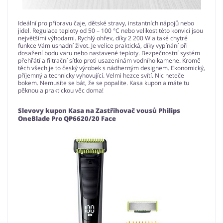
Ideální pro přípravu čaje, dětské stravy, instantních nápojů nebo
jidel. Regulace teploty od 50 – 100 °C nebo velikost této konvici jsou
největšími výhodami. Rychlý ohřev, díky 2 200 W a také chytré
funkce Vám usnadní život. Je velice praktická, díky vypínání při
dosažení bodu varu nebo nastavené teploty. Bezpečnostní systém
přehřátí a filtrační sítko proti usazeninám vodního kamene. Kromě
těch všech je to český výrobek s nádherným designem. Ekonomický,
příjemný a technicky vyhovující. Velmi hezce svítí. Nic neteče
bokem. Nemusíte se bát, že se popalite. Kasa kupon a máte tu
pěknou a praktickou věc doma!
Slevovy kupon Kasa na Zastřihovač vousů Philips
OneBlade Pro QP6620/20 Face