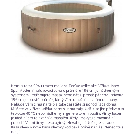
Nemusíte za SPA utrácet majlant. Teď ve velké akci Vířivka Intex
Spa! Moderní nafukovací vana o průměru 196 cm je nádherným
systémem. Potřebujete masáž nebo dát si prostě pár chvil relaxu?
196 cm je prosté průměr, který Vám umožní si natáhnout nohy.
Nebude Vám zima na tělo a také zajistěte si pohodlí spa doma.
Můžete ve vířivce udělat party s kamarády. Udělejte jim překvápko
teplotou 40 °C nebo nádherným generátorem bublin. Vířivý bazén
je ideální pro relaxační a masážní účely. Poskytuje maximální
pohodlí. Velmi tichý a ekologický. Neváhejte! Udělejte si radost!
Kasa sleva a nový Kasa slevový kod čeká právě na Vás. Nenechte si
to ujít!