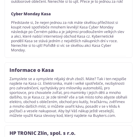
outdoorové oblečení. Nenechte si to ujít. Přece je to jednou za rok!
Cyber Monday Kasa
Představte si, že nejen jednou za rok máte skvělou příležitost si
koupit nové spotřebiče mnohem levněji! Kasa Cyber Monday
následuje po Černém pátku a je jakýmsi prodloužením velkých slev
a akci, které nabízí internetový obchod Kasa cz. Kybernetické
pondělí Kasa se stává jedním z největších nákupních dní v roce.
Nenechte si to ujít! Pořiďtě si víc se skvělou akci Kasa Cyber
Monday.
Informace o Kasa
Zamyslete se a vymyslete nějaký druh zboží. Máte? Tak i ten nejspíše
najdete na Kasa cz. Elektronika, malé i velké spotřebiče, nezbytnosti
pro zahradničení, vychytávky pro milovníky automobilů, pro
sportovce, pro chovatele zvířat, pro maminky i jejich děti a mnoho
dalšího, to je Kasa.cz. Je zde téměř vše a tak místo toho abyste obíhali
elektro, obchod s oblečením, obchod pro kutily, hračkárnu, zvěřimex
a mnoho dalších míst, si můžete uvařit kávu, posadit v se v klidu k
počítači a vesele nakupovat. Aby byl Váš nákup ještě veselejší,
můžete využít Kasa slevovy kod, který najdete na Buykers.com.
HP TRONIC Zlín, spol. s r.o.