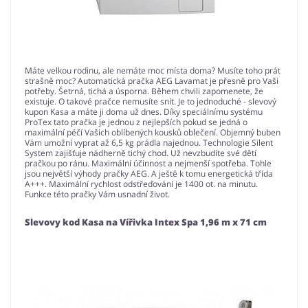
Máte velkou rodinu, ale nemáte moc místa doma? Musíte toho prát
strašně moc? Automatická pračka AEG Lavamat je přesně pro Vaši
potřeby. Šetrná, tichá a úsporna. Během chvili zapomenete, že
existuje. O takové pračce nemusíte snít. Je to jednoduché - slevový
kupon Kasa a máte ji doma už dnes. Díky speciálnímu systému
ProTex tato pračka je jednou z nejlepších pokud se jedná o
maximální péčí Vašich oblíbených kousků oblečení. Objemný buben
Vám umožní vyprat až 6,5 kg prádla najednou. Technologie Silent
System zajišťuje nádherně tichý chod. Už nevzbudíte své dětí
pračkou po ránu. Maximální účinnost a nejmenší spotřeba. Tohle
jsou největší výhody pračky AEG. A ještě k tomu energetická třída
A+++. Maximální rychlost odstřeďování je 1400 ot. na minutu.
Funkce této pračky Vám usnadní život.
Slevovy kod Kasa na Vířivka Intex Spa 1,96 m x 71 cm