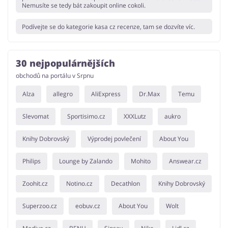
Nemusíte se tedy bát zakoupit online cokoli.
Podívejte se do kategorie kasa cz recenze, tam se dozvíte víc.
30 nejpopulárnějších
obchodů na portálu v Srpnu
Alza
allegro
AliExpress
Dr.Max
Temu
Slevomat
Sportisimo.cz
XXXLutz
aukro
Knihy Dobrovský
Výprodej povlečení
About You
Philips
Lounge by Zalando
Mohito
Answear.cz
Zoohit.cz
Notino.cz
Decathlon
Knihy Dobrovský
Superzoo.cz
eobuv.cz
About You
Wolt