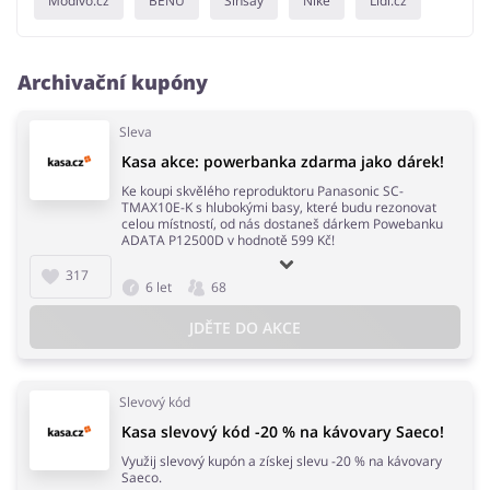
Modivo.cz
BENU
Sinsay
Nike
Lidl.cz
Archivační kupóny
Sleva
Kasa akce: powerbanka zdarma jako dárek!
Ke koupi skvělého reproduktoru Panasonic SC-
TMAX10E-K s hlubokými basy, které budu rezonovat
celou místností, od nás dostaneš dárkem Powebanku
ADATA P12500D v hodnotě 599 Kč!
317
6 let
68
JDĚTE DO AKCE
Slevový kód
Kasa slevový kód -20 % na kávovary Saeco!
Využij slevový kupón a získej slevu -20 % na kávovary
Saeco.