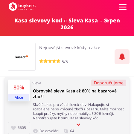
Kasa slevovy kod ○ Sleva Kasa ○ Srpen
Kategorie
2026
Top100
Nejnovější slevové kódy a akce
Obchody
5/5
Kancelářské potřeby
Chovatelské potřeby
Přihlásit se
Doporučujeme
Sleva
80%
Obrovská sleva Kasa až 80% na bazarové
Šperky a hodinky
Potraviny
zboží
Registrovat
Akce
Skvělá akce pro všech lovců slev. Nakupujte si
rozbalené nebo vrácené zboží z bazaru. Máte možnost
koupit pračky, myčky nebo mobily až 80% levněji.
Nepotřebujete k tomu Kasa slevový kód!
Pro děti
Dům, interiér a zahrada
6605
Do odvolání
64