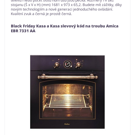
televizi nebo počet slotů hdm usb jsou pecka. Rozměry TV bez
stojanu (Š x V x H) (mm) 1681 x 973 x 65,2. Budete mít zážitky, díky
novým technologiím a nové generaci jednoduchého ovládání.
Kvalitní zvuk a černá je prostě černá.
Black Friday Kasa a Kasa slevový kód na troubu Amica
EBR 7331 AA