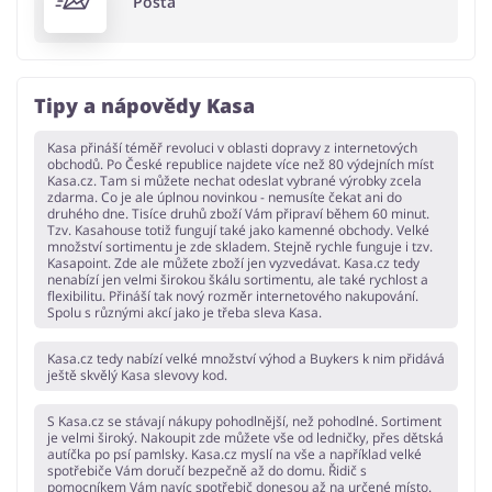
Pošta
Tipy a nápovědy Kasa
Kasa přináší téměř revoluci v oblasti dopravy z internetových
obchodů. Po České republice najdete více než 80 výdejních míst
Kasa.cz. Tam si můžete nechat odeslat vybrané výrobky zcela
zdarma. Co je ale úplnou novinkou - nemusíte čekat ani do
druhého dne. Tisíce druhů zboží Vám připraví během 60 minut.
Tzv. Kasahouse totiž fungují také jako kamenné obchody. Velké
množství sortimentu je zde skladem. Stejně rychle funguje i tzv.
Kasapoint. Zde ale můžete zboží jen vyzvedávat. Kasa.cz tedy
nenabízí jen velmi širokou škálu sortimentu, ale také rychlost a
flexibilitu. Přináší tak nový rozměr internetového nakupování.
Spolu s různými akcí jako je třeba sleva Kasa.
Kasa.cz tedy nabízí velké množství výhod a Buykers k nim přidává
ještě skvělý Kasa slevovy kod.
S Kasa.cz se stávají nákupy pohodlnější, než pohodlné. Sortiment
je velmi široký. Nakoupit zde můžete vše od ledničky, přes dětská
autíčka po psí pamlsky. Kasa.cz myslí na vše a například velké
spotřebiče Vám doručí bezpečně až do domu. Řidič s
pomocníkem Vám navíc spotřebič donesou až na určené místo.