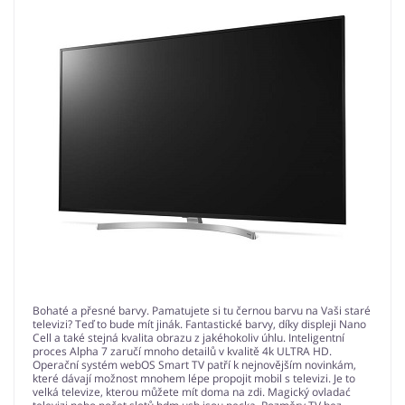
Bohaté a přesné barvy. Pamatujete si tu černou barvu na Vaši staré
televizi? Teď to bude mít jinák. Fantastické barvy, díky displeji Nano
Cell a také stejná kvalita obrazu z jakéhokoliv úhlu. Inteligentní
proces Alpha 7 zaručí mnoho detailů v kvalitě 4k ULTRA HD.
Operační systém webOS Smart TV patří k nejnovějším novinkám,
které dávají možnost mnohem lépe propojit mobil s televizi. Je to
velká televize, kterou můžete mít doma na zdi. Magický ovladać