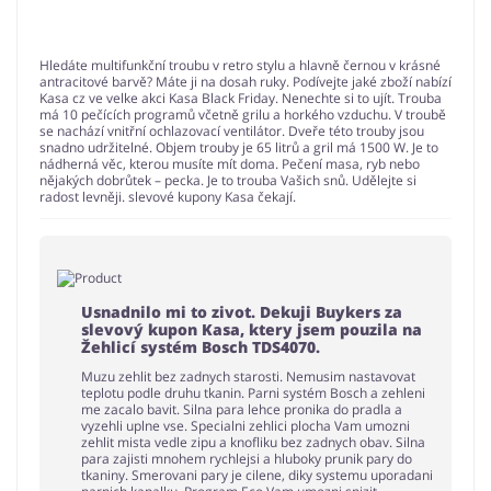
Hledáte multifunkční troubu v retro stylu a hlavně černou v krásné
antracitové barvě? Máte ji na dosah ruky. Podívejte jaké zboží nabízí
Kasa cz ve velke akci Kasa Black Friday. Nenechte si to ujít. Trouba
má 10 pečících programů včetně grilu a horkého vzduchu. V troubě
se nachází vnitřní ochlazovací ventilátor. Dveře této trouby jsou
snadno udržitelné. Objem trouby je 65 litrů a gril má 1500 W. Je to
nádherná věc, kterou musíte mít doma. Pečení masa, ryb nebo
nějakých dobrůtek – pecka. Je to trouba Vašich snů. Udělejte si
radost levněji. slevové kupony Kasa čekají.
Usnadnilo mi to zivot. Dekuji Buykers za
slevový kupon Kasa, ktery jsem pouzila na
Žehlicí systém Bosch TDS4070.
Muzu zehlit bez zadnych starosti. Nemusim nastavovat
teplotu podle druhu tkanin. Parni systém Bosch a zehleni
me zacalo bavit. Silna para lehce pronika do pradla a
vyzehli uplne vse. Specialni zehlici plocha Vam umozni
zehlit mista vedle zipu a knofliku bez zadnych obav. Silna
para zajisti mnohem rychlejsi a hluboky prunik pary do
tkaniny. Smerovani pary je cilene, diky systemu uporadani