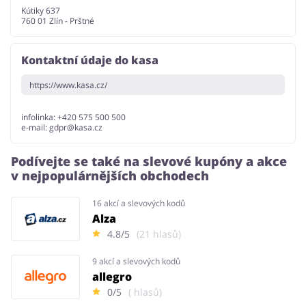
Kútiky 637
760 01 Zlín - Prštné
Kontaktní údaje do kasa
https://www.kasa.cz/
infolinka: +420 575 500 500
e-mail:
gdpr@kasa.cz
Podívejte se také na slevové kupóny a akce
v nejpopulárnějších obchodech
16 akcí a slevových kodů
Alza
4.8/5
(21 hlasů)
9 akcí a slevových kodů
allegro
0/5
( hlasů)