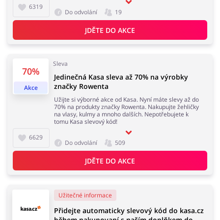
6319
Do odvolání
19
Domácnost a spotřebiče
Turistika a cestování
JDĚTE DO AKCE
Sleva
70%
Jedinečná Kasa sleva až 70% na výrobky
Služby
Zdraví a krása
značky Rowenta
Akce
Užijte si výborné akce od Kasa. Nyní máte slevy až do
70% na produkty značky Rowenta. Nakupujte žehličky
na vlasy, kulmy a mnoho dalších. Nepotřebujete k
tomu Kasa slevový kód!
6629
Do odvolání
509
JDĚTE DO AKCE
Užitečné informace
Přidejte automaticky slevový kód do kasa.cz
během nakupovaní s naším doplňkem do