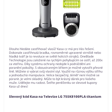
Dlouho hledáte zastřihovač vlasů? Kasa cz má pro Vás řešení.
Dokonale zastřihnutá bradka, rovnoměrné upravené strniště nebo
hladká tvář! Je to revoluce ve světě holicích strojků. OneBlade
Technologie jsou založené na rychlým pohybujícím se ostří, až 200x
za vteřinu. Díky systému ochrany nedojde k podráždění ani
poranění pokožky. S oboustranným břitem je možné vytvořit přesné
líně. Můžete si vybrat svůj vlastní styl. Využití na různou výšku střihu
a jednoduchá manipulace. Velice bezpečný, téměř není možné se
poranit. Je velmi skladný. Může to být krásný dárek pro Vašeho
muže. Udělejte mu radost. Šetřte peněženku se slevové kupony
Kasa už dnes!
Slevový kód Kasa na Televize LG 75SK8100PLA titanium