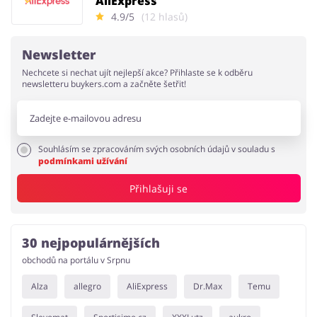
AliExpress
4.9/5
(12 hlasů)
Newsletter
Nechcete si nechat ujít nejlepší akce? Přihlaste se k odběru
newsletteru buykers.com a začněte šetřit!
Souhlásím se zpracováním svých osobních údajů v souladu s
podmínkami užívání
Přihlašuji se
30 nejpopulárnějších
obchodů na portálu v Srpnu
Alza
allegro
AliExpress
Dr.Max
Temu