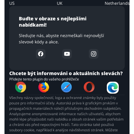
US
UK
Netherlands
Buďte v obraze s nejlepšími
nabídkami!
Sledujte nás, abyste nezmeškali nejnovější
slevové kódy a akce.
Chcete být informováni o aktuálních slevách?
Přidejte tento plugin do vašeho prohlížeče
Všechny názvy společností, loga a ochranné známky byly použity
pouze pro informační účely. Autorská práva k grafickým prvkům v
propagačních materiálech náleží příslušným obchodním subjektům.
Analyzujeme anonymizované informace našich uživatelů, abychom
mohli lépe přizpůsobit naši nabídku a obsah stránek vašim potřebám
a chránit vás před nepoctivými hráči. Tato stránka také používá
soubory cookie, například k analýze návštěvnosti stránek. Můžete