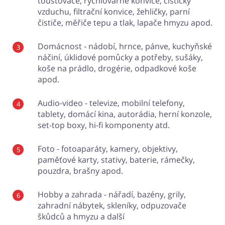
toustovače, rychlovarné konvice, čističky
vzduchu, filtrační konvice, žehličky, parní
čističe, měřiče tepu a tlak, lapače hmyzu apod.
Domácnost - nádobí, hrnce, pánve, kuchyňské
náčiní, úklidové pomůcky a potřeby, sušáky,
koše na prádlo, drogérie, odpadkové koše
apod.
Audio-video - televize, mobilní telefony,
tablety, domácí kina, autorádia, herní konzole,
set-top boxy, hi-fi komponenty atd.
Foto - fotoaparáty, kamery, objektivy,
paměťové karty, stativy, baterie, rámečky,
pouzdra, brašny apod.
Hobby a zahrada - nářadí, bazény, grily,
zahradní nábytek, skleníky, odpuzovače
škůdců a hmyzu a další