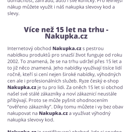
domácnost, zahradu, auto i své koníčky. Pro levnější
nákup můžete využít i náš nakupka slevovy kod a
slevy.
Více než 15 let na trhu -
Nakupka.cz
Internetový obchod
Nakupka.cz
s pestrou
nabídkou produktů pro snazší život funguje od roku
2002. To znamená, že se na trhu udržel přes 15 let a
to již něco znamená. Jeho nabídky využívají tisíce lidí
ročně, kteří si cení nejen široké nabídky, výhodných
cen ale i profesionálních služeb. Ryze český e-shop
Nakupka.cz
je tu pro lidi. Za oněch 15 let si obchod
našel své stálé zákazníky a noví zákaznicí neustále
přibývají. Proto se může pyšnit ohodnocením
“ověřeno zákazníky”. Díky tomu můžete i vy bez obav
nakupovat na
Nakupka.cz
a využívat výhodný
nakupka slevovy kod.