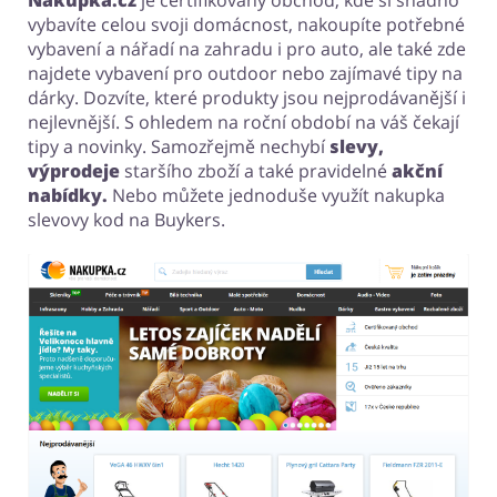
Nakupka.cz
je certifikovaný obchod, kde si snadno
vybavíte celou svoji domácnost, nakoupíte potřebné
vybavení a nářadí na zahradu i pro auto, ale také zde
najdete vybavení pro outdoor nebo zajímavé tipy na
dárky. Dozvíte, které produkty jsou nejprodávanější i
nejlevnější. S ohledem na roční období na váš čekají
tipy a novinky. Samozřejmě nechybí
slevy,
výprodeje
staršího zboží a také pravidelné
akční
nabídky.
Nebo můžete jednoduše využít nakupka
slevovy kod
na Buykers
.