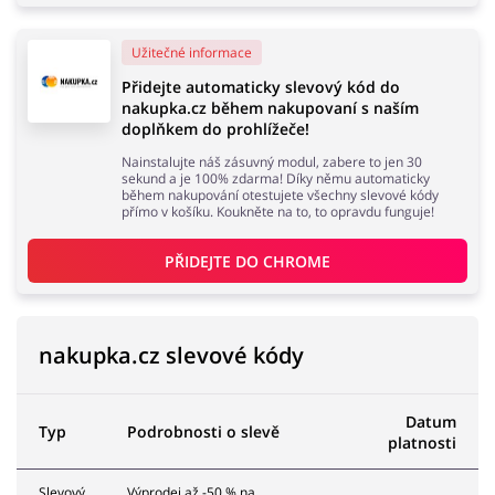
Užitečné informace
Přidejte automaticky slevový kód do
Knihy, filmy, hry a hudba
Erotika
nakupka.cz během nakupovaní s naším
doplňkem do prohlížeče!
Nainstalujte náš zásuvný modul, zabere to jen 30
sekund a je 100% zdarma! Díky němu automaticky
během nakupování otestujete všechny slevové kódy
Finance a pojištění
Počítače foto a elektronika
přímo v košíku. Koukněte na to, to opravdu funguje!
PŘIDEJTE DO 
CHROME
Auto
Oblečení, obuv a doplňky
nakupka.cz slevové kódy
Datum
Typ
Podrobnosti o slevě
platnosti
Dárky a gadgety
Sport a hobby
Slevový
Výprodej až -50 % na