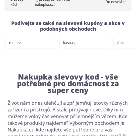
Do odvolání
kód
nakupka.cz!
Domácnost a spotřebiče
Turistika a cestování
Podívejte se také na slevové kupóny a akce v
podobných obchodech
mall.cz
kasa.cz
Alza
Služby
Zdraví a krása
Nakupka slevovy kod - vše
potřebné pro domácnost za
super ceny
Život nám dnes ulehčují a zpříjemňují stovky různých
zařízení a přístrojů. A stále přibývají nové. Díky nim
můžeme volný čas věnovat příjemnějším věcem. Kde
takové produkty najdeme? Výborným obchodem je
Nakupka.cz, kde najdete vše potřebné pro vaší