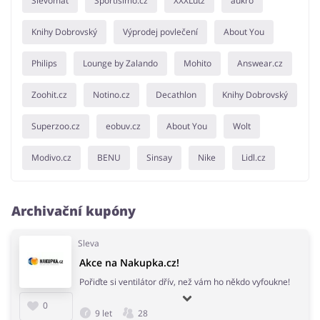
Slevomat
Sportisimo.cz
XXXLutz
aukro
Knihy Dobrovský
Výprodej povlečení
About You
Philips
Lounge by Zalando
Mohito
Answear.cz
Zoohit.cz
Notino.cz
Decathlon
Knihy Dobrovský
Superzoo.cz
eobuv.cz
About You
Wolt
Modivo.cz
BENU
Sinsay
Nike
Lidl.cz
Archivační kupóny
Sleva
Akce na Nakupka.cz!
Pořiďte si ventilátor dřív, než vám ho někdo vyfoukne!
0
9 let
28