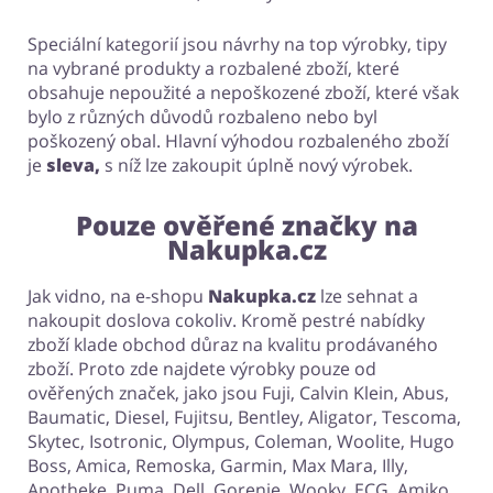
Speciální kategorií jsou návrhy na top výrobky, tipy
na vybrané produkty a rozbalené zboží, které
obsahuje nepoužité a nepoškozené zboží, které však
bylo z různých důvodů rozbaleno nebo byl
poškozený obal. Hlavní výhodou rozbaleného zboží
je
sleva,
s níž lze zakoupit úplně nový výrobek.
Pouze ověřené značky na
Nakupka.cz
Jak vidno, na e-shopu
Nakupka.cz
lze sehnat a
nakoupit doslova cokoliv. Kromě pestré nabídky
zboží klade obchod důraz na kvalitu prodávaného
zboží. Proto zde najdete výrobky pouze od
ověřených značek, jako jsou Fuji, Calvin Klein, Abus,
Baumatic, Diesel, Fujitsu, Bentley, Aligator, Tescoma,
Skytec, Isotronic, Olympus, Coleman, Woolite, Hugo
Boss, Amica, Remoska, Garmin, Max Mara, Illy,
Apotheke, Puma, Dell, Gorenje, Wooky, ECG, Amiko,