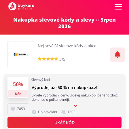
Nakupka slevové kódy a slevy ○ Srpen
Kategorie
2026
Top100
Nejnovější slevové kódy a akce
Obchody
5/5
Kancelářské potřeby
Chovatelské potřeby
Přihlásit se
Slevový kód
50%
Výprodej až -50 % na nakupka.cz!
Šperky a hodinky
Potraviny
Registrovat
Kód
Skvělé výprodejní ceny. Udělej nákup oblíbeného zboží
dokonce o půlku levněji.
7053
Do odvolání
1603
UKÁŽ KÓD
Pro děti
Dům, interiér a zahrada