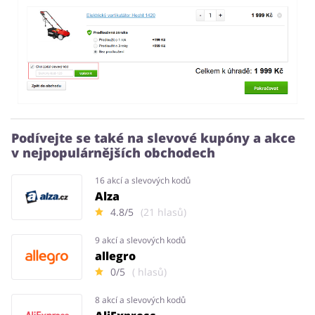
Podívejte se také na slevové kupóny a akce
v nejpopulárnějších obchodech
16 akcí a slevových kodů
Alza
4.8/5
(21 hlasů)
9 akcí a slevových kodů
allegro
0/5
( hlasů)
8 akcí a slevových kodů