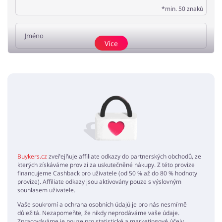
*min. 50 znaků
Více
Přidat názor
Žádné elementy nejsou
Buykers.cz
zveřejňuje affiliate odkazy do partnerských obchodů, ze
kterých získáváme provizi za uskutečněné nákupy. Z této provize
financujeme Cashback pro uživatele (od 50 % až do 80 % hodnoty
provize). Affiliate odkazy jsou aktivovány pouze s výslovným
souhlasem uživatele.
Vaše soukromí a ochrana osobních údajů je pro nás nesmírně
důležitá. Nezapomeňte, že nikdy neprodáváme vaše údaje.
Zpracováváme je pouze pro statistické a marketingové účely