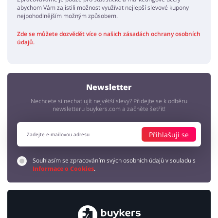
abychom Vám zajistili možnost využívat nejlepší slevové kupony
nejpohodlnějším možným způsobem.
Zde se můžete dozvědět více o našich zásadách ochrany osobních
údajů.
Newsletter
Nechcete si nechat ujít největší slevy? Přidejte se k odběru
newsletteru buykers.com a začněte šetřit!
Přihlašuji se
Souhlasím se zpracováním svých osobních údajů v souladu s
Informace o Cookies
.