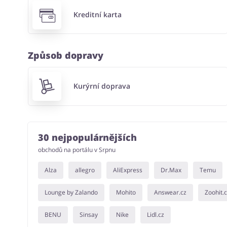
Kreditní karta
Způsob dopravy
Kurýrní doprava
30 nejpopulárnějších
obchodů na portálu v Srpnu
Alza
allegro
AliExpress
Dr.Max
Temu
Lounge by Zalando
Mohito
Answear.cz
Zoohit.
BENU
Sinsay
Nike
Lidl.cz