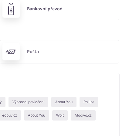
Bankovní převod
Pošta
ý
Výprodej povlečení
About You
Philips
eobuv.cz
About You
Wolt
Modivo.cz