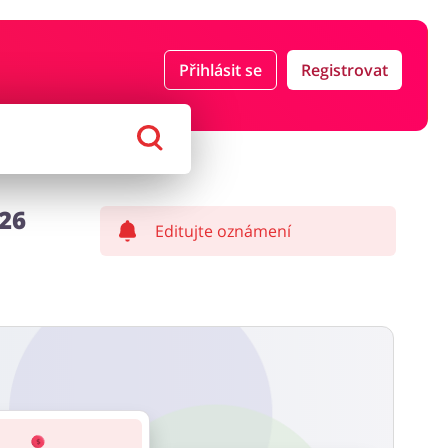
Přihlásit se
Registrovat
ce a pojištění
Počítače foto a elektronika
ort a hobby
Domácnost a spotřebiče
26
Editujte oznámení