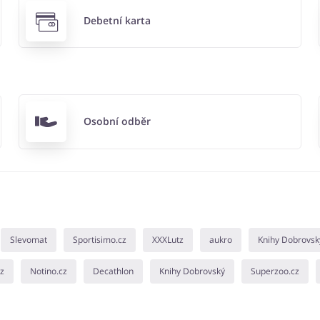
Debetní karta
Osobní odběr
Slevomat
Sportisimo.cz
XXXLutz
aukro
Knihy Dobrovsk
cz
Notino.cz
Decathlon
Knihy Dobrovský
Superzoo.cz