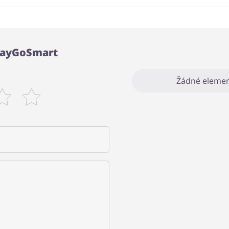
PlayGoSmart
Žádné elemen