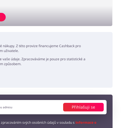
né nákupy. Z této provize financujeme Cashback pro
m uživatele.
 vaše údaje. Zpracováváme je pouze pro statistické a
ným způsobem.
Přihlašuji se
 zpracováním svých osobních údajů v souladu s
Informace o