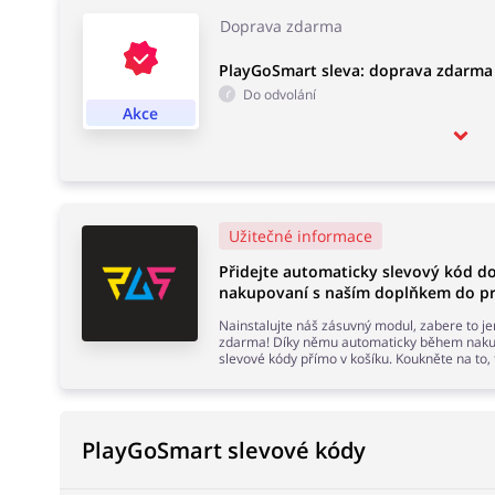
Doprava zdarma
PlayGoSmart sleva: doprava zdarma
Do odvolání
Akce
Užitečné informace
Přidejte automaticky slevový kód 
nakupovaní s naším doplňkem do pr
Nainstalujte náš zásuvný modul, zabere to j
zdarma! Díky němu automaticky během nakup
slevové kódy přímo v košíku. Koukněte na to,
PlayGoSmart slevové kódy