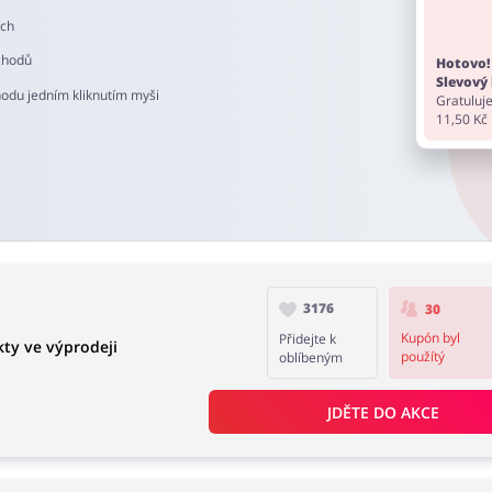
ech
chodů
Hotovo!
Slevový 
hodu jedním kliknutím myši
Gratuluje
11,50 Kč
3176
30
Kupón byl
Přidejte k
ty ve výprodeji
použítý
oblíbeným
JDĚTE DO AKCE