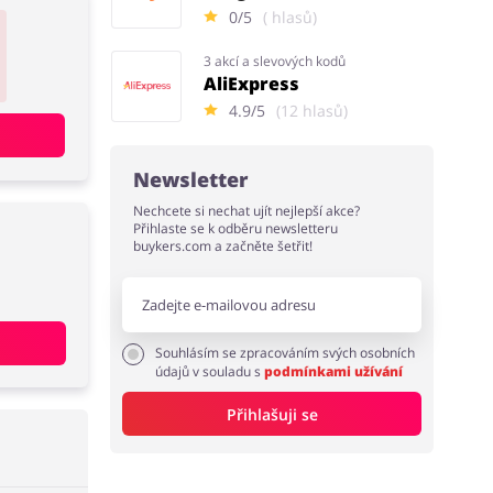
0/5
( hlasů)
3 akcí a slevových kodů
AliExpress
4.9/5
(12 hlasů)
Newsletter
Nechcete si nechat ujít nejlepší akce?
Přihlaste se k odběru newsletteru
buykers.com a začněte šetřit!
Souhlásím se zpracováním svých osobních
údajů v souladu s
podmínkami užívání
Přihlašuji se