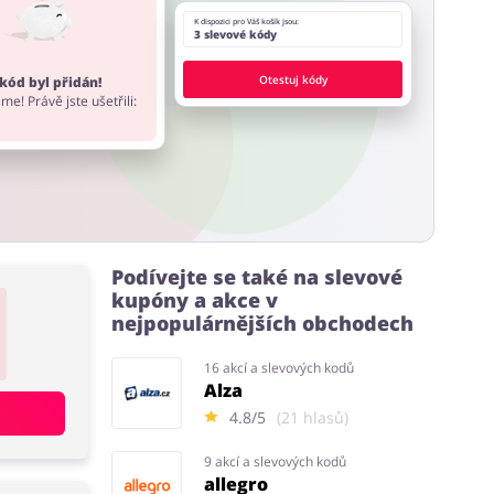
K dispozici pro Váš košík jsou:
3 slevové kódy
Otestuj kódy
kód byl přidán!
me! Právě jste ušetřili:
Podívejte se také na slevové
kupóny a akce v
nejpopulárnějších obchodech
16 akcí a slevových kodů
Alza
4.8/5
(21 hlasů)
9 akcí a slevových kodů
allegro