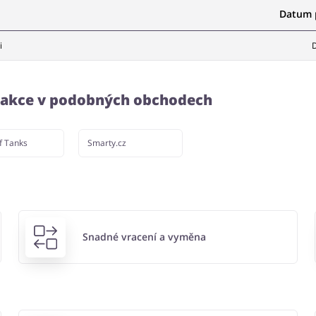
Datum p
i
D
a akce v podobných obchodech
f Tanks
Smarty.cz
Snadné vracení a vyměna