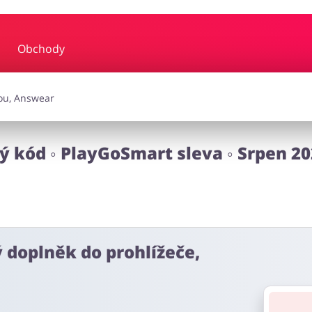
Obchody
y a hudba
Erotika
Finan
a doplňky
Dárky a gadgety
Sp
 kód ◦ PlayGoSmart sleva ◦ Srpen 20
Zdraví a krása
ý doplněk do prohlížeče,