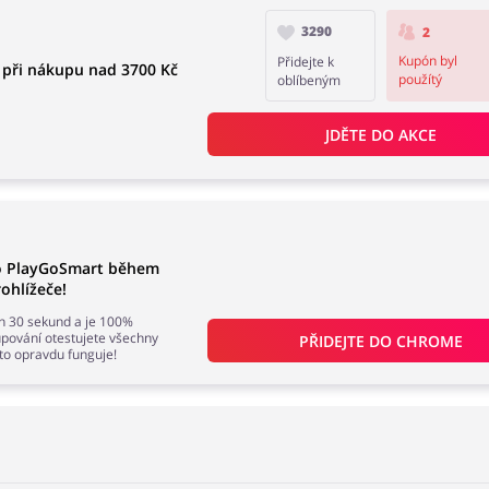
3290
2
Kupón byl
Přidejte k
 při nákupu nad 3700 Kč
použítý
oblíbeným
JDĚTE DO AKCE
do PlayGoSmart během
ohlížeče!
en 30 sekund a je 100%
ování otestujete všechny
PŘIDEJTE DO 
CHROME
 to opravdu funguje!