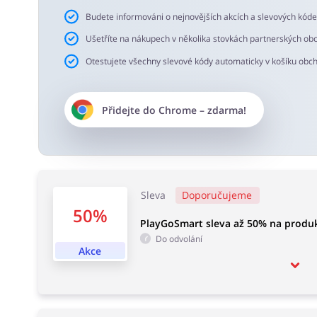
Budete informováni o nejnovějších akcích a slevových kód
Ušetříte na nákupech v několika stovkách partnerských ob
Otestujete všechny slevové kódy automaticky v košíku obc
Přidejte do
Chrome
– zdarma!
Sleva
Doporučujeme
50%
PlayGoSmart sleva až 50% na produk
Do odvolání
Akce