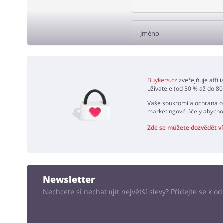
PŘID
Buykers.cz
zveřejňuje affil
uživatele (od 50 % až do 80
Vaše soukromí a ochrana os
marketingové účely abycho
Zde se můžete dozvědět ví
Newsletter
Nechcete si nechat ujít největší slevy? Přidejte se k 