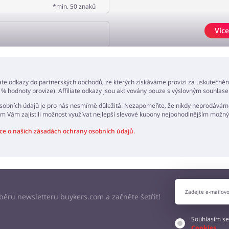
*min. 50 znaků
Více
AT NÁZOR
iate odkazy do partnerských obchodů, ze kterých získáváme provizi za uskutečně
 % hodnoty provize). Affiliate odkazy jsou aktivovány pouze s výslovným souhlase
obních údajů je pro nás nesmírně důležitá. Nezapomeňte, že nikdy neprodáváme
m Vám zajistili možnost využívat nejlepší slevové kupony nejpohodlnějším mož
ce o našich zásadách ochrany osobních údajů.
odběru newsletteru buykers.com a začněte šetřit!
Souhlasím se
Cookies
.