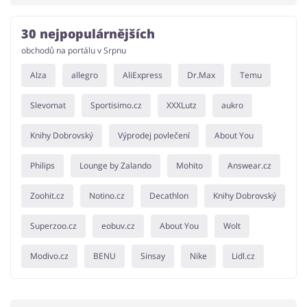
30 nejpopulárnějších
obchodů na portálu v Srpnu
Alza
allegro
AliExpress
Dr.Max
Temu
Slevomat
Sportisimo.cz
XXXLutz
aukro
Knihy Dobrovský
Výprodej povlečení
About You
Philips
Lounge by Zalando
Mohito
Answear.cz
Zoohit.cz
Notino.cz
Decathlon
Knihy Dobrovský
Superzoo.cz
eobuv.cz
About You
Wolt
Modivo.cz
BENU
Sinsay
Nike
Lidl.cz