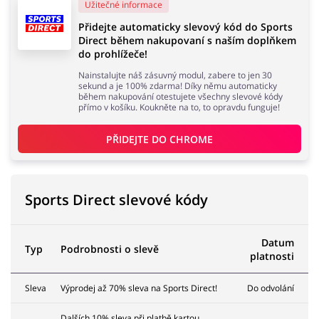
Užitečné informace
Přidejte automaticky slevový kód do Sports
Direct během nakupovaní s naším doplňkem
Domácnost a spotřebiče
Turistika a cestování
do prohlížeče!
Nainstalujte náš zásuvný modul, zabere to jen 30
sekund a je 100% zdarma! Díky němu automaticky
během nakupování otestujete všechny slevové kódy
přímo v košíku. Koukněte na to, to opravdu funguje!
Služby
Zdraví a krása
PŘIDEJTE DO 
CHROME
Sports Direct slevové kódy
Datum
Typ
Podrobnosti o slevě
platnosti
Sleva
Výprodej až 70% sleva na Sports Direct!
Do odvolání
Dalších 10% sleva při platbě kartou