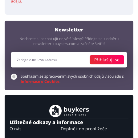
údajů.
Newsletter
Nechcete si nechat ujít největší slevy? Přidejte se k odběru
newsletteru buykers.com a začněte šetřit!
Přihlašuji se
Souhlasím se zpracováním svých osobních údajů v souladu s
Informace o Cookies
.
Užitečné odkazy a informace
O nás
Doplněk do prohlížeče