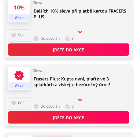
Sleva
10%
Dalších 10% sleva při platbě kartou FRASERS
PLUS!
Akce
Knihy, filmy, hry a hudba
Erotika
596
Do odvolání
3
JDĚTE DO AKCE
Finance a pojištění
Počítače foto a elektronika
Sleva
Frasers Plus: Kupte nyní, plaťte ve 3
splátkách a získejte bezúročný úrok!
Akce
Auto
Oblečení, obuv a doplňky
603
Do odvolání
0
JDĚTE DO AKCE
Dárky a gadgety
Sport a hobby