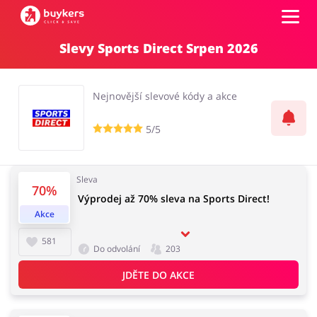
Slevy Sports Direct Srpen 2026
Kategorie
Nejnovější slevové kódy a akce
Top100
5/5
Obchody
Kancelářské potřeby
Chovatelské potřeby
Sleva
Přihlásit se
70%
Výprodej až 70% sleva na Sports Direct!
Akce
Šperky a hodinky
Potraviny
Registrovat
581
Do odvolání
203
JDĚTE DO AKCE
Pro děti
Dům, interiér a zahrada