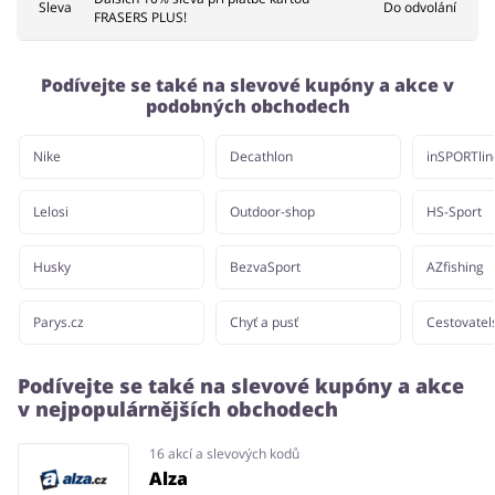
Sleva
Do odvolání
FRASERS PLUS!
Podívejte se také na slevové kupóny a akce v
podobných obchodech
Nike
Decathlon
inSPORTlin
Lelosi
Outdoor-shop
HS-Sport
Husky
BezvaSport
AZfishing
Parys.cz
Chyť a pusť
Cestovatel
Podívejte se také na slevové kupóny a akce
v nejpopulárnějších obchodech
16 akcí a slevových kodů
Alza