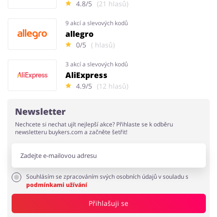
4.8/5
(21 hlasů)
9 akcí a slevových kodů
allegro
0/5
( hlasů)
3 akcí a slevových kodů
AliExpress
4.9/5
(12 hlasů)
Newsletter
Nechcete si nechat ujít nejlepší akce? Přihlaste se k odběru
newsletteru buykers.com a začněte šetřit!
Souhlásím se zpracováním svých osobních údajů v souladu s
podmínkami užívání
Přihlašuji se