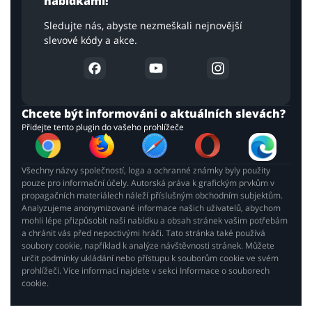
nabídkami!
Sledujte nás, abyste nezmeškali nejnovější
slevové kódy a akce.
Chcete být informováni o aktuálních slevách?
Přidejte tento plugin do vašeho prohlížeče
Všechny názvy společností, loga a ochranné známky byly použity
pouze pro informační účely. Autorská práva k grafickým prvkům v
propagačních materiálech náleží příslušným obchodním subjektům.
Analyzujeme anonymizované informace našich uživatelů, abychom
mohli lépe přizpůsobit naši nabídku a obsah stránek vašim potřebám
a chránit vás před nepoctivými hráči. Tato stránka také používá
soubory cookie, například k analýze návštěvnosti stránek. Můžete
určit podmínky ukládání nebo přístupu k souborům cookie ve svém
prohlížeči. Více informací najdete v sekci Informace o souborech
cookie.