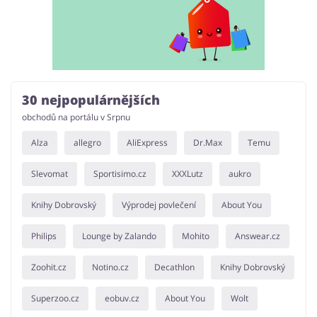
30 nejpopulárnějších
obchodů na portálu v Srpnu
Alza
allegro
AliExpress
Dr.Max
Temu
Slevomat
Sportisimo.cz
XXXLutz
aukro
Knihy Dobrovský
Výprodej povlečení
About You
Philips
Lounge by Zalando
Mohito
Answear.cz
Zoohit.cz
Notino.cz
Decathlon
Knihy Dobrovský
Superzoo.cz
eobuv.cz
About You
Wolt