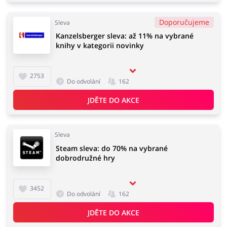
Doporučujeme
Sleva
Kanzelsberger sleva: až 11% na vybrané
knihy v kategorii novinky
2753
Do odvolání
162
JDĚTE DO AKCE
Sleva
Steam sleva: do 70% na vybrané
dobrodružné hry
3452
Do odvolání
162
JDĚTE DO AKCE