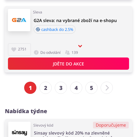
Sleva
G2A sleva: na vybrané zboží na e-shopu
cashback do 2.5%
2751
Do odvolání
139
JDĚTE DO AKCE
1
2
3
4
5
Nabídka týdne
Doporučujeme
Slevový kód
Sinsay slevový kód 20% na zlevněné