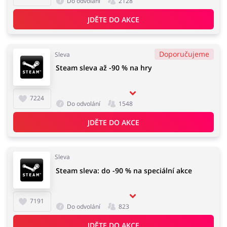
Do odvolání
2128
JDĚTE DO AKCE
Doporučujeme
Sleva
Steam sleva až -90 % na hry
7224
Do odvolání
1548
JDĚTE DO AKCE
Sleva
Steam sleva: do -90 % na speciální akce
7191
Do odvolání
823
JDĚTE DO AKCE