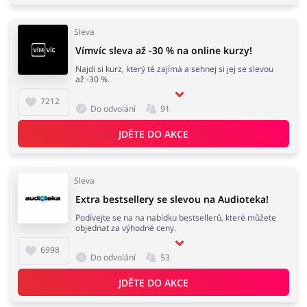
Sleva
Domácnost a spotřebiče
Turistika a cestování
Vímvíc sleva až -30 % na online kurzy!
Najdi si kurz, který tě zajímá a sehnej si jej se slevou
až -30 %.
7212
Do odvolání
91
Služby
Zdraví a krása
JDĚTE DO AKCE
Sleva
Extra bestsellery se slevou na Audioteka!
Podívejte se na na nabídku bestsellerů, které můžete
objednat za výhodné ceny.
6998
Do odvolání
53
JDĚTE DO AKCE