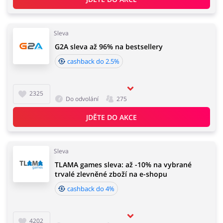
Sleva
G2A sleva až 96% na bestsellery
cashback do 2.5%
2325
Do odvolání
275
JDĚTE DO AKCE
Sleva
TLAMA games sleva: až -10% na vybrané
trvalé zlevněné zboží na e-shopu
cashback do 4%
4202