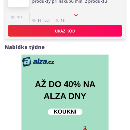
produkty při nákupu min. 2 produktů
387
16 hodin
15
UKÁŽ KÓD
Nabídka týdne