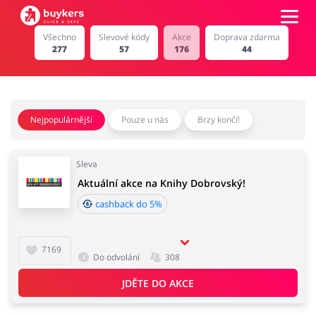
Všechno
Slevové kódy
Akce
Doprava zdarma
277
57
176
44
Kategorie
Top100
Nejpopulárnější
Pouze u nás
Brzy končí!
Obchody
Kancelářské potřeby
Chovatelské potřeby
Sleva
Aktuální akce na Knihy Dobrovský!
Přihlásit se
cashback do 5%
Šperky a hodinky
Potraviny
Registrovat
7169
Do odvolání
308
JDĚTE DO AKCE
Pro děti
Dům, interiér a zahrada