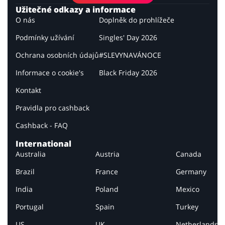
Užitečné odkazy a informace
O nás
Doplněk do prohlížeče
Podmínky užívání
Singles' Day 2026
Ochrana osobních údajů
#SLEVYNAVÁNOCE
Informace o cookie's
Black Friday 2026
Kontakt
Pravidla pro cashback
Cashback - FAQ
International
Australia
Austria
Canada
Brazil
France
Germany
India
Poland
Mexico
Portugal
Spain
Turkey
US
UK
Netherlands