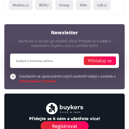
Modivo.cz
BENU
Sinsay
Nike
Lidl.cz
Newsletter
Nechcete si nechat ujít největší slevy? Přidejte se k odběru
newsletteru buykers.com a začněte šetřit!
Přihlašuji se
Souhlasím se zpracováním svých osobních údajů v souladu s
Informace o Cookies
.
Přidejte se k nám a ušetřete více!
Registrovat