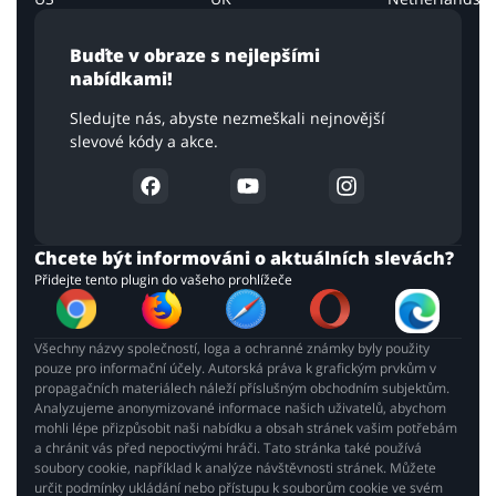
Buďte v obraze s nejlepšími
nabídkami!
Sledujte nás, abyste nezmeškali nejnovější
slevové kódy a akce.
Chcete být informováni o aktuálních slevách?
Přidejte tento plugin do vašeho prohlížeče
Všechny názvy společností, loga a ochranné známky byly použity
pouze pro informační účely. Autorská práva k grafickým prvkům v
propagačních materiálech náleží příslušným obchodním subjektům.
Analyzujeme anonymizované informace našich uživatelů, abychom
mohli lépe přizpůsobit naši nabídku a obsah stránek vašim potřebám
a chránit vás před nepoctivými hráči. Tato stránka také používá
soubory cookie, například k analýze návštěvnosti stránek. Můžete
určit podmínky ukládání nebo přístupu k souborům cookie ve svém