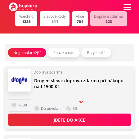
Všechno
Slevové kódy
Akce
Doprava zdarma
1335
411
701
223
Kategorie
Top100
Nejpopulárnější
Pouze u nás
Brzy končí!
Obchody
Kancelářské potřeby
Chovatelské potřeby
Doprava zdarma
Drogeo sleva: doprava zdarma při nákupu
Přihlásit se
nad 1500 Kč
Šperky a hodinky
Potraviny
Registrovat
7088
Do odvolání
50
JDĚTE DO AKCE
Pro děti
Dům, interiér a zahrada