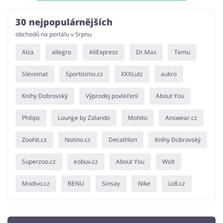
30 nejpopulárnějších
obchodů na portálu v Srpnu
Alza
allegro
AliExpress
Dr.Max
Temu
Slevomat
Sportisimo.cz
XXXLutz
aukro
Knihy Dobrovský
Výprodej povlečení
About You
Philips
Lounge by Zalando
Mohito
Answear.cz
Zoohit.cz
Notino.cz
Decathlon
Knihy Dobrovský
Superzoo.cz
eobuv.cz
About You
Wolt
Modivo.cz
BENU
Sinsay
Nike
Lidl.cz