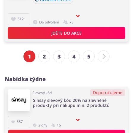
6121
Do odvolání
78
JDĚTE DO AKCE
1
2
3
4
5
Nabídka týdne
Doporučujeme
Slevový kód
Sinsay slevový kód 20% na zlevněné
produkty při nákupu min. 2 produktů
387
2 dny
16