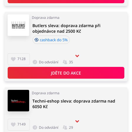
Doprava zdarma
Butlers sleva: doprava zdarma při
objednávce nad 2500 Kč
cashback do 5%
7128
Do odvolání
35
JDĚTE DO AKCE
Doprava zdarma
Techni-eshop sleva: doprava zdarma nad
6050 Kč
7149
Do odvolání
29