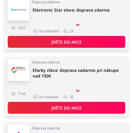
Doprava zdarma
Electronic Star sleva: doprava zdarma
Knihy, filmy, hry a hudba
Erotika
7227
Do odvolání
23
JDĚTE DO AKCE
Finance a pojištění
Počítače foto a elektronika
Doprava zdarma
Efarby zľava: doprava zadarmo pri nákupe
nad 150€
Auto
Oblečení, obuv a doplňky
7156
Do odvolání
20
JDĚTE DO AKCE
Dárky a gadgety
Sport a hobby
Doprava zdarma