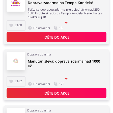
Doprava zadarmo na Tempo Kondela!
Tešte sa dopravou zdarma pre objednávky nad 250
EUR. Urobte si radost s Tempo Kondela! Nenechajte si
Domácnost a spotřebiče
Turistika a cestování
tu akciu ujist!
7100
Do odvolání
19
JDĚTE DO AKCE
Služby
Zdraví a krása
Doprava zdarma
Manutan sleva: doprava zdarma nad 1000
Kč
7182
Do odvolání
172
JDĚTE DO AKCE
Doprava zdarma